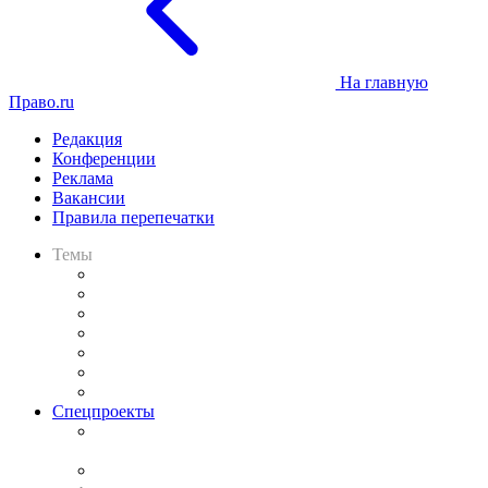
На главную
Право.ru
Редакция
Конференции
Реклама
Вакансии
Правила перепечатки
Темы
Практика
Законодательство
Процесс
Исследования
Рынок юридических услуг
Юридическое сообщество
Важнейшие правовые темы в прессе
Спецпроекты
Подкаст «В здравом уме
и твёрдой памяти»
Legal Design