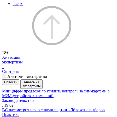
вверх
18+
Анатомия
экспертизы
Смотреть
Анатомия экспертизы
Новости
Анатомия
экспертизы
Минцифры предложило усилить контроль за сим-картами в
M2M-устройствах компаний
Законодательство
, 19:02
ВС рассмотрит иск о снятии партии «Яблоко» с выборов
Практика