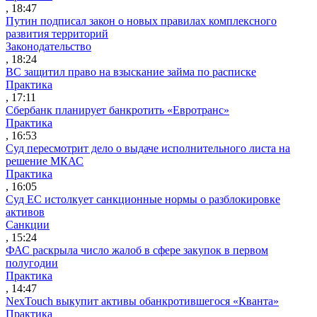
, 18:47
Путин подписал закон о новых правилах комплексного
развития территорий
Законодательство
, 18:24
ВС защитил право на взыскание займа по расписке
Практика
, 17:11
Сбербанк планирует банкротить «Евротранс»
Практика
, 16:53
Суд пересмотрит дело о выдаче исполнительного листа на
решение МКАС
Практика
, 16:05
Суд ЕС истолкует санкционные нормы о разблокировке
активов
Санкции
, 15:24
ФАС раскрыла число жалоб в сфере закупок в первом
полугодии
Практика
, 14:47
NexTouch выкупит активы обанкротившегося «Кванта»
Практика