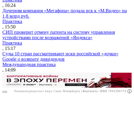
, 16:24
Дочерняя компания «Мегафона» подала иск к «М.Видео» на
1,8 млрд руб.
Практика
, 15:50
СИП проверит отмену патента на систему управления
устройствами после возражений «Яндекса»
Практика
, 15:17
Суды 10 стран рассматривают иски российской «дочки»
Google о возврате дивидендов
Международная практика
, 14:09
Реклама
Адвокатское бюро Санкт-Петербурга «Вертикаль» ИНН 7841290773
Реклама
АО"ПРАВО.РУ" ИНН: 7708095468