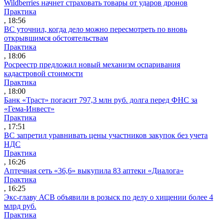
Wildberries начнет страховать товары от ударов дронов
Практика
, 18:56
ВС уточнил, когда дело можно пересмотреть по вновь
открывшимся обстоятельствам
Практика
, 18:06
Росреестр предложил новый механизм оспаривания
кадастровой стоимости
Практика
, 18:00
Банк «Траст» погасит 797,3 млн руб. долга перед ФНС за
«Гема-Инвест»
Практика
, 17:51
ВС запретил уравнивать цены участников закупок без учета
НДС
Практика
, 16:26
Аптечная сеть «36,6» выкупила 83 аптеки «Диалога»
Практика
, 16:25
Экс-главу АСВ объявили в розыск по делу о хищении более 4
млрд руб.
Практика