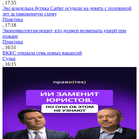
, 17:55
Экс-владельца бутика Cartier осудили на девять с половиной
лет за таможенную схему
Практика
, 17:18
Экономколлегия решит, кто должен возмещать ущерб при
пожаре
Практика
, 16:51
ВККС открыла семь новых вакансий
Судьи
, 16:15