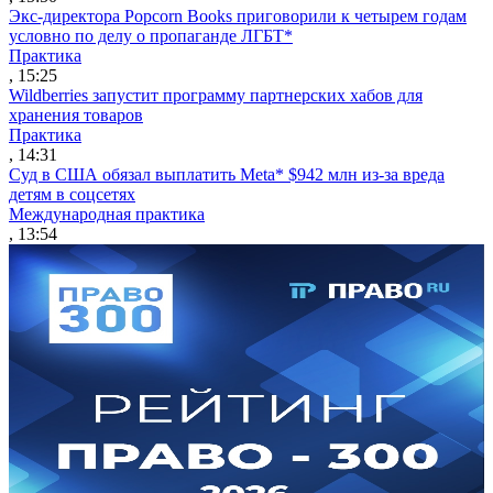
Экс-директора Popcorn Books приговорили к четырем годам
условно по делу о пропаганде ЛГБТ*
Практика
, 15:25
Wildberries запустит программу партнерских хабов для
хранения товаров
Практика
, 14:31
Суд в США обязал выплатить Meta* $942 млн из-за вреда
детям в соцсетях
Международная практика
, 13:54