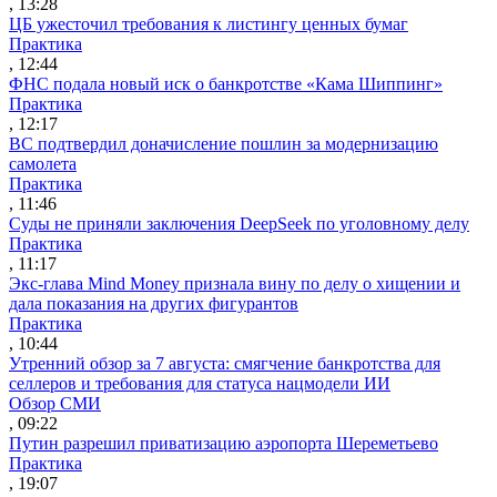
, 13:28
ЦБ ужесточил требования к листингу ценных бумаг
Практика
, 12:44
ФНС подала новый иск о банкротстве «Кама Шиппинг»
Практика
, 12:17
ВС подтвердил доначисление пошлин за модернизацию
самолета
Практика
, 11:46
Суды не приняли заключения DeepSeek по уголовному делу
Практика
, 11:17
Экс-глава Mind Money признала вину по делу о хищении и
дала показания на других фигурантов
Практика
, 10:44
Утренний обзор за 7 августа: смягчение банкротства для
селлеров и требования для статуса нацмодели ИИ
Обзор СМИ
, 09:22
Путин разрешил приватизацию аэропорта Шереметьево
Практика
, 19:07