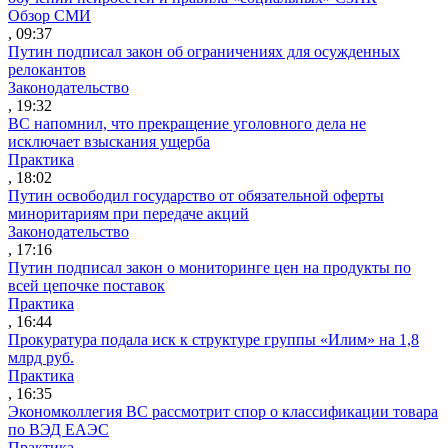
Обзор СМИ
, 09:37
Путин подписал закон об ограничениях для осужденных
релокантов
Законодательство
, 19:32
ВС напомнил, что прекращение уголовного дела не
исключает взыскания ущерба
Практика
, 18:02
Путин освободил государство от обязательной оферты
миноритариям при передаче акций
Законодательство
, 17:16
Путин подписал закон о мониторинге цен на продукты по
всей цепочке поставок
Практика
, 16:44
Прокуратура подала иск к структуре группы «Илим» на 1,8
млрд руб.
Практика
, 16:35
Экономколлегия ВС рассмотрит спор о классификации товара
по ВЭД ЕАЭС
Практика