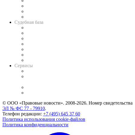
Банкротная панорама
Советы для литигаторов
Сговоры на торгах
Авто
Судебная база
Картотека арбитражных дел
Решения арбитражных судов
Календарь рассмотрения арбитражных дел
Досье судей
Информация о судах
RSS лента новостей
Вакансии для юристов
Сервисы
Справочно-правовая система
Casebook: мониторинг дел
и компаний
Caselook: поиск и анализ практики
CASE.ONE: управление юридической службой
© ООО «Правовые новости». 2008-2026.
Номер свидетельства
ЭЛ № ФС 77 - 79910
.
Телефон редакции:
+7 (495) 645 37 60
Политика использования cookie-файлов
Политика конфиденциальности