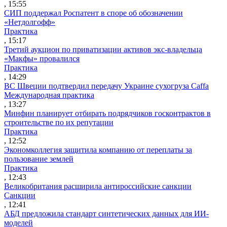
, 15:55
СИП поддержал Роспатент в споре об обозначении
«Нетдолгофф»
Практика
, 15:17
Третий аукцион по приватизации активов экс-владельца
«Макфы» провалился
Практика
, 14:29
ВС Швеции подтвердил передачу Украине сухогруза Caffa
Международная практика
, 13:27
Минфин планирует отбирать подрядчиков госконтрактов в
строительстве по их репутации
Практика
, 12:52
Экономколлегия защитила компанию от переплаты за
пользование землей
Практика
, 12:43
Великобритания расширила антироссийские санкции
Санкции
, 12:41
АБД предложила стандарт синтетических данных для ИИ-
моделей