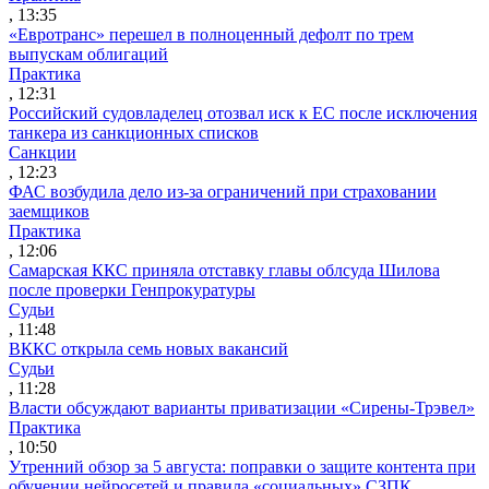
, 13:35
«Евротранс» перешел в полноценный дефолт по трем
выпускам облигаций
Практика
, 12:31
Российский судовладелец отозвал иск к ЕС после исключения
танкера из санкционных списков
Санкции
, 12:23
ФАС возбудила дело из-за ограничений при страховании
заемщиков
Практика
, 12:06
Самарская ККС приняла отставку главы облсуда Шилова
после проверки Генпрокуратуры
Судьи
, 11:48
ВККС открыла семь новых вакансий
Судьи
, 11:28
Власти обсуждают варианты приватизации «Сирены-Трэвел»
Практика
, 10:50
Утренний обзор за 5 августа: поправки о защите контента при
обучении нейросетей и правила «социальных» СЗПК