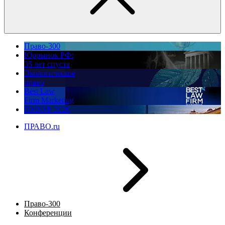
Право-300
Юррынок РФ:
35 лет спустя
Экологическое
право
Best Law
Firm Marketing
ПМЮФ 2026
ПРАВО.ru
Право-300
Конференции