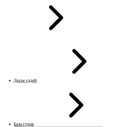
Досье судей
База судов