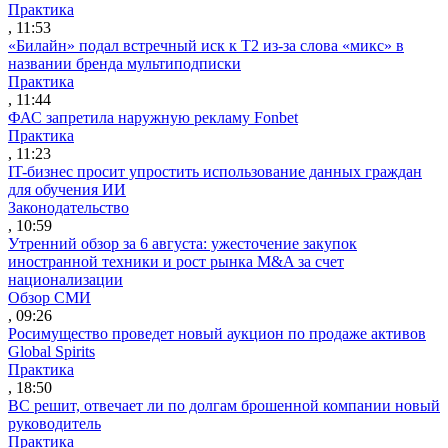
Практика
, 11:53
«Билайн» подал встречный иск к Т2 из-за слова «микс» в
названии бренда мультиподписки
Практика
, 11:44
ФАС запретила наружную рекламу Fonbet
Практика
, 11:23
IT-бизнес просит упростить использование данных граждан
для обучения ИИ
Законодательство
, 10:59
Утренний обзор за 6 августа: ужесточение закупок
иностранной техники и рост рынка M&A за счет
национализации
Обзор СМИ
, 09:26
Росимущество проведет новый аукцион по продаже активов
Global Spirits
Практика
, 18:50
ВС решит, отвечает ли по долгам брошенной компании новый
руководитель
Практика