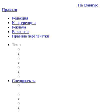
На главную
Право.ru
Редакция
Конференции
Реклама
Вакансии
Правила перепечатки
Темы
Практика
Законодательство
Процесс
Исследования
Рынок юридических услуг
Юридическое сообщество
Важнейшие правовые темы в прессе
Спецпроекты
Подкаст «В здравом уме
и твёрдой памяти»
Legal Design
Банкротная панорама
Советы для литигаторов
Сговоры на торгах