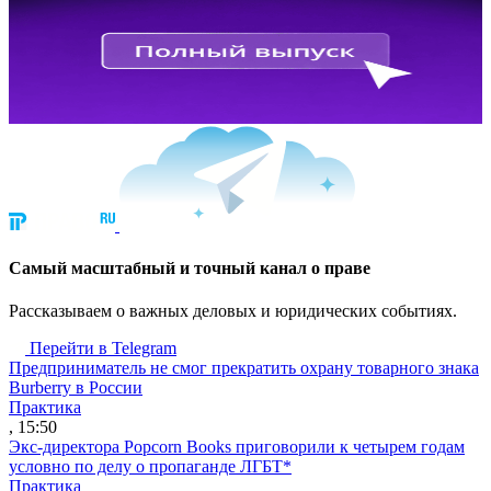
Cамый масштабный и точный канал о праве
Рассказываем о важных деловых и юридических событиях.
Перейти в Telegram
Предприниматель не смог прекратить охрану товарного знака
Burberry в России
Практика
, 15:50
Экс-директора Popcorn Books приговорили к четырем годам
условно по делу о пропаганде ЛГБТ*
Практика