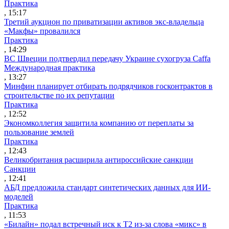
Практика
, 15:17
Третий аукцион по приватизации активов экс-владельца
«Макфы» провалился
Практика
, 14:29
ВС Швеции подтвердил передачу Украине сухогруза Caffa
Международная практика
, 13:27
Минфин планирует отбирать подрядчиков госконтрактов в
строительстве по их репутации
Практика
, 12:52
Экономколлегия защитила компанию от переплаты за
пользование землей
Практика
, 12:43
Великобритания расширила антироссийские санкции
Санкции
, 12:41
АБД предложила стандарт синтетических данных для ИИ-
моделей
Практика
, 11:53
«Билайн» подал встречный иск к Т2 из-за слова «микс» в