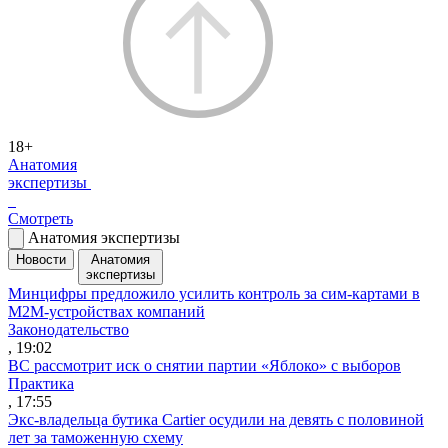
18+
Анатомия
экспертизы
Смотреть
Анатомия экспертизы
Новости
Анатомия
экспертизы
Минцифры предложило усилить контроль за сим-картами в
M2M-устройствах компаний
Законодательство
, 19:02
ВС рассмотрит иск о снятии партии «Яблоко» с выборов
Практика
, 17:55
Экс-владельца бутика Cartier осудили на девять с половиной
лет за таможенную схему