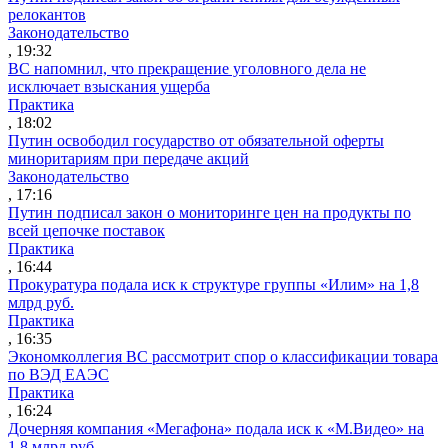
релокантов
Законодательство
, 19:32
ВС напомнил, что прекращение уголовного дела не
исключает взыскания ущерба
Практика
, 18:02
Путин освободил государство от обязательной оферты
миноритариям при передаче акций
Законодательство
, 17:16
Путин подписал закон о мониторинге цен на продукты по
всей цепочке поставок
Практика
, 16:44
Прокуратура подала иск к структуре группы «Илим» на 1,8
млрд руб.
Практика
, 16:35
Экономколлегия ВС рассмотрит спор о классификации товара
по ВЭД ЕАЭС
Практика
, 16:24
Дочерняя компания «Мегафона» подала иск к «М.Видео» на
1,8 млрд руб.