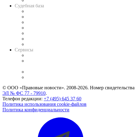
Авто
Судебная база
Картотека арбитражных дел
Решения арбитражных судов
Календарь рассмотрения арбитражных дел
Досье судей
Информация о судах
RSS лента новостей
Вакансии для юристов
Сервисы
Справочно-правовая система
Casebook: мониторинг дел
и компаний
Caselook: поиск и анализ практики
CASE.ONE: управление юридической службой
© ООО «Правовые новости». 2008-2026.
Номер свидетельства
ЭЛ № ФС 77 - 79910
.
Телефон редакции:
+7 (495) 645 37 60
Политика использования cookie-файлов
Политика конфиденциальности