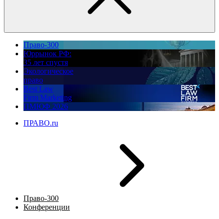
Право-300
Юррынок РФ:
35 лет спустя
Экологическое
право
Best Law
Firm Marketing
ПМЮФ 2026
ПРАВО.ru
Право-300
Конференции