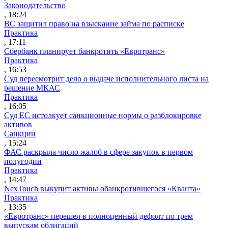
Законодательство
, 18:24
ВС защитил право на взыскание займа по расписке
Практика
, 17:11
Сбербанк планирует банкротить «Евротранс»
Практика
, 16:53
Суд пересмотрит дело о выдаче исполнительного листа на
решение МКАС
Практика
, 16:05
Суд ЕС истолкует санкционные нормы о разблокировке
активов
Санкции
, 15:24
ФАС раскрыла число жалоб в сфере закупок в первом
полугодии
Практика
, 14:47
NexTouch выкупит активы обанкротившегося «Кванта»
Практика
, 13:35
«Евротранс» перешел в полноценный дефолт по трем
выпускам облигаций