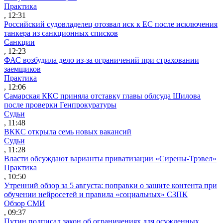
Практика
, 12:31
Российский судовладелец отозвал иск к ЕС после исключения
танкера из санкционных списков
Санкции
, 12:23
ФАС возбудила дело из-за ограничений при страховании
заемщиков
Практика
, 12:06
Самарская ККС приняла отставку главы облсуда Шилова
после проверки Генпрокуратуры
Судьи
, 11:48
ВККС открыла семь новых вакансий
Судьи
, 11:28
Власти обсуждают варианты приватизации «Сирены-Трэвел»
Практика
, 10:50
Утренний обзор за 5 августа: поправки о защите контента при
обучении нейросетей и правила «социальных» СЗПК
Обзор СМИ
, 09:37
Путин подписал закон об ограничениях для осужденных