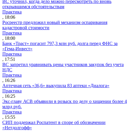
ВС уточнил, когда дело можно пересмотреть по вновь
открывшимся обстоятельствам
Практика
, 18:06
Росреестр предложил новый механизм оспаривания
кадастровой стоимости
Практика
, 18:00
Банк «Траст» погасит 797,3 млн руб. долга перед ФНС за
«Гема-Инвест»
Практика
, 17:51
ВС запретил уравнивать цены участников закупок без учета
НДС
Практика
, 16:26
Аптечная сеть «36,6» выкупила 83 аптеки «Диалога»
Практика
, 16:25
Экс-главу АСВ объявили в розыск по делу о хищении более 4
млрд руб.
Практика
, 15:55
СИП поддержал Роспатент в споре об обозначении
«Нетдолгофф»