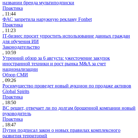
названии бренда мультиподписки
Практика
, 11:44
ФАС запретила наружную рекламу Fonbet
Практика
, 11:23
IT-бизнес просит упростить использование данных граждан
для обучения ИИ
Законодательство
, 10:59
Утренний обзор за 6 августа: ужесточение закупок
иностранной техники и рост рынка M&A за счет
национализации
Обзор СМИ
, 09:26
Росимущество проведет новый аукцион по продаже активов
Global Spirits
Практика
, 18:50
ВС решит, отвечает ли по долгам брошенной компании новый
руководитель
Практика
, 18:47
Путин подписал закон о новых правилах комплексного
развития территорий