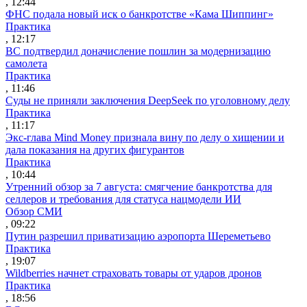
, 12:44
ФНС подала новый иск о банкротстве «Кама Шиппинг»
Практика
, 12:17
ВС подтвердил доначисление пошлин за модернизацию
самолета
Практика
, 11:46
Суды не приняли заключения DeepSeek по уголовному делу
Практика
, 11:17
Экс-глава Mind Money признала вину по делу о хищении и
дала показания на других фигурантов
Практика
, 10:44
Утренний обзор за 7 августа: смягчение банкротства для
селлеров и требования для статуса нацмодели ИИ
Обзор СМИ
, 09:22
Путин разрешил приватизацию аэропорта Шереметьево
Практика
, 19:07
Wildberries начнет страховать товары от ударов дронов
Практика
, 18:56