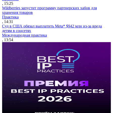
, 15:25
Wildberries запустит программу партнерских хабов для
хранения товаров
Практика
, 14:31
Суд в США обязал выплатить Meta* $942 млн из-за вреда
детям в соцсетях
Международная практика
, 13:54