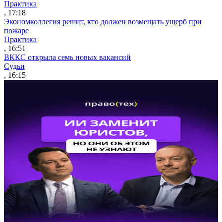
Практика
, 17:18
Экономколлегия решит, кто должен возмещать ущерб при
пожаре
Практика
, 16:51
ВККС открыла семь новых вакансий
Судьи
, 16:15