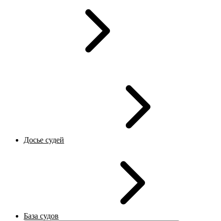
Досье судей
База судов