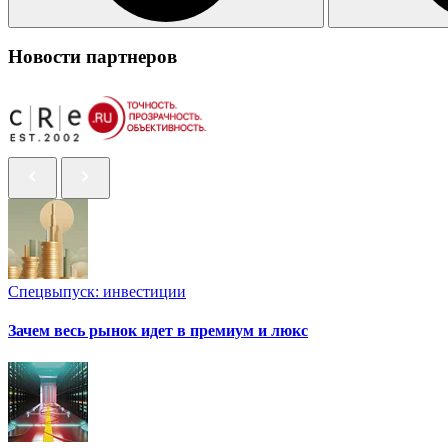
Новости партнеров
Спецвыпуск: инвестиции
Зачем весь рынок идет в премиум и люкс