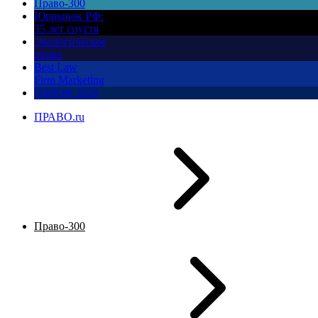
Право-300
Юррынок РФ:
35 лет спустя
Экологическое
право
Best Law
Firm Marketing
ПМЮФ 2026
ПРАВО.ru
Право-300