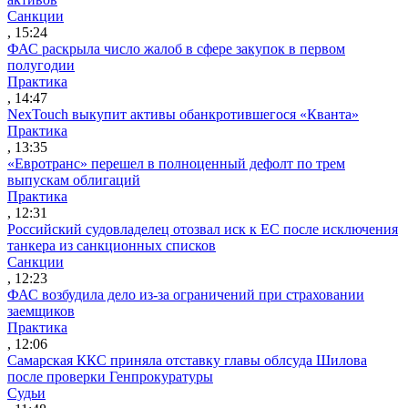
Санкции
, 15:24
ФАС раскрыла число жалоб в сфере закупок в первом
полугодии
Практика
, 14:47
NexTouch выкупит активы обанкротившегося «Кванта»
Практика
, 13:35
«Евротранс» перешел в полноценный дефолт по трем
выпускам облигаций
Практика
, 12:31
Российский судовладелец отозвал иск к ЕС после исключения
танкера из санкционных списков
Санкции
, 12:23
ФАС возбудила дело из-за ограничений при страховании
заемщиков
Практика
, 12:06
Самарская ККС приняла отставку главы облсуда Шилова
после проверки Генпрокуратуры
Судьи