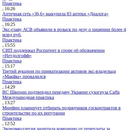
Практика
, 16:26
Аптечная сеть «36,6» выкупила 83 аптеки «Диалога»
Практика
, 16:25
Экс-главу АСВ объявили в розыск по делу о хищении более 4
млрд руб.
Практика
, 15:55
СИП поддержал Роспатент в споре об обозначении
«Нетдолгофф»
Практика
, 15:17
Третий аукцион по приватизации активов экс-владельца
«Макфы» провалился
Практика
, 14:29
ВС Швеции подтвердил передачу Украине сухогруза Caffa
Международная практика
, 13:27
Минфин планирует отбирать подрядчиков госконтрактов в
строительстве по их репутации
Практика
, 12:52
Экономколлегия защитила компанию от переплаты за