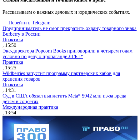
Рассказываем о важных деловых и юридических событиях.
Перейти в Telegram
Предприниматель не смог прекратить охрану товарного знака
Burberry в России
Практика
, 15:50
Экс-директора Popcorn Books приговорили к четырем годам
условно по делу о пропаганде ЛГБТ*
Практика
, 15:25
Wildberries запустит программу партнерских хабов для
хранения товаров
Практика
, 14:31
Суд в США обязал выплатить Meta* $942 млн из-за вреда
детям в соцсетях
Международная практика
, 13:54