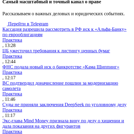
Cамый масштабный и точный канал о праве
Рассказываем о важных деловых и юридических событиях.
Перейти в Telegram
Кассация разрешила рассмотреть в РФ иск к «Альфа-Банку»
по еврооблигациям
Практика
, 13:28
ЦБ ужесточил требования к листингу ценных бумаг
Практика
, 12:44
ФНС подала новый иск о банкротстве «Кама Шиппинг»
Практика
, 12:17
ВС подтвердил доначисление пошлин за модернизацию
самолета
Практика
, 11:46
Суды не приняли заключения DeepSeek по уголовному делу
Практика
, 11:17
Экс-глава Mind Money признала вину по делу о хищении и
дала показания на других фигурантов
Практика