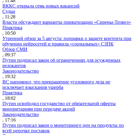
, 11:48
ВККС открыла семь новых вакансий
Судьи
, 11:28
Власти обсуждают варианты приватизации «Сирены-Трэвел»
Практика
, 10:50
Утренний обзор за 5 августа: поправки о защите контента при
обучении нейросетей и правила «социальных» СЗПК
Обзор СМИ
, 09:37
Путин подписал закон об ограничениях для осужденных
релокантов
Законодательство
, 19:32
ВС напомнил, что прекращение уголовного дела не
исключает взыскания ущерба
Практика
, 18:02
Путин освободил государство от обязательной оферты
миноритариям при передаче акций
Законодательство
, 17:16
Путин подписал закон о мониторинге цен на продукты по
всей цепочке поставок