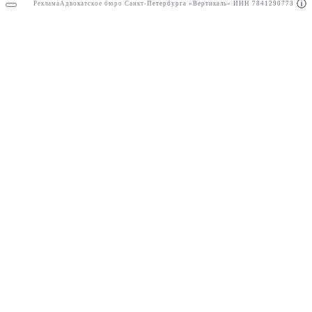
Реклама
Адвокатское бюро Санкт-Петербурга «Вертикаль» ИНН 7841290773
Реклама
АО"ПРАВО.РУ" ИНН: 7708095468