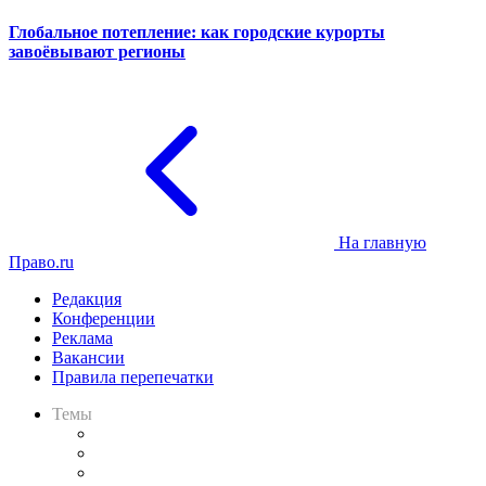
Глобальное потепление: как городские курорты
завоёвывают регионы
На главную
Право.ru
Редакция
Конференции
Реклама
Вакансии
Правила перепечатки
Темы
Практика
Законодательство
Процесс