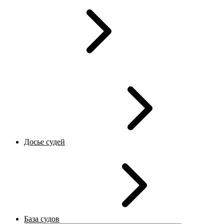
Досье судей
База судов