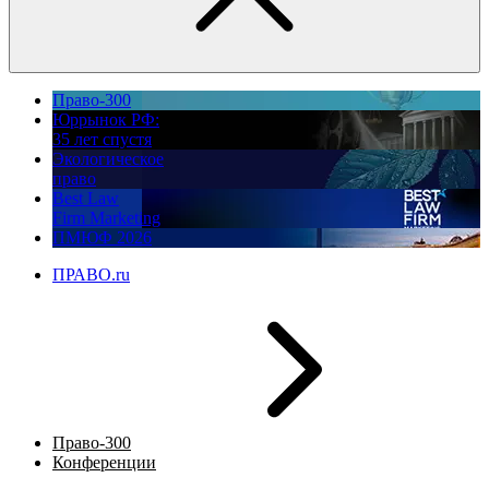
Право-300
Юррынок РФ:
35 лет спустя
Экологическое
право
Best Law
Firm Marketing
ПМЮФ 2026
ПРАВО.ru
Право-300
Конференции