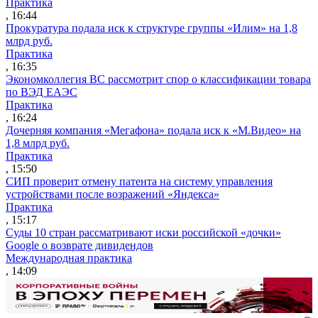
Практика
, 16:44
Прокуратура подала иск к структуре группы «Илим» на 1,8
млрд руб.
Практика
, 16:35
Экономколлегия ВС рассмотрит спор о классификации товара
по ВЭД ЕАЭС
Практика
, 16:24
Дочерняя компания «Мегафона» подала иск к «М.Видео» на
1,8 млрд руб.
Практика
, 15:50
СИП проверит отмену патента на систему управления
устройствами после возражений «Яндекса»
Практика
, 15:17
Суды 10 стран рассматривают иски российской «дочки»
Google о возврате дивидендов
Международная практика
, 14:09