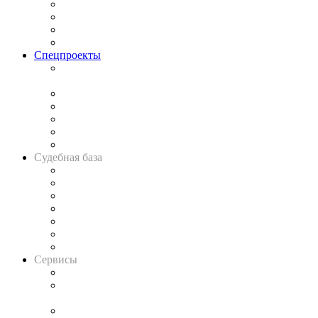
Исследования
Рынок юридических услуг
Юридическое сообщество
Важнейшие правовые темы в прессе
Спецпроекты
Подкаст «В здравом уме
и твёрдой памяти»
Legal Design
Банкротная панорама
Советы для литигаторов
Сговоры на торгах
Авто
Судебная база
Картотека арбитражных дел
Решения арбитражных судов
Календарь рассмотрения арбитражных дел
Досье судей
Информация о судах
RSS лента новостей
Вакансии для юристов
Сервисы
Справочно-правовая система
Casebook: мониторинг дел
и компаний
Caselook: поиск и анализ практики