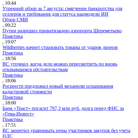
, 10:44
Утренний обзор за 7 августа: смягчение банкротства для
селлеров и требования для статуса нацмодели ИИ
Обзор СМИ
, 09:22
Путин разрешил приватизацию аэропорта Шереметьево
Практика
, 19:07
Wildberries начнет страховать товары от ударов дронов
Практика
, 18:56
ВС уточнил, когда дело можно пересмотреть по вновь
открывшимся обстоятельствам
Практика
, 18:06
Росреестр предложил новый механизм оспаривания
кадастровой стоимости
Практика
, 18:00
Банк «Траст» погасит 797,3 млн руб. долга перед ФНС за
«Гема-Инвест»
Практика
, 17:51
ВС запретил уравнивать цены участников закупок без учета
НДС