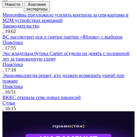
Новости
Анатомия
экспертизы
Минцифры предложило усилить контроль за сим-картами в
M2M-устройствах компаний
Законодательство
, 19:02
ВС рассмотрит иск о снятии партии «Яблоко» с выборов
Практика
, 17:55
Экс-владельца бутика Cartier осудили на девять с половиной
лет за таможенную схему
Практика
, 17:18
Экономколлегия решит, кто должен возмещать ущерб при
пожаре
Практика
, 16:51
ВККС открыла семь новых вакансий
Судьи
, 16:15