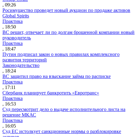
, 09:26
Росимущество проведет новый аукцион по продаже активов
Global Spirits
Практика
, 18:50
ВС решит, отвечает ли по долгам брошенной компании новый
руководитель
Практика
, 18:47
Путин подписал закон о новых правилах комплексного
развития территорий
Законодательство
, 18:24
ВС защитил право на взыскание займа по расписке
Практика
, 17:11
Сбербанк планирует банкротить «Евротранс»
Практика
, 16:53
Суд пересмотрит дело о выдаче исполнительного листа на
решение МКАС
Практика
, 16:05
Суд ЕС истолкует санкционные нормы о разблокировке
активов