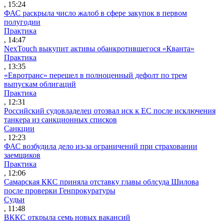
, 15:24
ФАС раскрыла число жалоб в сфере закупок в первом
полугодии
Практика
, 14:47
NexTouch выкупит активы обанкротившегося «Кванта»
Практика
, 13:35
«Евротранс» перешел в полноценный дефолт по трем
выпускам облигаций
Практика
, 12:31
Российский судовладелец отозвал иск к ЕС после исключения
танкера из санкционных списков
Санкции
, 12:23
ФАС возбудила дело из-за ограничений при страховании
заемщиков
Практика
, 12:06
Самарская ККС приняла отставку главы облсуда Шилова
после проверки Генпрокуратуры
Судьи
, 11:48
ВККС открыла семь новых вакансий