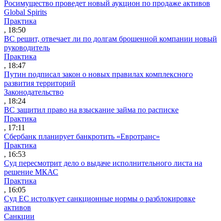
Росимущество проведет новый аукцион по продаже активов
Global Spirits
Практика
, 18:50
ВС решит, отвечает ли по долгам брошенной компании новый
руководитель
Практика
, 18:47
Путин подписал закон о новых правилах комплексного
развития территорий
Законодательство
, 18:24
ВС защитил право на взыскание займа по расписке
Практика
, 17:11
Сбербанк планирует банкротить «Евротранс»
Практика
, 16:53
Суд пересмотрит дело о выдаче исполнительного листа на
решение МКАС
Практика
, 16:05
Суд ЕС истолкует санкционные нормы о разблокировке
активов
Санкции