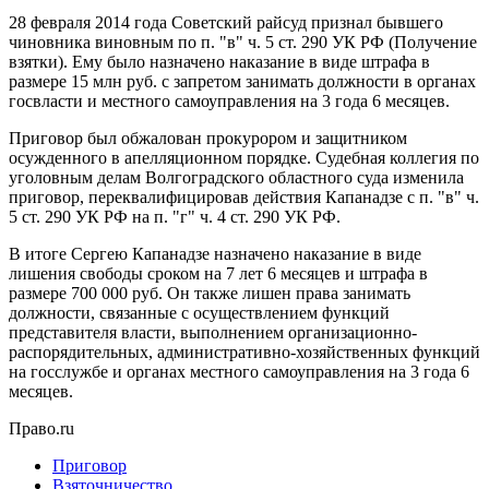
28 февраля 2014 года Советский райсуд признал бывшего
чиновника виновным по п. "в" ч. 5 ст. 290 УК РФ (Получение
взятки). Ему было назначено наказание в виде штрафа в
размере 15 млн руб. с запретом занимать должности в органах
госвласти и местного самоуправления на 3 года 6 месяцев.
Приговор был обжалован прокурором и защитником
осужденного в апелляционном порядке. Судебная коллегия по
уголовным делам Волгоградского областного суда изменила
приговор, переквалифицировав действия Капанадзе с п. "в" ч.
5 ст. 290 УК РФ на п. "г" ч. 4 ст. 290 УК РФ.
В итоге Сергею Капанадзе назначено наказание в виде
лишения свободы сроком на 7 лет 6 месяцев и штрафа в
размере 700 000 руб. Он также лишен права занимать
должности, связанные с осуществлением функций
представителя власти, выполнением организационно-
распорядительных, административно-хозяйственных функций
на госслужбе и органах местного самоуправления на 3 года 6
месяцев.
Право.ru
Приговор
Взяточничество