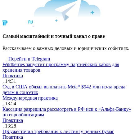
Cамый масштабный и точный канал о праве
Рассказываем о важных деловых и юридических событиях.
Перейти в Telegram
Wildberries запустит программу партнерских хабов для
хранения товаров
Практика
, 14:31
Суд в США обязал выплатить Meta* $942 млн из-за вреда
детям в соцсетях
Международная практика
, 13:54
Кассация разрешила рассмотреть в РФ иск к «Альфа-Банку»
по еврооблигациям
Практика
, 13:28
ЦБ ужесточил требования к листингу ценных бумаг
Практика