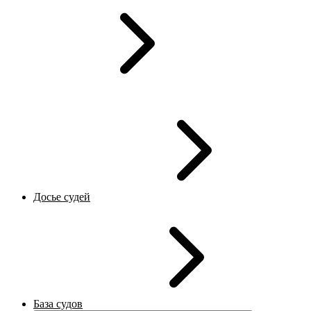
Досье судей
База судов