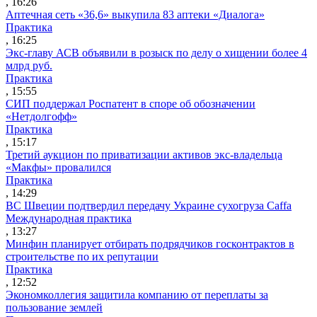
, 16:26
Аптечная сеть «36,6» выкупила 83 аптеки «Диалога»
Практика
, 16:25
Экс-главу АСВ объявили в розыск по делу о хищении более 4
млрд руб.
Практика
, 15:55
СИП поддержал Роспатент в споре об обозначении
«Нетдолгофф»
Практика
, 15:17
Третий аукцион по приватизации активов экс-владельца
«Макфы» провалился
Практика
, 14:29
ВС Швеции подтвердил передачу Украине сухогруза Caffa
Международная практика
, 13:27
Минфин планирует отбирать подрядчиков госконтрактов в
строительстве по их репутации
Практика
, 12:52
Экономколлегия защитила компанию от переплаты за
пользование землей