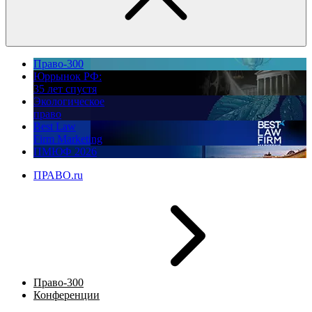
Право-300
Юррынок РФ:
35 лет спустя
Экологическое
право
Best Law
Firm Marketing
ПМЮФ 2026
ПРАВО.ru
Право-300
Конференции