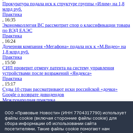
Прокуратура подала иск к структуре группы «Илим» на 1,8
млрд руб.
Практика
, 16:35
Экономколлегия ВС рассмотрит спор о классификации товара
по ВЭД ЕАЭС
Практика
, 16:24
Дочерняя компания «Мегафона» подала иск к «М.Видео» на
1,8 млрд руб.
Практика
, 15:50
СИП проверит отмену патента на систему управления
устройствами после возражений «Яндекса»
Практика
, 15:17
Суды 10 стран рассматривают иски российской «дочки»
Google о возврате дивидендов
Международная практика
, 14:09
ФАС раскрыла схему ограничения конкуренции в СРО
ООО «Правовые Новости» (ИНН 7704317790) использует
«Единство»
файлы cookie (включая сторонние файлы cookie) для
Практика
сбора информации об использовании сайта
, 14:08
посетителями. Такие файлы cookie помогают нам
Суд снял арбитражную оговорку по просьбе иностранного