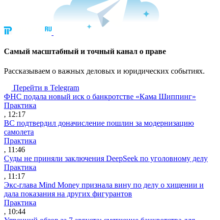
Cамый масштабный и точный канал о праве
Рассказываем о важных деловых и юридических событиях.
Перейти в Telegram
ФНС подала новый иск о банкротстве «Кама Шиппинг»
Практика
, 12:17
ВС подтвердил доначисление пошлин за модернизацию
самолета
Практика
, 11:46
Суды не приняли заключения DeepSeek по уголовному делу
Практика
, 11:17
Экс-глава Mind Money признала вину по делу о хищении и
дала показания на других фигурантов
Практика
, 10:44