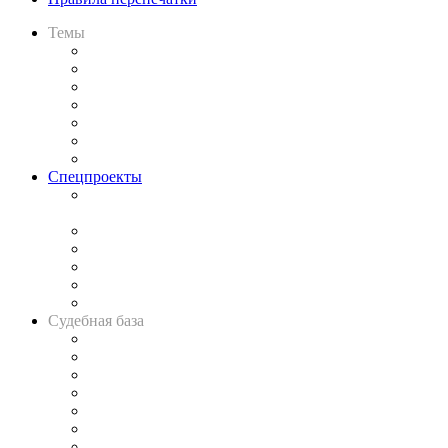
Темы
Практика
Законодательство
Процесс
Исследования
Рынок юридических услуг
Юридическое сообщество
Важнейшие правовые темы в прессе
Спецпроекты
Подкаст «В здравом уме
и твёрдой памяти»
Legal Design
Банкротная панорама
Советы для литигаторов
Сговоры на торгах
Авто
Судебная база
Картотека арбитражных дел
Решения арбитражных судов
Календарь рассмотрения арбитражных дел
Досье судей
Информация о судах
RSS лента новостей
Вакансии для юристов