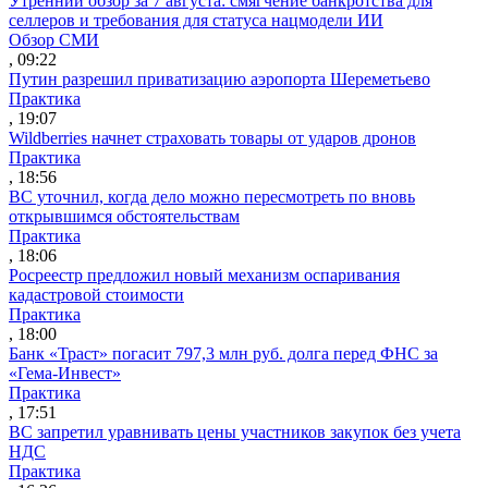
Утренний обзор за 7 августа: смягчение банкротства для
селлеров и требования для статуса нацмодели ИИ
Обзор СМИ
, 09:22
Путин разрешил приватизацию аэропорта Шереметьево
Практика
, 19:07
Wildberries начнет страховать товары от ударов дронов
Практика
, 18:56
ВС уточнил, когда дело можно пересмотреть по вновь
открывшимся обстоятельствам
Практика
, 18:06
Росреестр предложил новый механизм оспаривания
кадастровой стоимости
Практика
, 18:00
Банк «Траст» погасит 797,3 млн руб. долга перед ФНС за
«Гема-Инвест»
Практика
, 17:51
ВС запретил уравнивать цены участников закупок без учета
НДС
Практика