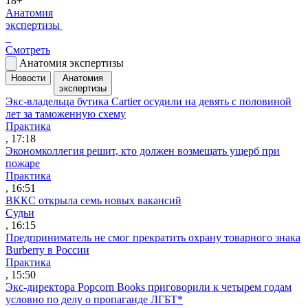
18+
Анатомия
экспертизы
Смотреть
Анатомия экспертизы
Новости
Анатомия
экспертизы
Экс-владельца бутика Cartier осудили на девять с половиной
лет за таможенную схему
Практика
, 17:18
Экономколлегия решит, кто должен возмещать ущерб при
пожаре
Практика
, 16:51
ВККС открыла семь новых вакансий
Судьи
, 16:15
Предприниматель не смог прекратить охрану товарного знака
Burberry в России
Практика
, 15:50
Экс-директора Popcorn Books приговорили к четырем годам
условно по делу о пропаганде ЛГБТ*