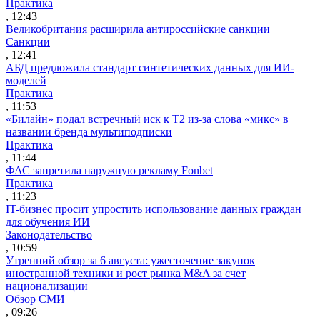
Практика
, 12:43
Великобритания расширила антироссийские санкции
Санкции
, 12:41
АБД предложила стандарт синтетических данных для ИИ-
моделей
Практика
, 11:53
«Билайн» подал встречный иск к Т2 из-за слова «микс» в
названии бренда мультиподписки
Практика
, 11:44
ФАС запретила наружную рекламу Fonbet
Практика
, 11:23
IT-бизнес просит упростить использование данных граждан
для обучения ИИ
Законодательство
, 10:59
Утренний обзор за 6 августа: ужесточение закупок
иностранной техники и рост рынка M&A за счет
национализации
Обзор СМИ
, 09:26