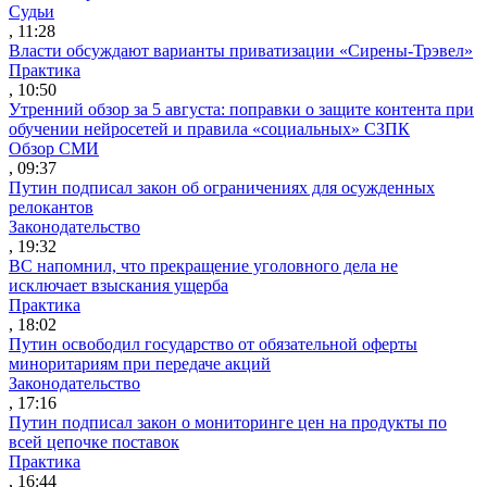
Судьи
, 11:28
Власти обсуждают варианты приватизации «Сирены-Трэвел»
Практика
, 10:50
Утренний обзор за 5 августа: поправки о защите контента при
обучении нейросетей и правила «социальных» СЗПК
Обзор СМИ
, 09:37
Путин подписал закон об ограничениях для осужденных
релокантов
Законодательство
, 19:32
ВС напомнил, что прекращение уголовного дела не
исключает взыскания ущерба
Практика
, 18:02
Путин освободил государство от обязательной оферты
миноритариям при передаче акций
Законодательство
, 17:16
Путин подписал закон о мониторинге цен на продукты по
всей цепочке поставок
Практика
, 16:44