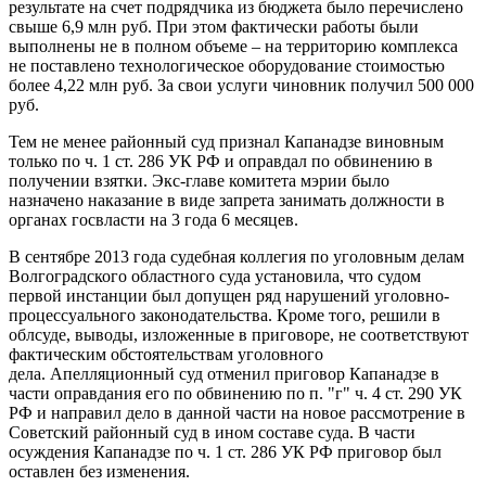
результате на счет подрядчика из бюджета было перечислено
свыше 6,9 млн руб. При этом фактически работы были
выполнены не в полном объеме – на территорию комплекса
не поставлено технологическое оборудование стоимостью
более 4,22 млн руб. За свои услуги чиновник получил 500 000
руб.
Тем не менее районный суд признал Капанадзе виновным
только по ч. 1 ст. 286 УК РФ и оправдал по обвинению в
получении взятки. Экс-главе комитета мэрии было
назначено наказание в виде запрета занимать должности в
органах госвласти на 3 года 6 месяцев.
В сентябре 2013 года судебная коллегия по уголовным делам
Волгоградского областного суда установила, что судом
первой инстанции был допущен ряд нарушений уголовно-
процессуального законодательства. Кроме того, решили в
облсуде, выводы, изложенные в приговоре, не соответствуют
фактическим обстоятельствам уголовного
дела. Апелляционный суд отменил приговор Капанадзе в
части оправдания его по обвинению по п. "г" ч. 4 ст. 290 УК
РФ и направил дело в данной части на новое рассмотрение в
Советский районный суд в ином составе суда. В части
осуждения Капанадзе по ч. 1 ст. 286 УК РФ приговор был
оставлен без изменения.