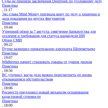
Суды не приняли заключения DeepSeek по уголовному делу
Практика
, 11:17
Экс-глава Mind Money признала вину по делу о хищении и
дала показания на других фигурантов
Практика
, 10:44
Утренний обзор за 7 августа: смягчение банкротства для
селлеров и требования для статуса нацмодели ИИ
Обзор СМИ
, 09:22
Путин разрешил приватизацию аэропорта Шереметьево
Практика
, 19:07
Wildberries начнет страховать товары от ударов дронов
Практика
, 18:56
ВС уточнил, когда дело можно пересмотреть по вновь
открывшимся обстоятельствам
Практика
, 18:06
Росреестр предложил новый механизм оспаривания
кадастровой стоимости
Практика
, 18:00