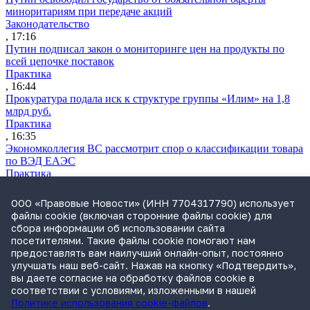
миноритариям при передаче акций
Законодательство
, 17:16
Путин подписал закон о мониторинге цен на продукты по
всей цепочке поставок
Практика
, 16:44
Прокуратура подала иск к структуре группы «Илим» на 1,8
млрд руб.
Практика
, 16:35
Экономколлегия ВС рассмотрит спор о классификации товара
по ВЭД ЕАЭС
Практика
, 16:24
Дочерняя компания «Мегафона» подала иск к «М.Видео» на
ООО «Правовые Новости» (ИНН 7704317790) использует
1,8 млрд руб.
файлы cookie (включая сторонние файлы cookie) для
Практика
сбора информации об использовании сайта
, 15:50
посетителями. Такие файлы cookie помогают нам
СИП проверит отмену патента на систему управления
предоставлять вам наилучший онлайн-опыт, постоянно
устройствами после возражений «Яндекса»
улучшать наш веб-сайт. Нажав на кнопку «Подтвердить»,
Практика
вы даете согласие на обработку файлов cookie в
, 15:17
соответствии с условиями, изложенными в нашей
Политике использования cookie-файлов
.