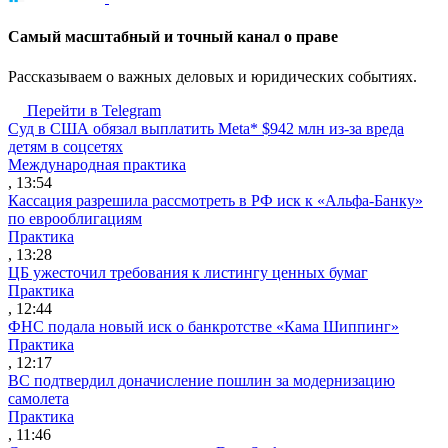
Cамый масштабный и точный канал о праве
Рассказываем о важных деловых и юридических событиях.
Перейти в Telegram
Суд в США обязал выплатить Meta* $942 млн из-за вреда
детям в соцсетях
Международная практика
, 13:54
Кассация разрешила рассмотреть в РФ иск к «Альфа-Банку»
по еврооблигациям
Практика
, 13:28
ЦБ ужесточил требования к листингу ценных бумаг
Практика
, 12:44
ФНС подала новый иск о банкротстве «Кама Шиппинг»
Практика
, 12:17
ВС подтвердил доначисление пошлин за модернизацию
самолета
Практика
, 11:46