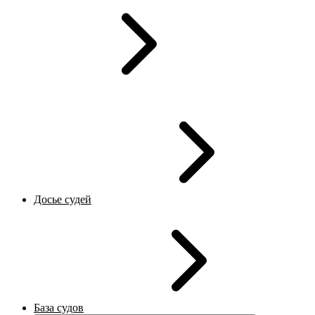
Досье судей
База судов