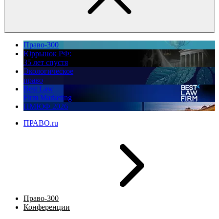
Право-300
Юррынок РФ:
35 лет спустя
Экологическое
право
Best Law
Firm Marketing
ПМЮФ 2026
ПРАВО.ru
Право-300
Конференции