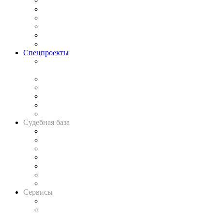
Законодательство
Процесс
Исследования
Рынок юридических услуг
Юридическое сообщество
Важнейшие правовые темы в прессе
Спецпроекты
Подкаст «В здравом уме
и твёрдой памяти»
Legal Design
Банкротная панорама
Советы для литигаторов
Сговоры на торгах
Авто
Судебная база
Картотека арбитражных дел
Решения арбитражных судов
Календарь рассмотрения арбитражных дел
Досье судей
Информация о судах
RSS лента новостей
Вакансии для юристов
Сервисы
Справочно-правовая система
Casebook: мониторинг дел