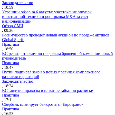
Законодательство
, 10:59
Утренний обзор за 6 августа: ужесточение закупок
иностранной техники и рост рынка M&A за счет
национализации
Обзор СМИ
, 09:26
Росимущество проведет новый аукцион по продаже активов
Global Spirits
Практика
, 18:50
ВС решит, отвечает ли по долгам брошенной компании новый
руководитель
Практика
, 18:47
Путин подписал закон о новых правилах комплексного
развития территорий
Законодательство
, 18:24
ВС защитил право на взыскание займа по расписке
Практика
, 17:11
Сбербанк планирует банкротить «Евротранс»
Практика
, 16:53