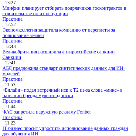
, 13:27
Минфин планирует отбирать подрядчиков госконтрактов в
строительстве по их репутации
Практика
, 12:52
Экономколлегия защитила компанию от переплаты за
пользование землей
Практика
, 12:43
Великобритания расширила антироссийские санкции
Санкции
, 12:41
АБД предложила стандарт синтетических данных для ИИ-
моделей
Практика
, 11:53
«Билайн» подал встречный иск к Т2 из-за слова «микс» в
названии бренда мультиподписки
Практика
, 11:44
ФАС запретила наружную рекламу Fonbet
Практика
, 11:23
IT-бизнес просит упростить использование данных граждан
для обучения ИИ