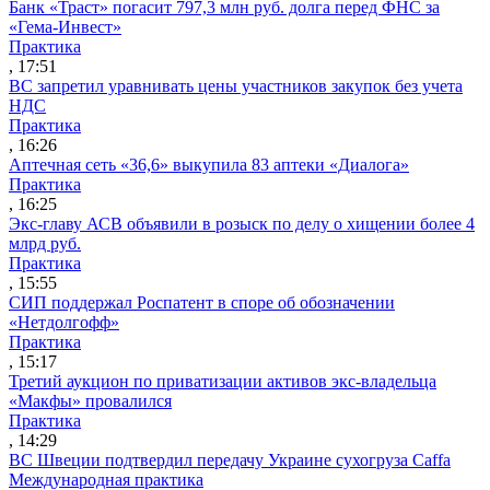
Банк «Траст» погасит 797,3 млн руб. долга перед ФНС за
«Гема-Инвест»
Практика
, 17:51
ВС запретил уравнивать цены участников закупок без учета
НДС
Практика
, 16:26
Аптечная сеть «36,6» выкупила 83 аптеки «Диалога»
Практика
, 16:25
Экс-главу АСВ объявили в розыск по делу о хищении более 4
млрд руб.
Практика
, 15:55
СИП поддержал Роспатент в споре об обозначении
«Нетдолгофф»
Практика
, 15:17
Третий аукцион по приватизации активов экс-владельца
«Макфы» провалился
Практика
, 14:29
ВС Швеции подтвердил передачу Украине сухогруза Caffa
Международная практика