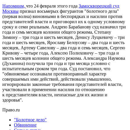
Напомним,
что 24 февраля этого года
Замоскворецкий суд
Москвы
признал восьмерых фигурантов "болотного дела"
(первая волна) виновными в беспорядках и насилии против
представителей власти и приговорил их к одному условному
сроку и семи реальным. Андрею Барабанову суд назначил три
года и семь месяцев колонии общего режима, Степану
Зимину – три года и шесть месяцев, Денису Луцкевичу – три
года и шесть месяцев, Ярославу Белоусову – два года и шесть
месяцев, Артему Савелову – два года и семь месяцев, Сергею
Кривову – четыре года, Алексею Полиховичу – три года и
шесть месяцев колонии общего режима. Александра Наумова
(Духанина) получила три года и три месяца условно с
испытательным сроком три года. Суд постановил, что
"обвиняемые осознавали противоправный характер
совершаемых ими действий, действовали умышленно,
игнорировали законные требования представителей власти,
участвовали в применении насилия по отношению
к представителям власти, неопасные для их жизни и
здоровья".
Право.ru
"Болотное дело"
Обвинение