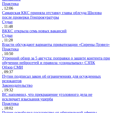
Практика
, 12:06
Самарская ККС приняла отставку главы облсуда Шилова
после проверки Генпрокуратуры
Судьи
, 11:48
ВККС открыла семь новых вакансий
Судьи
, 11:28
Власти обсуждают варианты приватизации «Сирены-Трэвел»
Практика
, 10:50
Утренний обзор за 5 августа: поправки о защите контента при
обучении нейросетей и правила «социальных» СЗПК
Обзор СМИ
, 09:37
Путин подписал закон об ограничениях для осужденных
релокантов
Законодательство
, 19:32
ВС напомнил, что прекращение уголовного дела не
исключает взыскания ущерба
Практика
, 18:02
Путин освободил государство от обязательной оферты