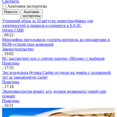
Смотреть
Анатомия экспертизы
Новости
Анатомия
экспертизы
Утренний обзор за 10 августа: инвестнадбавка для
электросетей и правила e-commerce в ЕАЭС
Обзор СМИ
, 09:22
Минцифры предложило усилить контроль за сим-картами в
M2M-устройствах компаний
Законодательство
, 19:02
ВС рассмотрит иск о снятии партии «Яблоко» с выборов
Практика
, 17:55
Экс-владельца бутика Cartier осудили на девять с половиной
лет за таможенную схему
Практика
, 17:18
Экономколлегия решит, кто должен возмещать ущерб при
пожаре
Практика
, 16:51