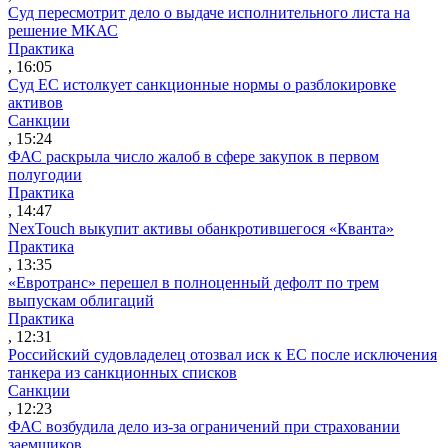
Суд пересмотрит дело о выдаче исполнительного листа на
решение МКАС
Практика
, 16:05
Суд ЕС истолкует санкционные нормы о разблокировке
активов
Санкции
, 15:24
ФАС раскрыла число жалоб в сфере закупок в первом
полугодии
Практика
, 14:47
NexTouch выкупит активы обанкротившегося «Кванта»
Практика
, 13:35
«Евротранс» перешел в полноценный дефолт по трем
выпускам облигаций
Практика
, 12:31
Российский судовладелец отозвал иск к ЕС после исключения
танкера из санкционных списков
Санкции
, 12:23
ФАС возбудила дело из-за ограничений при страховании
заемщиков