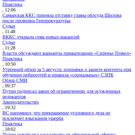
Практика
, 12:06
Самарская ККС приняла отставку главы облсуда Шилова
после проверки Генпрокуратуры
Судьи
, 11:48
ВККС открыла семь новых вакансий
Судьи
, 11:28
Власти обсуждают варианты приватизации «Сирены-Трэвел»
Практика
, 10:50
Утренний обзор за 5 августа: поправки о защите контента при
обучении нейросетей и правила «социальных» СЗПК
Обзор СМИ
, 09:37
Путин подписал закон об ограничениях для осужденных
релокантов
Законодательство
, 19:32
ВС напомнил, что прекращение уголовного дела не
исключает взыскания ущерба
Практика
, 18:02
Путин освободил государство от обязательной оферты