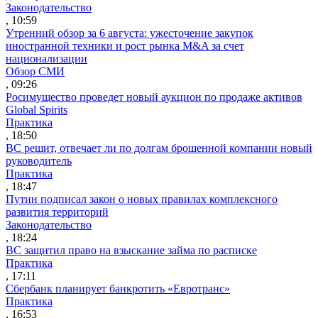
Законодательство
, 10:59
Утренний обзор за 6 августа: ужесточение закупок
иностранной техники и рост рынка M&A за счет
национализации
Обзор СМИ
, 09:26
Росимущество проведет новый аукцион по продаже активов
Global Spirits
Практика
, 18:50
ВС решит, отвечает ли по долгам брошенной компании новый
руководитель
Практика
, 18:47
Путин подписал закон о новых правилах комплексного
развития территорий
Законодательство
, 18:24
ВС защитил право на взыскание займа по расписке
Практика
, 17:11
Сбербанк планирует банкротить «Евротранс»
Практика
, 16:53