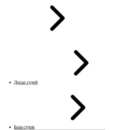
Досье судей
База судов