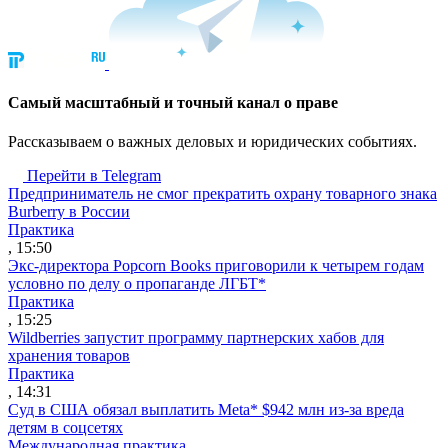
Cамый масштабный и точный канал о праве
Рассказываем о важных деловых и юридических событиях.
Перейти в Telegram
Предприниматель не смог прекратить охрану товарного знака
Burberry в России
Практика
, 15:50
Экс-директора Popcorn Books приговорили к четырем годам
условно по делу о пропаганде ЛГБТ*
Практика
, 15:25
Wildberries запустит программу партнерских хабов для
хранения товаров
Практика
, 14:31
Суд в США обязал выплатить Meta* $942 млн из-за вреда
детям в соцсетях
Международная практика