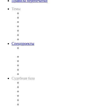
Правила перепечатки
Темы
Практика
Законодательство
Процесс
Исследования
Рынок юридических услуг
Юридическое сообщество
Важнейшие правовые темы в прессе
Спецпроекты
Подкаст «В здравом уме
и твёрдой памяти»
Legal Design
Банкротная панорама
Советы для литигаторов
Сговоры на торгах
Авто
Судебная база
Картотека арбитражных дел
Решения арбитражных судов
Календарь рассмотрения арбитражных дел
Досье судей
Информация о судах
RSS лента новостей