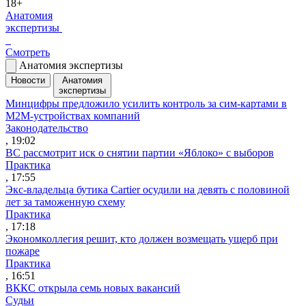
18+
Анатомия
экспертизы
Смотреть
Анатомия экспертизы
Новости
Анатомия
экспертизы
Минцифры предложило усилить контроль за сим-картами в
M2M-устройствах компаний
Законодательство
, 19:02
ВС рассмотрит иск о снятии партии «Яблоко» с выборов
Практика
, 17:55
Экс-владельца бутика Cartier осудили на девять с половиной
лет за таможенную схему
Практика
, 17:18
Экономколлегия решит, кто должен возмещать ущерб при
пожаре
Практика
, 16:51
ВККС открыла семь новых вакансий
Судьи