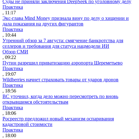
Суды не приняли заключения DeepSeek по уголовному делу
Практика
, 11:17
Экс-глава Mind Money признала вину по делу о хищении и
дала показания на других фигурантов
Практика
, 10:44
Утренний обзор за 7 августа: смягчение банкротства для
селлеров и требования для статуса нацмодели ИИ
Обзор СМИ
, 09:22
Путин разрешил приватизацию аэропорта Шереметьево
Практика
, 19:07
Wildberries начнет страховать товары от ударов дронов
Практика
, 18:56
ВС уточнил, когда дело можно пересмотреть по вновь
открывшимся обстоятельствам
Практика
, 18:06
Росреестр предложил новый механизм оспаривания
кадастровой стоимости
Практика
, 18:00