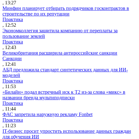
, 13:27
Минфин планирует отбирать подрядчиков госконтрактов в
строительстве по их репутации
Практика
, 12:52
Экономколлегия защитила компанию от переплаты за
пользование землей
Практика
, 12:43
Великобритания расширила антироссийские санкции
Санкции
, 12:41
АБД предложила стандарт синтетических данных для ИИ-
моделей
Практика
, 11:53
«Билайн» подал встречный иск к Т2 из-за слова «микс» в
названии бренда мультиподписки
Практика
, 11:44
ФАС запретила наружную рекламу Fonbet
Практика
, 11:23
IT-бизнес просит упростить использование данных граждан
для обучения ИИ