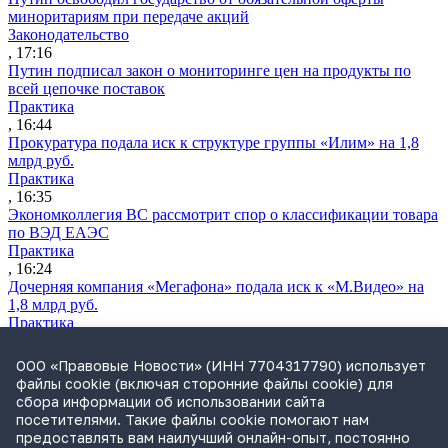
миноритариям при передаче акций
Законодательство
, 17:16
Путин подписал закон о мониторинге цен на продукты по
всей цепочке поставок
Практика
, 16:44
Прокуратура подала иск к структуре группы «Илим» на 1,8
млрд руб.
Практика
, 16:35
Экономколлегия ВС рассмотрит спор о классификации товара
по ВЭД ЕАЭС
Практика
, 16:24
Дочерняя компания «Мегафона» подала иск к «М.Видео» на
1,8 млрд руб.
Практика
, 15:50
СИП проверит отмену патента на систему управления
ООО «Правовые Новости» (ИНН 7704317790) использует
устройствами после возражений «Яндекса»
файлы cookie (включая сторонние файлы cookie) для
Практика
сбора информации об использовании сайта
, 15:17
посетителями. Такие файлы cookie помогают нам
Суды 10 стран рассматривают иски российской «дочки»
предоставлять вам наилучший онлайн-опыт, постоянно