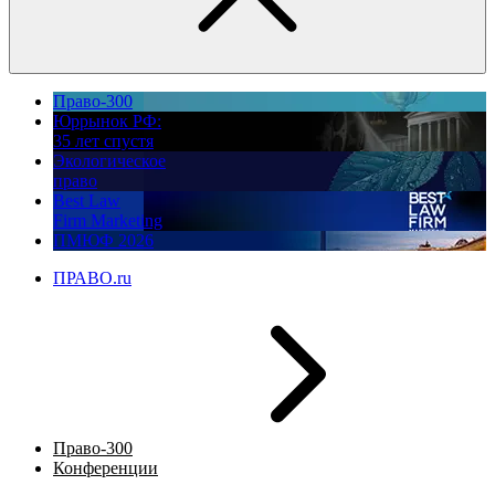
Право-300
Юррынок РФ:
35 лет спустя
Экологическое
право
Best Law
Firm Marketing
ПМЮФ 2026
ПРАВО.ru
Право-300
Конференции