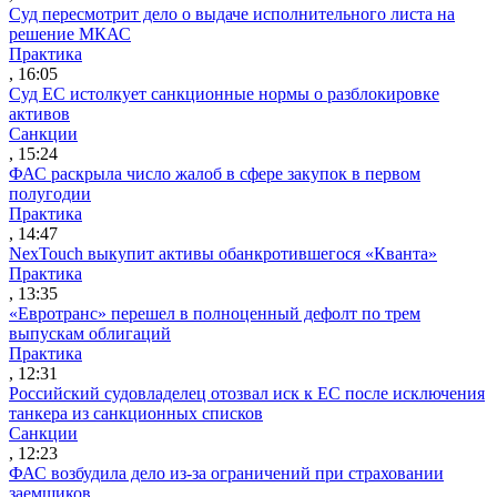
Суд пересмотрит дело о выдаче исполнительного листа на
решение МКАС
Практика
, 16:05
Суд ЕС истолкует санкционные нормы о разблокировке
активов
Санкции
, 15:24
ФАС раскрыла число жалоб в сфере закупок в первом
полугодии
Практика
, 14:47
NexTouch выкупит активы обанкротившегося «Кванта»
Практика
, 13:35
«Евротранс» перешел в полноценный дефолт по трем
выпускам облигаций
Практика
, 12:31
Российский судовладелец отозвал иск к ЕС после исключения
танкера из санкционных списков
Санкции
, 12:23
ФАС возбудила дело из-за ограничений при страховании
заемщиков