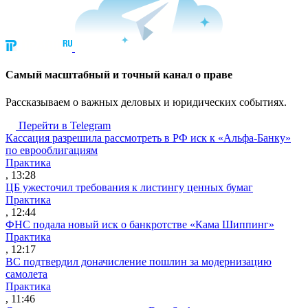
Cамый масштабный и точный канал о праве
Рассказываем о важных деловых и юридических событиях.
Перейти в Telegram
Кассация разрешила рассмотреть в РФ иск к «Альфа-Банку»
по еврооблигациям
Практика
, 13:28
ЦБ ужесточил требования к листингу ценных бумаг
Практика
, 12:44
ФНС подала новый иск о банкротстве «Кама Шиппинг»
Практика
, 12:17
ВС подтвердил доначисление пошлин за модернизацию
самолета
Практика
, 11:46