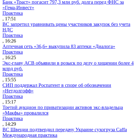
Банк «Траст» погасит 797,3 млн руб. долга перед ФНС за
«Гема-Инвест»
Практика
, 17:51
ВС запретил уравнивать цены участников закупок без учета
НДС
Практика
, 16:26
Аптечная сеть «36,6» выкупила 83 аптеки «Диалога»
Практика
, 16:25
Экс-главу АСВ объявили в розыск по делу о хищении более 4
млрд руб.
Практика
, 15:55
СИП поддержал Роспатент в споре об обозначении
«Нетдолгофф»
Практика
, 15:17
Третий аукцион по приватизации активов экс-владельца
«Макфы» провалился
Практика
, 14:29
ВС Швеции подтвердил передачу Украине сухогруза Caffa
Международная практика