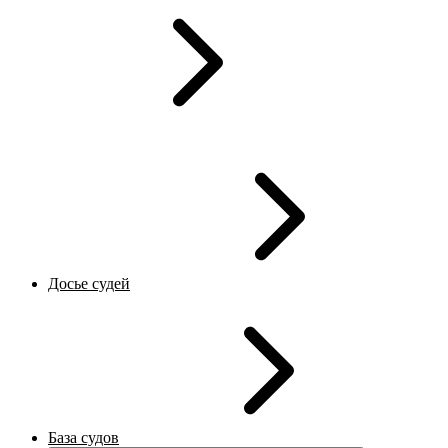
Досье судей
База судов