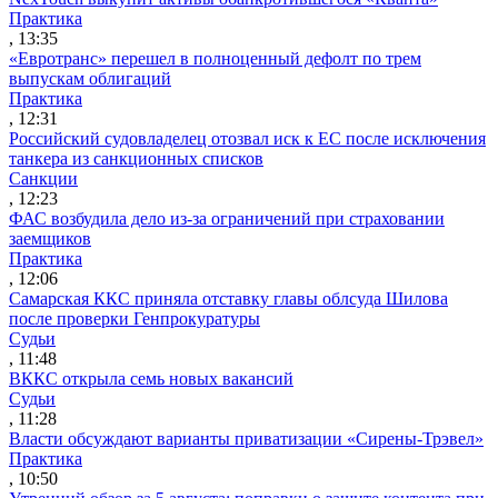
Практика
, 13:35
«Евротранс» перешел в полноценный дефолт по трем
выпускам облигаций
Практика
, 12:31
Российский судовладелец отозвал иск к ЕС после исключения
танкера из санкционных списков
Санкции
, 12:23
ФАС возбудила дело из-за ограничений при страховании
заемщиков
Практика
, 12:06
Самарская ККС приняла отставку главы облсуда Шилова
после проверки Генпрокуратуры
Судьи
, 11:48
ВККС открыла семь новых вакансий
Судьи
, 11:28
Власти обсуждают варианты приватизации «Сирены-Трэвел»
Практика
, 10:50