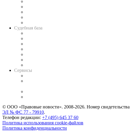
Legal Design
Банкротная панорама
Советы для литигаторов
Сговоры на торгах
Авто
Судебная база
Картотека арбитражных дел
Решения арбитражных судов
Календарь рассмотрения арбитражных дел
Досье судей
Информация о судах
RSS лента новостей
Вакансии для юристов
Сервисы
Справочно-правовая система
Casebook: мониторинг дел
и компаний
Caselook: поиск и анализ практики
CASE.ONE: управление юридической службой
© ООО «Правовые новости». 2008-2026.
Номер свидетельства
ЭЛ № ФС 77 - 79910
.
Телефон редакции:
+7 (495) 645 37 60
Политика использования cookie-файлов
Политика конфиденциальности