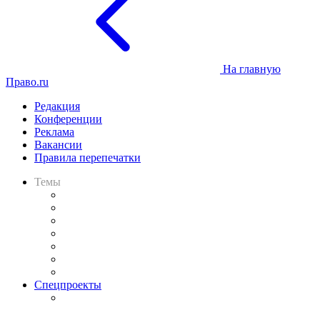
На главную
Право.ru
Редакция
Конференции
Реклама
Вакансии
Правила перепечатки
Темы
Практика
Законодательство
Процесс
Исследования
Рынок юридических услуг
Юридическое сообщество
Важнейшие правовые темы в прессе
Спецпроекты
Подкаст «В здравом уме
и твёрдой памяти»