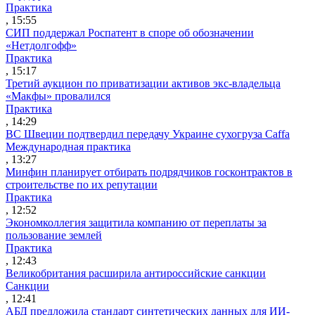
Практика
, 15:55
СИП поддержал Роспатент в споре об обозначении
«Нетдолгофф»
Практика
, 15:17
Третий аукцион по приватизации активов экс-владельца
«Макфы» провалился
Практика
, 14:29
ВС Швеции подтвердил передачу Украине сухогруза Caffa
Международная практика
, 13:27
Минфин планирует отбирать подрядчиков госконтрактов в
строительстве по их репутации
Практика
, 12:52
Экономколлегия защитила компанию от переплаты за
пользование землей
Практика
, 12:43
Великобритания расширила антироссийские санкции
Санкции
, 12:41
АБД предложила стандарт синтетических данных для ИИ-