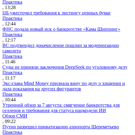
Практика
, 13:28
ЦБ ужесточил требования к листингу ценных бумаг
Практика
, 12:44
ФНС подала новый иск о банкротстве «Кама Шиппинг»
Практика
, 12:17
ВС подтвердил доначисление пошлин за модернизацию
самолета
Практика
, 11:46
Суды не приняли заключения DeepSeek по уголовному делу
Практика
, 11:17
Экс-глава Mind Money признала вину по делу о хищении и
дала показания на других фигурантов
Практика
, 10:44
Утренний обзор за 7 августа: смягчение банкротства для
селлеров и требования для статуса нацмодели ИИ
Обзор СМИ
, 09:22
Путин разрешил приватизацию аэропорта Шереметьево
Практика