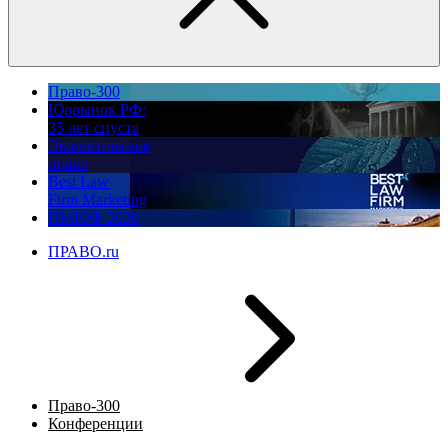
Право-300
Юррынок РФ:
35 лет спустя
Экологическое
право
Best Law
Firm Marketing
ПМЮФ 2026
ПРАВО.ru
Право-300
Конференции