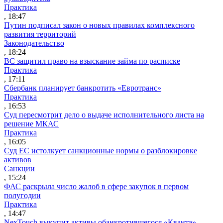
Практика
, 18:47
Путин подписал закон о новых правилах комплексного
развития территорий
Законодательство
, 18:24
ВС защитил право на взыскание займа по расписке
Практика
, 17:11
Сбербанк планирует банкротить «Евротранс»
Практика
, 16:53
Суд пересмотрит дело о выдаче исполнительного листа на
решение МКАС
Практика
, 16:05
Суд ЕС истолкует санкционные нормы о разблокировке
активов
Санкции
, 15:24
ФАС раскрыла число жалоб в сфере закупок в первом
полугодии
Практика
, 14:47
NexTouch выкупит активы обанкротившегося «Кванта»