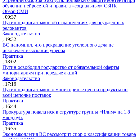
Утренний обзор за 5 августа: поправки о защите контента при
обучении нейросетей и правила «социальных» СЗПК
Обзор СМИ
, 09:37
Путин подписал закон об ограничениях для осужденных
релокантов
Законодательство
, 19:32
ВС напомнил, что прекращение уголовного дела не
исключает взыскания ущерба
Практика
, 18:02
Путин освободил государство от обязательной оферты
миноритариям при передаче акций
Законодательство
, 17:16
Путин подписал закон о мониторинге цен на продукты по
всей цепочке поставок
Практика
, 16:44
Прокуратура подала иск к структуре группы «Илим» на 1,8
млрд руб.
Практика
, 16:35
Экономколлегия ВС рассмотрит спор о классификации товара