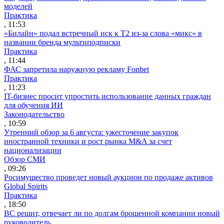
моделей
Практика
, 11:53
«Билайн» подал встречный иск к Т2 из-за слова «микс» в
названии бренда мультиподписки
Практика
, 11:44
ФАС запретила наружную рекламу Fonbet
Практика
, 11:23
IT-бизнес просит упростить использование данных граждан
для обучения ИИ
Законодательство
, 10:59
Утренний обзор за 6 августа: ужесточение закупок
иностранной техники и рост рынка M&A за счет
национализации
Обзор СМИ
, 09:26
Росимущество проведет новый аукцион по продаже активов
Global Spirits
Практика
, 18:50
ВС решит, отвечает ли по долгам брошенной компании новый
руководитель