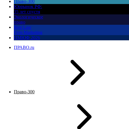
Право-300
Юррынок РФ:
35 лет спустя
Экологическое
право
Best Law
Firm Marketing
ПМЮФ 2026
ПРАВО.ru
Право-300