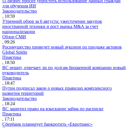
IT-бизнес просит упростить использование данных граждан
для обучения ИИ
Законодательство
, 10:59
Утренний обзор за 6 августа: ужесточение закупок
иностранной техники и рост рынка M&A за счет
национализации
Обзор СМИ
, 09:26
Росимущество проведет новый аукцион по продаже активов
Global Spirits
Практика
, 18:50
ВС решит, отвечает ли по долгам брошенной компании новый
руководитель
Практика
, 18:47
Путин подписал закон о новых правилах комплексного
развития территорий
Законодательство
, 18:24
ВС защитил право на взыскание займа по расписке
Практика
, 17:11
Сбербанк планирует банкротить «Евротранс»