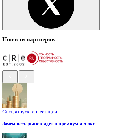
Новости партнеров
Спецвыпуск: инвестиции
Зачем весь рынок идет в премиум и люкс