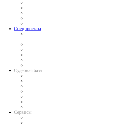
Процесс
Исследования
Рынок юридических услуг
Юридическое сообщество
Важнейшие правовые темы в прессе
Спецпроекты
Подкаст «В здравом уме
и твёрдой памяти»
Legal Design
Банкротная панорама
Советы для литигаторов
Сговоры на торгах
Авто
Судебная база
Картотека арбитражных дел
Решения арбитражных судов
Календарь рассмотрения арбитражных дел
Досье судей
Информация о судах
RSS лента новостей
Вакансии для юристов
Сервисы
Справочно-правовая система
Casebook: мониторинг дел
и компаний