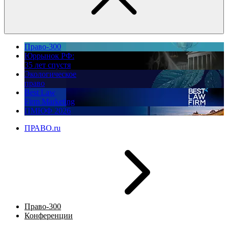
Право-300
Юррынок РФ:
35 лет спустя
Экологическое
право
Best Law
Firm Marketing
ПМЮФ 2026
ПРАВО.ru
Право-300
Конференции