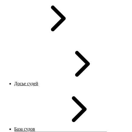
Досье судей
База судов