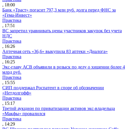
, 18:00
Банк «Траст» погасит 797,3 млн руб. долга перед ФНС за
«Гема-Инвест»
Практика
, 17:51
ВС запретил уравнивать цены участников закупок без учета
НДС
Практика
, 16:26
Аптечная сеть «36,6» выкупила 83 аптеки «Диалога»
Практика
, 16:25
Экс-главу АСВ объявили в розыск по делу о хищении более 4
млрд руб.
Практика
, 15:55
СИП поддержал Роспатент в споре об обозначении
«Нетдолгофф»
Практика
, 15:17
Третий аукцион по приватизации активов экс-владельца
«Макфы» провалился
Практика
, 14:29