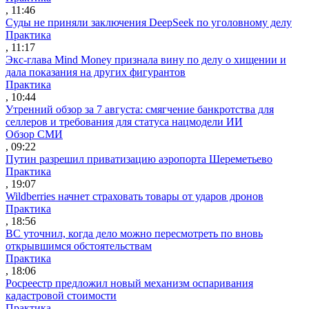
, 11:46
Суды не приняли заключения DeepSeek по уголовному делу
Практика
, 11:17
Экс-глава Mind Money признала вину по делу о хищении и
дала показания на других фигурантов
Практика
, 10:44
Утренний обзор за 7 августа: смягчение банкротства для
селлеров и требования для статуса нацмодели ИИ
Обзор СМИ
, 09:22
Путин разрешил приватизацию аэропорта Шереметьево
Практика
, 19:07
Wildberries начнет страховать товары от ударов дронов
Практика
, 18:56
ВС уточнил, когда дело можно пересмотреть по вновь
открывшимся обстоятельствам
Практика
, 18:06
Росреестр предложил новый механизм оспаривания
кадастровой стоимости
Практика