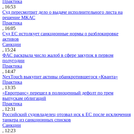
Практика
, 16:53
Суд пересмотрит дело о выдаче исполнительного листа на
решение МКАС
Практика
, 16:05
Суд ЕС истолкует санкционные нормы о разблокировке
активов
Санкции
, 15:24
ФАС раскрыла число жалоб в сфере закупок в первом
полугодии
Практика
, 14:47
NexTouch выкупит активы обанкротившегося «Кванта»
Практика
, 13:35
«Евротранс» перешел в полноценный дефолт по трем
выпускам облигаций
Практика
, 12:31
Российский судовладелец отозвал иск к ЕС после исключения
танкера из санкционных списков
Санкции
, 12:23