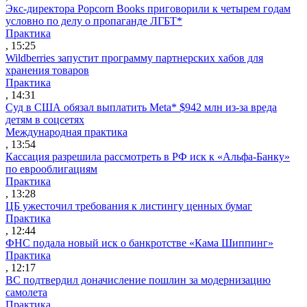
Экс-директора Popcorn Books приговорили к четырем годам
условно по делу о пропаганде ЛГБТ*
Практика
, 15:25
Wildberries запустит программу партнерских хабов для
хранения товаров
Практика
, 14:31
Суд в США обязал выплатить Meta* $942 млн из-за вреда
детям в соцсетях
Международная практика
, 13:54
Кассация разрешила рассмотреть в РФ иск к «Альфа-Банку»
по еврооблигациям
Практика
, 13:28
ЦБ ужесточил требования к листингу ценных бумаг
Практика
, 12:44
ФНС подала новый иск о банкротстве «Кама Шиппинг»
Практика
, 12:17
ВС подтвердил доначисление пошлин за модернизацию
самолета
Практика