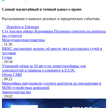
Cамый масштабный и точный канал о праве
Рассказываем о важных деловых и юридических событиях.
Перейти в Telegram
Суд Англии обязал Владимира Потанина ответить на вопросы
экс-супруги
Международная практика
, 11:30
ВККС рассмотрит вопрос об аресте двух ростовских судей в
отставке
Судьи
, 10:54
Утренний обзор за 10 августа: инвестнадбавка для
электросетей и правила e-commerce в ЕАЭС
Обзор СМИ
, 09:22
Минцифры предложило усилить контроль за сим-картами в
M2M-устройствах компаний
Законодательство
, 19:02