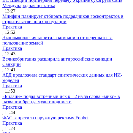
ВС Швеции подтвердил передачу Украине сухогруза Caffa
Международная практика
, 13:27
Минфин планирует отбирать подрядчиков госконтрактов в
строительстве по их репутации
Практика
, 12:52
Экономколлегия защитила компанию от переплаты за
пользование землей
Практика
, 12:43
Великобритания расширила антироссийские санкции
Санкции
, 12:41
АБД предложила стандарт синтетических данных для ИИ-
моделей
Практика
, 11:53
«Билайн» подал встречный иск к Т2 из-за слова «микс» в
названии бренда мультиподписки
Практика
, 11:44
ФАС запретила наружную рекламу Fonbet
Практика
, 11:23