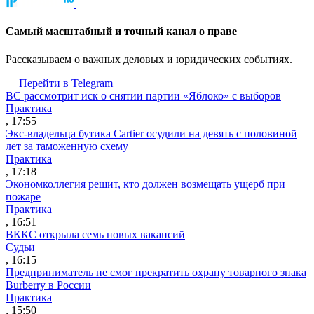
Cамый масштабный и точный канал о праве
Рассказываем о важных деловых и юридических событиях.
Перейти в Telegram
ВС рассмотрит иск о снятии партии «Яблоко» с выборов
Практика
, 17:55
Экс-владельца бутика Cartier осудили на девять с половиной
лет за таможенную схему
Практика
, 17:18
Экономколлегия решит, кто должен возмещать ущерб при
пожаре
Практика
, 16:51
ВККС открыла семь новых вакансий
Судьи
, 16:15
Предприниматель не смог прекратить охрану товарного знака
Burberry в России
Практика
, 15:50