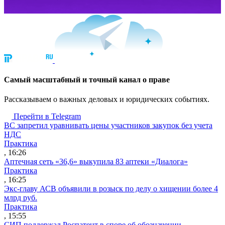
Cамый масштабный и точный канал о праве
Рассказываем о важных деловых и юридических событиях.
Перейти в Telegram
ВС запретил уравнивать цены участников закупок без учета
НДС
Практика
, 16:26
Аптечная сеть «36,6» выкупила 83 аптеки «Диалога»
Практика
, 16:25
Экс-главу АСВ объявили в розыск по делу о хищении более 4
млрд руб.
Практика
, 15:55
СИП поддержал Роспатент в споре об обозначении