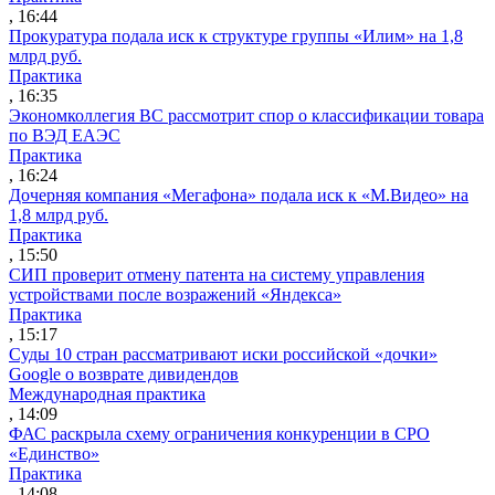
, 16:44
Прокуратура подала иск к структуре группы «Илим» на 1,8
млрд руб.
Практика
, 16:35
Экономколлегия ВС рассмотрит спор о классификации товара
по ВЭД ЕАЭС
Практика
, 16:24
Дочерняя компания «Мегафона» подала иск к «М.Видео» на
1,8 млрд руб.
Практика
, 15:50
СИП проверит отмену патента на систему управления
устройствами после возражений «Яндекса»
Практика
, 15:17
Суды 10 стран рассматривают иски российской «дочки»
Google о возврате дивидендов
Международная практика
, 14:09
ФАС раскрыла схему ограничения конкуренции в СРО
«Единство»
Практика
, 14:08