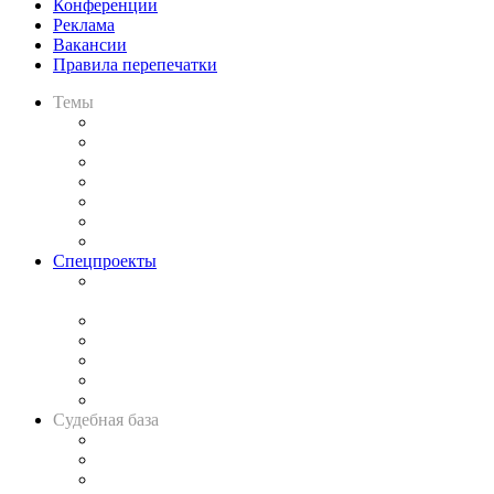
Конференции
Реклама
Вакансии
Правила перепечатки
Темы
Практика
Законодательство
Процесс
Исследования
Рынок юридических услуг
Юридическое сообщество
Важнейшие правовые темы в прессе
Спецпроекты
Подкаст «В здравом уме
и твёрдой памяти»
Legal Design
Банкротная панорама
Советы для литигаторов
Сговоры на торгах
Авто
Судебная база
Картотека арбитражных дел
Решения арбитражных судов
Календарь рассмотрения арбитражных дел