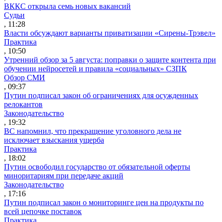
ВККС открыла семь новых вакансий
Судьи
, 11:28
Власти обсуждают варианты приватизации «Сирены-Трэвел»
Практика
, 10:50
Утренний обзор за 5 августа: поправки о защите контента при
обучении нейросетей и правила «социальных» СЗПК
Обзор СМИ
, 09:37
Путин подписал закон об ограничениях для осужденных
релокантов
Законодательство
, 19:32
ВС напомнил, что прекращение уголовного дела не
исключает взыскания ущерба
Практика
, 18:02
Путин освободил государство от обязательной оферты
миноритариям при передаче акций
Законодательство
, 17:16
Путин подписал закон о мониторинге цен на продукты по
всей цепочке поставок
Практика