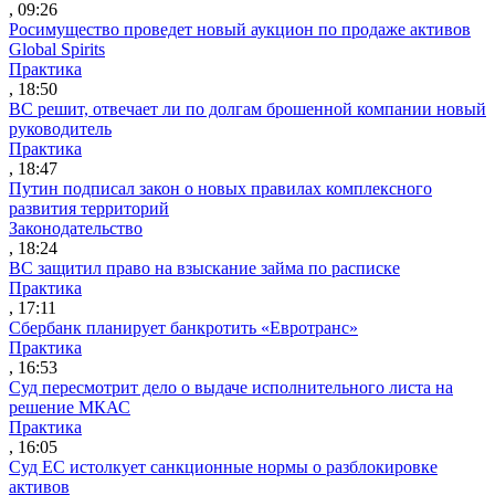
, 09:26
Росимущество проведет новый аукцион по продаже активов
Global Spirits
Практика
, 18:50
ВС решит, отвечает ли по долгам брошенной компании новый
руководитель
Практика
, 18:47
Путин подписал закон о новых правилах комплексного
развития территорий
Законодательство
, 18:24
ВС защитил право на взыскание займа по расписке
Практика
, 17:11
Сбербанк планирует банкротить «Евротранс»
Практика
, 16:53
Суд пересмотрит дело о выдаче исполнительного листа на
решение МКАС
Практика
, 16:05
Суд ЕС истолкует санкционные нормы о разблокировке
активов