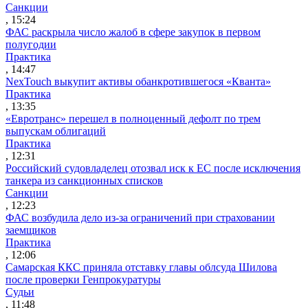
Санкции
, 15:24
ФАС раскрыла число жалоб в сфере закупок в первом
полугодии
Практика
, 14:47
NexTouch выкупит активы обанкротившегося «Кванта»
Практика
, 13:35
«Евротранс» перешел в полноценный дефолт по трем
выпускам облигаций
Практика
, 12:31
Российский судовладелец отозвал иск к ЕС после исключения
танкера из санкционных списков
Санкции
, 12:23
ФАС возбудила дело из-за ограничений при страховании
заемщиков
Практика
, 12:06
Самарская ККС приняла отставку главы облсуда Шилова
после проверки Генпрокуратуры
Судьи
, 11:48