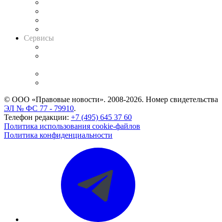
Досье судей
Информация о судах
RSS лента новостей
Вакансии для юристов
Сервисы
Справочно-правовая система
Casebook: мониторинг дел
и компаний
Caselook: поиск и анализ практики
CASE.ONE: управление юридической службой
© ООО «Правовые новости». 2008-2026.
Номер свидетельства
ЭЛ № ФС 77 - 79910
.
Телефон редакции:
+7 (495) 645 37 60
Политика использования cookie-файлов
Политика конфиденциальности