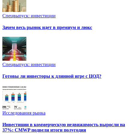
Спецвыпуск: инвестиции
Зачем весь рынок идет в премиум и люкс
Спецвыпуск: инвестиции
Готовы ли инвесторы к длинной игре с ЦОД?
Исследования рынка
Инвестиции в коммерческую недвижимость выросли на
37%: CMWP подвели итоги полугодия