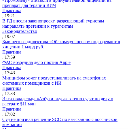
«Промомеду» отказали в принудительной лицензии на
препарат для терапии ВИЧ
Практика
, 19:21
В ГД внесли законопроект, разрешающий туристам
направлять претензии к турагентам
Законодательство
, 19:07
Бывшего гендиректора «Облкоммунэнерго» подозревают в
хищении 1 млрд руб.
Практика
, 17:59
ФАС возбудила дело против Apple
Практика
, 17:43
Минцифры хочет предустанавливать на смартфонах
системных помощников с ИИ
Практика
, 17:33
Экс-совладельца «Азбуки вкуса» заочно судят по делу о
растрате $11 млн
Практика
, 17:02
Суд не признал решение SCC по взысканию с российской
компании