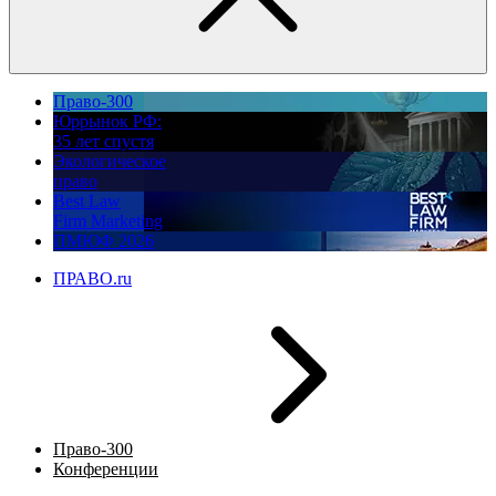
Право-300
Юррынок РФ:
35 лет спустя
Экологическое
право
Best Law
Firm Marketing
ПМЮФ 2026
ПРАВО.ru
Право-300
Конференции