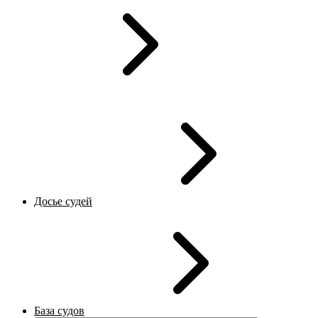
Досье судей
База судов