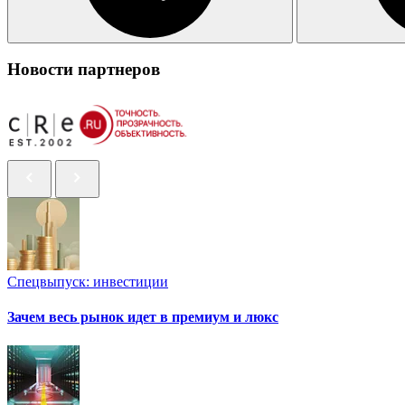
Новости партнеров
Спецвыпуск: инвестиции
Зачем весь рынок идет в премиум и люкс