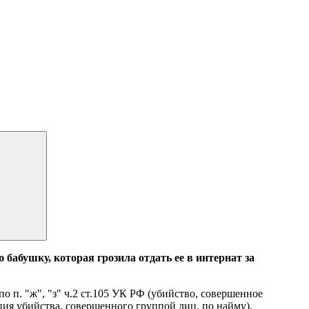
абушку, которая грозила отдать ее в интернат за
 п. "ж", "з" ч.2 ст.105 УК РФ (убийство, совершенное
ация убийства, совершенного группой лиц, по найму).