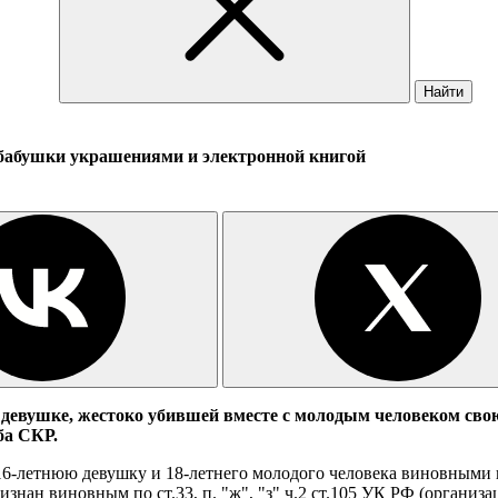
Найти
 бабушки украшениями и электронной книгой
евушке, жестоко убившей вместе с молодым человеком свою б
ба СКР.
6-летнюю девушку и 18-летнего молодого человека виновными по
знан виновным по ст.33, п. "ж", "з" ч.2 ст.105 УК РФ (организ