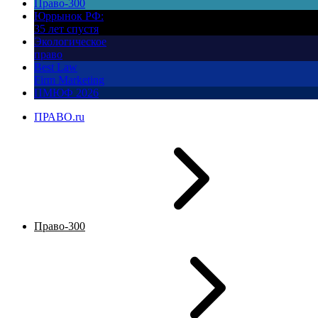
Право-300
Юррынок РФ:
35 лет спустя
Экологическое
право
Best Law
Firm Marketing
ПМЮФ 2026
ПРАВО.ru
Право-300