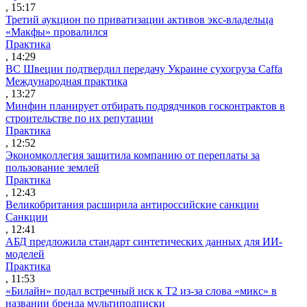
, 15:17
Третий аукцион по приватизации активов экс-владельца
«Макфы» провалился
Практика
, 14:29
ВС Швеции подтвердил передачу Украине сухогруза Caffa
Международная практика
, 13:27
Минфин планирует отбирать подрядчиков госконтрактов в
строительстве по их репутации
Практика
, 12:52
Экономколлегия защитила компанию от переплаты за
пользование землей
Практика
, 12:43
Великобритания расширила антироссийские санкции
Санкции
, 12:41
АБД предложила стандарт синтетических данных для ИИ-
моделей
Практика
, 11:53
«Билайн» подал встречный иск к Т2 из-за слова «микс» в
названии бренда мультиподписки