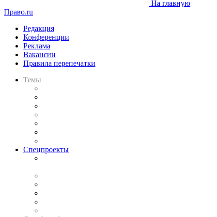
На главную
Право.ru
Редакция
Конференции
Реклама
Вакансии
Правила перепечатки
Темы
Практика
Законодательство
Процесс
Исследования
Рынок юридических услуг
Юридическое сообщество
Важнейшие правовые темы в прессе
Спецпроекты
Подкаст «В здравом уме
и твёрдой памяти»
Legal Design
Банкротная панорама
Советы для литигаторов
Сговоры на торгах
Авто