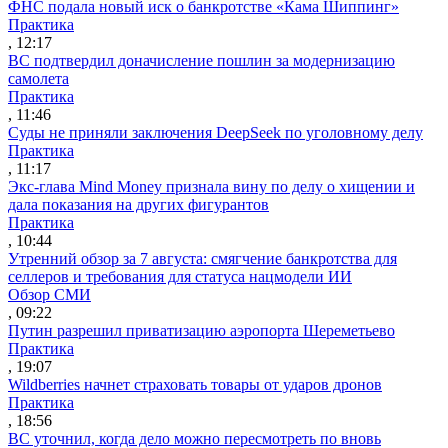
ФНС подала новый иск о банкротстве «Кама Шиппинг»
Практика
, 12:17
ВС подтвердил доначисление пошлин за модернизацию
самолета
Практика
, 11:46
Суды не приняли заключения DeepSeek по уголовному делу
Практика
, 11:17
Экс-глава Mind Money признала вину по делу о хищении и
дала показания на других фигурантов
Практика
, 10:44
Утренний обзор за 7 августа: смягчение банкротства для
селлеров и требования для статуса нацмодели ИИ
Обзор СМИ
, 09:22
Путин разрешил приватизацию аэропорта Шереметьево
Практика
, 19:07
Wildberries начнет страховать товары от ударов дронов
Практика
, 18:56
ВС уточнил, когда дело можно пересмотреть по вновь