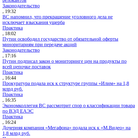
релокантов
Законодательство
, 19:32
ВС напомнил, что прекращение уголовного дела не
исключает взыскания ущерба
Практика
, 18:02
Путин освободил государство от обязательной оферты
миноритариям при передаче акций
Законодательство
, 17:16
Путин подписал закон о мониторинге цен на продукты по
всей цепочке поставок
Практика
, 16:44
Прокуратура подала иск к структуре группы «Илим» на 1,8
млрд руб.
Практика
, 16:35
Экономколлегия ВС рассмотрит спор о классификации товара
по ВЭД ЕАЭС
Практика
, 16:24
Дочерняя компания «Мегафона» подала иск к «М.Видео» на
1,8 млрд руб.