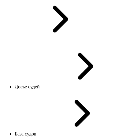
Досье судей
База судов