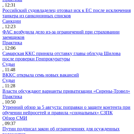
, 12:31
Российский судовладелец отозвал иск к ЕС после исключения
танкера из санкционных списков
Санкции
, 12:23
ФАС возбудила дело из-за ограничений при страховании
заемщиков
Практика
, 12:06
Самарская ККС приняла отставку главы облсуда Шилова
после проверки Генпрокуратуры
Судьи
, 11:48
ВККС открыла семь новых вакансий
Судьи
, 11:28
Власти обсуждают варианты приватизации «Сирены-Трэвел»
Практика
, 10:50
Утренний обзор за 5 августа: поправки о защите контента при
обучении нейросетей и правила «социальных» СЗПК
Обзор СМИ
, 09:37
Путин подписал закон об ограничениях для осужденных