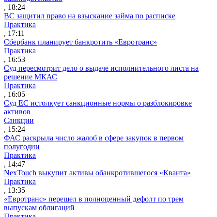
, 18:24
ВС защитил право на взыскание займа по расписке
Практика
, 17:11
Сбербанк планирует банкротить «Евротранс»
Практика
, 16:53
Суд пересмотрит дело о выдаче исполнительного листа на
решение МКАС
Практика
, 16:05
Суд ЕС истолкует санкционные нормы о разблокировке
активов
Санкции
, 15:24
ФАС раскрыла число жалоб в сфере закупок в первом
полугодии
Практика
, 14:47
NexTouch выкупит активы обанкротившегося «Кванта»
Практика
, 13:35
«Евротранс» перешел в полноценный дефолт по трем
выпускам облигаций
Практика