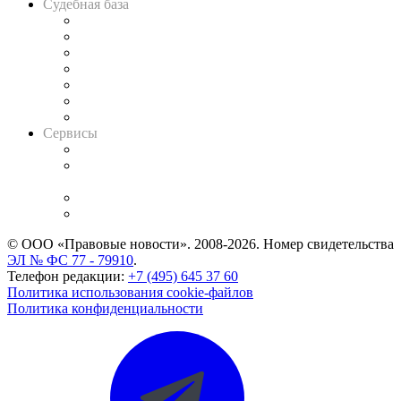
Судебная база
Картотека арбитражных дел
Решения арбитражных судов
Календарь рассмотрения арбитражных дел
Досье судей
Информация о судах
RSS лента новостей
Вакансии для юристов
Сервисы
Справочно-правовая система
Casebook: мониторинг дел
и компаний
Caselook: поиск и анализ практики
CASE.ONE: управление юридической службой
© ООО «Правовые новости». 2008-2026.
Номер свидетельства
ЭЛ № ФС 77 - 79910
.
Телефон редакции:
+7 (495) 645 37 60
Политика использования cookie-файлов
Политика конфиденциальности