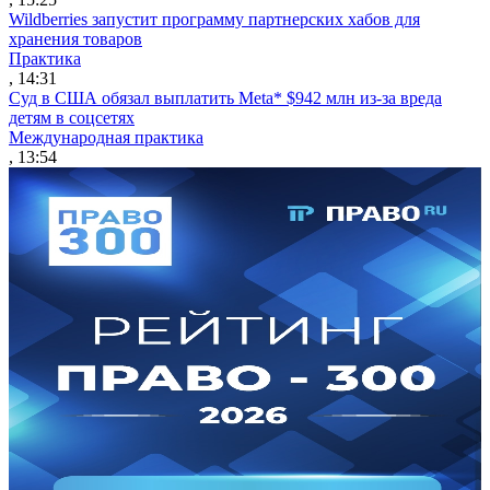
Wildberries запустит программу партнерских хабов для
хранения товаров
Практика
, 14:31
Суд в США обязал выплатить Meta* $942 млн из-за вреда
детям в соцсетях
Международная практика
, 13:54