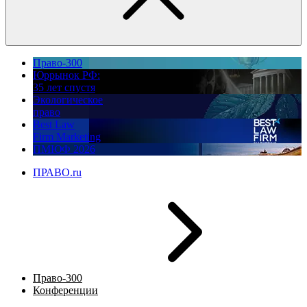
Право-300
Юррынок РФ:
35 лет спустя
Экологическое
право
Best Law
Firm Marketing
ПМЮФ 2026
ПРАВО.ru
Право-300
Конференции