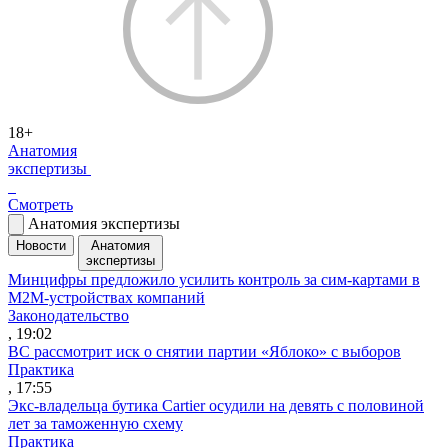
18+
Анатомия
экспертизы
Смотреть
Анатомия экспертизы
Новости
Анатомия
экспертизы
Минцифры предложило усилить контроль за сим-картами в
M2M-устройствах компаний
Законодательство
, 19:02
ВС рассмотрит иск о снятии партии «Яблоко» с выборов
Практика
, 17:55
Экс-владельца бутика Cartier осудили на девять с половиной
лет за таможенную схему
Практика