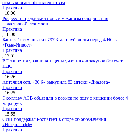
открывшимся обстоятельствам
Практика
, 18:06
Росреестр предложил новый механизм оспаривания
кадастровой стоимости
Практика
, 18:00
Банк «Траст» погасит 797,3 млн руб. долга перед ФНС за
«Гема-Инвест»
Практика
, 17:51
ВС запретил уравнивать цены участников закупок без учета
НДС
Практика
, 16:26
Аптечная сеть «36,6» выкупила 83 аптеки «Диалога»
Практика
, 16:25
Экс-главу АСВ объявили в розыск по делу о хищении более 4
млрд руб.
Практика
, 15:55
СИП поддержал Роспатент в споре об обозначении
«Нетдолгофф»
Практика