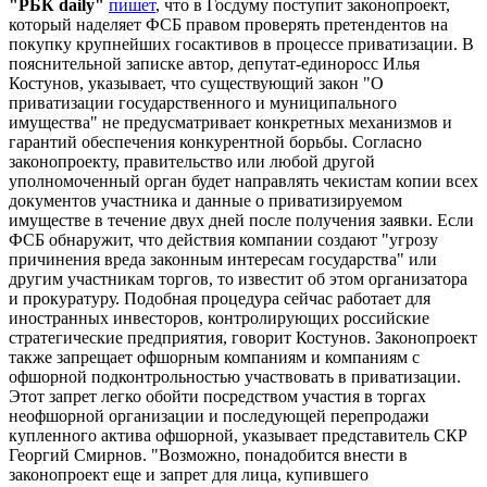
"РБК daily"
пишет
, что в Госдуму поступит законопроект,
который наделяет ФСБ правом проверять претендентов на
покупку крупнейших госактивов в процессе приватизации. В
пояснительной записке автор, депутат-единоросс Илья
Костунов, указывает, что существующий закон "О
приватизации государственного и муниципального
имущества" не предусматривает конкретных механизмов и
гарантий обеспечения конкурентной борьбы. Согласно
законопроекту, правительство или любой другой
уполномоченный орган будет направлять чекистам копии всех
документов участника и данные о приватизируемом
имуществе в течение двух дней после получения заявки. Если
ФСБ обнаружит, что действия компании создают "угрозу
причинения вреда законным интересам государства" или
другим участникам торгов, то известит об этом организатора
и прокуратуру. Подобная процедура сейчас работает для
иностранных инвесторов, контролирующих российские
стратегические предприятия, говорит Костунов. Законопроект
также запрещает офшорным компаниям и компаниям с
офшорной подконтрольностью участвовать в приватизации.
Этот запрет легко обойти посредством участия в торгах
неофшорной организации и последующей перепродажи
купленного актива офшорной, указывает представитель СКР
Георгий Смирнов. "Возможно, понадобится внести в
законопроект еще и запрет для лица, купившего