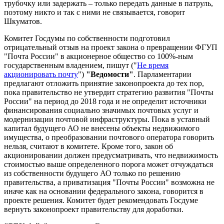
трубочку или задержать – только передать данные в патруль,
поэтому никто и так с ними не связывается, говорит
Шкуматов.
Комитет Госдумы по собственности подготовил
отрицательный отзыв на проект закона о превращении ФГУП
"Почта России" в акционерное общество со 100%-ным
государственным владением, пишут ("
Не время
акционировать почту
")
"Ведомости"
. Парламентарии
предлагают отложить принятие законопроекта до тех пор,
пока правительство не утвердит стратегию развития "Почты
России" на период до 2018 года и не определит источники
финансирования социально значимых почтовых услуг и
модернизации почтовой инфраструктуры. Пока в уставный
капитал будущего АО не внесены объекты недвижимого
имущества, о преобразовании почтового оператора говорить
нельзя, считают в комитете. Кроме того, закон об
акционировании должен предусматривать, что недвижимость
стоимостью выше определенного порога может отчуждаться
из собственности будущего АО только по решению
правительства, а приватизация "Почты России" возможна не
иначе как на основании федерального закона, говорится в
проекте решения. Комитет будет рекомендовать Госдуме
вернуть законопроект правительству для доработки.