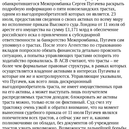
обанкротившегося Межпромбанка Сергея Пугачева раскрыть
подробную информацию о пяти новозеландских трастах,
одним из выгодоприобретателей которых он является. 23
июля, предоставляя сведения о своих активах по всему миру
во исполнение приказа Высокого суда Лондона от 11 июля об
аресте его имущества на сумму £1,171 млрд в обеспечение
российского иска о привлечении к субсидиарной
ответственности за банкротство Межпромбанка, Пугачев сам
упомянул о трастах. После этого Агентство по страхованию
вкладов попросило обязать финансиста детально прояснить
ситуацию, а попытка управляющих трастами оспорить это
ходатайство провалилась. В АСВ считают, что трасты – не
более чем формальные правовые структуры, в рамках которых
осуществляется владение активами в интересах Пугачева и
которые им же и контролируются. Управляющие указывали,
что Пугачев, как всего лишь дискреционный
выгодоприобретатель траста, не имеет имущественных прав
на его активы, а может выступать лишь получателем
распределяемых трастом доходов; блокировать же активы
траста можно, только если он фиктивный. Суд счел эту
трактовку очень узкой и обратил внимание, что на момент
вынесения судебного приказа от 11 июля Пугачев являлся
попечителем всех трастов, а сейчас уже нет и, какими
полномочиями он обладал, без документов об учреждении
трастов узнать невозможно. Возможности дальнейшей борьбы