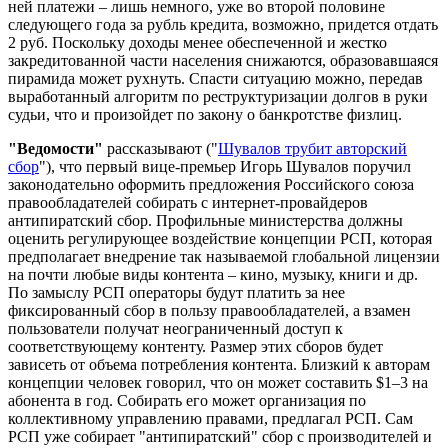
ней платежи – лишь немного, уже во второй половине
следующего года за рубль кредита, возможно, придется отдать
2 руб. Поскольку доходы менее обеспеченной и жестко
закредитованной части населения снижаются, образовавшаяся
пирамида может рухнуть. Спасти ситуацию можно, передав
выработанный алгоритм по реструктуризации долгов в руки
судьи, что и произойдет по закону о банкротстве физлиц.
"Ведомости"
рассказывают ("
Шувалов трубит авторский
сбор
"), что первый вице-премьер Игорь Шувалов поручил
законодательно оформить предложения Российского союза
правообладателей собирать с интернет-провайдеров
антипиратский сбор. Профильные министерства должны
оценить регулирующее воздействие концепции РСП, которая
предполагает внедрение так называемой глобальной лицензии
на почти любые виды контента – кино, музыку, книги и др.
По замыслу РСП операторы будут платить за нее
фиксированный сбор в пользу правообладателей, а взамен
пользователи получат неограниченный доступ к
соответствующему контенту. Размер этих сборов будет
зависеть от объема потребления контента. Близкий к авторам
концепции человек говорил, что он может составить $1–3 на
абонента в год. Собирать его может организация по
коллективному управлению правами, предлагал РСП. Сам
РСП уже собирает "антипиратский" сбор с производителей и