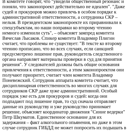
В комитете говорят, что "увидели общественный резонанс и
поняли, что законопроект действительно не идеален". "Даже
судей и прокуроров можно привлечь в особом порядке к
административной ответственности, а сотрудника СКР –
нельзя. В президентском законопроекте их приравнивали к
спецсубъектам, но наши поправки ко второму чтению
немного изменили суть", – объясняет зампред комитета
Вячеслав Лысаков. Спикер комитета Владимир Плигин
считает, что проблемы не существует: "В тексте ко второму
чтению прописано, что во всех случаях, если санкцией
предусмотрено лишение прав, руководитель следственного
органа направляет материалы проверки в суд для принятия
решения". У следователей должны быть общие основания
привлечения к ответственности, а этим законопроектом они
получают приоритет, считает член комитета Владимир
Поневежский. Сотрудник аппарата комитета считает, что
дисциплинарная ответственность во многих случаях для
сотрудников СКР даже хуже административной. Особый
порядок уже есть для прокуроров и судей: когда они
подпадают под лишение прав, то суд сначала отправляет
данные их руководству и уже руководство принимает
решение, объясняет координатор движения "Синие ведерки"
Петр Шкуматов. Единственное основание для их
задержания – факт алкогольного опьянения, но даже в этом
случае сотрудник ГИБДД не может попросить их подышать в