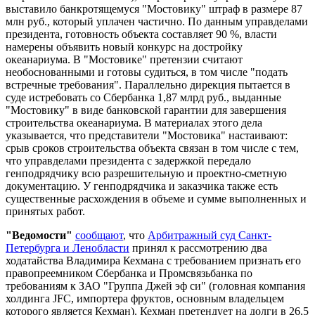
выставило банкротящемуся "Мостовику" штраф в размере 87
млн руб., который уплачен частично. По данным управделами
президента, готовность объекта составляет 90 %, власти
намерены объявить новый конкурс на достройку
океанариума. В "Мостовике" претензии считают
необоснованными и готовы судиться, в том числе "подать
встречные требования". Параллельно дирекция пытается в
суде истребовать со Сбербанка 1,87 млрд руб., выданные
"Мостовику" в виде банковской гарантии для завершения
строительства океанариума. В материалах этого дела
указывается, что представители "Мостовика" настаивают:
срыв сроков строительства объекта связан в том числе с тем,
что управделами президента с задержкой передало
генподрядчику всю разрешительную и проектно-сметную
документацию. У генподрядчика и заказчика также есть
существенные расхождения в объеме и сумме выполненных и
принятых работ.
"Ведомости"
сообщают
, что
Арбитражный суд Санкт-
Петербурга и Ленобласти
принял к рассмотрению два
ходатайства Владимира Кехмана с требованием признать его
правопреемником Сбербанка и Промсвязьбанка по
требованиям к ЗАО "Группа Джей эф си" (головная компания
холдинга JFC, импортера фруктов, основным владельцем
которого является Кехман). Кехман претендует на долги в 26,5