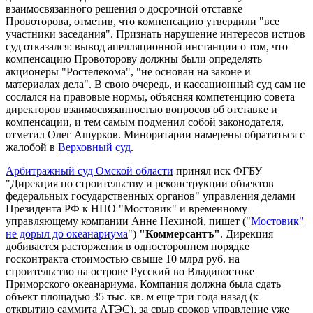
взаимосвязанного решения о досрочной отставке
Провоторова, отметив, что компенсацию утвердили "все
участники заседания". Признать нарушение интересов истцов
суд отказался: вывод апелляционной инстанции о том, что
компенсацию Провоторову должны были определять
акционеры "Ростелекома", "не основан на законе и
материалах дела". В свою очередь, и кассационный суд сам не
сослался на правовые нормы, объясняя компетенцию совета
директоров взаимосвязанностью вопросов об отставке и
компенсации, и тем самым подменил собой законодателя,
отметил Олег Ашурков. Миноритарии намерены обратиться с
жалобой в
Верховный суд
.
Арбитражный суд Омской области
принял иск ФГБУ
"Дирекция по строительству и реконструкции объектов
федеральных государственных органов" управления делами
Президента РФ к НПО "Мостовик" и временному
управляющему компании Анне Нехиной, пишет ("
Мостовик"
не дорыл до океанариума
")
"Коммерсантъ"
. Дирекция
добивается расторжения в одностороннем порядке
госконтракта стоимостью свыше 10 млрд руб. на
строительство на острове Русский во Владивостоке
Приморского океанариума. Компания должна была сдать
объект площадью 35 тыс. кв. м еще три года назад (к
открытию саммита АТЭС), за срыв сроков управление уже