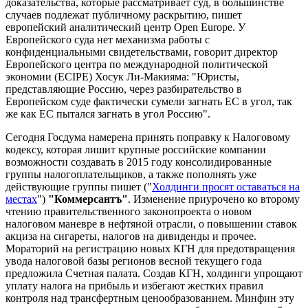
доказательства, которые рассматривает суд, в большинстве
случаев подлежат публичному раскрытию, пишет
европейский аналитический центр Open Europe. У
Европейского суда нет механизма работы с
конфиденциальными свидетельствами, говорит директор
Европейского центра по международной политической
экономии (ECIPE) Хосук Ли-Макияма: "Юристы,
представляющие Россию, через разбирательство в
Европейском суде фактически сумели загнать ЕС в угол, так
же как ЕС пытался загнать в угол Россию".
Сегодня Госдума намерена принять поправку к Налоговому
кодексу, которая лишит крупные российские компании
возможности создавать в 2015 году консолидированные
группы налогоплательщиков, а также пополнять уже
действующие группы пишет ("
Холдинги просят оставаться на
местах
")
"Коммерсантъ"
. Изменение приурочено ко второму
чтению правительственного законопроекта о новом
налоговом маневре в нефтяной отрасли, о повышении ставок
акциза на сигареты, налогов на дивиденды и прочее.
Мораторий на регистрацию новых КГН для предотвращения
увода налоговой базы регионов весной текущего года
предложила Счетная палата. Создав КГН, холдинги упрощают
уплату налога на прибыль и избегают жестких правил
контроля над трансфертным ценообразованием. Минфин эту