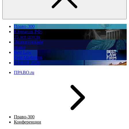
Право-300
Юррынок РФ:
35 лет спустя
Экологическое
право
Best Law
Firm Marketing
ПМЮФ 2026
ПРАВО.ru
Право-300
Конференции