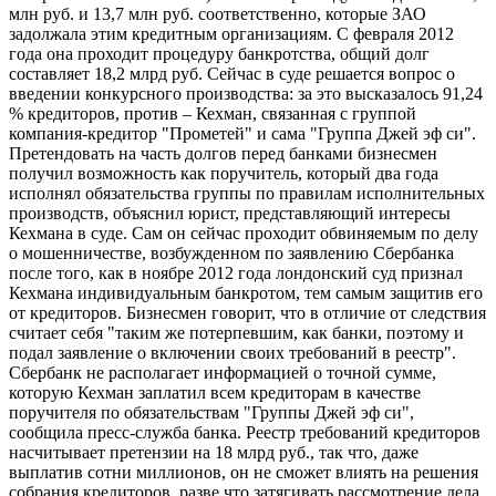
млн руб. и 13,7 млн руб. соответственно, которые ЗАО
задолжала этим кредитным организациям. С февраля 2012
года она проходит процедуру банкротства, общий долг
составляет 18,2 млрд руб. Сейчас в суде решается вопрос о
введении конкурсного производства: за это высказалось 91,24
% кредиторов, против – Кехман, связанная с группой
компания-кредитор "Прометей" и сама "Группа Джей эф си".
Претендовать на часть долгов перед банками бизнесмен
получил возможность как поручитель, который два года
исполнял обязательства группы по правилам исполнительных
производств, объяснил юрист, представляющий интересы
Кехмана в суде. Сам он сейчас проходит обвиняемым по делу
о мошенничестве, возбужденном по заявлению Сбербанка
после того, как в ноябре 2012 года лондонский суд признал
Кехмана индивидуальным банкротом, тем самым защитив его
от кредиторов. Бизнесмен говорит, что в отличие от следствия
считает себя "таким же потерпевшим, как банки, поэтому и
подал заявление о включении своих требований в реестр".
Сбербанк не располагает информацией о точной сумме,
которую Кехман заплатил всем кредиторам в качестве
поручителя по обязательствам "Группы Джей эф си",
сообщила пресс-служба банка. Реестр требований кредиторов
насчитывает претензии на 18 млрд руб., так что, даже
выплатив сотни миллионов, он не сможет влиять на решения
собрания кредиторов, разве что затягивать рассмотрение дела