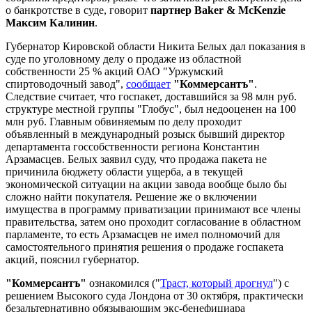
о банкротстве в суде, говорит
партнер Baker & McKenzie
Максим Калинин
.
Губернатор Кировской области Никита Белых дал показания в
суде по уголовному делу о продаже из областной
собственности 25 % акций ОАО "Уржумский
спиртоводочный завод",
сообщает
"Коммерсантъ"
.
Следствие считает, что госпакет, доставшийся за 98 млн руб.
структуре местной группы "Глобус", был недооценен на 100
млн руб. Главным обвиняемым по делу проходит
объявленный в международный розыск бывший директор
департамента госсобственности региона Константин
Арзамасцев. Белых заявил суду, что продажа пакета не
причинила бюджету области ущерба, а в текущей
экономической ситуации на акции завода вообще было бы
сложно найти покупателя. Решение же о включении
имущества в программу приватизации принимают все члены
правительства, затем оно проходит согласование в областном
парламенте, то есть Арзамасцев не имел полномочий для
самостоятельного принятия решения о продаже госпакета
акций, пояснил губернатор.
"Коммерсантъ"
ознакомился ("
Траст, который дрогнул
") с
решением Высокого суда Лондона от 30 октября, практически
безальтернативно обязывающим экс-бенефициара