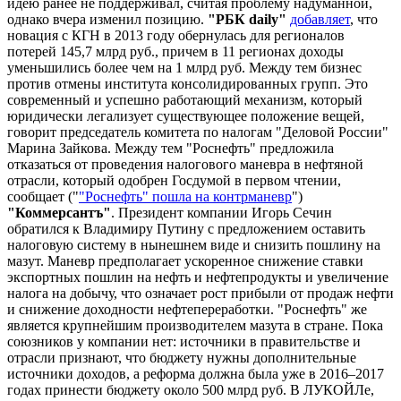
идею ранее не поддерживал, считая проблему надуманной,
однако вчера изменил позицию.
"РБК daily"
добавляет
, что
новация с КГН в 2013 году обернулась для регионалов
потерей 145,7 млрд руб., причем в 11 регионах доходы
уменьшились более чем на 1 млрд руб. Между тем бизнес
против отмены института консолидированных групп. Это
современный и успешно работающий механизм, который
юридически легализует существующее положение вещей,
говорит председатель комитета по налогам "Деловой России"
Марина Зайкова. Между тем "Роснефть" предложила
отказаться от проведения налогового маневра в нефтяной
отрасли, который одобрен Госдумой в первом чтении,
сообщает ("
"Роснефть" пошла на контрманевр
")
"Коммерсантъ"
. Президент компании Игорь Сечин
обратился к Владимиру Путину с предложением оставить
налоговую систему в нынешнем виде и снизить пошлину на
мазут. Маневр предполагает ускоренное снижение ставки
экспортных пошлин на нефть и нефтепродукты и увеличение
налога на добычу, что означает рост прибыли от продаж нефти
и снижение доходности нефтепереработки. "Роснефть" же
является крупнейшим производителем мазута в стране. Пока
союзников у компании нет: источники в правительстве и
отрасли признают, что бюджету нужны дополнительные
источники доходов, а реформа должна была уже в 2016–2017
годах принести бюджету около 500 млрд руб. В ЛУКОЙЛе,