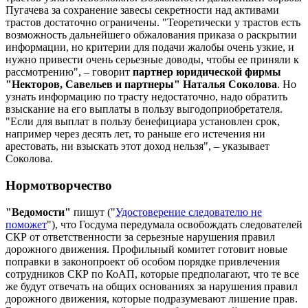
Пугачева за сохранение завесы секретности над активами
трастов достаточно ограничены. "Теоретически у трастов есть
возможность дальнейшего обжалования приказа о раскрытии
информации, но критерии для подачи жалобы очень узкие, и
нужно привести очень серьезные доводы, чтобы ее приняли к
рассмотрению", – говорит
партнер юридической фирмы
"Некторов, Савельев и партнеры" Наталья Соколова
. Но
узнать информацию по трасту недостаточно, надо обратить
взыскание на его выплаты в пользу выгодоприобретателя.
"Если для выплат в пользу бенефициара установлен срок,
например через десять лет, то раньше его истечения ни
арестовать, ни взыскать этот доход нельзя", – указывает
Соколова.
Нормотворчество
"Ведомости"
пишут ("
Удостоверение следователю не
поможет
"), что Госдума передумала освобождать следователей
СКР от ответственности за серьезные нарушения правил
дорожного движения. Профильный комитет готовит новые
поправки в законопроект об особом порядке привлечения
сотрудников СКР по КоАП, которые предполагают, что те все
же будут отвечать на общих основаниях за нарушения правил
дорожного движения, которые подразумевают лишение прав.