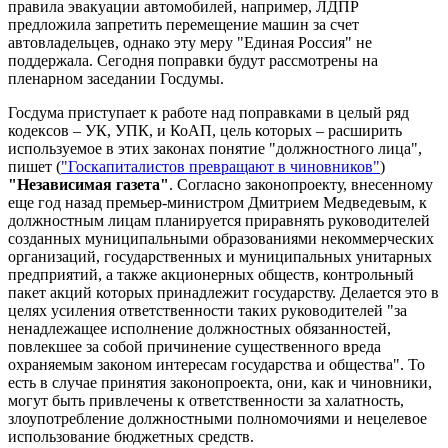
правила эвакуации автомобилей, например, ЛДПР
предложила запретить перемещение машин за счет
автовладельцев, однако эту меру "Единая Россия" не
поддержала. Сегодня поправки будут рассмотрены на
пленарном заседании Госдумы.
Госдума приступает к работе над поправками в целый ряд
кодексов – УК, УПК, и КоАП, цель которых – расширить
используемое в этих законах понятие "должностного лица",
пишет (
"Госкапиталистов превращают в чиновников"
)
"Независимая газета"
. Согласно законопроекту, внесенному
еще год назад премьер-министром Дмитрием Медведевым, к
должностным лицам планируется приравнять руководителей
созданных муниципальными образованиями некоммерческих
организаций, государственных и муниципальных унитарных
предприятий, а также акционерных обществ, контрольный
пакет акций которых принадлежит государству. Делается это в
целях усиления ответственности таких руководителей "за
ненадлежащее исполнение должностных обязанностей,
повлекшее за собой причинение существенного вреда
охраняемым законом интересам государства и общества". То
есть в случае принятия законопроекта, они, как и чиновники,
могут быть привлечены к ответственности за халатность,
злоупотребление должностными полномочиями и нецелевое
использование бюджетных средств.