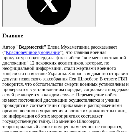
Главное
Автор
"Ведомостей"
Елена Мухаметшина рассказывает
("
Красноречивое умолчание
"), что главная военная
прокуратура подтвердила факт гибели "вне мест постоянной
дислокации" 12 псковских десантников, которые, по
неофициальной информации, стали жертвами военного
конфликта на востоке Украины. Запрос в ведомство отправил
депутат псковского заксобрания Лев Шлосберг. В ответе ГВП
говорится, что обстоятельства смерти военных установлены и
проверяются в установленном порядке, социальная поддержка
семей реализуется в каждом случае. Перемещение войск
из мест постоянной дислокации осуществляется и учения
проводятся в соответствии с приказами и распоряжениями
органов военного управления и воинских должностных лиц,
но информация об этих мероприятиях составляет
государственную тайну. По мнению Шлосберга,
территориальный аспект опущен намеренно: не говорится,
что военные погибли именно на учениях, а если бы это было