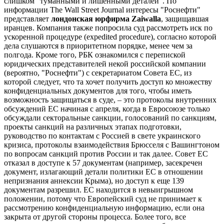
слишком "туманными и лишенными деталей". По
информации The Wall Street Journal интересы "Роснефти"
представляет
лондонская юрфирма Zaiwalla
, защищавшая
иранцев. Компания также попросила суд рассмотреть иск по
ускоренной процедуре (expedited procedure), согласно которой
дела слушаются в приоритетном порядке, менее чем за
полгода. Кроме того, РБК ознакомился с перепиской
юридических представителей некой российской компании
(вероятно, "Роснефти") с секретариатом Совета ЕС, из
которой следует, что та хочет получить доступ ко множеству
конфиденциальных документов для того, чтобы иметь
возможность защищаться в суде, – это протоколы внутренних
обсуждений ЕС начиная с апреля, когда в Евросоюзе только
обсуждали секторальные санкции, голосований по санкциям,
проекты санкций на различных этапах подготовки,
руководство по контактам с Россией в свете украинского
кризиса, протоколы взаимодействия Брюсселя с Вашингтоном
по вопросам санкций против России и так далее. Совет ЕС
отказал в доступе к 57 документам (например, засекречен
документ, излагающий детали политики ЕС в отношении
непризнания аннексии Крыма), но доступ к еще 139
документам разрешил. ЕС находится в невыигрышном
положении, потому что Европейский суд не принимает к
рассмотрению конфиденциальную информацию, если она
закрыта от другой стороны процесса. Более того, все