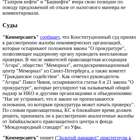
"Газпром нефти" и "Башнефти" вчера свою позицию по
поводу предложений об отказе от налогового маневра не
комментировали.
Суды
"Коммерсантъ"
сообщает
, что Конституционный суд принял
к рассмотрению жалобы некоммерческих организаций,
которые оспаривают положения закона "О прокуратуре",
позволяющие надзорному органу проводить внеплановые
проверки. В числе заявителей правозащитная ассоциация
"Агора", общество "Мемориал", антидискриминационный
центр "Мемориал" из Санкт-Петербурга, а также комитет
"Гражданское содействие". Как отметил руководитель
"Агоры" Павел Чиков, оспариваются статьи 6 и 21 закона "О
прокуратуре", которые регулируют так называемый общий
надзор за НКО и другими организациями и объединениями:
"Нас не устраивает, что в законе не прописываются
основания, по которым прокуратура может начать проверку".
По словам правозащитника, КС в ближайшее время должен
решить, принимать ли к рассмотрению аналогичные жалобы
от Забайкальского правозащитного центра и фонда
"Международный стандарт" из Уфы.
"Коммерсантъ"
пишет (
"Золотой парашют" пристегнули к