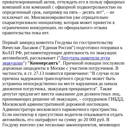
приватизированный актив, отчуждать его в пользу офшорных
компаний или компаний с офшорной подконтрольностью на
определенный срок, например на пять – десять лет", – не
исключает он. Минэкономразвития уже отрицательно
охарактеризовало инициативу, которая может привести к
ограничению конкуренции, но официального отзыва
правительства пока нет.
Первый зампред комитета Госдумы по госстроительству
Вячеслав Лысаков ("Единая Россия") подготовил поправки к
КоАП РФ, регламентирующие деятельность по эвакуации
автомобилей, рассказывает ("
Депутаты наметили пути
эвакуации
")
"Коммерсантъ"
. Причиной новации послужили
дорожные инциденты в Москве с участием погрузчиков. В
частности, в ст. 27.13 появится примечание: "В случае если
причина задержания транспортного средства может быть
устранена непосредственно на месте нарушения до начала
движения погрузчика, эвакуация прекращается". Также
депутат предлагает ввести наказание для должностных лиц,
принимающих решение об эвакуации, – сотрудников ГИБДД,
Московской административной дорожной инспекции,
Администратора московского парковочного пространства.
Если инспектор в присутствии водителя отказывается отдать
автомобиль, его оштрафуют на сумму до 20 000 руб. В
Госдуму внесено уже несколько законопроектов, меняющих