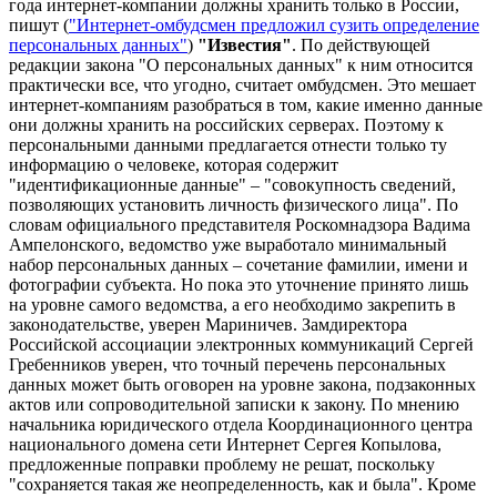
года интернет-компании должны хранить только в России,
пишут (
"Интернет-омбудсмен предложил сузить определение
персональных данных"
)
"Известия"
. По действующей
редакции закона "О персональных данных" к ним относится
практически все, что угодно, считает омбудсмен. Это мешает
интернет-компаниям разобраться в том, какие именно данные
они должны хранить на российских серверах. Поэтому к
персональными данными предлагается отнести только ту
информацию о человеке, которая содержит
"идентификационные данные" – "совокупность сведений,
позволяющих установить личность физического лица". По
словам официального представителя Роскомнадзора Вадима
Ампелонского, ведомство уже выработало минимальный
набор персональных данных – сочетание фамилии, имени и
фотографии субъекта. Но пока это уточнение принято лишь
на уровне самого ведомства, а его необходимо закрепить в
законодательстве, уверен Мариничев. Замдиректора
Российской ассоциации электронных коммуникаций Сергей
Гребенников уверен, что точный перечень персональных
данных может быть оговорен на уровне закона, подзаконных
актов или сопроводительной записки к закону. По мнению
начальника юридического отдела Координационного центра
национального домена сети Интернет Сергея Копылова,
предложенные поправки проблему не решат, поскольку
"сохраняется такая же неопределенность, как и была". Кроме