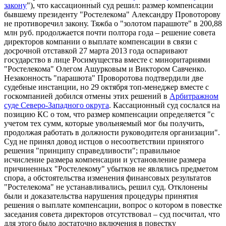
закону
"), что кассационный суд решил: размер компенсации
бывшему президенту "Ростелекома" Александру Провоторову
не противоречил закону. Тяжба о "золотом парашюте" в 200,88
млн руб. продолжается почти полтора года – решение совета
директоров компании о выплате компенсации в связи с
досрочной отставкой 27 марта 2013 года оспаривают
государство в лице Росимущества вместе с миноритариями
"Ростелекома" Олегом Ашурковым и Виктором Савченко.
Незаконность "парашюта" Проворотова подтвердили две
судебные инстанции, но 29 октября топ-менеджер вместе с
госкомпанией добился отмены этих решений в
Арбитражном
суде Северо-Западного округа
. Кассационный суд сослался на
позицию КС о том, что размер компенсации определяется "с
учетом тех сумм, которые увольняемый мог бы получить,
продолжая работать в должности руководителя организации".
Суд не принял довод истцов о несоответствии принятого
решения "принципу справедливости"; правильное
исчисление размера компенсации и установление размера
причиненных "Ростелекому" убытков не являлись предметом
спора, а обстоятельства изменения финансовых результатов
"Ростелекома" не устанавливались, решил суд. Отклонены
были и доказательства нарушения процедуры принятия
решения о выплате компенсации, вопрос о котором в повестке
заседания совета директоров отсутствовал – суд посчитал, что
для этого было достаточно включения в повестку