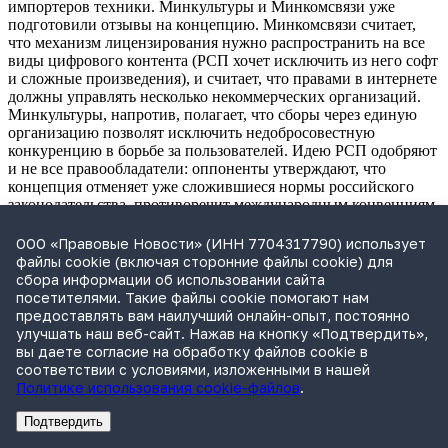
импортеров техники. Минкультуры и Минкомсвязи уже
подготовили отзывы на концепцию. Минкомсвязи считает,
что механизм лицензирования нужно распространить на все
виды цифрового контента (РСП хочет исключить из него софт
и сложные произведения), и считает, что правами в интернете
должны управлять несколько некоммерческих организаций.
Минкультуры, напротив, полагает, что сборы через единую
организацию позволят исключить недобросовестную
конкуренцию в борьбе за пользователей. Идею РСП одобряют
и не все правообладатели: оппоненты утверждают, что
концепция отменяет уже сложившиеся нормы российского
законодательства, противоречит международным конвенциям
и фактически предлагает легализовать пиратство.
ООО «Правовые Новости» (ИНН 7704317790) использует
"Российская газета"
рассказывает
, что депутат Роман
файлы cookie (включая сторонние файлы cookie) для
Худяков (ЛДПР) предложил создать в России аналог
сбора информации об использовании сайта
французского Иностранного легиона. В это воинское
посетителями. Такие файлы cookie помогают нам
формирование, по мнению Худякова, нужно набрать граждан
предоставлять вам наилучший онлайн-опыт, постоянно
из других стран, в первую очередь из СНГ, которые за
улучшать наш веб-сайт. Нажав на кнопку «Подтвердить»,
соответствующее вознаграждение согласятся с оружием в
вы даете согласие на обработку файлов cookie в
руках отстаивать интересы России за рубежом. Легионерам
соответствии с условиями, изложенными в нашей
стоит установить денежное довольствие на уровне жалованья
Политике использования cookie-файлов
.
действующих военнослужащих Российской армии, а
также предусмотреть для них льготное получение
Подтвердить
гражданства РФ. Законодательного оформления эта
Реклама
Адвокатское бюро Санкт-Петербурга «Вертикаль» ИНН 7841290773
Реклама
АО"Право.ру" ИНН: 7708095468