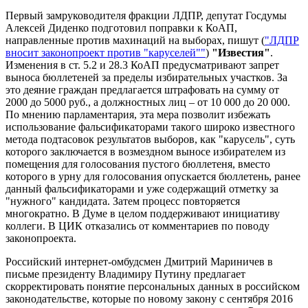
Первый замруководителя фракции ЛДПР, депутат Госдумы
Алексей Диденко подготовил поправки к КоАП,
направленные против махинаций на выборах, пишут (
"ЛДПР
вносит законопроект против "каруселей""
)
"Известия"
.
Изменения в ст. 5.2 и 28.3 КоАП предусматривают запрет
выноса бюллетеней за пределы избирательных участков. За
это деяние граждан предлагается штрафовать на сумму от
2000 до 5000 руб., а должностных лиц – от 10 000 до 20 000.
По мнению парламентария, эта мера позволит избежать
использование фальсификаторами такого широко известного
метода подтасовок результатов выборов, как "карусель", суть
которого заключается в возмездном выносе избирателем из
помещения для голосования пустого бюллетеня, вместо
которого в урну для голосования опускается бюллетень, ранее
данный фальсификаторами и уже содержащий отметку за
"нужного" кандидата. Затем процесс повторяется
многократно. В Думе в целом поддерживают инициативу
коллеги. В ЦИК отказались от комментариев по поводу
законопроекта.
Российский интернет-омбудсмен Дмитрий Мариничев в
письме президенту Владимиру Путину предлагает
скорректировать понятие персональных данных в российском
законодательстве, которые по новому закону с сентября 2016