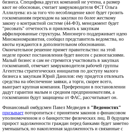
бизнеса. Специфика других компаний не учтена, а размер
квот не обоснован, считает замруководителя ФСТ Ольга
Аллилуева: из-за того что несоблюдение квот будет грозить
госкомпаниям переходом на закупки по более жесткому
закону о контрактной системе (44-ФЗ), менеджмент будет
"рисовать" отчетность и привлекать к закупкам
аффилированные структуры. Минэнерго поддерживает идею
Минэкономразвития, сообщил представитель ведомства, но
квоты нуждаются в дополнительном обосновании.
Окончательное решение примет правительство: на этой
неделе проект постановления будет внесен с разногласиями.
Малый бизнес и сам не стремится участвовать в закупках
госкомпаний, отмечает замруководителя рабочей группы
Агентства стратегических инициатив по доступу малого
бизнеса к закупкам Юрий Данилов: ему придется отвлекать
средства на обеспечение заявки, а торги, скорее всего,
выиграет крупная компания. Преференции в постановлении
дадут гарантии малым и средним предпринимателям, а
госкомпании будут защищены от ФАС, рассчитывает он.
Финансовый омбудсмен Павел Медведев в
"Ведомостях"
призывает
поторопиться с принятием законов о финансовом
уполномоченном и о банкротстве физических лиц. В будущем
прирост задолженности граждан перед банками будет заметно
уменьшаться, но накопленная задолженность и связанные с