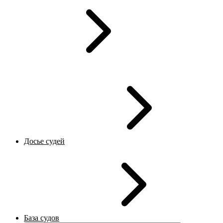
Досье судей
База судов