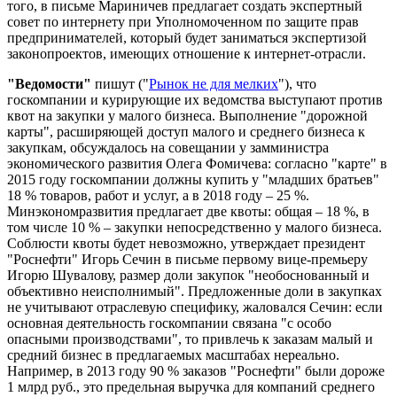
того, в письме Мариничев предлагает создать экспертный
совет по интернету при Уполномоченном по защите прав
предпринимателей, который будет заниматься экспертизой
законопроектов, имеющих отношение к интернет-отрасли.
"Ведомости"
пишут ("
Рынок не для мелких
"), что
госкомпании и курирующие их ведомства выступают против
квот на закупки у малого бизнеса. Выполнение "дорожной
карты", расширяющей доступ малого и среднего бизнеса к
закупкам, обсуждалось на совещании у замминистра
экономического развития Олега Фомичева: согласно "карте" в
2015 году госкомпании должны купить у "младших братьев"
18 % товаров, работ и услуг, а в 2018 году – 25 %.
Минэкономразвития предлагает две квоты: общая – 18 %, в
том числе 10 % – закупки непосредственно у малого бизнеса.
Соблюсти квоты будет невозможно, утверждает президент
"Роснефти" Игорь Сечин в письме первому вице-премьеру
Игорю Шувалову, размер доли закупок "необоснованный и
объективно неисполнимый". Предложенные доли в закупках
не учитывают отраслевую специфику, жаловался Сечин: если
основная деятельность госкомпании связана "с особо
опасными производствами", то привлечь к заказам малый и
средний бизнес в предлагаемых масштабах нереально.
Например, в 2013 году 90 % заказов "Роснефти" были дороже
1 млрд руб., это предельная выручка для компаний среднего