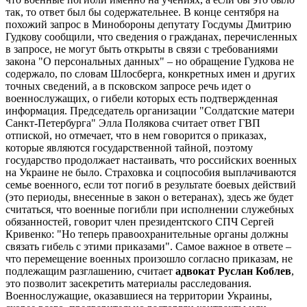
так, то ответ был бы содержательнее. В конце сентября на
похожий запрос в Минобороны депутату Госдумы Дмитрию
Гудкову сообщили, что сведения о гражданах, перечисленных
в запросе, не могут быть открыты в связи с требованиями
закона "О персональных данных" – но обращение Гудкова не
содержало, по словам Шлосберга, конкретных имен и других
точных сведений, а в псковском запросе речь идет о
военнослужащих, о гибели которых есть подтвержденная
информация. Председатель организации "Солдатские матери
Санкт-Петербурга" Элла Полякова считает ответ ГВП
отпиской, но отмечает, что в нем говорится о приказах,
которые являются государственной тайной, поэтому
государство продолжает настаивать, что российских военных
на Украине не было. Страховка и соцпособия выплачиваются
семье военного, если тот погиб в результате боевых действий
(это периоды, внесенные в закон о ветеранах), здесь же будет
считаться, что военные погибли при исполнении служебных
обязанностей, говорит член президентского СПЧ Сергей
Кривенко: "Но теперь правоохранительные органы должны
связать гибель с этими приказами". Самое важное в ответе –
что перемещение военных произошло согласно приказам, не
подлежащим разглашению, считает
адвокат
Руслан Коблев
,
это позволит засекретить материалы расследования.
Военнослужащие, оказавшиеся на территории Украины,