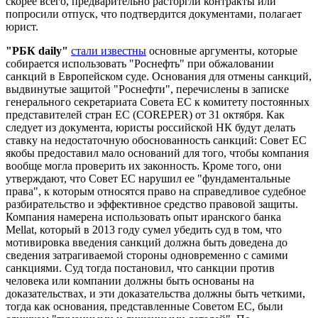
скорее всего, предварительно расторгли контракты или
попросили отпуск, что подтвердится документами, полагает
юрист.
"РБК daily"
стали известны
основные аргументы, которые
собирается использовать "Роснефть" при обжаловании
санкций в Европейском суде. Основания для отмены санкций,
выдвинутые защитой "Роснефти", перечислены в записке
генерального секретариата Совета ЕС к комитету постоянных
представителей стран ЕС (COREPER) от 31 октября. Как
следует из документа, юристы российской НК будут делать
ставку на недостаточную обоснованность санкций: Совет ЕС
якобы предоставил мало оснований для того, чтобы компания
вообще могла проверить их законность. Кроме того, они
утверждают, что Совет ЕС нарушил ее "фундаментальные
права", к которым относятся право на справедливое судебное
разбирательство и эффективное средство правовой защиты.
Компания намерена использовать опыт иранского банка
Mellat, который в 2013 году сумел убедить суд в том, что
мотивировка введения санкций должна быть доведена до
сведения затрагиваемой стороны одновременно с самими
санкциями. Суд тогда постановил, что санкции против
человека или компании должны быть основаны на
доказательствах, и эти доказательства должны быть четкими,
тогда как основания, представленные Советом ЕС, были