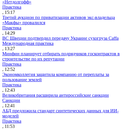
«Нетдолгофф»
Практика
, 15:17
Третий аукцион по приватизации активов экс-владельца
«Макфы» провалился
Практика
, 14:29
ВС Швеции подтвердил передачу Украине сухогруза Caffa
Международная практика
, 13:27
Минфин планирует отбирать подрядчиков госконтрактов в
строительстве по их репутации
Практика
, 12:52
Экономколлегия защитила компанию от переплаты за
пользование землей
Практика
, 12:43
Великобритания расширила антироссийские санкции
Санкции
, 12:41
АБД предложила стандарт синтетических данных для ИИ-
моделей
Практика
, 11:53