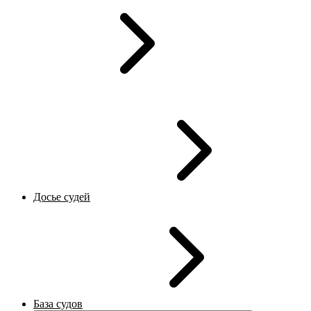
Досье судей
База судов