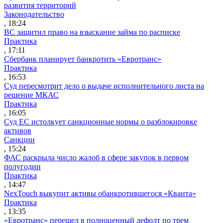
развития территорий
Законодательство
, 18:24
ВС защитил право на взыскание займа по расписке
Практика
, 17:11
Сбербанк планирует банкротить «Евротранс»
Практика
, 16:53
Суд пересмотрит дело о выдаче исполнительного листа на
решение МКАС
Практика
, 16:05
Суд ЕС истолкует санкционные нормы о разблокировке
активов
Санкции
, 15:24
ФАС раскрыла число жалоб в сфере закупок в первом
полугодии
Практика
, 14:47
NexTouch выкупит активы обанкротившегося «Кванта»
Практика
, 13:35
«Евротранс» перешел в полноценный дефолт по трем