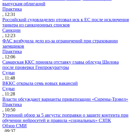
выпускам облигаций
Практика
, 12:31
Российский судовладелец отозвал иск к ЕС после исключения
танкера из санкционных списков
Санкции
, 12:23
ФАС возбудила дело из-за ограничений при страховании
заемщиков
Практика
, 12:06
Самарская ККС приняла отставку главы облсуда Шилова
после проверки Генпрокуратуры
Судьи
, 11:48
ВККС открыла семь новых вакансий
Судьи
, 11:28
Власти обсуждают варианты приватизации «Сирены-Трэвел»
Практика
, 10:50
Утренний обзор за 5 августа: поправки о защите контента при
обучении нейросетей и правила «социальных» СЗПК
Обзор СМИ
, 09:37