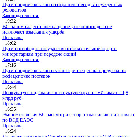
Путин подписал закон об ограничениях для осужденных
релокантов
Законодательство
, 19:32
ВС напомнил, что прекращение уголовного дела не
исключает взыскания ущерба
Практика
, 18:02
Путин освободил государство от обязательной оферты
миноритариям при передаче акций
Законодательство
, 17:16
Путин подписал закон о мониторинге цен на продукты по
всей цепочке поставок
Практика
, 16:44
Прокуратура подала иск к структуре группы «Илим» на 1,8
млрд руб.
Практика
, 16:35
Экономколлегия ВС рассмотрит спор о классификации товара
по ВЭД ЕАЭС
Практика
, 16:24
Дочерняя компания «Мегафона» подала иск к «М.Видео» на