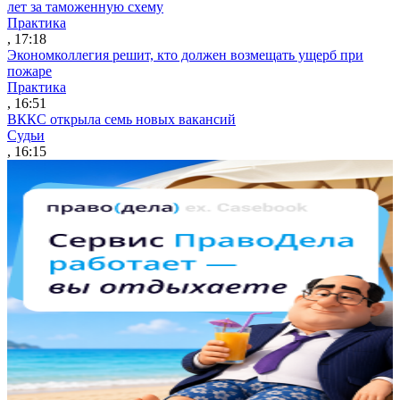
лет за таможенную схему
Практика
, 17:18
Экономколлегия решит, кто должен возмещать ущерб при
пожаре
Практика
, 16:51
ВККС открыла семь новых вакансий
Судьи
, 16:15