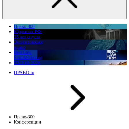
Право-300
Юррынок РФ:
35 лет спустя
Экологическое
право
Best Law
Firm Marketing
ПМЮФ 2026
ПРАВО.ru
Право-300
Конференции