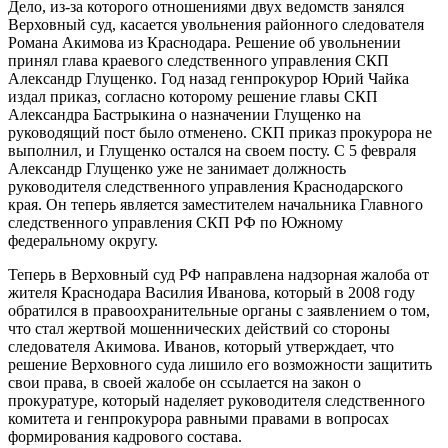
Дело, из-за которого отношениями двух ведомств занялся
Верховный суд, касается увольнения районного следователя
Романа Акимова из Краснодара. Решение об увольнении
принял глава краевого следственного управления СКП
Александр Глущенко. Год назад генпрокурор Юрий Чайка
издал приказ, согласно которому решение главы СКП
Александра Бастрыкина о назначении Глущенко на
руководящий пост было отменено. СКП приказ прокурора не
выполнил, и Глущенко остался на своем посту. С 5 февраля
Александр Глущенко уже не занимает должность
руководителя следственного управления Краснодарского
края. Он теперь является заместителем начальника Главного
следственного управления СКП РФ по Южному
федеральному округу.
Теперь в Верховный суд РФ направлена надзорная жалоба от
жителя Краснодара Василия Иванова, который в 2008 году
обратился в правоохранительные органы с заявлением о том,
что стал жертвой мошеннических действий со стороны
следователя Акимова. Иванов, который утверждает, что
решение Верховного суда лишило его возможности защитить
свои права, в своей жалобе он ссылается на закон о
прокуратуре, который наделяет руководителя следственного
комитета и генпрокурора равными правами в вопросах
формирования кадрового состава.