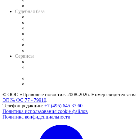
Сговоры на торгах
Авто
Судебная база
Картотека арбитражных дел
Решения арбитражных судов
Календарь рассмотрения арбитражных дел
Досье судей
Информация о судах
RSS лента новостей
Вакансии для юристов
Сервисы
Справочно-правовая система
Casebook: мониторинг дел
и компаний
Caselook: поиск и анализ практики
CASE.ONE: управление юридической службой
© ООО «Правовые новости». 2008-2026.
Номер свидетельства
ЭЛ № ФС 77 - 79910
.
Телефон редакции:
+7 (495) 645 37 60
Политика использования cookie-файлов
Политика конфиденциальности