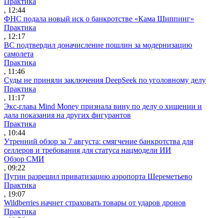
Практика
, 12:44
ФНС подала новый иск о банкротстве «Кама Шиппинг»
Практика
, 12:17
ВС подтвердил доначисление пошлин за модернизацию
самолета
Практика
, 11:46
Суды не приняли заключения DeepSeek по уголовному делу
Практика
, 11:17
Экс-глава Mind Money признала вину по делу о хищении и
дала показания на других фигурантов
Практика
, 10:44
Утренний обзор за 7 августа: смягчение банкротства для
селлеров и требования для статуса нацмодели ИИ
Обзор СМИ
, 09:22
Путин разрешил приватизацию аэропорта Шереметьево
Практика
, 19:07
Wildberries начнет страховать товары от ударов дронов
Практика