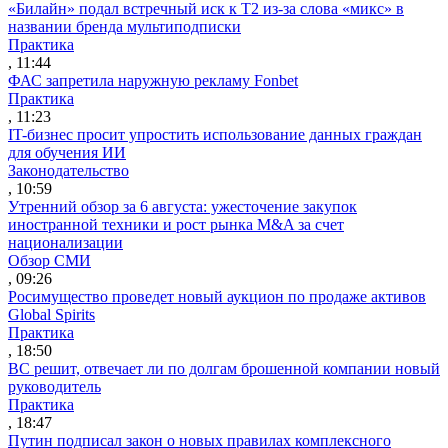
«Билайн» подал встречный иск к Т2 из-за слова «микс» в
названии бренда мультиподписки
Практика
, 11:44
ФАС запретила наружную рекламу Fonbet
Практика
, 11:23
IT-бизнес просит упростить использование данных граждан
для обучения ИИ
Законодательство
, 10:59
Утренний обзор за 6 августа: ужесточение закупок
иностранной техники и рост рынка M&A за счет
национализации
Обзор СМИ
, 09:26
Росимущество проведет новый аукцион по продаже активов
Global Spirits
Практика
, 18:50
ВС решит, отвечает ли по долгам брошенной компании новый
руководитель
Практика
, 18:47
Путин подписал закон о новых правилах комплексного