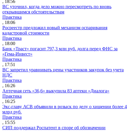
, 18:56
ВС уточнил, когда дело можно пересмотреть по вновь
открывшимся обстоятельствам
Практика
, 18:06
Росреестр предложил новый механизм оспаривания
кадастровой стоимости
Практика
, 18:00
Банк «Траст» погасит 797,3 млн руб. долга перед ФНС за
«Гема-Инвест»
Практика
, 17:51
ВС запретил уравнивать цены участников закупок без учета
НДС
Практика
, 16:26
Аптечная сеть «36,6» выкупила 83 аптеки «Диалога»
Практика
, 16:25
Экс-главу АСВ объявили в розыск по делу о хищении более 4
млрд руб.
Практика
, 15:55
СИП поддержал Роспатент в споре об обозначении