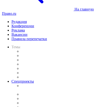
На главную
Право.ru
Редакция
Конференции
Реклама
Вакансии
Правила перепечатки
Темы
Практика
Законодательство
Процесс
Исследования
Рынок юридических услуг
Юридическое сообщество
Важнейшие правовые темы в прессе
Спецпроекты
Подкаст «В здравом уме
и твёрдой памяти»
Legal Design
Банкротная панорама
Советы для литигаторов