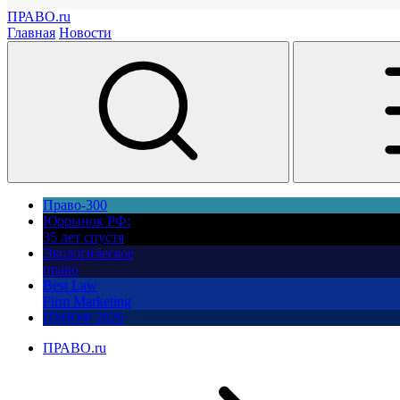
ПРАВО.ru
Главная
Новости
Право-300
Юррынок РФ:
35 лет спустя
Экологическое
право
Best Law
Firm Marketing
ПМЮФ 2026
ПРАВО.ru