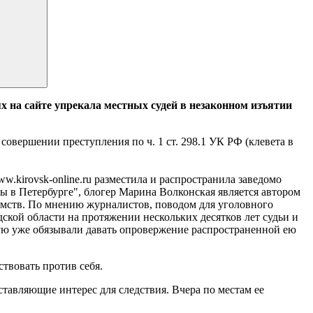
х на сайте упрекала местных судей в незаконном изъятии
совершении преступления по ч. 1 ст. 298.1 УК РФ (клевета в
ww.kirovsk-online.ru разместила и распространила заведомо
 в Петербурге", блогер Марина Волконская является автором
омств. По мнению журналистов, поводом для уголовного
дской области на протяжении нескольких десятков лет судьи и
ую уже обязывали давать опровержение распространенной ею
ствовать против себя.
ставляющие интерес для следствия. Вчера по местам ее