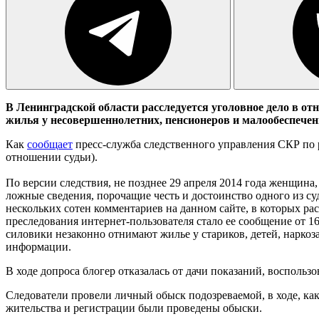
В Ленинградской области расследуется уголовное дело в о
жилья у несовершеннолетних, пенсионеров и малообеспече
Как
сообщает
пресс-служба следственного управления СКР по ре
отношении судьи).
По версии следствия, не позднее 29 апреля 2014 года женщина, 
ложные сведения, порочащие честь и достоинство одного из с
нескольких сотен комментариев на данном сайте, в которых р
преследования интернет-пользователя стало ее сообщение от 1
силовики незаконно отнимают жилье у стариков, детей, нарк
информации.
В ходе допроса блогер отказалась от дачи показаний, восполь
Следователи провели личный обыск подозреваемой, в ходе, как
жительства и регистрации были проведены обыски.