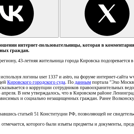
тношении интернет-пользовательницы, которая в комментария
нных граждан.
гиону, 43-летняя жительница города Кировска подозревается в 
используя логины user 1337 и astro, на форуме интернет-сайта w
удей
Кировского городского суда
. По
данным
портала "Эхо Москвы
ассказывается о коррупции сотрудников правоохранительных вед
6 апреля. В нем утверждалось, что в Кировском районе Ленингра
озависимых и социально незащищенных граждан. Ранее Волконск
зовавшись статьей 51 Конституции РФ, позволяющей не свидетель
 отмечается, которого были изъяты предметы и документы, пред