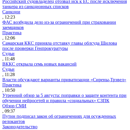
Российский судовладелец отозвал иск к ЕС после исключения
танкера из санкционных списков
Санкции
, 12:23
ФАС возбудила дело из-за ограничений при страховании
заемщиков
Практика
, 12:06
Самарская ККС приняла отставку главы облсуда Шилова
после проверки Генпрокуратуры
Судьи
, 11:48
ВККС открыла семь новых вакансий
Судьи
, 11:28
Власти обсуждают варианты приватизации «Сирены-Трэвел»
Практика
, 10:50
Утренний обзор за 5 августа: поправки о защите контента при
обучении нейросетей и правила «социальных» СЗПК
Обзор СМИ
, 09:37
Путин подписал закон об ограничениях для осужденных
релокантов
Законодательство