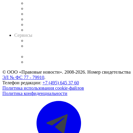
Решения арбитражных судов
Календарь рассмотрения арбитражных дел
Досье судей
Информация о судах
RSS лента новостей
Вакансии для юристов
Сервисы
Справочно-правовая система
Casebook: мониторинг дел
и компаний
Caselook: поиск и анализ практики
CASE.ONE: управление юридической службой
© ООО «Правовые новости». 2008-2026.
Номер свидетельства
ЭЛ № ФС 77 - 79910
.
Телефон редакции:
+7 (495) 645 37 60
Политика использования cookie-файлов
Политика конфиденциальности