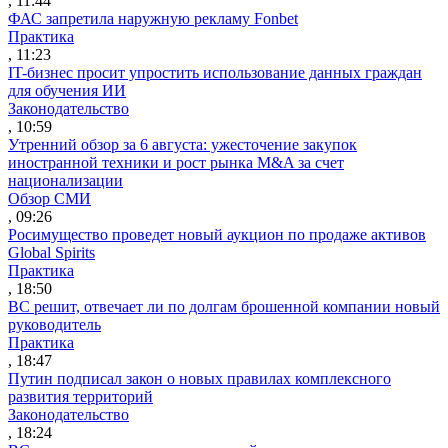
, 11:44
ФАС запретила наружную рекламу Fonbet
Практика
, 11:23
IT-бизнес просит упростить использование данных граждан
для обучения ИИ
Законодательство
, 10:59
Утренний обзор за 6 августа: ужесточение закупок
иностранной техники и рост рынка M&A за счет
национализации
Обзор СМИ
, 09:26
Росимущество проведет новый аукцион по продаже активов
Global Spirits
Практика
, 18:50
ВС решит, отвечает ли по долгам брошенной компании новый
руководитель
Практика
, 18:47
Путин подписал закон о новых правилах комплексного
развития территорий
Законодательство
, 18:24