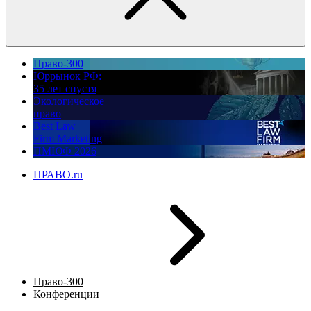
Право-300
Юррынок РФ:
35 лет спустя
Экологическое
право
Best Law
Firm Marketing
ПМЮФ 2026
ПРАВО.ru
Право-300
Конференции