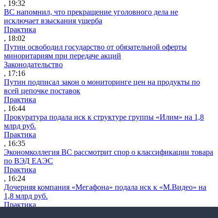
, 19:32
ВС напомнил, что прекращение уголовного дела не
исключает взыскания ущерба
Практика
, 18:02
Путин освободил государство от обязательной оферты
миноритариям при передаче акций
Законодательство
, 17:16
Путин подписал закон о мониторинге цен на продукты по
всей цепочке поставок
Практика
, 16:44
Прокуратура подала иск к структуре группы «Илим» на 1,8
млрд руб.
Практика
, 16:35
Экономколлегия ВС рассмотрит спор о классификации товара
по ВЭД ЕАЭС
Практика
, 16:24
Дочерняя компания «Мегафона» подала иск к «М.Видео» на
1,8 млрд руб.
Практика
, 15:50