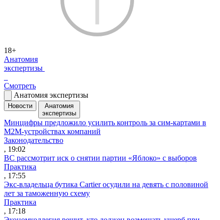
18+
Анатомия
экспертизы
Смотреть
Анатомия экспертизы
Новости
Анатомия
экспертизы
Минцифры предложило усилить контроль за сим-картами в
M2M-устройствах компаний
Законодательство
, 19:02
ВС рассмотрит иск о снятии партии «Яблоко» с выборов
Практика
, 17:55
Экс-владельца бутика Cartier осудили на девять с половиной
лет за таможенную схему
Практика
, 17:18
Экономколлегия решит, кто должен возмещать ущерб при