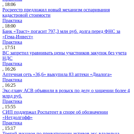
, 18:06
Росреестр предложил новый механизм оспаривания
кадастровой стоимости
Практика
, 18:00
Банк «Траст» погасит 797,3 млн руб. долга перед ФНС за
«Гема-Инвест»
Практика
, 17:51
ВС запретил уравнивать цены участников закупок без учета
НДС
Практика
, 16:26
Аптечная сеть «36,6» выкупила 83 аптеки «Диалога»
Практика
, 16:25
Экс-главу АСВ объявили в розыск по делу о хищении более 4
млрд руб.
Практика
, 15:55
СИП поддержал Роспатент в споре об обозначении
«Нетдолгофф»
Практика
, 15:17
Третий аукцион по приватизации активов экс-владельца