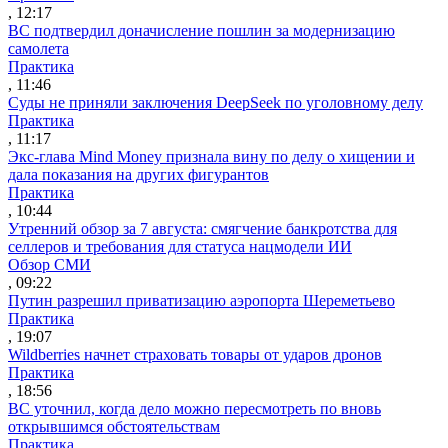
, 12:17
ВС подтвердил доначисление пошлин за модернизацию
самолета
Практика
, 11:46
Суды не приняли заключения DeepSeek по уголовному делу
Практика
, 11:17
Экс-глава Mind Money признала вину по делу о хищении и
дала показания на других фигурантов
Практика
, 10:44
Утренний обзор за 7 августа: смягчение банкротства для
селлеров и требования для статуса нацмодели ИИ
Обзор СМИ
, 09:22
Путин разрешил приватизацию аэропорта Шереметьево
Практика
, 19:07
Wildberries начнет страховать товары от ударов дронов
Практика
, 18:56
ВС уточнил, когда дело можно пересмотреть по вновь
открывшимся обстоятельствам
Практика