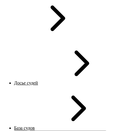
Досье судей
База судов