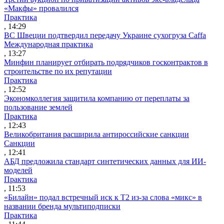
«Макфы» провалился
Практика
, 14:29
ВС Швеции подтвердил передачу Украине сухогруза Caffa
Международная практика
, 13:27
Минфин планирует отбирать подрядчиков госконтрактов в
строительстве по их репутации
Практика
, 12:52
Экономколлегия защитила компанию от переплаты за
пользование землей
Практика
, 12:43
Великобритания расширила антироссийские санкции
Санкции
, 12:41
АБД предложила стандарт синтетических данных для ИИ-
моделей
Практика
, 11:53
«Билайн» подал встречный иск к Т2 из-за слова «микс» в
названии бренда мультиподписки
Практика