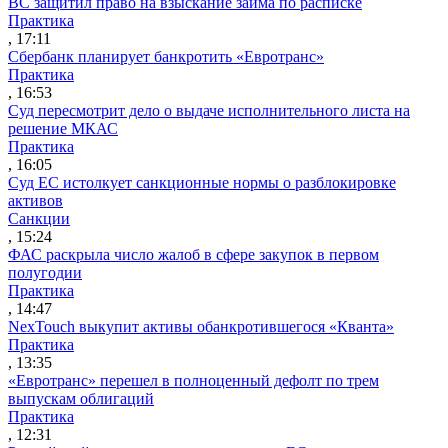
ВС защитил право на взыскание займа по расписке
Практика
, 17:11
Сбербанк планирует банкротить «Евротранс»
Практика
, 16:53
Суд пересмотрит дело о выдаче исполнительного листа на
решение МКАС
Практика
, 16:05
Суд ЕС истолкует санкционные нормы о разблокировке
активов
Санкции
, 15:24
ФАС раскрыла число жалоб в сфере закупок в первом
полугодии
Практика
, 14:47
NexTouch выкупит активы обанкротившегося «Кванта»
Практика
, 13:35
«Евротранс» перешел в полноценный дефолт по трем
выпускам облигаций
Практика
, 12:31