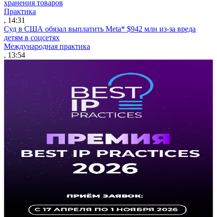
хранения товаров
Практика
, 14:31
Суд в США обязал выплатить Meta* $942 млн из-за вреда
детям в соцсетях
Международная практика
, 13:54