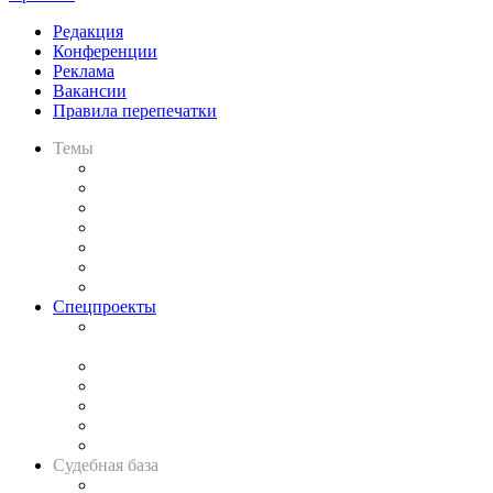
Редакция
Конференции
Реклама
Вакансии
Правила перепечатки
Темы
Практика
Законодательство
Процесс
Исследования
Рынок юридических услуг
Юридическое сообщество
Важнейшие правовые темы в прессе
Спецпроекты
Подкаст «В здравом уме
и твёрдой памяти»
Legal Design
Банкротная панорама
Советы для литигаторов
Сговоры на торгах
Авто
Судебная база
Картотека арбитражных дел