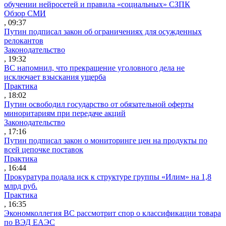
обучении нейросетей и правила «социальных» СЗПК
Обзор СМИ
, 09:37
Путин подписал закон об ограничениях для осужденных
релокантов
Законодательство
, 19:32
ВС напомнил, что прекращение уголовного дела не
исключает взыскания ущерба
Практика
, 18:02
Путин освободил государство от обязательной оферты
миноритариям при передаче акций
Законодательство
, 17:16
Путин подписал закон о мониторинге цен на продукты по
всей цепочке поставок
Практика
, 16:44
Прокуратура подала иск к структуре группы «Илим» на 1,8
млрд руб.
Практика
, 16:35
Экономколлегия ВС рассмотрит спор о классификации товара
по ВЭД ЕАЭС