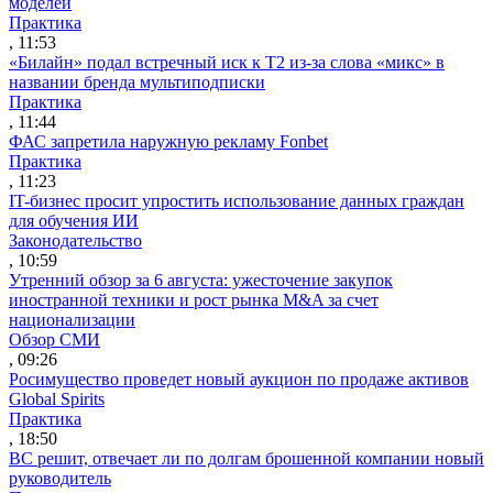
моделей
Практика
, 11:53
«Билайн» подал встречный иск к Т2 из-за слова «микс» в
названии бренда мультиподписки
Практика
, 11:44
ФАС запретила наружную рекламу Fonbet
Практика
, 11:23
IT-бизнес просит упростить использование данных граждан
для обучения ИИ
Законодательство
, 10:59
Утренний обзор за 6 августа: ужесточение закупок
иностранной техники и рост рынка M&A за счет
национализации
Обзор СМИ
, 09:26
Росимущество проведет новый аукцион по продаже активов
Global Spirits
Практика
, 18:50
ВС решит, отвечает ли по долгам брошенной компании новый
руководитель