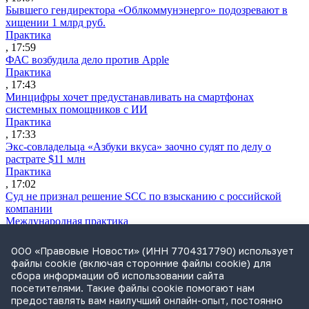
Бывшего гендиректора «Облкоммунэнерго» подозревают в
хищении 1 млрд руб.
Практика
, 17:59
ФАС возбудила дело против Apple
Практика
, 17:43
Минцифры хочет предустанавливать на смартфонах
системных помощников с ИИ
Практика
, 17:33
Экс-совладельца «Азбуки вкуса» заочно судят по делу о
растрате $11 млн
Практика
, 17:02
Суд не признал решение SCC по взысканию с российской
компании
Международная практика
, 17:01
Дроны могут начать применять для фиксации нарушений
ООО «Правовые Новости» (ИНН 7704317790) использует
ПДД
файлы cookie (включая сторонние файлы cookie) для
Практика
сбора информации об использовании сайта
, 15:41
посетителями. Такие файлы cookie помогают нам
Бывшего сенатора Сабадаша приговорили к 12 годам по делу
предоставлять вам наилучший онлайн-опыт, постоянно
о хищении