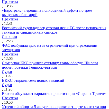
Практика
, 13:35
«Евротранс» перешел в полноценный дефолт по трем
выпускам облигаций
Практика
, 12:31
Российский судовладелец отозвал иск к ЕС после исключения
танкера из санкционных списков
Санкции
, 12:23
ФАС возбудила дело из-за ограничений при страховании
заемщиков
Практика
, 12:06
Самарская ККС приняла отставку главы облсуда Шилова
после проверки Генпрокуратуры
Судьи
, 11:48
ВККС открыла семь новых вакансий
Судьи
, 11:28
Власти обсуждают варианты приватизации «Сирены-Трэвел»
Практика
, 10:50
Утренний обзор за 5 августа: поправки о защите контента при