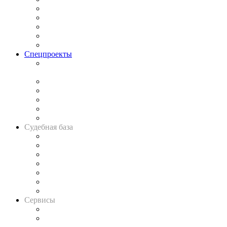
Процесс
Исследования
Рынок юридических услуг
Юридическое сообщество
Важнейшие правовые темы в прессе
Спецпроекты
Подкаст «В здравом уме
и твёрдой памяти»
Legal Design
Банкротная панорама
Советы для литигаторов
Сговоры на торгах
Авто
Судебная база
Картотека арбитражных дел
Решения арбитражных судов
Календарь рассмотрения арбитражных дел
Досье судей
Информация о судах
RSS лента новостей
Вакансии для юристов
Сервисы
Справочно-правовая система
Casebook: мониторинг дел