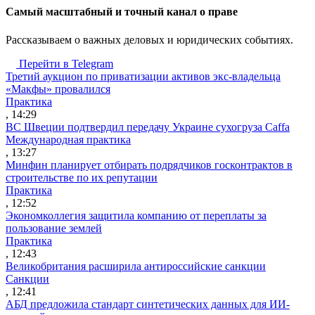
Cамый масштабный и точный канал о праве
Рассказываем о важных деловых и юридических событиях.
Перейти в Telegram
Третий аукцион по приватизации активов экс-владельца
«Макфы» провалился
Практика
, 14:29
ВС Швеции подтвердил передачу Украине сухогруза Caffa
Международная практика
, 13:27
Минфин планирует отбирать подрядчиков госконтрактов в
строительстве по их репутации
Практика
, 12:52
Экономколлегия защитила компанию от переплаты за
пользование землей
Практика
, 12:43
Великобритания расширила антироссийские санкции
Санкции
, 12:41
АБД предложила стандарт синтетических данных для ИИ-