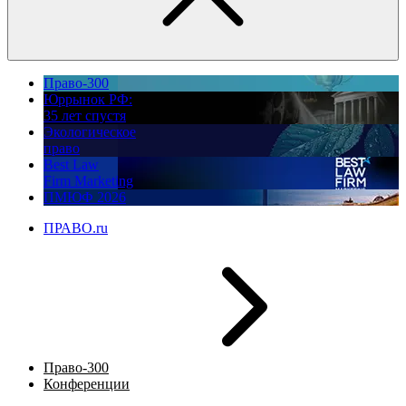
Право-300
Юррынок РФ:
35 лет спустя
Экологическое
право
Best Law
Firm Marketing
ПМЮФ 2026
ПРАВО.ru
Право-300
Конференции