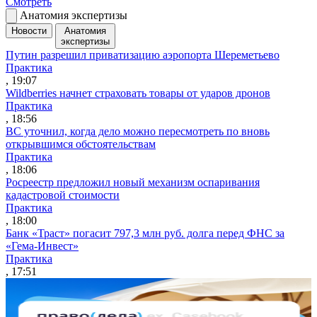
Смотреть
Анатомия экспертизы
Новости
Анатомия
экспертизы
Путин разрешил приватизацию аэропорта Шереметьево
Практика
, 19:07
Wildberries начнет страховать товары от ударов дронов
Практика
, 18:56
ВС уточнил, когда дело можно пересмотреть по вновь
открывшимся обстоятельствам
Практика
, 18:06
Росреестр предложил новый механизм оспаривания
кадастровой стоимости
Практика
, 18:00
Банк «Траст» погасит 797,3 млн руб. долга перед ФНС за
«Гема-Инвест»
Практика
, 17:51