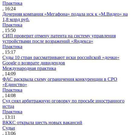
Практика
, 16:24
Дочерняя компания «Мегафона» подала иск к «М.Видео» на
1,8 млрд руб.
Практика
, 15:50
СИП проверит отмену патента на систему управления
устройствами после возражений «Яндекса»
Практика
, 15:17
Суды 10 стран рассматривают иски российской «дочки»
Google о возврате дивидендов
Международная практика
, 14:09
ФАС раскрыла схему ограничения конкуренции в СРО
«Единство»
Практика
, 14:08
Суд снял арбитражную оговорку по просьбе иностранного
истца
Практика
, 13:11
ВККС открыла шесть новых вакансий
Судьи
, 13:06