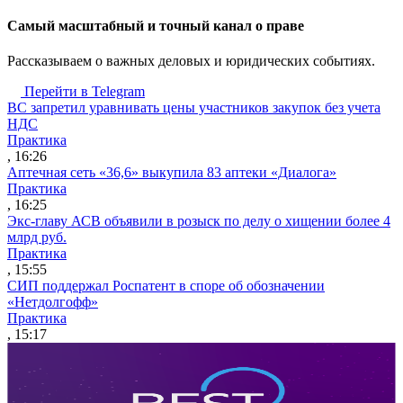
Cамый масштабный и точный канал о праве
Рассказываем о важных деловых и юридических событиях.
Перейти в Telegram
ВС запретил уравнивать цены участников закупок без учета
НДС
Практика
, 16:26
Аптечная сеть «36,6» выкупила 83 аптеки «Диалога»
Практика
, 16:25
Экс-главу АСВ объявили в розыск по делу о хищении более 4
млрд руб.
Практика
, 15:55
СИП поддержал Роспатент в споре об обозначении
«Нетдолгофф»
Практика
, 15:17