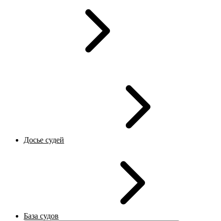
Досье судей
База судов