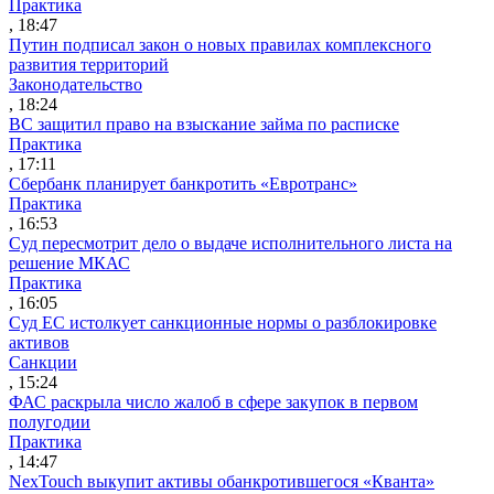
Практика
, 18:47
Путин подписал закон о новых правилах комплексного
развития территорий
Законодательство
, 18:24
ВС защитил право на взыскание займа по расписке
Практика
, 17:11
Сбербанк планирует банкротить «Евротранс»
Практика
, 16:53
Суд пересмотрит дело о выдаче исполнительного листа на
решение МКАС
Практика
, 16:05
Суд ЕС истолкует санкционные нормы о разблокировке
активов
Санкции
, 15:24
ФАС раскрыла число жалоб в сфере закупок в первом
полугодии
Практика
, 14:47
NexTouch выкупит активы обанкротившегося «Кванта»