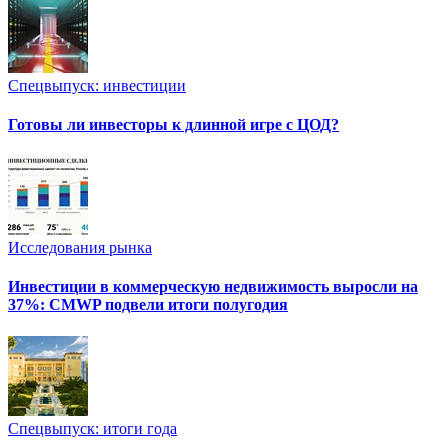
Спецвыпуск: инвестиции
Готовы ли инвесторы к длинной игре с ЦОД?
Исследования рынка
Инвестиции в коммерческую недвижимость выросли на
37%: CMWP подвели итоги полугодия
Спецвыпуск: итоги года