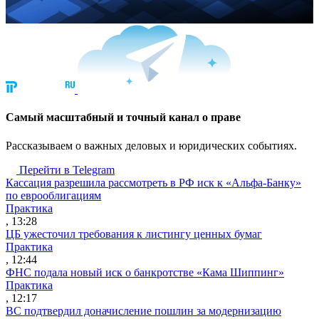
Cамый масштабный и точный канал о праве
Рассказываем о важных деловых и юридических событиях.
Перейти в Telegram
Кассация разрешила рассмотреть в РФ иск к «Альфа-Банку»
по еврооблигациям
Практика
, 13:28
ЦБ ужесточил требования к листингу ценных бумаг
Практика
, 12:44
ФНС подала новый иск о банкротстве «Кама Шиппинг»
Практика
, 12:17
ВС подтвердил доначисление пошлин за модернизацию