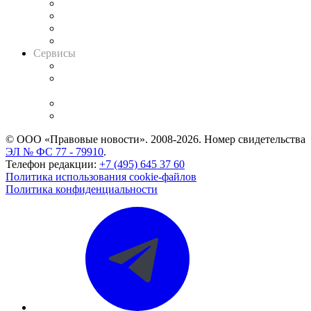
Досье судей
Информация о судах
RSS лента новостей
Вакансии для юристов
Сервисы
Справочно-правовая система
Casebook: мониторинг дел
и компаний
Caselook: поиск и анализ практики
CASE.ONE: управление юридической службой
© ООО «Правовые новости». 2008-2026.
Номер свидетельства
ЭЛ № ФС 77 - 79910
.
Телефон редакции:
+7 (495) 645 37 60
Политика использования cookie-файлов
Политика конфиденциальности