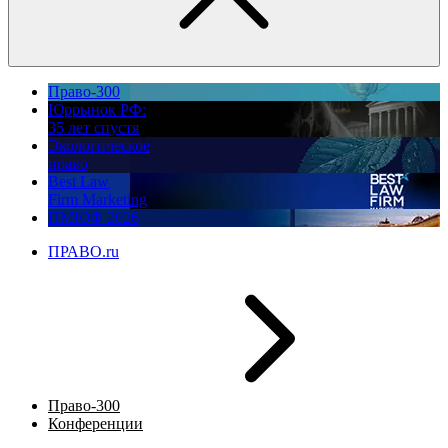
Право-300
Юррынок РФ:
35 лет спустя
Экологическое
право
Best Law
Firm Marketing
ПМЮФ 2026
ПРАВО.ru
Право-300
Конференции