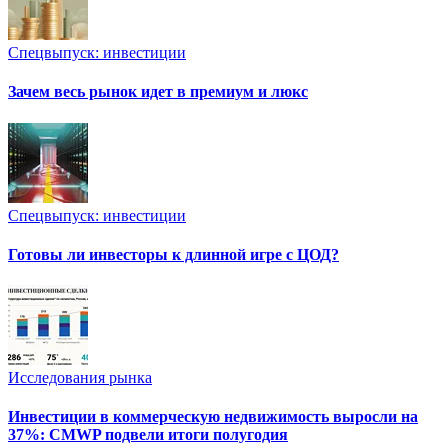
Спецвыпуск: инвестиции
Зачем весь рынок идет в премиум и люкс
Спецвыпуск: инвестиции
Готовы ли инвесторы к длинной игре с ЦОД?
Исследования рынка
Инвестиции в коммерческую недвижимость выросли на
37%: CMWP подвели итоги полугодия