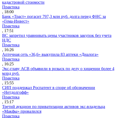
кадастровой стоимости
Практика
, 18:00
Банк «Траст» погасит 797,3 млн руб. долга перед ФНС за
«Гема-Инвест»
Практика
, 17:51
ВС запретил уравнивать цены участников закупок без учета
НДС
Практика
, 16:26
Аптечная сеть «36,6» выкупила 83 аптеки «Диалога»
Практика
, 16:25
Экс-главу АСВ объявили в розыск по делу о хищении более 4
млрд руб.
Практика
, 15:55
СИП поддержал Роспатент в споре об обозначении
«Нетдолгофф»
Практика
, 15:17
Третий аукцион по приватизации активов экс-владельца
«Макфы» провалился
Практика