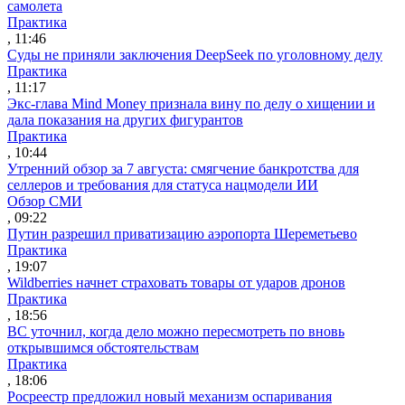
самолета
Практика
, 11:46
Суды не приняли заключения DeepSeek по уголовному делу
Практика
, 11:17
Экс-глава Mind Money признала вину по делу о хищении и
дала показания на других фигурантов
Практика
, 10:44
Утренний обзор за 7 августа: смягчение банкротства для
селлеров и требования для статуса нацмодели ИИ
Обзор СМИ
, 09:22
Путин разрешил приватизацию аэропорта Шереметьево
Практика
, 19:07
Wildberries начнет страховать товары от ударов дронов
Практика
, 18:56
ВС уточнил, когда дело можно пересмотреть по вновь
открывшимся обстоятельствам
Практика
, 18:06
Росреестр предложил новый механизм оспаривания