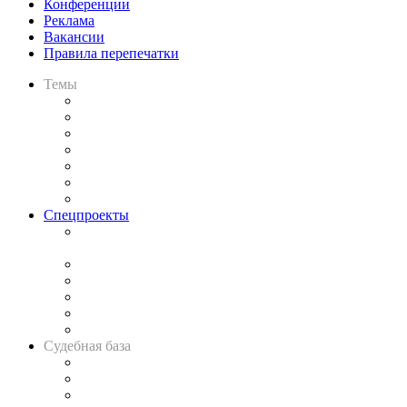
Конференции
Реклама
Вакансии
Правила перепечатки
Темы
Практика
Законодательство
Процесс
Исследования
Рынок юридических услуг
Юридическое сообщество
Важнейшие правовые темы в прессе
Спецпроекты
Подкаст «В здравом уме
и твёрдой памяти»
Legal Design
Банкротная панорама
Советы для литигаторов
Сговоры на торгах
Авто
Судебная база
Картотека арбитражных дел
Решения арбитражных судов
Календарь рассмотрения арбитражных дел