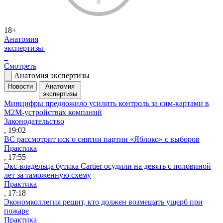
18+
Анатомия
экспертизы
Смотреть
Анатомия экспертизы
Новости
Анатомия
экспертизы
Минцифры предложило усилить контроль за сим-картами в
M2M-устройствах компаний
Законодательство
, 19:02
ВС рассмотрит иск о снятии партии «Яблоко» с выборов
Практика
, 17:55
Экс-владельца бутика Cartier осудили на девять с половиной
лет за таможенную схему
Практика
, 17:18
Экономколлегия решит, кто должен возмещать ущерб при
пожаре
Практика