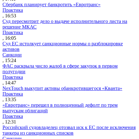
Сбербанк планирует банкротить «Евротранс»
Практика
, 16:53
Суд пересмотрит дело о выдаче исполнительного листа на
решение МКАС
Практика
, 16:05
Суд ЕС истолкует санкционные нормы о разблокировке
активов
Санкции
, 15:24
ФАС раскрыла число жалоб в сфере закупок в первом
полугодии
Практика
, 14:47
NexTouch выкупит активы обанкротившегося «Кванта»
Практика
, 13:35
«Евротранс» перешел в полноценный дефолт по трем
выпускам облигаций
Практика
, 12:31
Российский судовладелец отозвал иск к ЕС после исключения
танкера из санкционных списков
Санкции