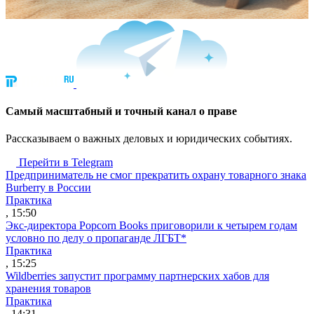
Cамый масштабный и точный канал о праве
Рассказываем о важных деловых и юридических событиях.
Перейти в Telegram
Предприниматель не смог прекратить охрану товарного знака
Burberry в России
Практика
, 15:50
Экс-директора Popcorn Books приговорили к четырем годам
условно по делу о пропаганде ЛГБТ*
Практика
, 15:25
Wildberries запустит программу партнерских хабов для
хранения товаров
Практика
, 14:31