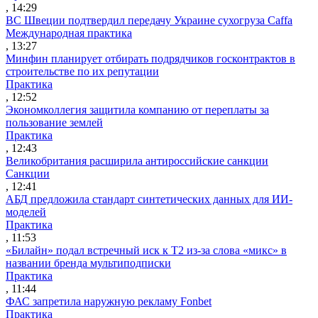
, 14:29
ВС Швеции подтвердил передачу Украине сухогруза Caffa
Международная практика
, 13:27
Минфин планирует отбирать подрядчиков госконтрактов в
строительстве по их репутации
Практика
, 12:52
Экономколлегия защитила компанию от переплаты за
пользование землей
Практика
, 12:43
Великобритания расширила антироссийские санкции
Санкции
, 12:41
АБД предложила стандарт синтетических данных для ИИ-
моделей
Практика
, 11:53
«Билайн» подал встречный иск к Т2 из-за слова «микс» в
названии бренда мультиподписки
Практика
, 11:44
ФАС запретила наружную рекламу Fonbet
Практика