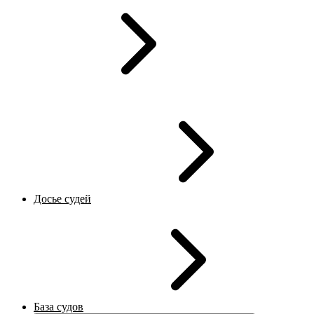
Досье судей
База судов