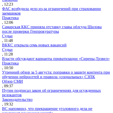
, 12:23
ФАС возбудила дело из-за ограничений при страховании
заемщиков
Практика
, 12:06
Самарская ККС приняла отставку главы облсуда Шилова
после проверки Генпрокуратуры
Судьи
, 11:48
ВККС открыла семь новых вакансий
Судьи
, 11:28
Власти обсуждают варианты приватизации «Сирены-Трэвел»
Практика
, 10:50
Утренний обзор за 5 августа: поправки о защите контента при
обучении нейросетей и правила «социальных» СЗПК
Обзор СМИ
, 09:37
Путин подписал закон об ограничениях для осужденных
релокантов
Законодательство
, 19:32
ВС напомнил, что прекращение уголовного дела не