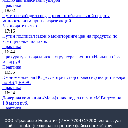
исключает взыскания ущерба
Практика
, 18:02
Путин освободил государство от обязательной оферты
миноритариям при передаче акций
Законодательство
, 17:16
Путин подписал закон о мониторинге цен на продукты по
всей цепочке поставок
Практика
, 16:44
Прокуратура подала иск к структуре группы «Илим» на 1,8
млрд руб.
Практика
, 16:35
Экономколлегия ВС рассмотрит спор о классификации товара
по ВЭД ЕАЭС
Практика
, 16:24
Дочерняя компания «Мегафона» подала иск к «М.Видео» на
1,8 млрд руб.
Практика
, 15:50
СИП проверит отмену патента на систему управления
ООО «Правовые Новости» (ИНН 7704317790) использует
устройствами после возражений «Яндекса»
файлы cookie (включая сторонние файлы cookie) для