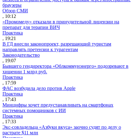
браузеры
Обзор СМИ
, 10:12
«Промомеду» отказали в принудительной лицензии на
препарат для терапии ВИЧ
Практика
, 19:21
В ГД внесли законопроект, разрешающий туристам
направлять претензии к турагентам
Законодательство
, 19:07
Бывшего гендиректора «Облкоммунэнерго» подозревают в
хищении 1 млрд руб.
Практика
, 17:59
ФАС возбудила дело против Apple
Практика
, 17:43
Минцифры хочет предустанавливать на смартфонах
системных помощников с ИИ
Практика
, 17:33
Экс-совладельца «Азбуки вкуса» заочно судят по делу о
растрате $11 млн