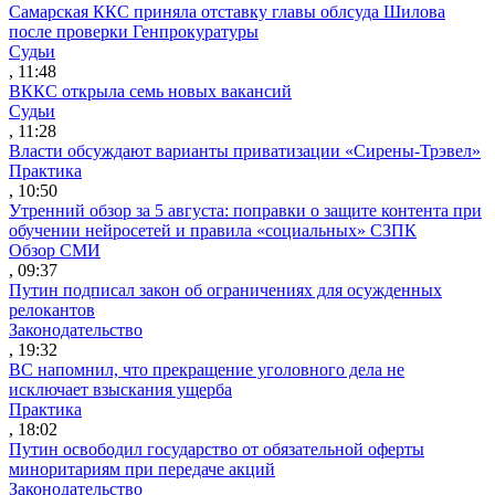
Самарская ККС приняла отставку главы облсуда Шилова
после проверки Генпрокуратуры
Судьи
, 11:48
ВККС открыла семь новых вакансий
Судьи
, 11:28
Власти обсуждают варианты приватизации «Сирены-Трэвел»
Практика
, 10:50
Утренний обзор за 5 августа: поправки о защите контента при
обучении нейросетей и правила «социальных» СЗПК
Обзор СМИ
, 09:37
Путин подписал закон об ограничениях для осужденных
релокантов
Законодательство
, 19:32
ВС напомнил, что прекращение уголовного дела не
исключает взыскания ущерба
Практика
, 18:02
Путин освободил государство от обязательной оферты
миноритариям при передаче акций
Законодательство