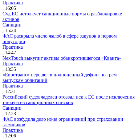
Практика
, 16:05
Суд ЕС истолкует санкционные нормы о разблокировке
активов
Санкции
, 15:24
ФАС раскрыла число жалоб в сфере закупок в первом
полугодии
Практика
, 14:47
NexTouch выкупит активы обанкротившегося «Кванта»
Практика
, 13:35
«Евротранс» перешел в полноценный дефолт по трем
выпускам облигаций
Практика
, 12:31
Российский судовладелец отозвал иск к ЕС после исключения
танкера из санкционных списков
Санкции
, 12:23
ФАС возбудила дело из-за ограничений при страховании
заемщиков
Практика
, 12:06