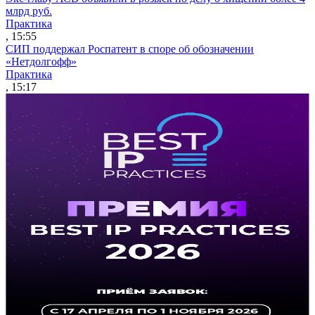
млрд руб.
Практика
, 15:55
СИП поддержал Роспатент в споре об обозначении
«Нетдолгофф»
Практика
, 15:17