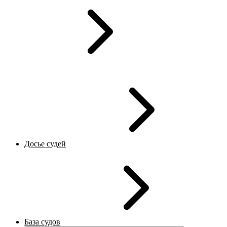
Досье судей
База судов