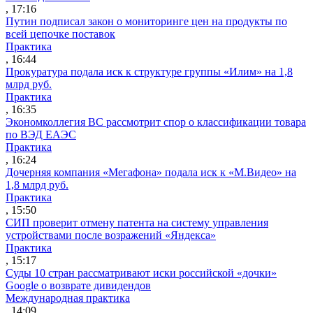
, 17:16
Путин подписал закон о мониторинге цен на продукты по
всей цепочке поставок
Практика
, 16:44
Прокуратура подала иск к структуре группы «Илим» на 1,8
млрд руб.
Практика
, 16:35
Экономколлегия ВС рассмотрит спор о классификации товара
по ВЭД ЕАЭС
Практика
, 16:24
Дочерняя компания «Мегафона» подала иск к «М.Видео» на
1,8 млрд руб.
Практика
, 15:50
СИП проверит отмену патента на систему управления
устройствами после возражений «Яндекса»
Практика
, 15:17
Суды 10 стран рассматривают иски российской «дочки»
Google о возврате дивидендов
Международная практика
, 14:09