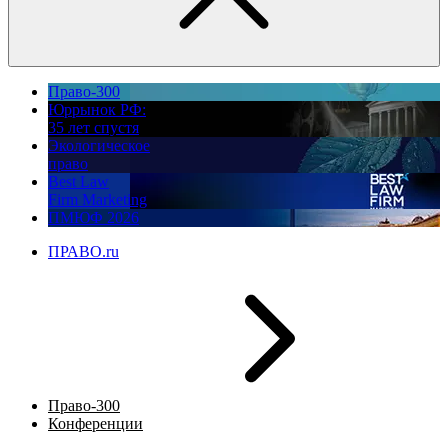
Право-300
Юррынок РФ:
35 лет спустя
Экологическое
право
Best Law
Firm Marketing
ПМЮФ 2026
ПРАВО.ru
Право-300
Конференции