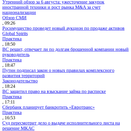
Утренний обзор за 6 августа: ужесточение закупок
иностранной техники и рост рынка M&A за счет
национализации
Обзор СМИ
, 09:26
Росимущество проведет новый аукцион по продаже активов
Global Spirits
Практика
, 18:50
ВС решит, отвечает ли по долгам брошенной компании новый
руководитель
Практика
, 18:47
Путин подписал закон о новых правилах комплексного
развития территорий
Законодательство
, 18:24
ВС защитил право на взыскание займа по расписке
Практика
, 17:11
Сбербанк планирует банкротить «Евротранс»
Практика
, 16:53
Суд пересмотрит дело о выдаче исполнительного листа на
решение МКАС