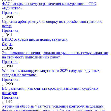
ФАС раскрыла схему ограничения конкуренции в СРО
«Единство»
Практика
, 14:08
Суд снял арбитражную оговорку по просьбе иностранного
истца
Практика
, 13:11
ВККС открыла шесть новых вакансий
Судьи
, 13:06
Экономколлегия решит, можно ли уменьшить сумму гарантии
на стоимость выполненных работ
Практика
, 13:04
Wildberries планирует запустить в 2027 году два крупных
склада в Казахстане
Практика
, 12:29
ВС разъяснил, как считать срок для взыскания судебных
расходов
Практика
, 11:12
Утренний обзор за 4 августа: усиление контроля за сделкам
бизнеса и ограничение доступа к банкам через иностранные