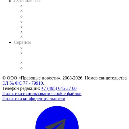
Судебная база
Картотека арбитражных дел
Решения арбитражных судов
Календарь рассмотрения арбитражных дел
Досье судей
Информация о судах
RSS лента новостей
Вакансии для юристов
Сервисы
Справочно-правовая система
Casebook: мониторинг дел
и компаний
Caselook: поиск и анализ практики
CASE.ONE: управление юридической службой
© ООО «Правовые новости». 2008-2026.
Номер свидетельства
ЭЛ № ФС 77 - 79910
.
Телефон редакции:
+7 (495) 645 37 60
Политика использования cookie-файлов
Политика конфиденциальности