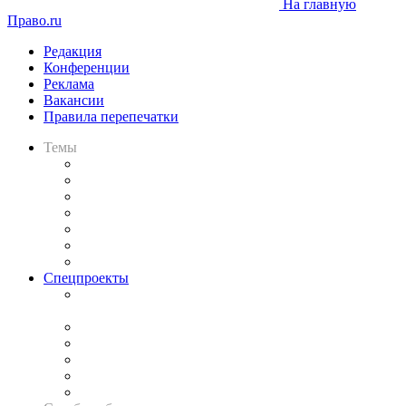
На главную
Право.ru
Редакция
Конференции
Реклама
Вакансии
Правила перепечатки
Темы
Практика
Законодательство
Процесс
Исследования
Рынок юридических услуг
Юридическое сообщество
Важнейшие правовые темы в прессе
Спецпроекты
Подкаст «В здравом уме
и твёрдой памяти»
Legal Design
Банкротная панорама
Советы для литигаторов
Сговоры на торгах
Авто