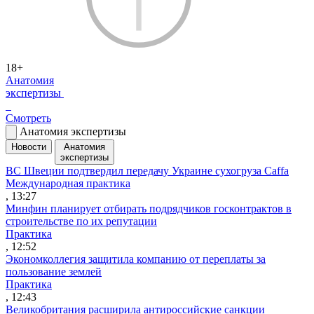
18+
Анатомия
экспертизы
Смотреть
Анатомия экспертизы
Новости
Анатомия
экспертизы
ВС Швеции подтвердил передачу Украине сухогруза Caffa
Международная практика
, 13:27
Минфин планирует отбирать подрядчиков госконтрактов в
строительстве по их репутации
Практика
, 12:52
Экономколлегия защитила компанию от переплаты за
пользование землей
Практика
, 12:43
Великобритания расширила антироссийские санкции