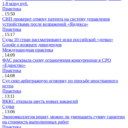
1,8 млрд руб.
Практика
, 15:50
СИП проверит отмену патента на систему управления
устройствами после возражений «Яндекса»
Практика
, 15:17
Суды 10 стран рассматривают иски российской «дочки»
Google о возврате дивидендов
Международная практика
, 14:09
ФАС раскрыла схему ограничения конкуренции в СРО
«Единство»
Практика
, 14:08
Суд снял арбитражную оговорку по просьбе иностранного
истца
Практика
, 13:11
ВККС открыла шесть новых вакансий
Судьи
, 13:06
Экономколлегия решит, можно ли уменьшить сумму гарантии
на стоимость выполненных работ
Практика