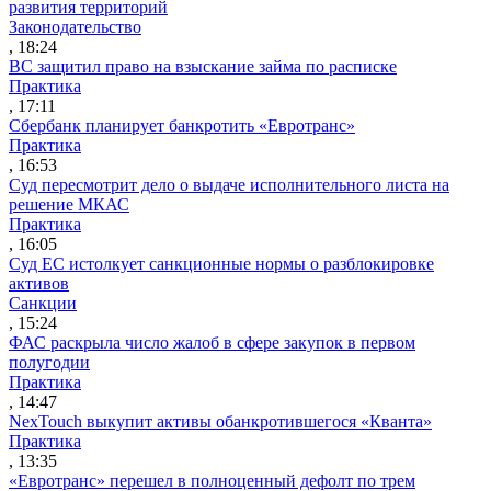
развития территорий
Законодательство
, 18:24
ВС защитил право на взыскание займа по расписке
Практика
, 17:11
Сбербанк планирует банкротить «Евротранс»
Практика
, 16:53
Суд пересмотрит дело о выдаче исполнительного листа на
решение МКАС
Практика
, 16:05
Суд ЕС истолкует санкционные нормы о разблокировке
активов
Санкции
, 15:24
ФАС раскрыла число жалоб в сфере закупок в первом
полугодии
Практика
, 14:47
NexTouch выкупит активы обанкротившегося «Кванта»
Практика
, 13:35
«Евротранс» перешел в полноценный дефолт по трем