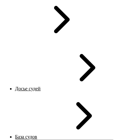
Досье судей
База судов