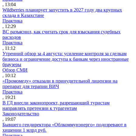
, 13:04
Wildberries планирует запустить в 2027 году два крупных
склада в Казахстане
Практика
, 12:29
ВС разъяснил, как считать срок для взыскания судебных
расходов
Практика
, 11:12
Утренний обзор за 4 августа: усиление контроля за сделкам
бизнеса и ограничение доступа к банкам через иностранные
браузеры
Обзор СМИ
, 10:12
«Промомеду» отказали в принудительной лицензии на
препарат для терапии ВИЧ
Практика
, 19:21
В ГД внесли законопроект, разрешающий туристам
направлять претензии к турагентам
Законодательство
, 19:07
Бывшего гендиректора «Облкоммунэнерго» подозревают в
хищении 1 млрд руб.
Практика