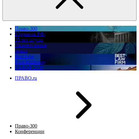
Право-300
Юррынок РФ:
35 лет спустя
Экологическое
право
Best Law
Firm Marketing
ПМЮФ 2026
ПРАВО.ru
Право-300
Конференции