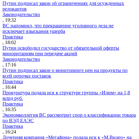
Путин подписал закон об ограничениях для осужденных
релокантов
Законодательство
, 19:32
ВС напомнил, что прекращение уголовного дела не
исключает взыскания ущерба
Практика
, 18:02
Путин освободил государство от обязательной оферты
миноритариям при передаче акций
Законодательство
, 17:16
Путин подписал закон о мониторинге цен на продукты по
всей цепочке поставок
Практика
, 16:44
Прокуратура подала иск к структуре группы «Илим» на 1,8
млрд руб.
Практика
, 16:35
Экономколлегия ВС рассмотрит спор о классификации товара
по ВЭД ЕАЭС
Практика
, 16:24
Дочерняя компания «Мегафона» подала иск к «М.Видео» на