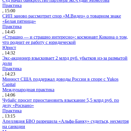
Суд начал банкротство партнера экс-судьи Момотова
Практика
, 15:00
СИП заново рассмотрит спор «М.Видео» о товарном знаке
«Белая пятница»
Практика
, 14:45
«Страшно — и страшно интересно»: космонавт Кикина о том,
что роднит ее работу с юридической
Юрист
, 14:32
Экс-акционер взыскивает 2 млрд руб. убытков из-за размытой
доли
Практика
, 14:23
Минюст США поддержал доводы России в споре с Yukos
Capital
Международная практика
, 14:06
Чубайс просит приостановить взыскание 5,5 млрд руб. по
делу «Роснано»
Практика
, 13:15
Апелляция БВО разрешила «Альфа-Банку» судиться, несмотря
на санкции