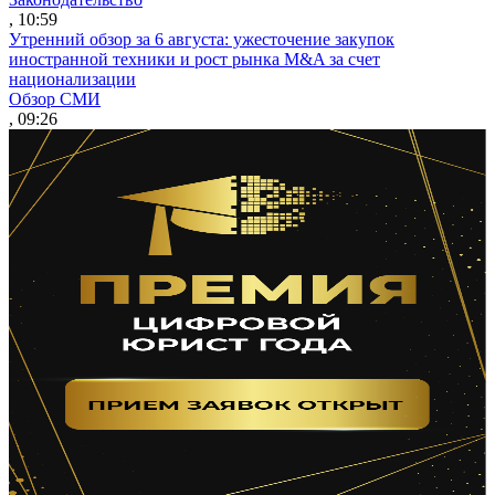
, 10:59
Утренний обзор за 6 августа: ужесточение закупок
иностранной техники и рост рынка M&A за счет
национализации
Обзор СМИ
, 09:26