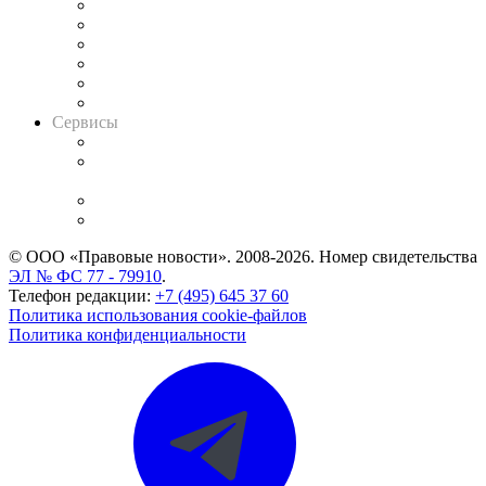
Решения арбитражных судов
Календарь рассмотрения арбитражных дел
Досье судей
Информация о судах
RSS лента новостей
Вакансии для юристов
Сервисы
Справочно-правовая система
Casebook: мониторинг дел
и компаний
Caselook: поиск и анализ практики
CASE.ONE: управление юридической службой
© ООО «Правовые новости». 2008-2026.
Номер свидетельства
ЭЛ № ФС 77 - 79910
.
Телефон редакции:
+7 (495) 645 37 60
Политика использования cookie-файлов
Политика конфиденциальности