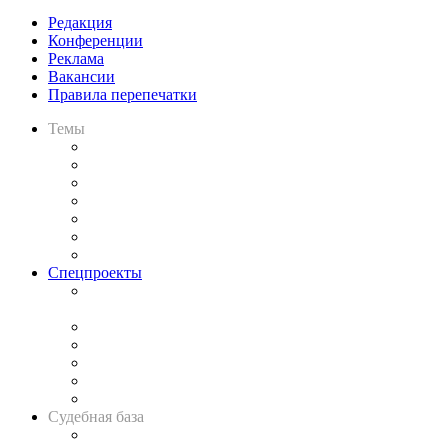
Редакция
Конференции
Реклама
Вакансии
Правила перепечатки
Темы
Практика
Законодательство
Процесс
Исследования
Рынок юридических услуг
Юридическое сообщество
Важнейшие правовые темы в прессе
Спецпроекты
Подкаст «В здравом уме
и твёрдой памяти»
Legal Design
Банкротная панорама
Советы для литигаторов
Сговоры на торгах
Авто
Судебная база
Картотека арбитражных дел