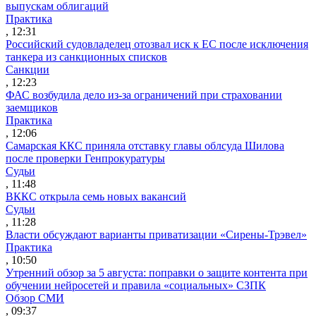
выпускам облигаций
Практика
, 12:31
Российский судовладелец отозвал иск к ЕС после исключения
танкера из санкционных списков
Санкции
, 12:23
ФАС возбудила дело из-за ограничений при страховании
заемщиков
Практика
, 12:06
Самарская ККС приняла отставку главы облсуда Шилова
после проверки Генпрокуратуры
Судьи
, 11:48
ВККС открыла семь новых вакансий
Судьи
, 11:28
Власти обсуждают варианты приватизации «Сирены-Трэвел»
Практика
, 10:50
Утренний обзор за 5 августа: поправки о защите контента при
обучении нейросетей и правила «социальных» СЗПК
Обзор СМИ
, 09:37