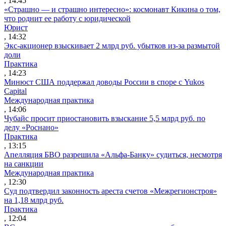
, 14:45
«Страшно — и страшно интересно»: космонавт Кикина о том,
что роднит ее работу с юридической
Юрист
, 14:32
Экс-акционер взыскивает 2 млрд руб. убытков из-за размытой
доли
Практика
, 14:23
Минюст США поддержал доводы России в споре с Yukos
Capital
Международная практика
, 14:06
Чубайс просит приостановить взыскание 5,5 млрд руб. по
делу «Роснано»
Практика
, 13:15
Апелляция БВО разрешила «Альфа-Банку» судиться, несмотря
на санкции
Международная практика
, 12:30
Суд подтвердил законность ареста счетов «Межрегионстроя»
на 1,18 млрд руб.
Практика
, 12:04