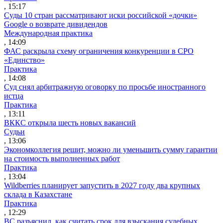
, 15:17
Суды 10 стран рассматривают иски российской «дочки»
Google о возврате дивидендов
Международная практика
, 14:09
ФАС раскрыла схему ограничения конкуренции в СРО
«Единство»
Практика
, 14:08
Суд снял арбитражную оговорку по просьбе иностранного
истца
Практика
, 13:11
ВККС открыла шесть новых вакансий
Судьи
, 13:06
Экономколлегия решит, можно ли уменьшить сумму гарантии
на стоимость выполненных работ
Практика
, 13:04
Wildberries планирует запустить в 2027 году два крупных
склада в Казахстане
Практика
, 12:29
ВС разъяснил, как считать срок для взыскания судебных