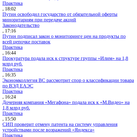
Практика
, 18:02
Путин освободил государство от обязательной оферты
миноритариям при передаче акций
Законодательство
, 17:16
Путин подписал закон о мониторинге цен на продукты по
всей цепочке поставок
Практика
, 16:44
Прокуратура подала иск к структуре группы «Илим» на 1,8
млрд руб.
Практика
, 16:35
Экономколлегия ВС рассмотрит спор о классификации товара
по ВЭД ЕАЭС
Практика
, 16:24
Дочерняя компания «Мегафона» подала иск к «М.Видео» на
1,8 млрд руб.
Практика
, 15:50
СИП проверит отмену патента на систему управления
устройствами после возражений «Яндекса»
Практика