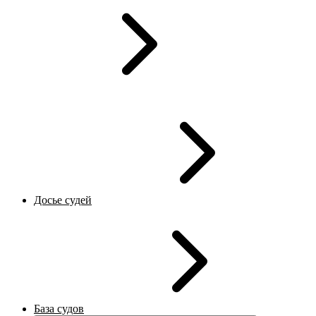
Досье судей
База судов