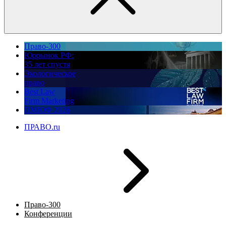
Право-300
Юррынок РФ:
35 лет спустя
Экологическое
право
Best Law
Firm Marketing
ПМЮФ 2026
ПРАВО.ru
Право-300
Конференции