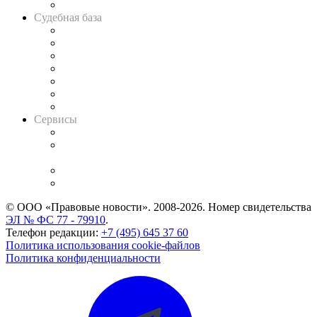
Авто
Судебная база
Картотека арбитражных дел
Решения арбитражных судов
Календарь рассмотрения арбитражных дел
Досье судей
Информация о судах
RSS лента новостей
Вакансии для юристов
Сервисы
Справочно-правовая система
Casebook: мониторинг дел
и компаний
Caselook: поиск и анализ практики
CASE.ONE: управление юридической службой
© ООО «Правовые новости». 2008-2026.
Номер свидетельства
ЭЛ № ФС 77 - 79910
.
Телефон редакции:
+7 (495) 645 37 60
Политика использования cookie-файлов
Политика конфиденциальности