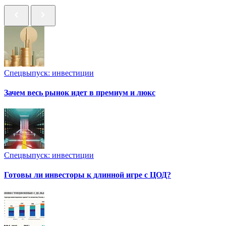
Спецвыпуск: инвестиции
Зачем весь рынок идет в премиум и люкс
Спецвыпуск: инвестиции
Готовы ли инвесторы к длинной игре с ЦОД?