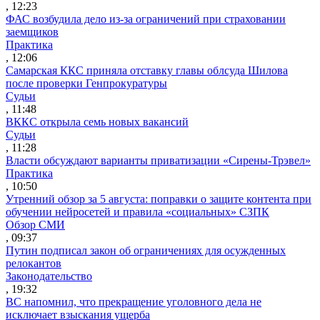
, 12:23
ФАС возбудила дело из-за ограничений при страховании
заемщиков
Практика
, 12:06
Самарская ККС приняла отставку главы облсуда Шилова
после проверки Генпрокуратуры
Судьи
, 11:48
ВККС открыла семь новых вакансий
Судьи
, 11:28
Власти обсуждают варианты приватизации «Сирены-Трэвел»
Практика
, 10:50
Утренний обзор за 5 августа: поправки о защите контента при
обучении нейросетей и правила «социальных» СЗПК
Обзор СМИ
, 09:37
Путин подписал закон об ограничениях для осужденных
релокантов
Законодательство
, 19:32
ВС напомнил, что прекращение уголовного дела не
исключает взыскания ущерба