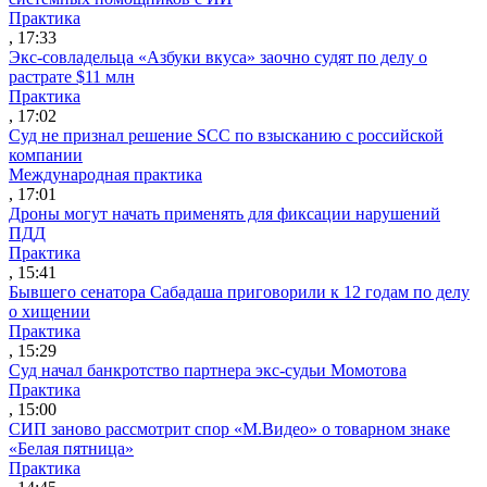
Практика
, 17:33
Экс-совладельца «Азбуки вкуса» заочно судят по делу о
растрате $11 млн
Практика
, 17:02
Суд не признал решение SCC по взысканию с российской
компании
Международная практика
, 17:01
Дроны могут начать применять для фиксации нарушений
ПДД
Практика
, 15:41
Бывшего сенатора Сабадаша приговорили к 12 годам по делу
о хищении
Практика
, 15:29
Суд начал банкротство партнера экс-судьи Момотова
Практика
, 15:00
СИП заново рассмотрит спор «М.Видео» о товарном знаке
«Белая пятница»
Практика