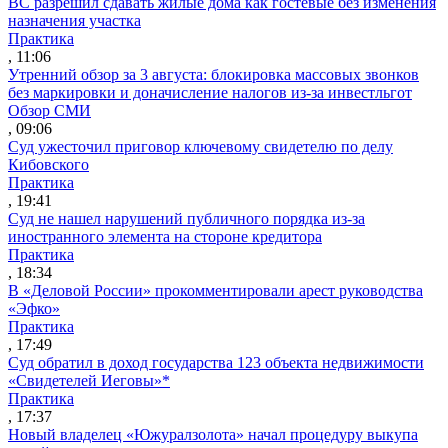
ВС разрешил сдавать жилые дома как гостевые без изменения
назначения участка
Практика
, 11:06
Утренний обзор за 3 августа: блокировка массовых звонков
без маркировки и доначисление налогов из-за инвестльгот
Обзор СМИ
, 09:06
Суд ужесточил приговор ключевому свидетелю по делу
Кибовского
Практика
, 19:41
Суд не нашел нарушений публичного порядка из-за
иностранного элемента на стороне кредитора
Практика
, 18:34
В «Деловой России» прокомментировали арест руководства
«Эфко»
Практика
, 17:49
Суд обратил в доход государства 123 объекта недвижимости
«Свидетелей Иеговы»*
Практика
, 17:37
Новый владелец «Южуралзолота» начал процедуру выкупа