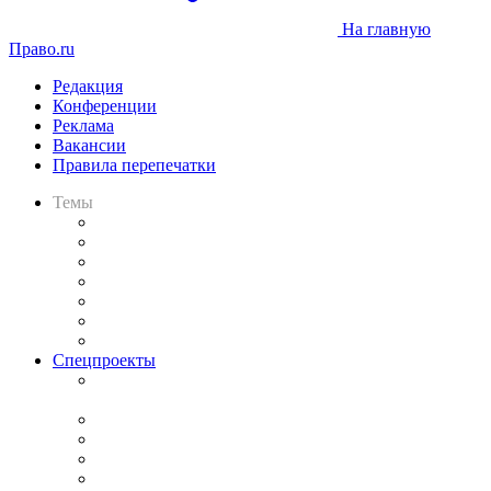
На главную
Право.ru
Редакция
Конференции
Реклама
Вакансии
Правила перепечатки
Темы
Практика
Законодательство
Процесс
Исследования
Рынок юридических услуг
Юридическое сообщество
Важнейшие правовые темы в прессе
Спецпроекты
Подкаст «В здравом уме
и твёрдой памяти»
Legal Design
Банкротная панорама
Советы для литигаторов
Сговоры на торгах