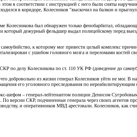
 этом в соответствии с инструкцией с него были сняты наручни
аходился в коридоре, Колесников "выскочил на балкон и прыгнул 
изаме Колесникова был обнаружен только фенобарбитал, облада
О и который дежурный фельдшер выдал полицейскому перед выез
 самоубийство, к которому мог привести целый комплекс причи
итализирован с ушибом головного мозга и переломами костей св
Р по делу Колесникова по ст. 110 УК РФ (доведение до самоуби
 что добровольно из жизни генерал Колесников уйти не мог. В н
ращения его уголовного преследования по нереабилитирующим 
 экс-шефом – генерал-лейтенантом полиции Денисом Сугробовым
По версии СКР, подчиненные генерала через своих агентов про
оводству, и оперативников МВД арестовали. Колесников, как счи