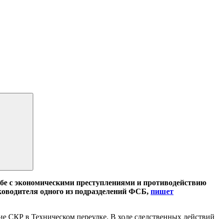
ьбе с экономическими преступлениями и противодействию
ководителя одного из подразделений ФСБ,
пишет
ие СКР в Техническом переулке. В ходе следственных действий