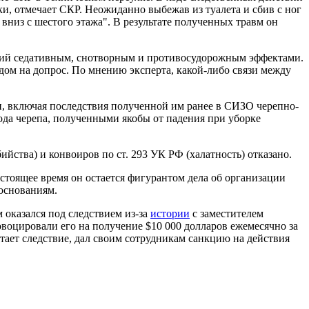
ки, отмечает СКР. Неожиданно выбежав из туалета и сбив с ног
вниз с шестого этажа". В результате полученных травм он
ющий седативным, снотворным и противосудорожным эффектами.
дом на допрос. По мнению эксперта, какой-либо связи между
н, включая последствия полученной им ранее в СИЗО черепно-
ода черепа, полученными якобы от падения при уборке
йства) и конвоиров по ст. 293 УК РФ (халатность) отказано.
астоящее время он остается фигурантом дела об организации
основаниям.
 оказался под следствием из-за
истории
с заместителем
воцировали его на получение $10 000 долларов ежемесячно за
тает следствие, дал своим сотрудникам санкцию на действия