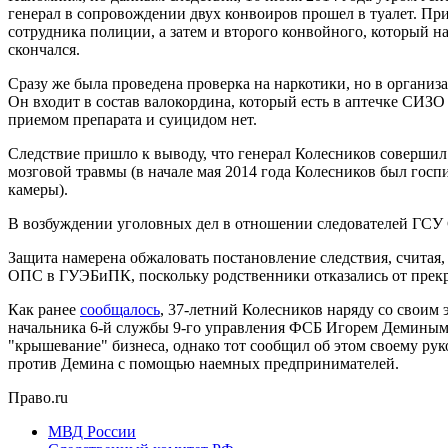
генерал в сопровождении двух конвоиров прошел в туалет. При
сотрудника полиции, а затем и второго конвойного, который н
скончался.
Сразу же была проведена проверка на наркотики, но в орган
Он входит в состав валокордина, который есть в аптечке СИЗ
приемом препарата и суицидом нет.
Следствие пришло к выводу, что генерал Колесников совершил
мозговой травмы (в начале мая 2014 года Колесников был госп
камеры).
В возбуждении уголовных дел в отношении следователей ГСУ СК
Защита намерена обжаловать постановление следствия, считая,
ОПС в ГУЭБиПК, поскольку родственники отказались от прек
Как ранее
сообщалось
, 37-летний Колесников наряду со своим
начальника 6-й службы 9-го управления ФСБ Игорем Деминым. 
"крышевание" бизнеса, однако тот сообщил об этом своему рук
против Демина с помощью наемных предпринимателей.
Право.ru
МВД России