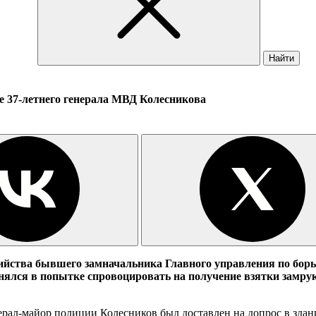
Найти
е 37-летнего генерала МВД Колесникова
бийства бывшего замначальника Главного управления по бор
ялся в попытке спровоцировать на получение взятки замру
ерал-майор полиции Колесников был доставлен на допрос в здан