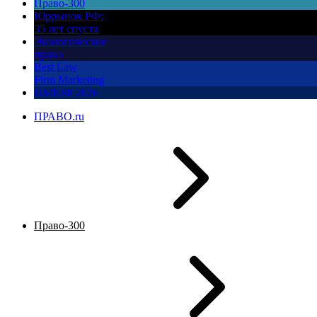
Право-300
Юррынок РФ:
35 лет спустя
Экологическое
право
Best Law
Firm Marketing
ПМЮФ 2026
ПРАВО.ru
Право-300