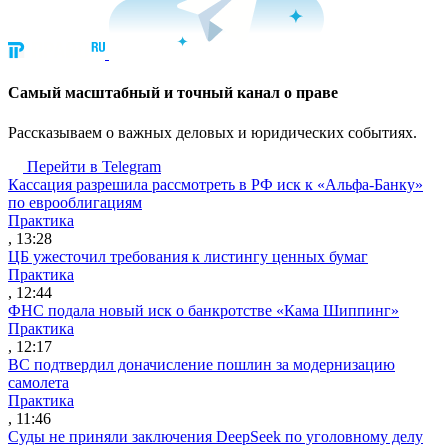
Cамый масштабный и точный канал о праве
Рассказываем о важных деловых и юридических событиях.
Перейти в Telegram
Кассация разрешила рассмотреть в РФ иск к «Альфа-Банку»
по еврооблигациям
Практика
, 13:28
ЦБ ужесточил требования к листингу ценных бумаг
Практика
, 12:44
ФНС подала новый иск о банкротстве «Кама Шиппинг»
Практика
, 12:17
ВС подтвердил доначисление пошлин за модернизацию
самолета
Практика
, 11:46
Суды не приняли заключения DeepSeek по уголовному делу