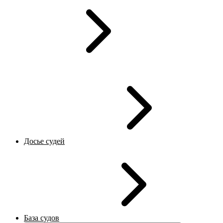
Досье судей
База судов