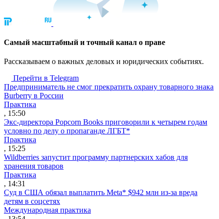
Cамый масштабный и точный канал о праве
Рассказываем о важных деловых и юридических событиях.
Перейти в Telegram
Предприниматель не смог прекратить охрану товарного знака
Burberry в России
Практика
, 15:50
Экс-директора Popcorn Books приговорили к четырем годам
условно по делу о пропаганде ЛГБТ*
Практика
, 15:25
Wildberries запустит программу партнерских хабов для
хранения товаров
Практика
, 14:31
Суд в США обязал выплатить Meta* $942 млн из-за вреда
детям в соцсетях
Международная практика
, 13:54