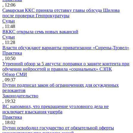
, 12:06
Самарская ККС приняла отставку главы облсуда Шилова
после проверки Генпрокуратуры
Судьи
, 11:48
ВККС открыла семь новых вакансий
Судьи
, 11:28
Власти обсуждают варианты приватизации «Сирены-Трэвел»
Практика
, 10:50
Утренний обзор за 5 августа: поправки о защите контента при
обучении нейросетей и правила «социальных» СЗПК
Обзор СМИ
, 09:37
Путин подписал закон об ограничениях для осужденных
релокантов
Законодательство
, 19:32
ВС напомнил, что прекращение уголовного дела не
исключает взыскания ущерба
Практика
, 18:02
Путин освободил государство от обязательной оферты