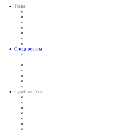
Темы
Практика
Законодательство
Процесс
Исследования
Рынок юридических услуг
Юридическое сообщество
Важнейшие правовые темы в прессе
Спецпроекты
Подкаст «В здравом уме
и твёрдой памяти»
Legal Design
Банкротная панорама
Советы для литигаторов
Сговоры на торгах
Авто
Судебная база
Картотека арбитражных дел
Решения арбитражных судов
Календарь рассмотрения арбитражных дел
Досье судей
Информация о судах
RSS лента новостей
Вакансии для юристов