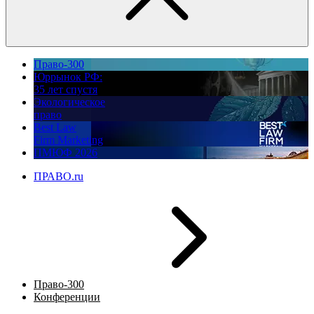
Право-300
Юррынок РФ:
35 лет спустя
Экологическое
право
Best Law
Firm Marketing
ПМЮФ 2026
ПРАВО.ru
Право-300
Конференции