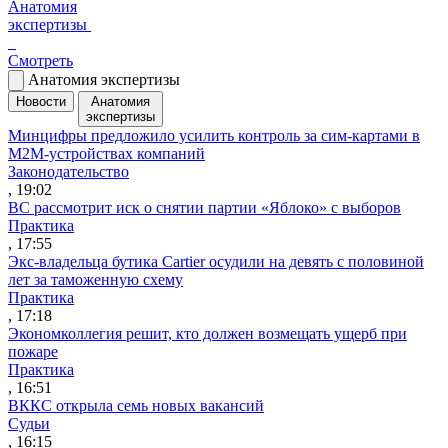
Анатомия
экспертизы
Смотреть
Анатомия экспертизы
Новости
Анатомия
экспертизы
Минцифры предложило усилить контроль за сим-картами в
M2M-устройствах компаний
Законодательство
, 19:02
ВС рассмотрит иск о снятии партии «Яблоко» с выборов
Практика
, 17:55
Экс-владельца бутика Cartier осудили на девять с половиной
лет за таможенную схему
Практика
, 17:18
Экономколлегия решит, кто должен возмещать ущерб при
пожаре
Практика
, 16:51
ВККС открыла семь новых вакансий
Судьи
, 16:15