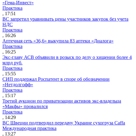
«Гема-Инвест»
Практика
, 17:51
ВС запретил уравнивать цены участников закупок без учета
НДС
Практика
, 16:26
Аптечная сеть «36,6» выкупила 83 аптеки «Диалога»
Практика
, 16:25
Экс-главу АСВ объявили в розыск по делу о хищении более 4
млрд руб.
Практика
, 15:55
СИП поддержал Роспатент в споре об обозначении
«Нетдолгофф»
Практика
, 15:17
Третий аукцион по приватизации активов экс-владельца
«Макфы» провалился
Практика
, 14:29
ВС Швеции подтвердил передачу Украине сухогруза Caffa
Международная практика
, 13:27