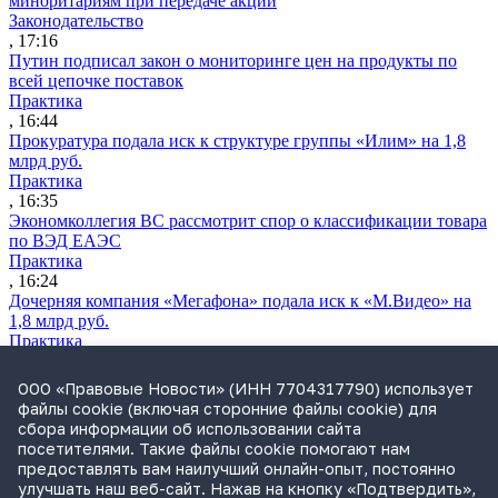
миноритариям при передаче акций
Законодательство
, 17:16
Путин подписал закон о мониторинге цен на продукты по
всей цепочке поставок
Практика
, 16:44
Прокуратура подала иск к структуре группы «Илим» на 1,8
млрд руб.
Практика
, 16:35
Экономколлегия ВС рассмотрит спор о классификации товара
по ВЭД ЕАЭС
Практика
, 16:24
Дочерняя компания «Мегафона» подала иск к «М.Видео» на
1,8 млрд руб.
Практика
, 15:50
СИП проверит отмену патента на систему управления
ООО «Правовые Новости» (ИНН 7704317790) использует
устройствами после возражений «Яндекса»
файлы cookie (включая сторонние файлы cookie) для
Практика
сбора информации об использовании сайта
, 15:17
посетителями. Такие файлы cookie помогают нам
Суды 10 стран рассматривают иски российской «дочки»
предоставлять вам наилучший онлайн-опыт, постоянно
Google о возврате дивидендов
улучшать наш веб-сайт. Нажав на кнопку «Подтвердить»,