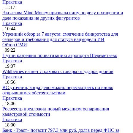
Практика
, 11:17
Экс-глава Mind Money признала вину по делу о хищении и
дала показания на других фигурантов
Практика
, 10:44
Утренний обзор за 7 августа: смягчение банкротства для
селлеров и требования для статуса нацмодели ИИ
Обзор СМИ
, 09:22
Путин разрешил приватизацию аэропорта Шереметьево
Практика
, 19:07
Wildberries начнет страховать товары от ударов дронов
Практика
, 18:56
ВС уточнил, когда дело можно пересмотреть по вновь
открывшимся обстоятельствам
Практика
, 18:06
Росреестр предложил новый механизм оспаривания
кадастровой стоимости
Практика
, 18:00
Банк «Траст» погасит 797,3 млн руб. долга перед ФНС за