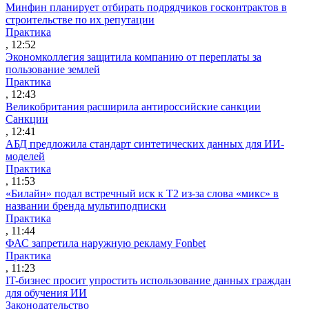
Минфин планирует отбирать подрядчиков госконтрактов в
строительстве по их репутации
Практика
, 12:52
Экономколлегия защитила компанию от переплаты за
пользование землей
Практика
, 12:43
Великобритания расширила антироссийские санкции
Санкции
, 12:41
АБД предложила стандарт синтетических данных для ИИ-
моделей
Практика
, 11:53
«Билайн» подал встречный иск к Т2 из-за слова «микс» в
названии бренда мультиподписки
Практика
, 11:44
ФАС запретила наружную рекламу Fonbet
Практика
, 11:23
IT-бизнес просит упростить использование данных граждан
для обучения ИИ
Законодательство