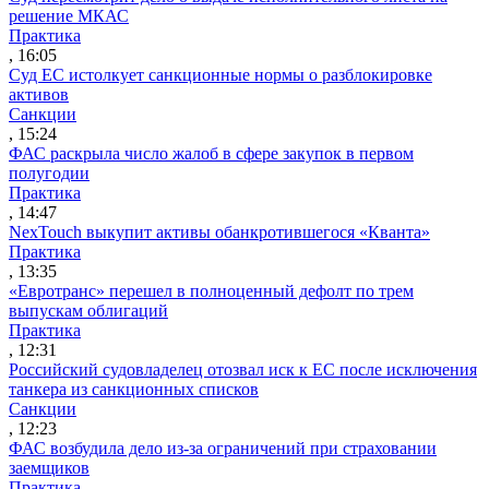
решение МКАС
Практика
, 16:05
Суд ЕС истолкует санкционные нормы о разблокировке
активов
Санкции
, 15:24
ФАС раскрыла число жалоб в сфере закупок в первом
полугодии
Практика
, 14:47
NexTouch выкупит активы обанкротившегося «Кванта»
Практика
, 13:35
«Евротранс» перешел в полноценный дефолт по трем
выпускам облигаций
Практика
, 12:31
Российский судовладелец отозвал иск к ЕС после исключения
танкера из санкционных списков
Санкции
, 12:23
ФАС возбудила дело из-за ограничений при страховании
заемщиков
Практика