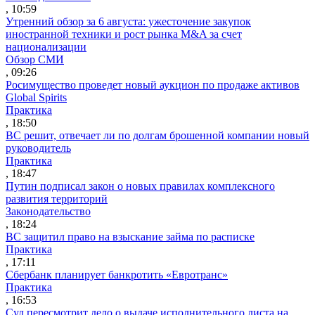
, 10:59
Утренний обзор за 6 августа: ужесточение закупок
иностранной техники и рост рынка M&A за счет
национализации
Обзор СМИ
, 09:26
Росимущество проведет новый аукцион по продаже активов
Global Spirits
Практика
, 18:50
ВС решит, отвечает ли по долгам брошенной компании новый
руководитель
Практика
, 18:47
Путин подписал закон о новых правилах комплексного
развития территорий
Законодательство
, 18:24
ВС защитил право на взыскание займа по расписке
Практика
, 17:11
Сбербанк планирует банкротить «Евротранс»
Практика
, 16:53
Суд пересмотрит дело о выдаче исполнительного листа на