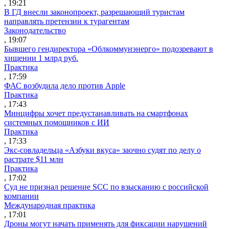
, 19:21
В ГД внесли законопроект, разрешающий туристам
направлять претензии к турагентам
Законодательство
, 19:07
Бывшего гендиректора «Облкоммунэнерго» подозревают в
хищении 1 млрд руб.
Практика
, 17:59
ФАС возбудила дело против Apple
Практика
, 17:43
Минцифры хочет предустанавливать на смартфонах
системных помощников с ИИ
Практика
, 17:33
Экс-совладельца «Азбуки вкуса» заочно судят по делу о
растрате $11 млн
Практика
, 17:02
Суд не признал решение SCC по взысканию с российской
компании
Международная практика
, 17:01
Дроны могут начать применять для фиксации нарушений