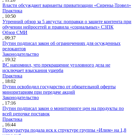
Власти обсуждают варианты приватизации «Сирены-Трэвел»
Практика
, 10:50
Утренний обзор за 5 августа: поправки о защите контента при
обучении нейросетей и правила «социальных» СЗПК
Обзор СМИ
, 09:37
Путин подписал закон об ограничениях для осужденных
релокантов
Законодательство
, 19:32
ВС напомнил, что прекращение уголовного дела не
исключает взыскания ущерба
Практика
, 18:02
Путин освободил государство от обязательной оферты
миноритариям при передаче акций
Законодательство
, 17:16
Путин подписал закон о мониторинге цен на продукты по
всей цепочке поставок
Практика
, 16:44
Прокуратура подала иск к структуре группы «Илим» на 1,8