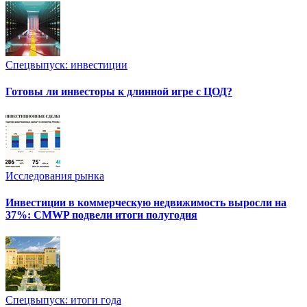
Спецвыпуск: инвестиции
Готовы ли инвесторы к длинной игре с ЦОД?
Исследования рынка
Инвестиции в коммерческую недвижимость выросли на
37%: CMWP подвели итоги полугодия
Спецвыпуск: итоги года