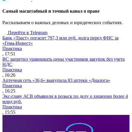
Cамый масштабный и точный канал о праве
Рассказываем о важных деловых и юридических событиях.
Перейти в Telegram
Банк «Траст» погасит 797,3 млн руб. долга перед ФНС за
«Гема-Инвест»
Практика
, 17:51
ВС запретил уравнивать цены участников закупок без учета
НДС
Практика
, 16:26
Аптечная сеть «36,6» выкупила 83 аптеки «Диалога»
Практика
, 16:25
Экс-главу АСВ объявили в розыск по делу о хищении более 4
млрд руб.
Практика
, 15:55