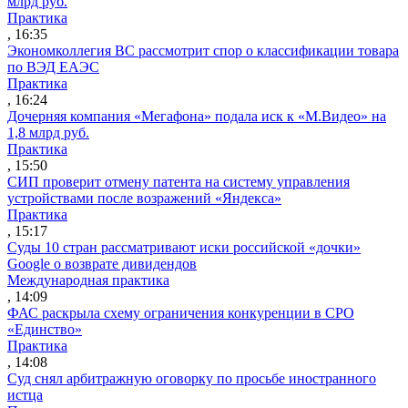
млрд руб.
Практика
, 16:35
Экономколлегия ВС рассмотрит спор о классификации товара
по ВЭД ЕАЭС
Практика
, 16:24
Дочерняя компания «Мегафона» подала иск к «М.Видео» на
1,8 млрд руб.
Практика
, 15:50
СИП проверит отмену патента на систему управления
устройствами после возражений «Яндекса»
Практика
, 15:17
Суды 10 стран рассматривают иски российской «дочки»
Google о возврате дивидендов
Международная практика
, 14:09
ФАС раскрыла схему ограничения конкуренции в СРО
«Единство»
Практика
, 14:08
Суд снял арбитражную оговорку по просьбе иностранного
истца