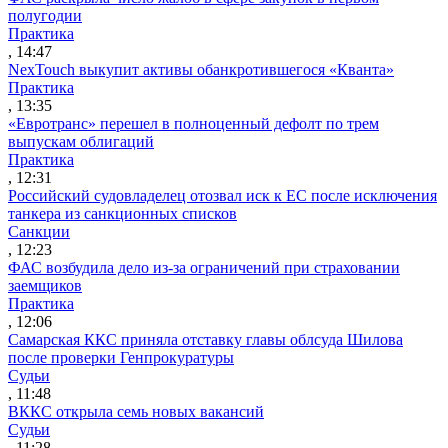
полугодии
Практика
, 14:47
NexTouch выкупит активы обанкротившегося «Кванта»
Практика
, 13:35
«Евротранс» перешел в полноценный дефолт по трем
выпускам облигаций
Практика
, 12:31
Российский судовладелец отозвал иск к ЕС после исключения
танкера из санкционных списков
Санкции
, 12:23
ФАС возбудила дело из-за ограничений при страховании
заемщиков
Практика
, 12:06
Самарская ККС приняла отставку главы облсуда Шилова
после проверки Генпрокуратуры
Судьи
, 11:48
ВККС открыла семь новых вакансий
Судьи
, 11:28