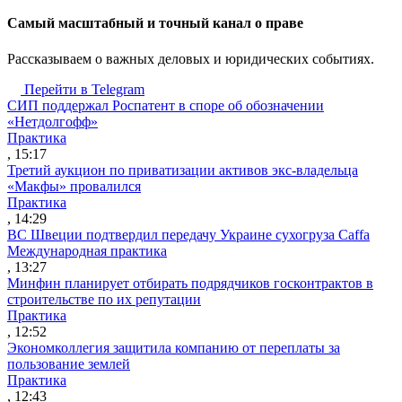
Cамый масштабный и точный канал о праве
Рассказываем о важных деловых и юридических событиях.
Перейти в Telegram
СИП поддержал Роспатент в споре об обозначении
«Нетдолгофф»
Практика
, 15:17
Третий аукцион по приватизации активов экс-владельца
«Макфы» провалился
Практика
, 14:29
ВС Швеции подтвердил передачу Украине сухогруза Caffa
Международная практика
, 13:27
Минфин планирует отбирать подрядчиков госконтрактов в
строительстве по их репутации
Практика
, 12:52
Экономколлегия защитила компанию от переплаты за
пользование землей
Практика
, 12:43