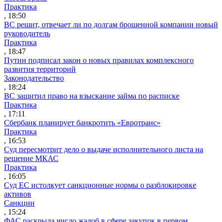
Практика
, 18:50
ВС решит, отвечает ли по долгам брошенной компании новый
руководитель
Практика
, 18:47
Путин подписал закон о новых правилах комплексного
развития территорий
Законодательство
, 18:24
ВС защитил право на взыскание займа по расписке
Практика
, 17:11
Сбербанк планирует банкротить «Евротранс»
Практика
, 16:53
Суд пересмотрит дело о выдаче исполнительного листа на
решение МКАС
Практика
, 16:05
Суд ЕС истолкует санкционные нормы о разблокировке
активов
Санкции
, 15:24
ФАС раскрыла число жалоб в сфере закупок в первом