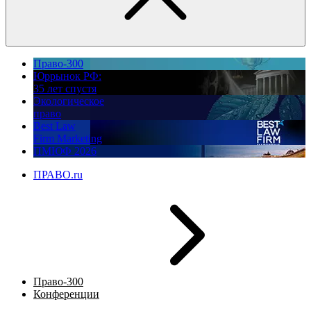
Право-300
Юррынок РФ:
35 лет спустя
Экологическое
право
Best Law
Firm Marketing
ПМЮФ 2026
ПРАВО.ru
Право-300
Конференции