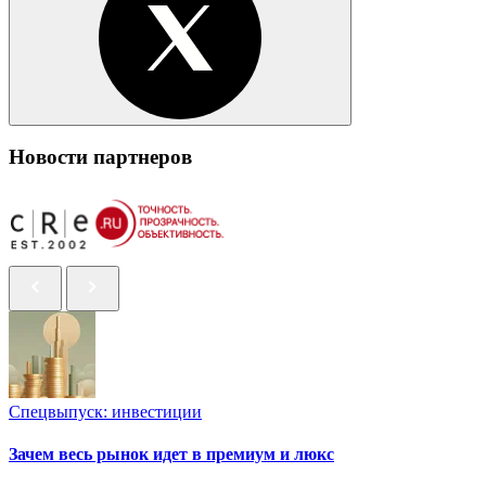
Новости партнеров
Спецвыпуск: инвестиции
Зачем весь рынок идет в премиум и люкс