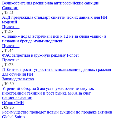
Великобритания расширила антироссийские санкции
Санкции
, 12:41
АБД предложила стандарт синтетических данных для ИИ-
моделей
Практика
, 11:53
«Билайн» подал встречный иск к Т2 из-за слова «микс» в
названии бренда мультиподписки
Практика
, 11:44
ФАС запретила наружную рекламу Fonbet
Практика
, 11:23
IT-бизнес просит упростить использование данных граждан
для обучения ИИ
Законодательство
, 10:59
Утренний обзор за 6 августа: ужесточение закупок
иностранной техники и рост рынка M&A за счет
национализации
Обзор СМИ
, 09:26
Росимущество проведет новый аукцион по продаже активов
Global Spirits