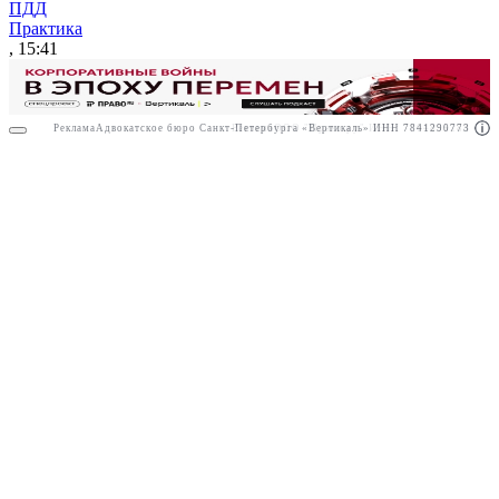
ПДД
Практика
, 15:41
Реклама
Адвокатское бюро Санкт-Петербурга «Вертикаль» ИНН 7841290773
Реклама
ООО "Право.ру" ИНН: 7704835288