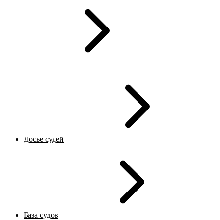
Досье судей
База судов