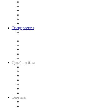
Законодательство
Процесс
Исследования
Рынок юридических услуг
Юридическое сообщество
Важнейшие правовые темы в прессе
Спецпроекты
Подкаст «В здравом уме
и твёрдой памяти»
Legal Design
Банкротная панорама
Советы для литигаторов
Сговоры на торгах
Авто
Судебная база
Картотека арбитражных дел
Решения арбитражных судов
Календарь рассмотрения арбитражных дел
Досье судей
Информация о судах
RSS лента новостей
Вакансии для юристов
Сервисы
Справочно-правовая система
Casebook: мониторинг дел