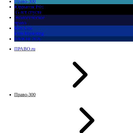
Право-300
Юррынок РФ:
35 лет спустя
Экологическое
право
Best Law
Firm Marketing
ПМЮФ 2026
ПРАВО.ru
Право-300