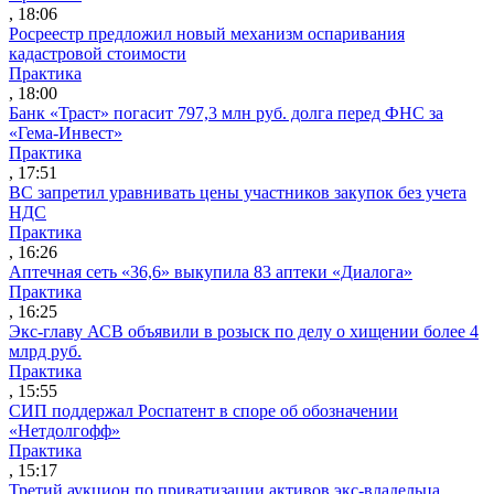
, 18:06
Росреестр предложил новый механизм оспаривания
кадастровой стоимости
Практика
, 18:00
Банк «Траст» погасит 797,3 млн руб. долга перед ФНС за
«Гема-Инвест»
Практика
, 17:51
ВС запретил уравнивать цены участников закупок без учета
НДС
Практика
, 16:26
Аптечная сеть «36,6» выкупила 83 аптеки «Диалога»
Практика
, 16:25
Экс-главу АСВ объявили в розыск по делу о хищении более 4
млрд руб.
Практика
, 15:55
СИП поддержал Роспатент в споре об обозначении
«Нетдолгофф»
Практика
, 15:17
Третий аукцион по приватизации активов экс-владельца