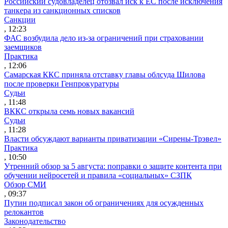
Российский судовладелец отозвал иск к ЕС после исключения
танкера из санкционных списков
Санкции
, 12:23
ФАС возбудила дело из-за ограничений при страховании
заемщиков
Практика
, 12:06
Самарская ККС приняла отставку главы облсуда Шилова
после проверки Генпрокуратуры
Судьи
, 11:48
ВККС открыла семь новых вакансий
Судьи
, 11:28
Власти обсуждают варианты приватизации «Сирены-Трэвел»
Практика
, 10:50
Утренний обзор за 5 августа: поправки о защите контента при
обучении нейросетей и правила «социальных» СЗПК
Обзор СМИ
, 09:37
Путин подписал закон об ограничениях для осужденных
релокантов
Законодательство