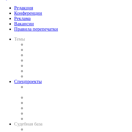
Редакция
Конференции
Реклама
Вакансии
Правила перепечатки
Темы
Практика
Законодательство
Процесс
Исследования
Рынок юридических услуг
Юридическое сообщество
Важнейшие правовые темы в прессе
Спецпроекты
Подкаст «В здравом уме
и твёрдой памяти»
Legal Design
Банкротная панорама
Советы для литигаторов
Сговоры на торгах
Авто
Судебная база
Картотека арбитражных дел