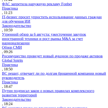
ФАС запретила наружную рекламу Fonbet
Практика
, 11:23
IT-бизнес просит упростить использование данных граждан
для обучения ИИ
Законодательство
, 10:59
Утренний обзор за 6 августа: ужесточение закупок
иностранной техники и рост рынка M&A за счет
национализации
Обзор СМИ
, 09:26
Росимущество проведет новый аукцион по продаже активов
Global Spirits
Практика
, 18:50
ВС решит, отвечает ли по долгам брошенной компании новый
руководитель
Практика
, 18:47
Путин подписал закон о новых правилах комплексного
развития территорий
Законодательство
, 18:24