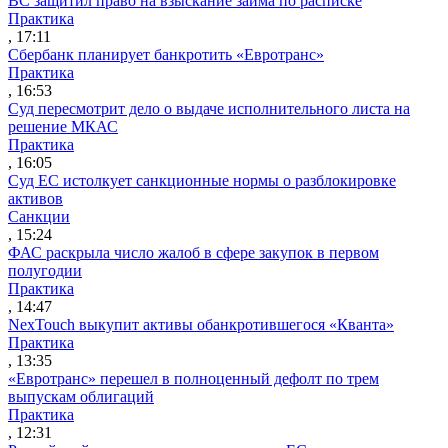
ВС защитил право на взыскание займа по расписке
Практика
, 17:11
Сбербанк планирует банкротить «Евротранс»
Практика
, 16:53
Суд пересмотрит дело о выдаче исполнительного листа на
решение МКАС
Практика
, 16:05
Суд ЕС истолкует санкционные нормы о разблокировке
активов
Санкции
, 15:24
ФАС раскрыла число жалоб в сфере закупок в первом
полугодии
Практика
, 14:47
NexTouch выкупит активы обанкротившегося «Кванта»
Практика
, 13:35
«Евротранс» перешел в полноценный дефолт по трем
выпускам облигаций
Практика
, 12:31