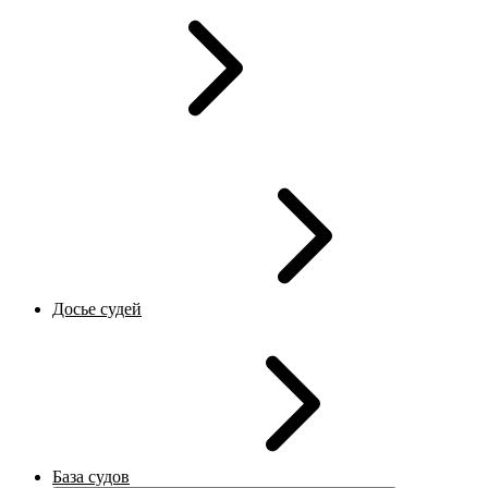
Досье судей
База судов