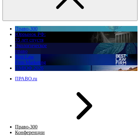
Право-300
Юррынок РФ:
35 лет спустя
Экологическое
право
Best Law
Firm Marketing
ПМЮФ 2026
ПРАВО.ru
Право-300
Конференции