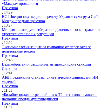
«Макфы» провалился
Практика
, 14:29
ВС Швеции подтвердил передачу Украине сухогруза Caffa
Международная практика
, 13:27
Минфин планирует отбирать подрядчиков госконтрактов в
строительстве по их репутации
Практика
, 12:52
Экономколлегия защитила компанию от переплаты за
пользование землей
Практика
, 12:43
Великобритания расширила антироссийские санкции
Санкции
, 12:41
АБД предложила стандарт синтетических данных для ИИ-
моделей
Практика
, 11:53
«Билайн» подал встречный иск к Т2 из-за слова «микс» в
названии бренда мультиподписки
Практика
, 11:44