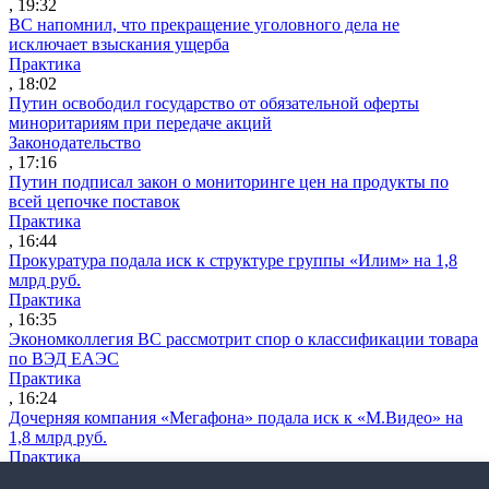
, 19:32
ВС напомнил, что прекращение уголовного дела не
исключает взыскания ущерба
Практика
, 18:02
Путин освободил государство от обязательной оферты
миноритариям при передаче акций
Законодательство
, 17:16
Путин подписал закон о мониторинге цен на продукты по
всей цепочке поставок
Практика
, 16:44
Прокуратура подала иск к структуре группы «Илим» на 1,8
млрд руб.
Практика
, 16:35
Экономколлегия ВС рассмотрит спор о классификации товара
по ВЭД ЕАЭС
Практика
, 16:24
Дочерняя компания «Мегафона» подала иск к «М.Видео» на
1,8 млрд руб.
Практика
, 15:50