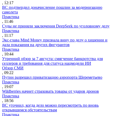
, 12:17
ВС подтвердил доначисление пошлин за модернизацию
самолета
Практика
, 11:46
Суды не приняли заключения DeepSeek по уголовному делу
Практика
, 11:17
Экс-глава Mind Money признала вину по делу о хищении и
дала показания на других фигурантов
Практика
, 10:44
Утренний обзор за 7 августа: смягчение банкротства для
селлеров и требования для статуса нацмодели ИИ
Обзор СМИ
, 09:22
Путин разрешил приватизацию аэропорта Шереметьево
Практика
, 19:07
Wildberries начнет страховать товары от ударов дронов
Практика
, 18:56
ВС уточнил, когда дело можно пересмотреть по вновь
открывшимся обстоятельствам
Практика