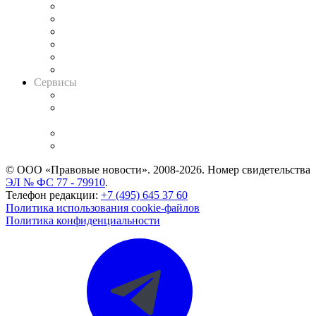
Решения арбитражных судов
Календарь рассмотрения арбитражных дел
Досье судей
Информация о судах
RSS лента новостей
Вакансии для юристов
Сервисы
Справочно-правовая система
Casebook: мониторинг дел
и компаний
Caselook: поиск и анализ практики
CASE.ONE: управление юридической службой
© ООО «Правовые новости». 2008-2026.
Номер свидетельства
ЭЛ № ФС 77 - 79910
.
Телефон редакции:
+7 (495) 645 37 60
Политика использования cookie-файлов
Политика конфиденциальности