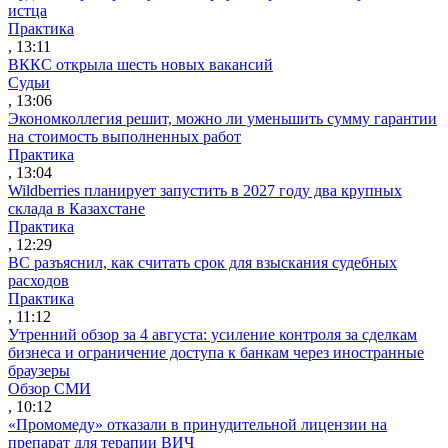
истца
Практика
, 13:11
ВККС открыла шесть новых вакансий
Судьи
, 13:06
Экономколлегия решит, можно ли уменьшить сумму гарантии
на стоимость выполненных работ
Практика
, 13:04
Wildberries планирует запустить в 2027 году два крупных
склада в Казахстане
Практика
, 12:29
ВС разъяснил, как считать срок для взыскания судебных
расходов
Практика
, 11:12
Утренний обзор за 4 августа: усиление контроля за сделкам
бизнеса и ограничение доступа к банкам через иностранные
браузеры
Обзор СМИ
, 10:12
«Промомеду» отказали в принудительной лицензии на
препарат для терапии ВИЧ