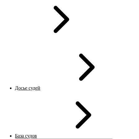
Досье судей
База судов