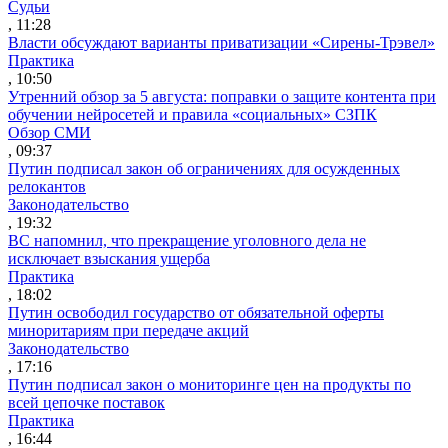
Судьи
, 11:28
Власти обсуждают варианты приватизации «Сирены-Трэвел»
Практика
, 10:50
Утренний обзор за 5 августа: поправки о защите контента при
обучении нейросетей и правила «социальных» СЗПК
Обзор СМИ
, 09:37
Путин подписал закон об ограничениях для осужденных
релокантов
Законодательство
, 19:32
ВС напомнил, что прекращение уголовного дела не
исключает взыскания ущерба
Практика
, 18:02
Путин освободил государство от обязательной оферты
миноритариям при передаче акций
Законодательство
, 17:16
Путин подписал закон о мониторинге цен на продукты по
всей цепочке поставок
Практика
, 16:44