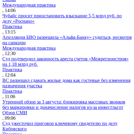
Международная практика
, 14:06
Чубайс просит приостановить взыскание 5,5 млрд руб. по
делу «Роснано»
Практика
, 13:15
Апелляция БВО разрешила «Альфа-Банку» судиться, несмотря
на санкции
Международная практика
, 12:30
Суд подтвердил законность ареста счетов «Межрегионстроя»
на 1,18 млрд руб.
Практика
, 12:04
ВС разрешил сдавать жилые дома как гостевые без изменения
назначения участка
Практика
, 11:06
Утренний обзор за 3 августа: блокировка массовых звонков
без маркировки и доначисление налогов из-за инвестльгот
Обзор СМИ
, 09:06
Суд ужесточил приговор ключевому свидетелю по делу
Кибовского