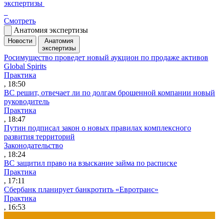
экспертизы
Смотреть
Анатомия экспертизы
Новости
Анатомия
экспертизы
Росимущество проведет новый аукцион по продаже активов
Global Spirits
Практика
, 18:50
ВС решит, отвечает ли по долгам брошенной компании новый
руководитель
Практика
, 18:47
Путин подписал закон о новых правилах комплексного
развития территорий
Законодательство
, 18:24
ВС защитил право на взыскание займа по расписке
Практика
, 17:11
Сбербанк планирует банкротить «Евротранс»
Практика
, 16:53