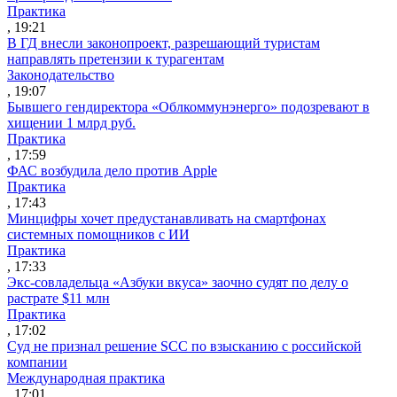
Практика
, 19:21
В ГД внесли законопроект, разрешающий туристам
направлять претензии к турагентам
Законодательство
, 19:07
Бывшего гендиректора «Облкоммунэнерго» подозревают в
хищении 1 млрд руб.
Практика
, 17:59
ФАС возбудила дело против Apple
Практика
, 17:43
Минцифры хочет предустанавливать на смартфонах
системных помощников с ИИ
Практика
, 17:33
Экс-совладельца «Азбуки вкуса» заочно судят по делу о
растрате $11 млн
Практика
, 17:02
Суд не признал решение SCC по взысканию с российской
компании
Международная практика
, 17:01