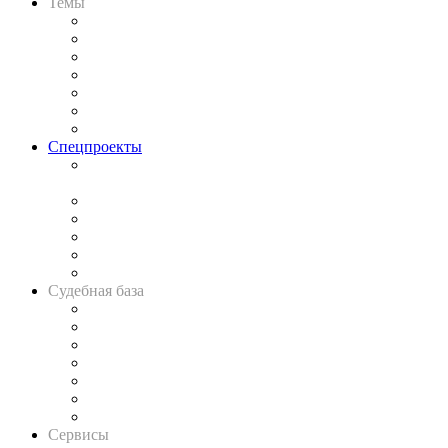
Темы
Практика
Законодательство
Процесс
Исследования
Рынок юридических услуг
Юридическое сообщество
Важнейшие правовые темы в прессе
Спецпроекты
Подкаст «В здравом уме
и твёрдой памяти»
Legal Design
Банкротная панорама
Советы для литигаторов
Сговоры на торгах
Авто
Судебная база
Картотека арбитражных дел
Решения арбитражных судов
Календарь рассмотрения арбитражных дел
Досье судей
Информация о судах
RSS лента новостей
Вакансии для юристов
Сервисы