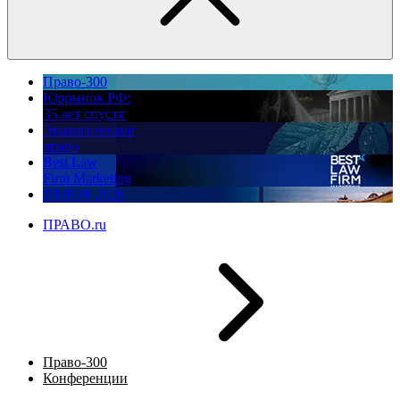
Право-300
Юррынок РФ:
35 лет спустя
Экологическое
право
Best Law
Firm Marketing
ПМЮФ 2026
ПРАВО.ru
Право-300
Конференции