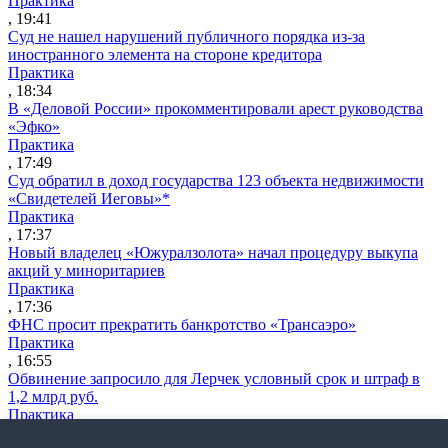
Практика
, 19:41
Суд не нашел нарушений публичного порядка из-за
иностранного элемента на стороне кредитора
Практика
, 18:34
В «Деловой России» прокомментировали арест руководства
«Эфко»
Практика
, 17:49
Суд обратил в доход государства 123 объекта недвижимости
«Свидетелей Иеговы»*
Практика
, 17:37
Новый владелец «Южуралзолота» начал процедуру выкупа
акций у миноритариев
Практика
, 17:36
ФНС просит прекратить банкротство «Трансаэро»
Практика
, 16:55
Обвинение запросило для Лерчек условный срок и штраф в
1,2 млрд руб.
Практика
, 15:36