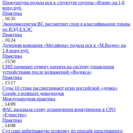
Прокуратура подала иск к структуре группы «Илим» на 1,8
млрд руб.
Практика
, 16:35
Экономколлегия ВС рассмотрит спор о классификации товара
по ВЭД ЕАЭС
Практика
, 16:24
Дочерняя компания «Мегафона» подала иск к «М.Видео» на
1,8 млрд руб.
Практика
, 15:50
СИП проверит отмену патента на систему управления
устройствами после возражений «Яндекса»
Практика
, 15:17
Суды 10 стран рассматривают иски российской «дочки»
Google о возврате дивидендов
Международная практика
, 14:09
ФАС раскрыла схему ограничения конкуренции в СРО
«Единство»
Практика
, 14:08
Суд снял арбитражную оговорку по просьбе иностранного