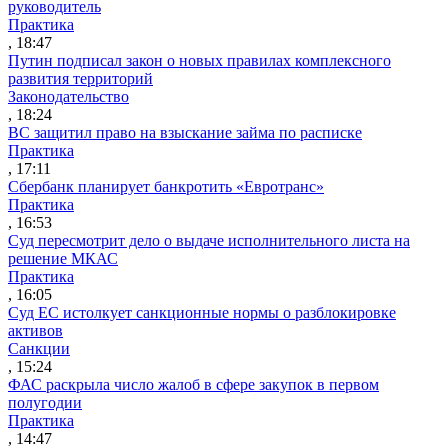
руководитель
Практика
, 18:47
Путин подписал закон о новых правилах комплексного
развития территорий
Законодательство
, 18:24
ВС защитил право на взыскание займа по расписке
Практика
, 17:11
Сбербанк планирует банкротить «Евротранс»
Практика
, 16:53
Суд пересмотрит дело о выдаче исполнительного листа на
решение МКАС
Практика
, 16:05
Суд ЕС истолкует санкционные нормы о разблокировке
активов
Санкции
, 15:24
ФАС раскрыла число жалоб в сфере закупок в первом
полугодии
Практика
, 14:47