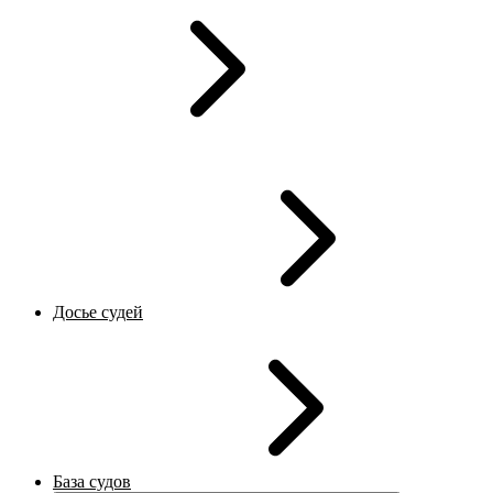
Досье судей
База судов