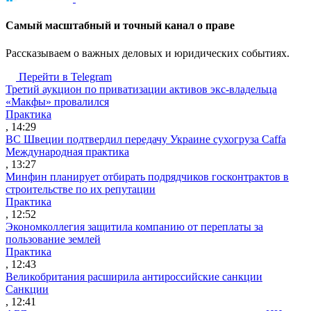
Cамый масштабный и точный канал о праве
Рассказываем о важных деловых и юридических событиях.
Перейти в Telegram
Третий аукцион по приватизации активов экс-владельца
«Макфы» провалился
Практика
, 14:29
ВС Швеции подтвердил передачу Украине сухогруза Caffa
Международная практика
, 13:27
Минфин планирует отбирать подрядчиков госконтрактов в
строительстве по их репутации
Практика
, 12:52
Экономколлегия защитила компанию от переплаты за
пользование землей
Практика
, 12:43
Великобритания расширила антироссийские санкции
Санкции
, 12:41