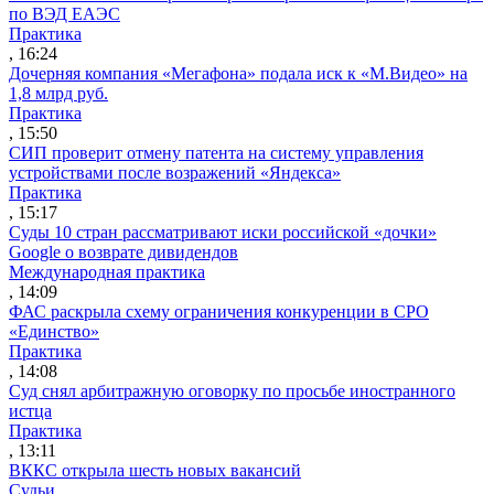
по ВЭД ЕАЭС
Практика
, 16:24
Дочерняя компания «Мегафона» подала иск к «М.Видео» на
1,8 млрд руб.
Практика
, 15:50
СИП проверит отмену патента на систему управления
устройствами после возражений «Яндекса»
Практика
, 15:17
Суды 10 стран рассматривают иски российской «дочки»
Google о возврате дивидендов
Международная практика
, 14:09
ФАС раскрыла схему ограничения конкуренции в СРО
«Единство»
Практика
, 14:08
Суд снял арбитражную оговорку по просьбе иностранного
истца
Практика
, 13:11
ВККС открыла шесть новых вакансий
Судьи