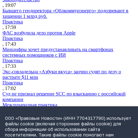
, 19:07
Бывшего гендиректора «Облкоммунэнерго» подозревают в
хищении 1 млрд руб.
Практика
, 17:59
ФАС возбудила дело против Apple
Практика
, 17:43
Минцифры хочет предустанавливать на смартфонах
системных помощников с ИИ
Практика
, 17:33
Экс-совладельца «Азбуки вкуса» заочно судят по делу о
растрате $11 млн
Практика
, 17:02
Суд не признал решение SCC по взысканию с российской
компании
Международная практика
, 17:01
Дроны могут начать применять для фиксации нарушений
ООО «Правовые Новости» (ИНН 7704317790) использует
ПДД
файлы cookie (включая сторонние файлы cookie) для
Практика
сбора информации об использовании сайта
, 15:41
посетителями. Такие файлы cookie помогают нам