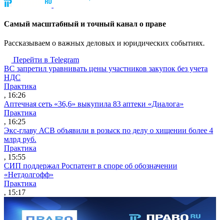
Cамый масштабный и точный канал о праве
Рассказываем о важных деловых и юридических событиях.
Перейти в Telegram
ВС запретил уравнивать цены участников закупок без учета
НДС
Практика
, 16:26
Аптечная сеть «36,6» выкупила 83 аптеки «Диалога»
Практика
, 16:25
Экс-главу АСВ объявили в розыск по делу о хищении более 4
млрд руб.
Практика
, 15:55
СИП поддержал Роспатент в споре об обозначении
«Нетдолгофф»
Практика
, 15:17