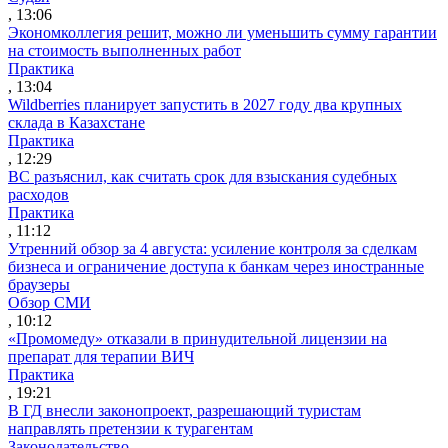
, 13:06
Экономколлегия решит, можно ли уменьшить сумму гарантии
на стоимость выполненных работ
Практика
, 13:04
Wildberries планирует запустить в 2027 году два крупных
склада в Казахстане
Практика
, 12:29
ВС разъяснил, как считать срок для взыскания судебных
расходов
Практика
, 11:12
Утренний обзор за 4 августа: усиление контроля за сделкам
бизнеса и ограничение доступа к банкам через иностранные
браузеры
Обзор СМИ
, 10:12
«Промомеду» отказали в принудительной лицензии на
препарат для терапии ВИЧ
Практика
, 19:21
В ГД внесли законопроект, разрешающий туристам
направлять претензии к турагентам
Законодательство