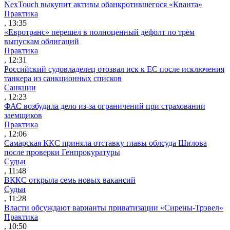
NexTouch выкупит активы обанкротившегося «Кванта»
Практика
, 13:35
«Евротранс» перешел в полноценный дефолт по трем
выпускам облигаций
Практика
, 12:31
Российский судовладелец отозвал иск к ЕС после исключения
танкера из санкционных списков
Санкции
, 12:23
ФАС возбудила дело из-за ограничений при страховании
заемщиков
Практика
, 12:06
Самарская ККС приняла отставку главы облсуда Шилова
после проверки Генпрокуратуры
Судьи
, 11:48
ВККС открыла семь новых вакансий
Судьи
, 11:28
Власти обсуждают варианты приватизации «Сирены-Трэвел»
Практика
, 10:50