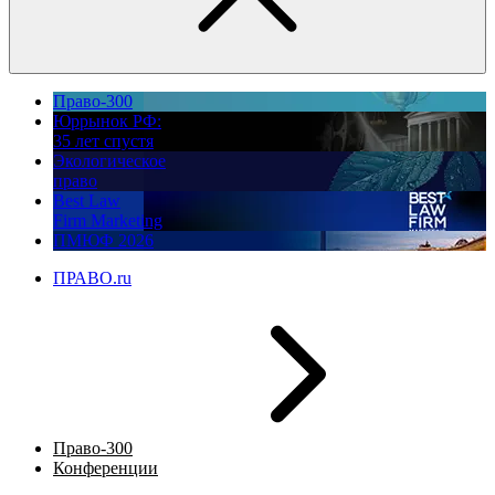
Право-300
Юррынок РФ:
35 лет спустя
Экологическое
право
Best Law
Firm Marketing
ПМЮФ 2026
ПРАВО.ru
Право-300
Конференции