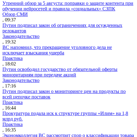
Утренний обзор за 5 августа: поправки о защите контента при
обучении нейросетей и правила «социальных» СЗПК
Обзор СМИ
, 09:37
Путин подписал закон об ограничениях для осужденных
релокантов
Законодательство
, 19:32
ВС напомнил, что прекращение уголовного дела не
исключает взыскания ущерба
Практика
, 18:02
Путин освободил государство от обязательной оферты
миноритариям при передаче акций
Законодательство
, 17:16
Путин подписал закон о мониторинге цен на продукты по
всей цепочке поставок
Практика
, 16:44
Прокуратура подала иск к структуре группы «Илим» на 1,8
млрд руб.
Практика
, 16:35
Экономколлегия ВС рассмотрит спор о классификации товара