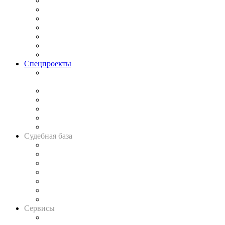
Практика
Законодательство
Процесс
Исследования
Рынок юридических услуг
Юридическое сообщество
Важнейшие правовые темы в прессе
Спецпроекты
Подкаст «В здравом уме
и твёрдой памяти»
Legal Design
Банкротная панорама
Советы для литигаторов
Сговоры на торгах
Авто
Судебная база
Картотека арбитражных дел
Решения арбитражных судов
Календарь рассмотрения арбитражных дел
Досье судей
Информация о судах
RSS лента новостей
Вакансии для юристов
Сервисы
Справочно-правовая система