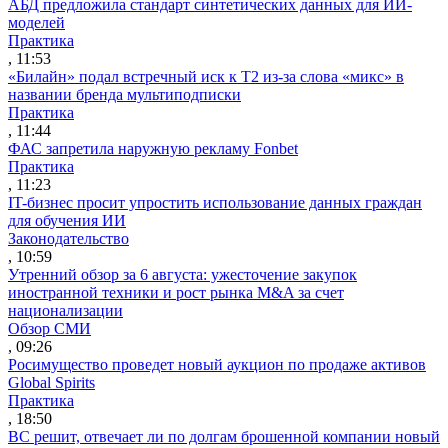
АБД предложила стандарт синтетических данных для ИИ-
моделей
Практика
, 11:53
«Билайн» подал встречный иск к Т2 из-за слова «микс» в
названии бренда мультиподписки
Практика
, 11:44
ФАС запретила наружную рекламу Fonbet
Практика
, 11:23
IT-бизнес просит упростить использование данных граждан
для обучения ИИ
Законодательство
, 10:59
Утренний обзор за 6 августа: ужесточение закупок
иностранной техники и рост рынка M&A за счет
национализации
Обзор СМИ
, 09:26
Росимущество проведет новый аукцион по продаже активов
Global Spirits
Практика
, 18:50
ВС решит, отвечает ли по долгам брошенной компании новый