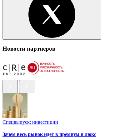
Новости партнеров
Спецвыпуск: инвестиции
Зачем весь рынок идет в премиум и люкс