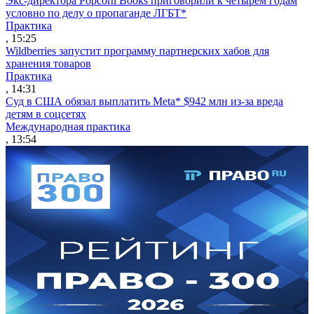
Экс-директора Popcorn Books приговорили к четырем годам
условно по делу о пропаганде ЛГБТ*
Практика
, 15:25
Wildberries запустит программу партнерских хабов для
хранения товаров
Практика
, 14:31
Суд в США обязал выплатить Meta* $942 млн из-за вреда
детям в соцсетях
Международная практика
, 13:54