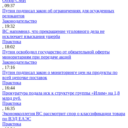
Обзор СМИ
, 09:37
Путин подписал закон об ограничениях для осужденных
релокантов
Законодательство
, 19:32
ВС напомнил, что прекращение уголовного дела не
исключает взыскания ущерба
Практика
, 18:02
Путин освободил государство от обязательной оферты
миноритариям при передаче акций
Законодательство
, 17:16
Путин подписал закон о мониторинге цен на продукты по
всей цепочке поставок
Практика
, 16:44
Прокуратура подала иск к структуре группы «Илим» на 1,8
млрд руб.
Практика
, 16:35
Экономколлегия ВС рассмотрит спор о классификации товара
по ВЭД ЕАЭС
Практика