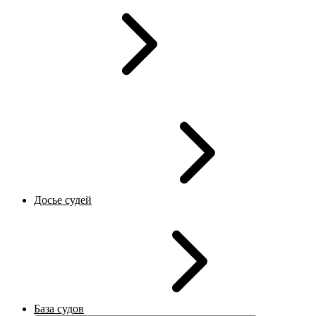
Досье судей
База судов