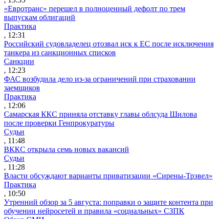
«Евротранс» перешел в полноценный дефолт по трем
выпускам облигаций
Практика
, 12:31
Российский судовладелец отозвал иск к ЕС после исключения
танкера из санкционных списков
Санкции
, 12:23
ФАС возбудила дело из-за ограничений при страховании
заемщиков
Практика
, 12:06
Самарская ККС приняла отставку главы облсуда Шилова
после проверки Генпрокуратуры
Судьи
, 11:48
ВККС открыла семь новых вакансий
Судьи
, 11:28
Власти обсуждают варианты приватизации «Сирены-Трэвел»
Практика
, 10:50
Утренний обзор за 5 августа: поправки о защите контента при
обучении нейросетей и правила «социальных» СЗПК