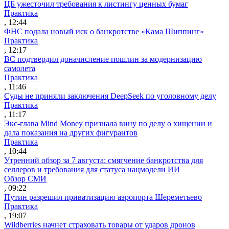
ЦБ ужесточил требования к листингу ценных бумаг
Практика
, 12:44
ФНС подала новый иск о банкротстве «Кама Шиппинг»
Практика
, 12:17
ВС подтвердил доначисление пошлин за модернизацию
самолета
Практика
, 11:46
Суды не приняли заключения DeepSeek по уголовному делу
Практика
, 11:17
Экс-глава Mind Money признала вину по делу о хищении и
дала показания на других фигурантов
Практика
, 10:44
Утренний обзор за 7 августа: смягчение банкротства для
селлеров и требования для статуса нацмодели ИИ
Обзор СМИ
, 09:22
Путин разрешил приватизацию аэропорта Шереметьево
Практика
, 19:07
Wildberries начнет страховать товары от ударов дронов