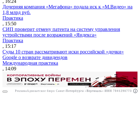
, 16:24
Дочерняя компания «Мегафона» подала иск к «М.Видео» на
1,8 млрд руб.
Практика
, 15:50
СИП проверит отмену патента на систему управления
устройствами после возражений «Яндекса»
Практика
, 15:17
Суды 10 стран рассматривают иски российской «дочки»
Google о возврате дивидендов
Международная практика
, 14:09
Реклама
Адвокатское бюро Санкт-Петербурга «Вертикаль» ИНН 7841290773
Реклама
ООО "Право.ру" ИНН: 7704835288