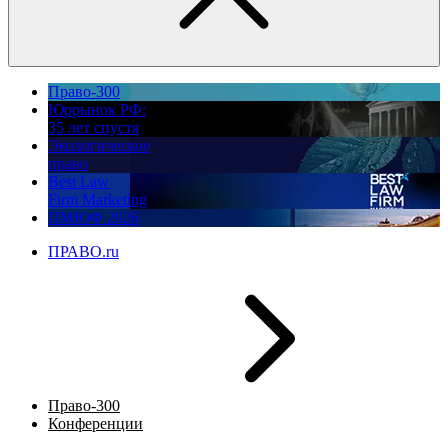
Право-300
Юррынок РФ:
35 лет спустя
Экологическое
право
Best Law
Firm Marketing
ПМЮФ 2026
ПРАВО.ru
Право-300
Конференции