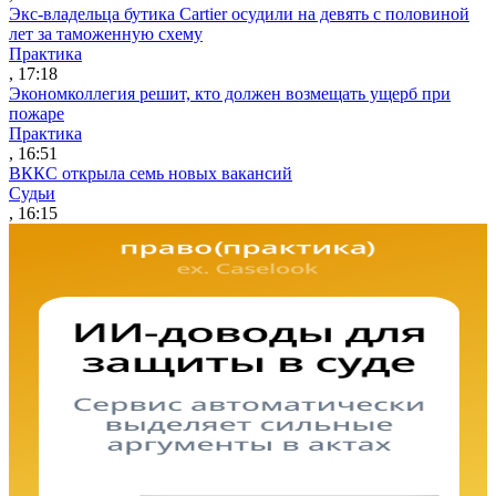
Экс-владельца бутика Cartier осудили на девять с половиной
лет за таможенную схему
Практика
, 17:18
Экономколлегия решит, кто должен возмещать ущерб при
пожаре
Практика
, 16:51
ВККС открыла семь новых вакансий
Судьи
, 16:15