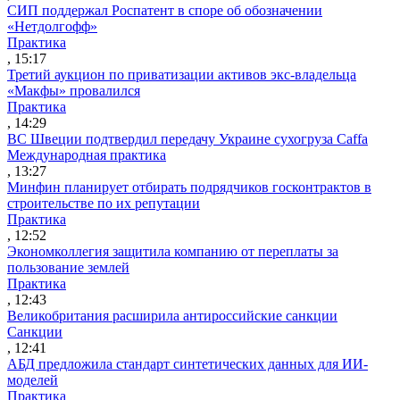
СИП поддержал Роспатент в споре об обозначении
«Нетдолгофф»
Практика
, 15:17
Третий аукцион по приватизации активов экс-владельца
«Макфы» провалился
Практика
, 14:29
ВС Швеции подтвердил передачу Украине сухогруза Caffa
Международная практика
, 13:27
Минфин планирует отбирать подрядчиков госконтрактов в
строительстве по их репутации
Практика
, 12:52
Экономколлегия защитила компанию от переплаты за
пользование землей
Практика
, 12:43
Великобритания расширила антироссийские санкции
Санкции
, 12:41
АБД предложила стандарт синтетических данных для ИИ-
моделей
Практика