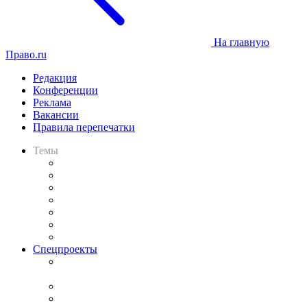
На главную
Право.ru
Редакция
Конференции
Реклама
Вакансии
Правила перепечатки
Темы
Практика
Законодательство
Процесс
Исследования
Рынок юридических услуг
Юридическое сообщество
Важнейшие правовые темы в прессе
Спецпроекты
Подкаст «В здравом уме
и твёрдой памяти»
Legal Design
Банкротная панорама