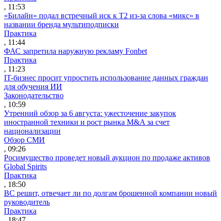
, 11:53
«Билайн» подал встречный иск к Т2 из-за слова «микс» в
названии бренда мультиподписки
Практика
, 11:44
ФАС запретила наружную рекламу Fonbet
Практика
, 11:23
IT-бизнес просит упростить использование данных граждан
для обучения ИИ
Законодательство
, 10:59
Утренний обзор за 6 августа: ужесточение закупок
иностранной техники и рост рынка M&A за счет
национализации
Обзор СМИ
, 09:26
Росимущество проведет новый аукцион по продаже активов
Global Spirits
Практика
, 18:50
ВС решит, отвечает ли по долгам брошенной компании новый
руководитель
Практика
, 18:47