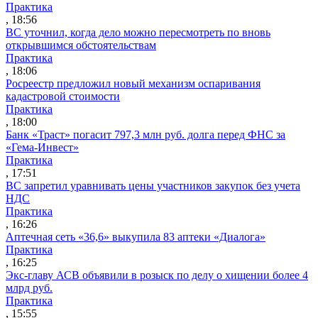
Практика
, 18:56
ВС уточнил, когда дело можно пересмотреть по вновь
открывшимся обстоятельствам
Практика
, 18:06
Росреестр предложил новый механизм оспаривания
кадастровой стоимости
Практика
, 18:00
Банк «Траст» погасит 797,3 млн руб. долга перед ФНС за
«Гема-Инвест»
Практика
, 17:51
ВС запретил уравнивать цены участников закупок без учета
НДС
Практика
, 16:26
Аптечная сеть «36,6» выкупила 83 аптеки «Диалога»
Практика
, 16:25
Экс-главу АСВ объявили в розыск по делу о хищении более 4
млрд руб.
Практика
, 15:55