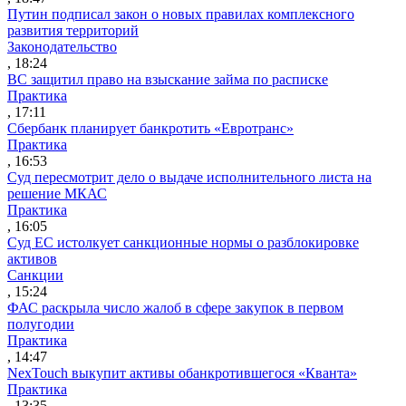
Путин подписал закон о новых правилах комплексного
развития территорий
Законодательство
, 18:24
ВС защитил право на взыскание займа по расписке
Практика
, 17:11
Сбербанк планирует банкротить «Евротранс»
Практика
, 16:53
Суд пересмотрит дело о выдаче исполнительного листа на
решение МКАС
Практика
, 16:05
Суд ЕС истолкует санкционные нормы о разблокировке
активов
Санкции
, 15:24
ФАС раскрыла число жалоб в сфере закупок в первом
полугодии
Практика
, 14:47
NexTouch выкупит активы обанкротившегося «Кванта»
Практика
, 13:35