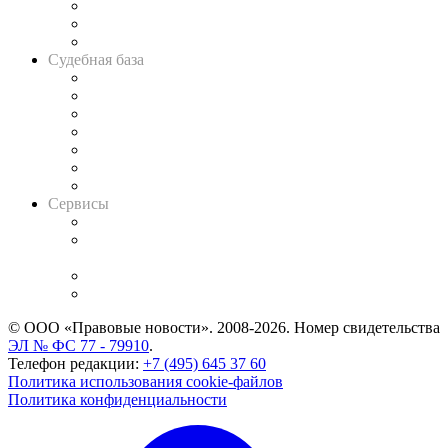
Советы для литигаторов
Сговоры на торгах
Авто
Судебная база
Картотека арбитражных дел
Решения арбитражных судов
Календарь рассмотрения арбитражных дел
Досье судей
Информация о судах
RSS лента новостей
Вакансии для юристов
Сервисы
Справочно-правовая система
Casebook: мониторинг дел
и компаний
Caselook: поиск и анализ практики
CASE.ONE: управление юридической службой
© ООО «Правовые новости». 2008-2026.
Номер свидетельства
ЭЛ № ФС 77 - 79910
.
Телефон редакции:
+7 (495) 645 37 60
Политика использования cookie-файлов
Политика конфиденциальности