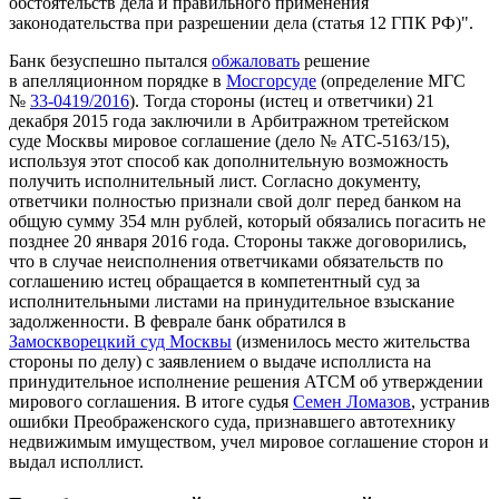
обстоятельств дела и правильного применения
законодательства при разрешении дела (статья 12 ГПК РФ)".
Банк безуспешно пытался
обжаловать
решение
в апелляционном порядке в
Мосгорсуде
(определение МГС
№
33-0419/2016
). Тогда стороны (истец и ответчики) 21
декабря 2015 года заключили в Арбитражном третейском
суде Москвы мировое соглашение (дело № АТС-5163/15),
используя этот способ как дополнительную возможность
получить исполнительный лист. Согласно документу,
ответчики полностью признали свой долг перед банком на
общую сумму 354 млн рублей, который обязались погасить не
позднее 20 января 2016 года. Стороны также договорились,
что в случае неисполнения ответчиками обязательств по
соглашению истец обращается в компетентный суд за
исполнительными листами на принудительное взыскание
задолженности. В феврале банк обратился в
Замоскворецкий суд Москвы
(изменилось место жительства
стороны по делу) с заявлением о выдаче исполлиста на
принудительное исполнение решения АТСМ об утверждении
мирового соглашения. В итоге судья
Семен Ломазов
, устранив
ошибки Преображенского суда, признавшего автотехнику
недвижимым имуществом, учел мировое соглашение сторон и
выдал исполлист.