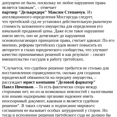
допущено не было, поскольку не любое нарушение права
является таковым", – отмечает
партнер "Делькредере" Максим Степанчук
. Из
апелляционного определения Мосгорсуда следует,
что третейский суд не установил действительную рыночную
стоимость заложенного имущества для определения его
начальной продажной цены. Даже если такое нарушение
имело место, оно не дотягивает до нарушения
основополагающих принципов права, считает адвокат. По его
мнению, реформа третейских судов может повысить их
авторитет в глазах юридического сообщества, что улучшит
качество принимаемых решений и как результат – снизит
вмешательство госсудов в работу третейских.
"Случается, что судебное решение требуется не столько для
восстановления справедливости, сколько для создания
юридической обязанности на передачу имущества, –
рассуждает
юрист компании "Деловой фарватер"
Павел Ивченков
. – То есть фактически спора между
сторонами нет, но из-за возможных неясностей с налоговыми
или иными надзорными органами надежнее иметь
неоспоримый документ, каковым и является судебное
решение". В таких случаях и подписание мирового
соглашения не вызывает особых затруднений у сторон. Но
тогда и исполнение решения третейского суда не должно бы