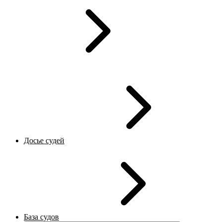
Досье судей
База судов