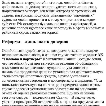
было вызывать трудностей – его ведь можно исполнить
добровольно, не дожидаясь принудительного исполнения,
подчеркивает эксперт. Усиление контроля за третейскими
судами, наверняка, послужит уменьшению "карманных"
судов, но может привести и к тому, что реально в каждом
субъекте РФ останутся буквально единицы арбитражей, а
решение споров будет все чаще переходить в сферу мировых и
районных судов, заключает юрист.
Реформа – лишь шаг к доверию
Ошибочными судебные акты, которыми отказано в выдаче
исполнительного листа, в данном случае считает
адвокат АК
"Павлова и партнеры" Константин Савин
.
Госсуды сочли,
что третейский суд при вынесении решения об обращении
взыскания на заложенное имущество и указании его
начальной продажной цены не устанавливал действительную
стоимость транспортных средств, а руководствовался
согласованными сторонами в договоре залога цифрами. "Суд
попытался намекнуть на то, что цена предмета залога в этом
случае подлежит установлению обязательно на основании
отчета об оценке рыночной стоимости. Однако из закона
этого не следует, – подчеркивает Савин. – В законе четко
указаны примерно 20 исключений, когда цена предмета залога
определяется действительно на основании отчета об оценке.