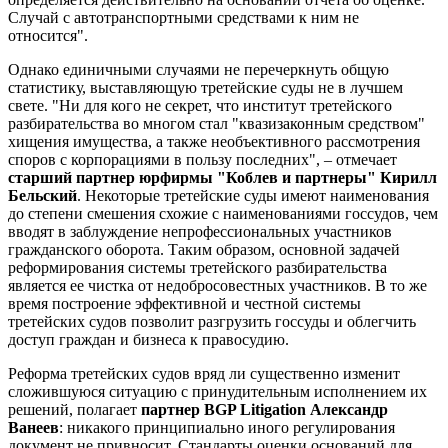
Случай с автотранспортными средствами к ним не
относится".
Однако единичными случаями не перечеркнуть общую
статистику, выставляющую третейские суды не в лучшем
свете. "Ни для кого не секрет, что институт третейского
разбирательства во многом стал "квазизаконным средством"
хищения имущества, а также необъективного рассмотрения
споров с корпорациями в пользу последних", – отмечает
старший партнер юрфирмы "Коблев и партнеры" Кирилл
Бельский
. Некоторые третейские суды имеют наименования
до степени смешения схожие с наименованиями госсудов, чем
вводят в заблуждение непрофессиональных участников
гражданского оборота. Таким образом, основной задачей
реформирования системы третейского разбирательства
является ее чистка от недобросовестных участников. В то же
время построение эффективной и честной системы
третейских судов позволит разгрузить госсуды и облегчить
доступ граждан и бизнеса к правосудию.
Реформа третейских судов вряд ли существенно изменит
сложившуюся ситуацию с принудительным исполнением их
решений, полагает
партнер BGP Litigation Александр
Ванеев
: никакого принципиально иного регулирования
документ не привносит. Стандарты оценки оснований для