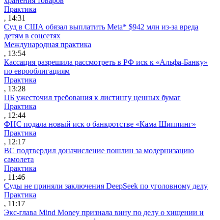
хранения товаров
Практика
, 14:31
Суд в США обязал выплатить Meta* $942 млн из-за вреда
детям в соцсетях
Международная практика
, 13:54
Кассация разрешила рассмотреть в РФ иск к «Альфа-Банку»
по еврооблигациям
Практика
, 13:28
ЦБ ужесточил требования к листингу ценных бумаг
Практика
, 12:44
ФНС подала новый иск о банкротстве «Кама Шиппинг»
Практика
, 12:17
ВС подтвердил доначисление пошлин за модернизацию
самолета
Практика
, 11:46
Суды не приняли заключения DeepSeek по уголовному делу
Практика
, 11:17
Экс-глава Mind Money признала вину по делу о хищении и