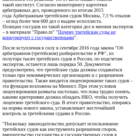
такой институт. Согласно мониторингу картотеки
арбитражных дел, проведенного по итогам 2015
года Арбитражным третейским судом Москвы, 7,5 % отказов
– исход более чем 600 дел о выдаче исполлиста.
Позиции госсудов по такой категории дел и мнения экспертов
– в материале "Право.ru" "
Почему третейские суды не
конкурируют с государственными
".
После вступления в силу в сентябре 2016 года закона "Об
арбитражном (третейском) разбирательстве в РФ", из
полутора тысяч третейских судов в России, по подсчетам
экспертов, останется лишь порядка 50. Документом
предусмотрено, что третейские суды должны создаваться
только при некоммерческих организациях и с разрешения
правительства. Также вводится лицензирование таких судов –
эта функция возложена на Минюст. При этом условия
лицензирования размыты настолько, что пока трудно понять,
какими критериями должна обладать НКО, чтобы получить
лицензию третейского суда. В итоге правительство, опираясь
на нормы нового закона, устанавливает жесточайший
контроль за третейскими судами в России.
"Поскольку законодательство допускает использование
третейских судов как инструмента разрешения споров,
вмешательство государства и государственных судов в