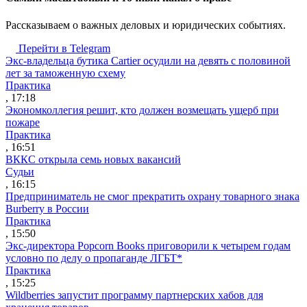
Рассказываем о важных деловых и юридических событиях.
Перейти в Telegram
Экс-владельца бутика Cartier осудили на девять с половиной
лет за таможенную схему
Практика
, 17:18
Экономколлегия решит, кто должен возмещать ущерб при
пожаре
Практика
, 16:51
ВККС открыла семь новых вакансий
Судьи
, 16:15
Предприниматель не смог прекратить охрану товарного знака
Burberry в России
Практика
, 15:50
Экс-директора Popcorn Books приговорили к четырем годам
условно по делу о пропаганде ЛГБТ*
Практика
, 15:25
Wildberries запустит программу партнерских хабов для