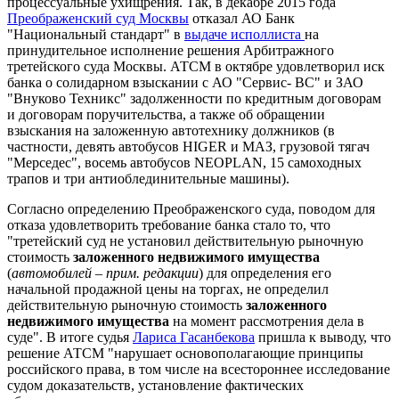
процессуальные ухищрения. Так, в декабре 2015 года
Преображенский суд Москвы
отказал АО Банк
"Национальный стандарт" в
выдаче исполлиста
на
принудительное исполнение решения Арбитражного
третейского суда Москвы. АТСМ в октябре удовлетворил иск
банка о солидарном взыскании с АО "Сервис- ВС" и ЗАО
"Внуково Техникс" задолженности по кредитным договорам
и договорам поручительства, а также об обращении
взыскания на заложенную автотехнику должников (в
частности, девять автобусов HIGER и МАЗ, грузовой тягач
"Мерседес", восемь автобусов NEOPLAN, 15 самоходных
трапов и три антиоблединительные машины).
Согласно определению Преображенского суда, поводом для
отказа удовлетворить требование банка стало то, что
"третейский суд не установил действительную рыночную
стоимость
заложенного недвижимого имущества
(
автомобилей – прим. редакции
)
для определения его
начальной продажной цены на торгах, не определил
действительную рыночную стоимость
заложенного
недвижимого имущества
на момент рассмотрения дела в
суде". В итоге судья
Лариса Гасанбекова
пришла к выводу, что
решение АТСМ "нарушает основополагающие принципы
российского права, в том числе на всестороннее исследование
судом доказательств, установление фактических