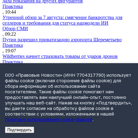
дала показания на других фигурантов
Практика
, 10:44
Утренний обзор за 7 августа: смягчение банкротства для
селлеров и требования для статуса нацмодели ИИ
Обзор СМИ
, 09:22
Путин разрешил приватизацию аэропорта Шереметьево
Практика
, 19:07
Wildberries начнет страховать товары от ударов дронов
Практика
, 18:56
ВС уточнил, когда дело можно пересмотреть по вновь
ООО «Правовые Новости» (ИНН 7704317790) использует
открывшимся обстоятельствам
файлы cookie (включая сторонние файлы cookie) для
Практика
сбора информации об использовании сайта
, 18:06
посетителями. Такие файлы cookie помогают нам
Росреестр предложил новый механизм оспаривания
предоставлять вам наилучший онлайн-опыт, постоянно
кадастровой стоимости
улучшать наш веб-сайт. Нажав на кнопку «Подтвердить»,
Практика
вы даете согласие на обработку файлов cookie в
, 18:00
соответствии с условиями, изложенными в нашей
Банк «Траст» погасит 797,3 млн руб. долга перед ФНС за
Политике использования cookie-файлов
.
«Гема-Инвест»
Практика
Подтвердить
, 17:51
Реклама
АО"Право.ру" ИНН: 7708095468