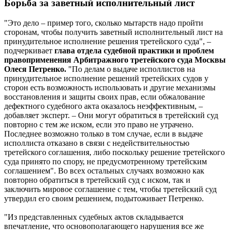
Борьба за заветный исполнительный лист
"Это дело – пример того, сколько мытарств надо пройти
сторонам, чтобы получить заветный исполнительный лист на
принудительное исполнение решения третейского суда", –
подчеркивает
глава отдела судебной практики и проблем
правоприменения Арбитражного третейского суда Москвы
Олеся Петренко.
"По делам о выдаче исполлистов на
принудительное исполнение решений третейских судов у
сторон есть возможность использовать и другие механизмы
восстановления и защиты своих прав, если обжалование
дефектного судебного акта оказалось неэффективным, –
добавляет эксперт. – Они могут обратиться в третейский суд
повторно с тем же иском, если это право не утрачено.
Последнее возможно только в том случае, если в выдаче
исполлиста отказано в связи с недействительностью
третейского соглашения, либо поскольку решение третейского
суда принято по спору, не предусмотренному третейским
соглашением". Во всех остальных случаях возможно как
повторно обратиться в третейский суд с иском, так и
заключить мировое соглашение с тем, чтобы третейский суд
утвердил его своим решением, подытоживает Петренко.
"Из представленных судебных актов складывается
впечатление, что основополагающего нарушения все же