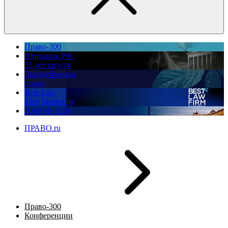
Право-300
Юррынок РФ:
35 лет спустя
Экологическое
право
Best Law
Firm Marketing
ПМЮФ 2026
ПРАВО.ru
Право-300
Конференции