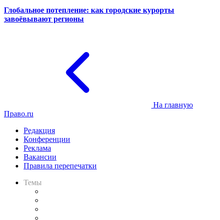
Глобальное потепление: как городские курорты
завоёвывают регионы
На главную
Право.ru
Редакция
Конференции
Реклама
Вакансии
Правила перепечатки
Темы
Практика
Законодательство
Процесс
Исследования