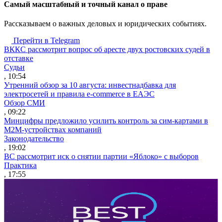
Cамый масштабный и точный канал о праве
Рассказываем о важных деловых и юридических событиях.
Перейти в Telegram
ВККС рассмотрит вопрос об аресте двух ростовских судей в
отставке
Судьи
, 10:54
Утренний обзор за 10 августа: инвестнадбавка для
электросетей и правила e-commerce в ЕАЭС
Обзор СМИ
, 09:22
Минцифры предложило усилить контроль за сим-картами в
M2M-устройствах компаний
Законодательство
, 19:02
ВС рассмотрит иск о снятии партии «Яблоко» с выборов
Практика
, 17:55