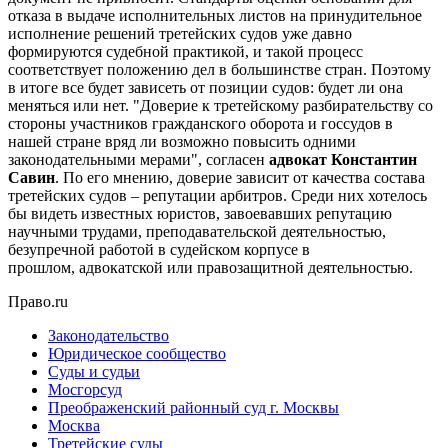
отказа в выдаче исполнительных листов на принудительное
исполнение решений третейских судов уже давно
формируются судебной практикой, и такой процесс
соответствует положению дел в большинстве стран. Поэтому
в итоге все будет зависеть от позиции судов: будет ли она
меняться или нет. "Доверие к третейскому разбирательству со
стороны участников гражданского оборота и госсудов в
нашей стране вряд ли возможно повысить одними
законодательными мерами", согласен
адвокат Константин
Савин
. По его мнению, доверие зависит от качества состава
третейских судов – репутации арбитров. Среди них хотелось
бы видеть известных юристов, завоевавших репутацию
научными трудами, преподавательской деятельностью,
безупречной работой в судейском корпусе в
прошлом, адвокатской или правозащитной деятельностью.
Право.ru
Законодательство
Юридическое сообщество
Суды и судьи
Мосгорсуд
Преображенский районный суд г. Москвы
Москва
Третейские суды