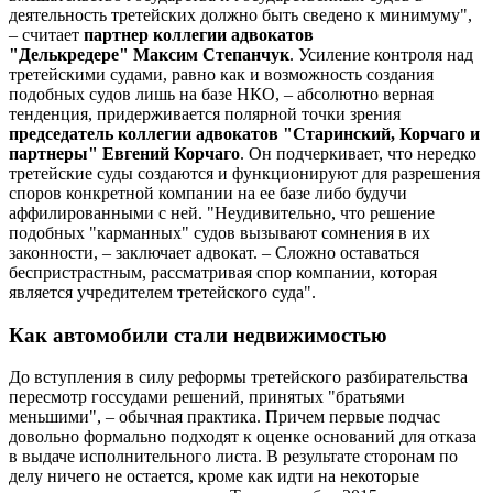
деятельность третейских должно быть сведено к минимуму",
– считает
партнер коллегии адвокатов
"Делькредере" Максим Степанчук
. Усиление контроля над
третейскими судами, равно как и возможность создания
подобных судов лишь на базе НКО, – абсолютно верная
тенденция, придерживается полярной точки зрения
председатель коллегии адвокатов "Старинский, Корчаго и
партнеры" Евгений Корчаго
. Он подчеркивает, что нередко
третейские суды создаются и функционируют для разрешения
споров конкретной компании на ее базе либо будучи
аффилированными с ней. "Неудивительно, что решение
подобных "карманных" судов вызывают сомнения в их
законности, – заключает адвокат. – Сложно оставаться
беспристрастным, рассматривая спор компании, которая
является учредителем третейского суда".
Как автомобили стали недвижимостью
До вступления в силу реформы третейского разбирательства
пересмотр госсудами решений, принятых "братьями
меньшими", – обычная практика. Причем первые подчас
довольно формально подходят к оценке оснований для отказа
в выдаче исполнительного листа. В результате сторонам по
делу ничего не остается, кроме как идти на некоторые