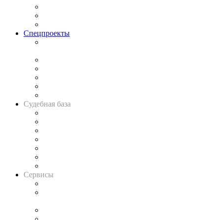
Рынок юридических услуг
Юридическое сообщество
Важнейшие правовые темы в прессе
Спецпроекты
Подкаст «В здравом уме
и твёрдой памяти»
Legal Design
Банкротная панорама
Советы для литигаторов
Сговоры на торгах
Авто
Судебная база
Картотека арбитражных дел
Решения арбитражных судов
Календарь рассмотрения арбитражных дел
Досье судей
Информация о судах
RSS лента новостей
Вакансии для юристов
Сервисы
Справочно-правовая система
Casebook: мониторинг дел
и компаний
Caselook: поиск и анализ практики
CASE.ONE: управление юридической службой