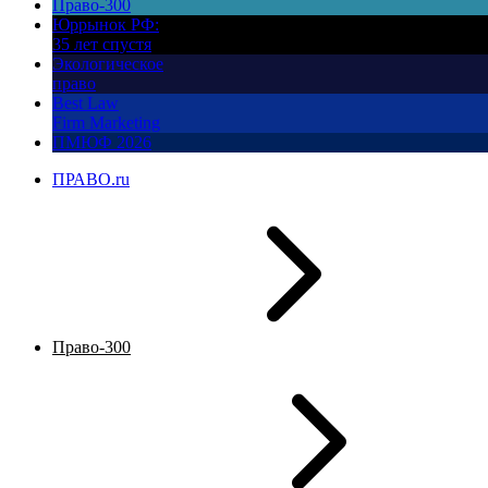
Право-300
Юррынок РФ:
35 лет спустя
Экологическое
право
Best Law
Firm Marketing
ПМЮФ 2026
ПРАВО.ru
Право-300