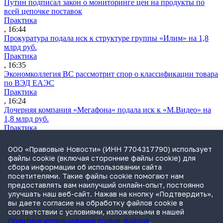
Путин подписал закон о мониторинге цен на продукты по
всей цепочке поставок
Практика
, 16:44
Прокуратура подала иск к структуре группы «Илим» на 1,8
млрд руб.
Практика
, 16:35
Экономколлегия ВС рассмотрит спор о классификации товара
по ВЭД ЕАЭС
Практика
, 16:24
Дочерняя компания «Мегафона» подала иск к «М.Видео» на
1,8 млрд руб.
Практика
, 15:50
СИП проверит отмену патента на систему управления
ООО «Правовые Новости» (ИНН 7704317790) использует
устройствами после возражений «Яндекса»
файлы cookie (включая сторонние файлы cookie) для
Практика
сбора информации об использовании сайта
, 15:17
посетителями. Такие файлы cookie помогают нам
Суды 10 стран рассматривают иски российской «дочки»
предоставлять вам наилучший онлайн-опыт, постоянно
Google о возврате дивидендов
улучшать наш веб-сайт. Нажав на кнопку «Подтвердить»,
Международная практика
вы даете согласие на обработку файлов cookie в
, 14:09
соответствии с условиями, изложенными в нашей
Политике использования cookie-файлов
.