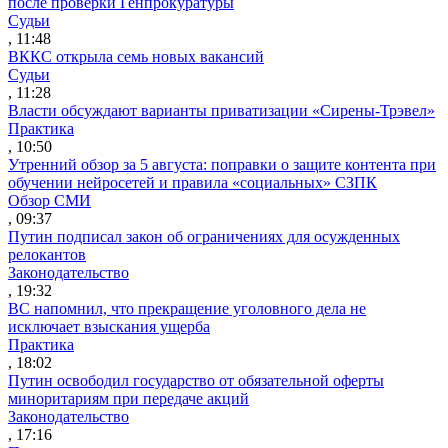
после проверки Генпрокуратуры
Судьи
, 11:48
ВККС открыла семь новых вакансий
Судьи
, 11:28
Власти обсуждают варианты приватизации «Сирены-Трэвел»
Практика
, 10:50
Утренний обзор за 5 августа: поправки о защите контента при
обучении нейросетей и правила «социальных» СЗПК
Обзор СМИ
, 09:37
Путин подписал закон об ограничениях для осужденных
релокантов
Законодательство
, 19:32
ВС напомнил, что прекращение уголовного дела не
исключает взыскания ущерба
Практика
, 18:02
Путин освободил государство от обязательной оферты
миноритариям при передаче акций
Законодательство
, 17:16