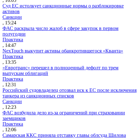
, 16:05
Суд ЕС истолкует санкционные нормы о разблокировке
активов
Санкции
, 15:24
ФАС раскрыла число жалоб в сфере закупок в первом
полугодии
Практика
, 14:47
NexTouch выкупит активы обанкротившегося «Кванта»
Практика
, 13:35
«Евротранс» перешел в полноценный дефолт по трем
выпускам облигаций
Практика
, 12:31
Российский судовладелец отозвал иск к ЕС после исключения
танкера из санкционных списков
Санкции
, 12:23
ФАС возбудила дело из-за ограничений при страховании
заемщиков
Практика
, 12:06
Самарская ККС приняла отставку главы облсуда Шилова