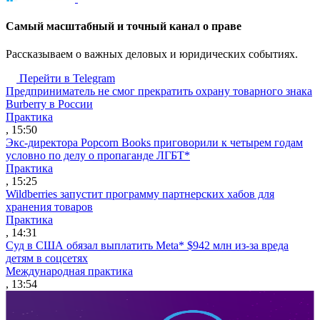
Cамый масштабный и точный канал о праве
Рассказываем о важных деловых и юридических событиях.
Перейти в Telegram
Предприниматель не смог прекратить охрану товарного знака
Burberry в России
Практика
, 15:50
Экс-директора Popcorn Books приговорили к четырем годам
условно по делу о пропаганде ЛГБТ*
Практика
, 15:25
Wildberries запустит программу партнерских хабов для
хранения товаров
Практика
, 14:31
Суд в США обязал выплатить Meta* $942 млн из-за вреда
детям в соцсетях
Международная практика
, 13:54