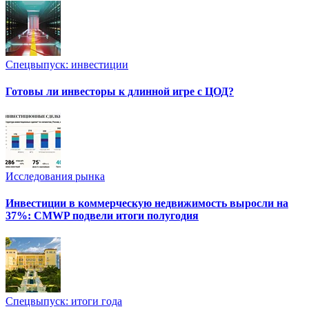
Спецвыпуск: инвестиции
Готовы ли инвесторы к длинной игре с ЦОД?
Исследования рынка
Инвестиции в коммерческую недвижимость выросли на
37%: CMWP подвели итоги полугодия
Спецвыпуск: итоги года