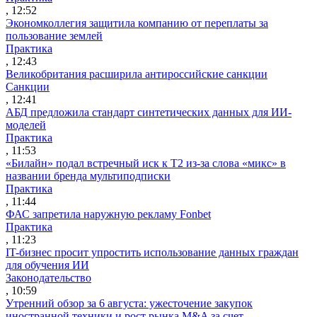
, 12:52
Экономколлегия защитила компанию от переплаты за
пользование землей
Практика
, 12:43
Великобритания расширила антироссийские санкции
Санкции
, 12:41
АБД предложила стандарт синтетических данных для ИИ-
моделей
Практика
, 11:53
«Билайн» подал встречный иск к Т2 из-за слова «микс» в
названии бренда мультиподписки
Практика
, 11:44
ФАС запретила наружную рекламу Fonbet
Практика
, 11:23
IT-бизнес просит упростить использование данных граждан
для обучения ИИ
Законодательство
, 10:59
Утренний обзор за 6 августа: ужесточение закупок
иностранной техники и рост рынка M&A за счет