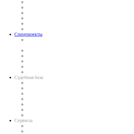
Законодательство
Процесс
Исследования
Рынок юридических услуг
Юридическое сообщество
Важнейшие правовые темы в прессе
Спецпроекты
Подкаст «В здравом уме
и твёрдой памяти»
Legal Design
Банкротная панорама
Советы для литигаторов
Сговоры на торгах
Авто
Судебная база
Картотека арбитражных дел
Решения арбитражных судов
Календарь рассмотрения арбитражных дел
Досье судей
Информация о судах
RSS лента новостей
Вакансии для юристов
Сервисы
Справочно-правовая система
Casebook: мониторинг дел