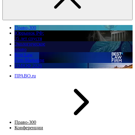
Право-300
Юррынок РФ:
35 лет спустя
Экологическое
право
Best Law
Firm Marketing
ПМЮФ 2026
ПРАВО.ru
Право-300
Конференции