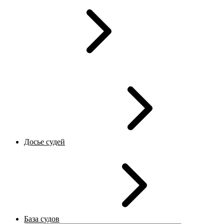
Досье судей
База судов