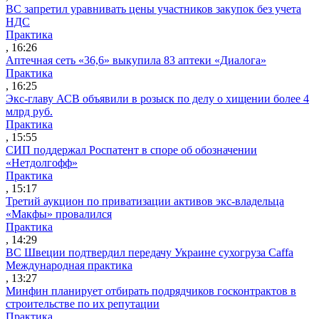
ВС запретил уравнивать цены участников закупок без учета
НДС
Практика
, 16:26
Аптечная сеть «36,6» выкупила 83 аптеки «Диалога»
Практика
, 16:25
Экс-главу АСВ объявили в розыск по делу о хищении более 4
млрд руб.
Практика
, 15:55
СИП поддержал Роспатент в споре об обозначении
«Нетдолгофф»
Практика
, 15:17
Третий аукцион по приватизации активов экс-владельца
«Макфы» провалился
Практика
, 14:29
ВС Швеции подтвердил передачу Украине сухогруза Caffa
Международная практика
, 13:27
Минфин планирует отбирать подрядчиков госконтрактов в
строительстве по их репутации
Практика