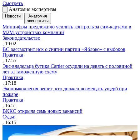
Смотреть
Анатомия экспертизы
Новости
Анатомия
экспертизы
Минцифры предложило усилить контроль за сим-картами в
M2M-устройствах компаний
Законодательство
, 19:02
ВС рассмотрит иск о снятии партии «Яблоко» с выборов
Практика
, 17:55
Экс-владельца бутика Cartier осудили на девять с половиной
лет за таможенную схему
Практика
, 17:18
Экономколлегия решит, кто должен возмещать ущерб при
пожаре
Практика
, 16:51
ВККС открыла семь новых вакансий
Судьи
, 16:15