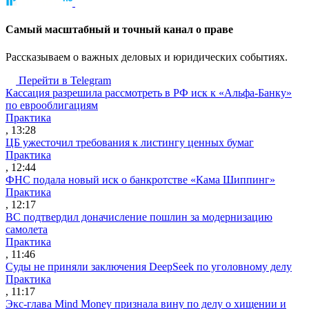
Cамый масштабный и точный канал о праве
Рассказываем о важных деловых и юридических событиях.
Перейти в Telegram
Кассация разрешила рассмотреть в РФ иск к «Альфа-Банку»
по еврооблигациям
Практика
, 13:28
ЦБ ужесточил требования к листингу ценных бумаг
Практика
, 12:44
ФНС подала новый иск о банкротстве «Кама Шиппинг»
Практика
, 12:17
ВС подтвердил доначисление пошлин за модернизацию
самолета
Практика
, 11:46
Суды не приняли заключения DeepSeek по уголовному делу
Практика
, 11:17
Экс-глава Mind Money признала вину по делу о хищении и