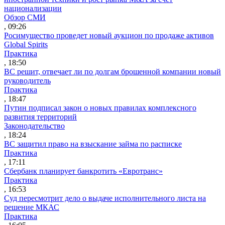
национализации
Обзор СМИ
, 09:26
Росимущество проведет новый аукцион по продаже активов
Global Spirits
Практика
, 18:50
ВС решит, отвечает ли по долгам брошенной компании новый
руководитель
Практика
, 18:47
Путин подписал закон о новых правилах комплексного
развития территорий
Законодательство
, 18:24
ВС защитил право на взыскание займа по расписке
Практика
, 17:11
Сбербанк планирует банкротить «Евротранс»
Практика
, 16:53
Суд пересмотрит дело о выдаче исполнительного листа на
решение МКАС
Практика