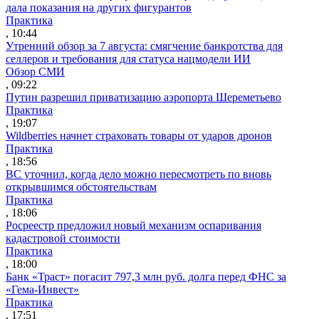
дала показания на других фигурантов
Практика
, 10:44
Утренний обзор за 7 августа: смягчение банкротства для
селлеров и требования для статуса нацмодели ИИ
Обзор СМИ
, 09:22
Путин разрешил приватизацию аэропорта Шереметьево
Практика
, 19:07
Wildberries начнет страховать товары от ударов дронов
Практика
, 18:56
ВС уточнил, когда дело можно пересмотреть по вновь
открывшимся обстоятельствам
Практика
, 18:06
Росреестр предложил новый механизм оспаривания
кадастровой стоимости
Практика
, 18:00
Банк «Траст» погасит 797,3 млн руб. долга перед ФНС за
«Гема-Инвест»
Практика
, 17:51