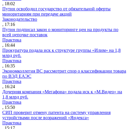
, 18:02
Путин освободил государство от обязательной оферты
миноритариям при передаче акций
Законодательство
, 17:16
Путин подписал закон о мониторинге цен на продукты по
всей цепочке поставок
Практика
, 16:44
Прокуратура подала иск к структуре группы «Илим» на 1,8
млрд руб.
Практика
, 16:35
Экономколлегия ВС рассмотрит спор о классификации товара
по ВЭД ЕАЭС
Практика
, 16:24
Дочерняя компания «Мегафона» подала иск к «М.Видео» на
1,8 млрд руб.
Практика
, 15:50
СИП проверит отмену патента на систему управления
устройствами после возражений «Яндекса»
Практика
, 15:17