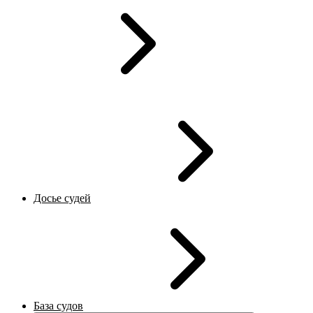
Досье судей
База судов