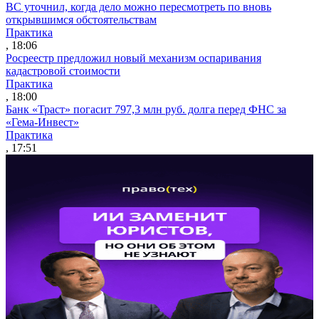
ВС уточнил, когда дело можно пересмотреть по вновь
открывшимся обстоятельствам
Практика
, 18:06
Росреестр предложил новый механизм оспаривания
кадастровой стоимости
Практика
, 18:00
Банк «Траст» погасит 797,3 млн руб. долга перед ФНС за
«Гема-Инвест»
Практика
, 17:51