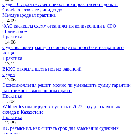
Суды 10 стран рассматривают иски российской «дочки»
Google о возврате дивидендов
Международная практика
, 14:09
ФАС раскрыла схему ограничения конкуренции в СРО
«Единство»
Практика
, 14:08
Суд снял арбитражную оговорку по просьбе иностранного
истца
Практика
, 13:11
ВККС открыла шесть новых вакансий
Судьи
, 13:06
Экономколлегия решит, можно ли уменьшить сумму гарантии
на стоимость выполненных работ
Практика
, 13:04
Wildberries планирует запустить в 2027 году два крупных
склада в Казахстане
Практика
, 12:29
ВС разъяснил, как считать срок для взыскания судебных
расходов