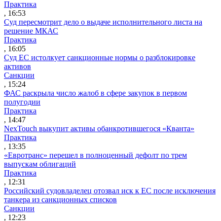
Практика
, 16:53
Суд пересмотрит дело о выдаче исполнительного листа на
решение МКАС
Практика
, 16:05
Суд ЕС истолкует санкционные нормы о разблокировке
активов
Санкции
, 15:24
ФАС раскрыла число жалоб в сфере закупок в первом
полугодии
Практика
, 14:47
NexTouch выкупит активы обанкротившегося «Кванта»
Практика
, 13:35
«Евротранс» перешел в полноценный дефолт по трем
выпускам облигаций
Практика
, 12:31
Российский судовладелец отозвал иск к ЕС после исключения
танкера из санкционных списков
Санкции
, 12:23