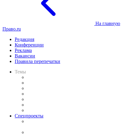
На главную
Право.ru
Редакция
Конференции
Реклама
Вакансии
Правила перепечатки
Темы
Практика
Законодательство
Процесс
Исследования
Рынок юридических услуг
Юридическое сообщество
Важнейшие правовые темы в прессе
Спецпроекты
Подкаст «В здравом уме
и твёрдой памяти»
Legal Design