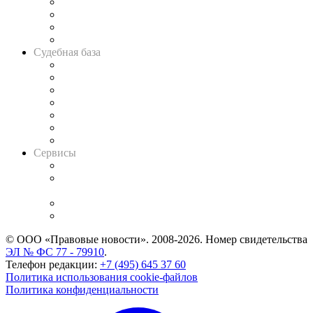
Банкротная панорама
Советы для литигаторов
Сговоры на торгах
Авто
Судебная база
Картотека арбитражных дел
Решения арбитражных судов
Календарь рассмотрения арбитражных дел
Досье судей
Информация о судах
RSS лента новостей
Вакансии для юристов
Сервисы
Справочно-правовая система
Casebook: мониторинг дел
и компаний
Caselook: поиск и анализ практики
CASE.ONE: управление юридической службой
© ООО «Правовые новости». 2008-2026.
Номер свидетельства
ЭЛ № ФС 77 - 79910
.
Телефон редакции:
+7 (495) 645 37 60
Политика использования cookie-файлов
Политика конфиденциальности