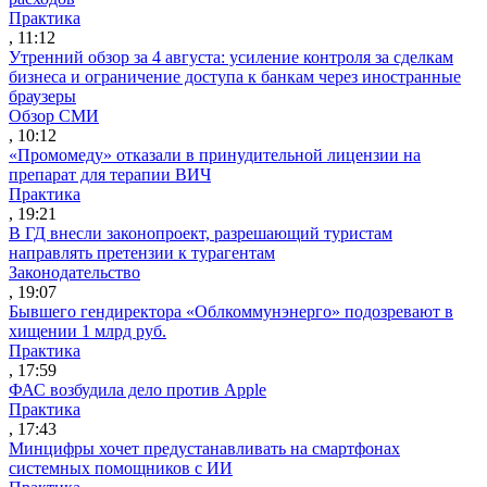
Практика
, 11:12
Утренний обзор за 4 августа: усиление контроля за сделкам
бизнеса и ограничение доступа к банкам через иностранные
браузеры
Обзор СМИ
, 10:12
«Промомеду» отказали в принудительной лицензии на
препарат для терапии ВИЧ
Практика
, 19:21
В ГД внесли законопроект, разрешающий туристам
направлять претензии к турагентам
Законодательство
, 19:07
Бывшего гендиректора «Облкоммунэнерго» подозревают в
хищении 1 млрд руб.
Практика
, 17:59
ФАС возбудила дело против Apple
Практика
, 17:43
Минцифры хочет предустанавливать на смартфонах
системных помощников с ИИ