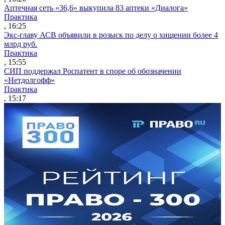
Аптечная сеть «36,6» выкупила 83 аптеки «Диалога»
Практика
, 16:25
Экс-главу АСВ объявили в розыск по делу о хищении более 4
млрд руб.
Практика
, 15:55
СИП поддержал Роспатент в споре об обозначении
«Нетдолгофф»
Практика
, 15:17