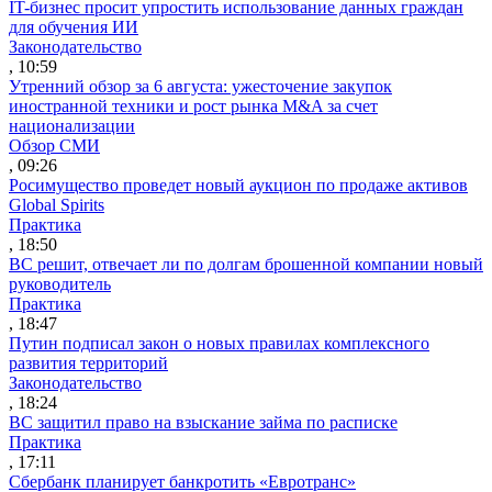
IT-бизнес просит упростить использование данных граждан
для обучения ИИ
Законодательство
, 10:59
Утренний обзор за 6 августа: ужесточение закупок
иностранной техники и рост рынка M&A за счет
национализации
Обзор СМИ
, 09:26
Росимущество проведет новый аукцион по продаже активов
Global Spirits
Практика
, 18:50
ВС решит, отвечает ли по долгам брошенной компании новый
руководитель
Практика
, 18:47
Путин подписал закон о новых правилах комплексного
развития территорий
Законодательство
, 18:24
ВС защитил право на взыскание займа по расписке
Практика
, 17:11
Сбербанк планирует банкротить «Евротранс»