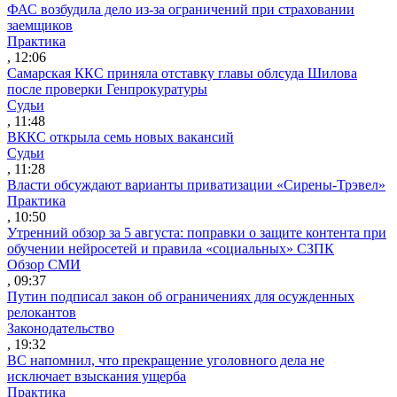
ФАС возбудила дело из-за ограничений при страховании
заемщиков
Практика
, 12:06
Самарская ККС приняла отставку главы облсуда Шилова
после проверки Генпрокуратуры
Судьи
, 11:48
ВККС открыла семь новых вакансий
Судьи
, 11:28
Власти обсуждают варианты приватизации «Сирены-Трэвел»
Практика
, 10:50
Утренний обзор за 5 августа: поправки о защите контента при
обучении нейросетей и правила «социальных» СЗПК
Обзор СМИ
, 09:37
Путин подписал закон об ограничениях для осужденных
релокантов
Законодательство
, 19:32
ВС напомнил, что прекращение уголовного дела не
исключает взыскания ущерба
Практика