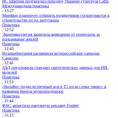
ВС Швеции подтвердил передачу Украине сухогруза Caffa
Международная практика
, 13:27
Минфин планирует отбирать подрядчиков госконтрактов в
строительстве по их репутации
Практика
, 12:52
Экономколлегия защитила компанию от переплаты за
пользование землей
Практика
, 12:43
Великобритания расширила антироссийские санкции
Санкции
, 12:41
АБД предложила стандарт синтетических данных для ИИ-
моделей
Практика
, 11:53
«Билайн» подал встречный иск к Т2 из-за слова «микс» в
названии бренда мультиподписки
Практика
, 11:44
ФАС запретила наружную рекламу Fonbet
Практика
, 11:23