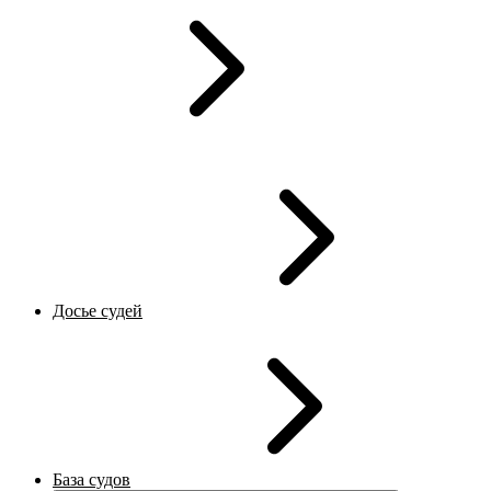
Досье судей
База судов