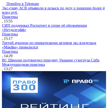
Перейти в Telegram
Экс-главу АСВ объявили в розыск по делу о хищении более 4
млрд руб.
Практика
, 15:55
СИП поддержал Роспатент в споре об обозначении
«Нетдолгофф»
Практика
, 15:17
Третий аукцион по приватизации активов экс-владельца
«Макфы» провалился
Практика
, 14:29
ВС Швеции подтвердил передачу Украине сухогруза Caffa
Международная практика
, 13:27