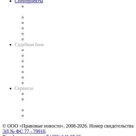
Спецпроекты
Подкаст «В здравом уме
и твёрдой памяти»
Legal Design
Банкротная панорама
Советы для литигаторов
Сговоры на торгах
Авто
Судебная база
Картотека арбитражных дел
Решения арбитражных судов
Календарь рассмотрения арбитражных дел
Досье судей
Информация о судах
RSS лента новостей
Вакансии для юристов
Сервисы
Справочно-правовая система
Casebook: мониторинг дел
и компаний
Caselook: поиск и анализ практики
CASE.ONE: управление юридической службой
© ООО «Правовые новости». 2008-2026.
Номер свидетельства
ЭЛ № ФС 77 - 79910
.