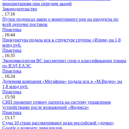
миноритариям при передаче акций
Законодательство
, 17:16
Путин подписал закон о мониторинге цен на продукты по
всей цепочке поставок
Практика
, 16:44
Прокуратура подала иск к структуре группы «Илим» на 1,8
млрд руб.
Практика
, 16:35
Экономколлегия ВС рассмотрит спор о классификации товара
по ВЭД ЕАЭС
Практика
, 16:24
Дочерняя компания «Мегафона» подала иск к «М.Видео» на
1,8 млрд руб.
Практика
, 15:50
СИП проверит отмену патента на систему управления
устройствами после возражений «Яндекса»
Практика
, 15:17
Суды 10 стран рассматривают иски российской «дочки»
Google о возврате дивидендов