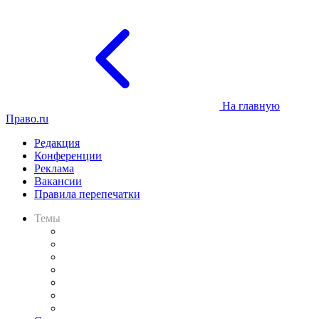
На главную
Право.ru
Редакция
Конференции
Реклама
Вакансии
Правила перепечатки
Темы
Практика
Законодательство
Процесс
Исследования
Рынок юридических услуг
Юридическое сообщество
Важнейшие правовые темы в прессе