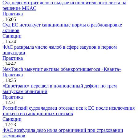
Суд пересмотрит дело о выдаче исполнительного листа на
решение МКАС
Практика
, 16:05
Суд ЕС истолкует санкционные нормы о разблокировке
активов
Санкции
, 15:24
ФАС раскрыла число жалоб в сфере закупок в первом
полугодии
Практика
, 14:47
NexTouch выкупит активы обанкротившегося «Кванта»
Практика
, 13:35
«Евротранс» перешел в полноценный дефолт по трем
выпускам облигаций
Практика
, 12:31
Российский судовладелец отозвал иск к ЕС после исключения
танкера из санкционных списков
Санкции
, 12:23
ФАС возбудила дело из-за ограничений при страховании
заемщиков