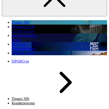
Право-300
Юррынок РФ:
35 лет спустя
Экологическое
право
Best Law
Firm Marketing
ПМЮФ 2026
ПРАВО.ru
Право-300
Конференции