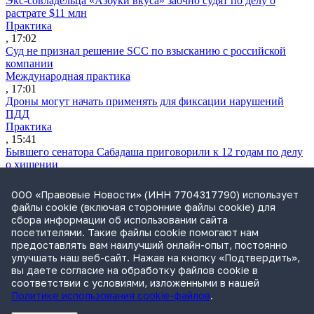
Экс-совладельца «Азбуки вкуса» заочно судят по делу о
растрате $11 млн
Практика
, 17:02
Суд не признал решение SCC по взысканию с российской
компании
Международная практика
, 17:01
Дроны могут начать применять для фиксации нарушений
ПДД
Практика
, 15:41
Бывшего сенатора Сабадаша приговорили к 12 годам по делу
о хищении
Практика
, 15:29
ООО «Правовые Новости» (ИНН 7704317790) использует
Суд начал банкротство партнера экс-судьи Момотова
файлы cookie (включая сторонние файлы cookie) для
Практика
сбора информации об использовании сайта
, 15:00
посетителями. Такие файлы cookie помогают нам
СИП заново рассмотрит спор «М.Видео» о товарном знаке
предоставлять вам наилучший онлайн-опыт, постоянно
«Белая пятница»
улучшать наш веб-сайт. Нажав на кнопку «Подтвердить»,
Практика
вы даете согласие на обработку файлов cookie в
, 14:45
соответствии с условиями, изложенными в нашей
Политике использования cookie-файлов
.