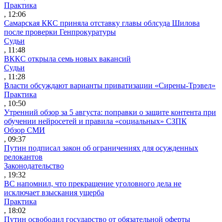
Практика
, 12:06
Самарская ККС приняла отставку главы облсуда Шилова
после проверки Генпрокуратуры
Судьи
, 11:48
ВККС открыла семь новых вакансий
Судьи
, 11:28
Власти обсуждают варианты приватизации «Сирены-Трэвел»
Практика
, 10:50
Утренний обзор за 5 августа: поправки о защите контента при
обучении нейросетей и правила «социальных» СЗПК
Обзор СМИ
, 09:37
Путин подписал закон об ограничениях для осужденных
релокантов
Законодательство
, 19:32
ВС напомнил, что прекращение уголовного дела не
исключает взыскания ущерба
Практика
, 18:02
Путин освободил государство от обязательной оферты