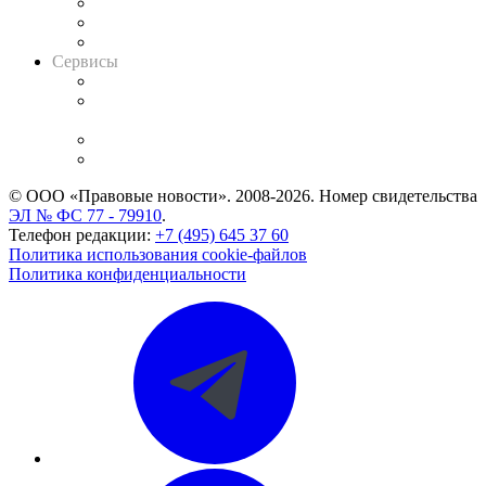
Информация о судах
RSS лента новостей
Вакансии для юристов
Сервисы
Справочно-правовая система
Casebook: мониторинг дел
и компаний
Caselook: поиск и анализ практики
CASE.ONE: управление юридической службой
© ООО «Правовые новости». 2008-2026.
Номер свидетельства
ЭЛ № ФС 77 - 79910
.
Телефон редакции:
+7 (495) 645 37 60
Политика использования cookie-файлов
Политика конфиденциальности