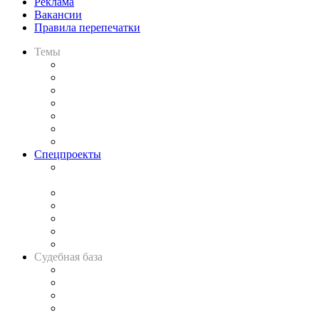
Реклама
Вакансии
Правила перепечатки
Темы
Практика
Законодательство
Процесс
Исследования
Рынок юридических услуг
Юридическое сообщество
Важнейшие правовые темы в прессе
Спецпроекты
Подкаст «В здравом уме
и твёрдой памяти»
Legal Design
Банкротная панорама
Советы для литигаторов
Сговоры на торгах
Авто
Судебная база
Картотека арбитражных дел
Решения арбитражных судов
Календарь рассмотрения арбитражных дел
Досье судей