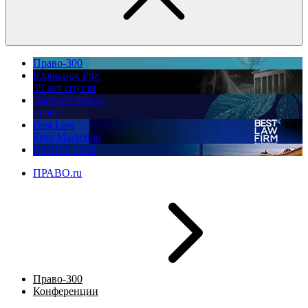
Право-300
Юррынок РФ:
35 лет спустя
Экологическое
право
Best Law
Firm Marketing
ПМЮФ 2026
ПРАВО.ru
Право-300
Конференции