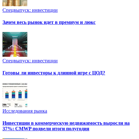
Спецвыпуск: инвестиции
Зачем весь рынок идет в премиум и люкс
Спецвыпуск: инвестиции
Готовы ли инвесторы к длинной игре с ЦОД?
Исследования рынка
Инвестиции в коммерческую недвижимость выросли на
37%: CMWP подвели итоги полугодия