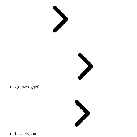
Досье судей
База судов