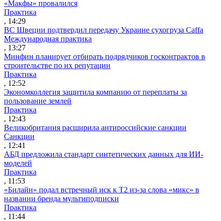
«Макфы» провалился
Практика
, 14:29
ВС Швеции подтвердил передачу Украине сухогруза Caffa
Международная практика
, 13:27
Минфин планирует отбирать подрядчиков госконтрактов в
строительстве по их репутации
Практика
, 12:52
Экономколлегия защитила компанию от переплаты за
пользование землей
Практика
, 12:43
Великобритания расширила антироссийские санкции
Санкции
, 12:41
АБД предложила стандарт синтетических данных для ИИ-
моделей
Практика
, 11:53
«Билайн» подал встречный иск к Т2 из-за слова «микс» в
названии бренда мультиподписки
Практика
, 11:44