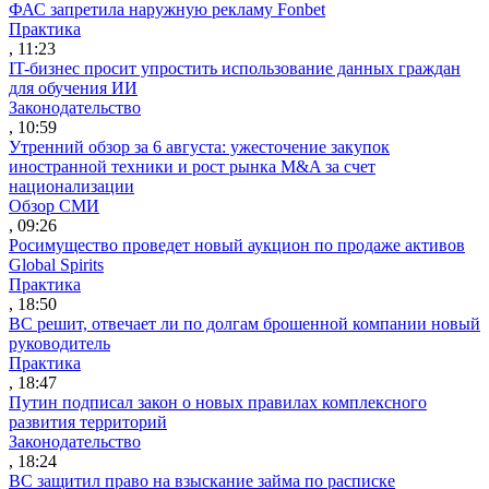
ФАС запретила наружную рекламу Fonbet
Практика
, 11:23
IT-бизнес просит упростить использование данных граждан
для обучения ИИ
Законодательство
, 10:59
Утренний обзор за 6 августа: ужесточение закупок
иностранной техники и рост рынка M&A за счет
национализации
Обзор СМИ
, 09:26
Росимущество проведет новый аукцион по продаже активов
Global Spirits
Практика
, 18:50
ВС решит, отвечает ли по долгам брошенной компании новый
руководитель
Практика
, 18:47
Путин подписал закон о новых правилах комплексного
развития территорий
Законодательство
, 18:24
ВС защитил право на взыскание займа по расписке