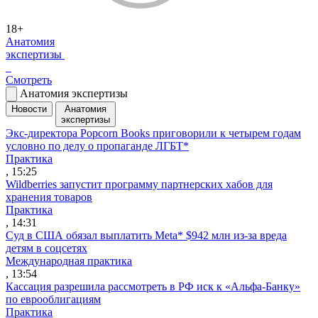
18+
Анатомия
экспертизы
Смотреть
Анатомия экспертизы
Новости
Анатомия
экспертизы
Экс-директора Popcorn Books приговорили к четырем годам
условно по делу о пропаганде ЛГБТ*
Практика
, 15:25
Wildberries запустит программу партнерских хабов для
хранения товаров
Практика
, 14:31
Суд в США обязал выплатить Meta* $942 млн из-за вреда
детям в соцсетях
Международная практика
, 13:54
Кассация разрешила рассмотреть в РФ иск к «Альфа-Банку»
по еврооблигациям
Практика