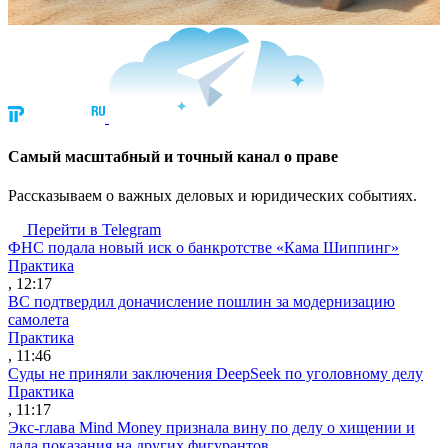
Cамый масштабный и точный канал о праве
Рассказываем о важных деловых и юридических событиях.
Перейти в Telegram
ФНС подала новый иск о банкротстве «Кама Шиппинг»
Практика
, 12:17
ВС подтвердил доначисление пошлин за модернизацию
самолета
Практика
, 11:46
Суды не приняли заключения DeepSeek по уголовному делу
Практика
, 11:17
Экс-глава Mind Money признала вину по делу о хищении и
дала показания на других фигурантов