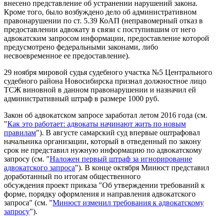
внесено представление об устранении нарушений закона.
Кроме того, было возбуждено дело об административном
правонарушении по ст. 5.39 КоАП (неправомерный отказ в
предоставлении адвокату в связи с поступившим от него
адвокатским запросом информации, предоставление которой
предусмотрено федеральными законами, либо
несвоевременное ее предоставление).
29 ноября мировой судья судебного участка №5 Центрального
судебного района Новосибирска признал должностное лицо
ТСЖ виновной в данном правонарушении и назначил ей
административный штраф в размере 1000 руб.
Закон об адвокатском запросе заработал летом 2016 года (см.
"
Как это работает: адвокаты начинают жить по новым
правилам
"). В августе самарский суд впервые оштрафовал
начальника организации, который в отведенный по закону
срок не представил нужную информацию по адвокатскому
запросу
(см. "
Наложен первый штраф за игнорирование
адвокатского запроса
"). В конце октября Минюст представил
доработанный по итогам общественного
обсуждения проект приказа "Об утверждении требований к
форме, порядку оформления и направления адвокатского
запроса" (см. "
Минюст изменил требования к адвокатскому
запросу
").