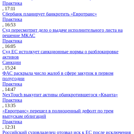
Практика
, 17:11
Сбербанк планирует банкротить «Евротранс»
Практика
, 16:53
Суд пересмотрит дело о выдаче исполнительного листа на
решение МКАС
Практика
, 16:05
Суд ЕС истолкует санкционные нормы о разблокировке
активов
Санкции
, 15:24
ФАС раскрыла число жалоб в сфере закупок в первом
полугодии
Практика
, 14:47
NexTouch выкупит активы обанкротившегося «Кванта»
Практика
, 13:35
«Евротранс» перешел в полноценный дефолт по трем
выпускам облигаций
Практика
, 12:31
Российский судовладелец отозвал иск к ЕС после исключения