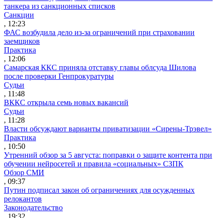
танкера из санкционных списков
Санкции
, 12:23
ФАС возбудила дело из-за ограничений при страховании
заемщиков
Практика
, 12:06
Самарская ККС приняла отставку главы облсуда Шилова
после проверки Генпрокуратуры
Судьи
, 11:48
ВККС открыла семь новых вакансий
Судьи
, 11:28
Власти обсуждают варианты приватизации «Сирены-Трэвел»
Практика
, 10:50
Утренний обзор за 5 августа: поправки о защите контента при
обучении нейросетей и правила «социальных» СЗПК
Обзор СМИ
, 09:37
Путин подписал закон об ограничениях для осужденных
релокантов
Законодательство
, 19:32