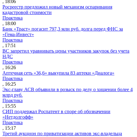
, 18:06
Росреестр предложил новый механизм оспаривания
кадастровой стоимости
Практика
, 18:00
Банк «Траст» погасит 797,3 млн руб. долга перед ФНС за
«Гема-Инвест»
Практика
, 17:51
ВС запретил уравнивать цены участников закупок без учета
НДС
Практика
, 16:26
Аптечная сеть «36,6» выкупила 83 аптеки «Диалога»
Практика
, 16:25
Экс-главу АСВ объявили в розыск по делу о хищении более 4
млрд руб.
Практика
, 15:55
СИП поддержал Роспатент в споре об обозначении
«Нетдолгофф»
Практика
, 15:17
Третий аукцион по приватизации активов экс-владельца