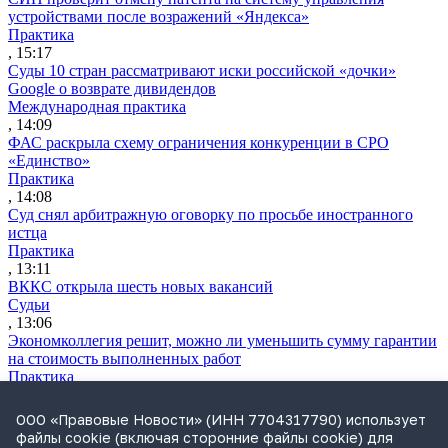
устройствами после возражений «Яндекса»
Практика
, 15:17
Суды 10 стран рассматривают иски российской «дочки»
Google о возврате дивидендов
Международная практика
, 14:09
ФАС раскрыла схему ограничения конкуренции в СРО
«Единство»
Практика
, 14:08
Суд снял арбитражную оговорку по просьбе иностранного
истца
Практика
, 13:11
ВККС открыла шесть новых вакансий
Судьи
, 13:06
Экономколлегия решит, можно ли уменьшить сумму гарантии
на стоимость выполненных работ
Практика
, 13:04
Wildberries планирует запустить в 2027 году два крупных
ООО «Правовые Новости» (ИНН 7704317790) использует
склада в Казахстане
файлы cookie (включая сторонние файлы cookie) для