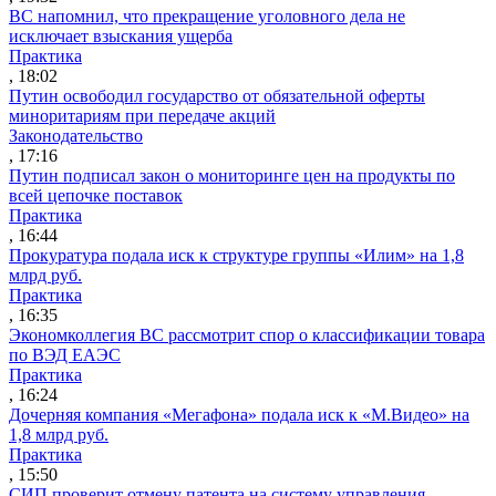
ВС напомнил, что прекращение уголовного дела не
исключает взыскания ущерба
Практика
, 18:02
Путин освободил государство от обязательной оферты
миноритариям при передаче акций
Законодательство
, 17:16
Путин подписал закон о мониторинге цен на продукты по
всей цепочке поставок
Практика
, 16:44
Прокуратура подала иск к структуре группы «Илим» на 1,8
млрд руб.
Практика
, 16:35
Экономколлегия ВС рассмотрит спор о классификации товара
по ВЭД ЕАЭС
Практика
, 16:24
Дочерняя компания «Мегафона» подала иск к «М.Видео» на
1,8 млрд руб.
Практика
, 15:50
СИП проверит отмену патента на систему управления