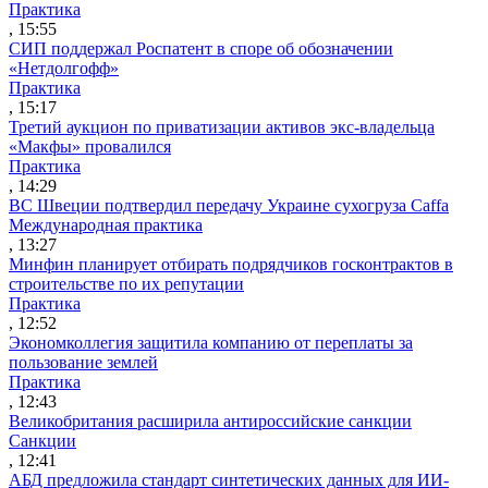
Практика
, 15:55
СИП поддержал Роспатент в споре об обозначении
«Нетдолгофф»
Практика
, 15:17
Третий аукцион по приватизации активов экс-владельца
«Макфы» провалился
Практика
, 14:29
ВС Швеции подтвердил передачу Украине сухогруза Caffa
Международная практика
, 13:27
Минфин планирует отбирать подрядчиков госконтрактов в
строительстве по их репутации
Практика
, 12:52
Экономколлегия защитила компанию от переплаты за
пользование землей
Практика
, 12:43
Великобритания расширила антироссийские санкции
Санкции
, 12:41
АБД предложила стандарт синтетических данных для ИИ-