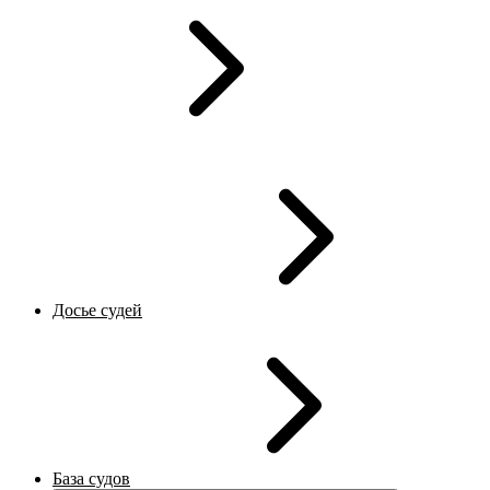
Досье судей
База судов