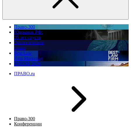
Право-300
Юррынок РФ:
35 лет спустя
Экологическое
право
Best Law
Firm Marketing
ПМЮФ 2026
ПРАВО.ru
Право-300
Конференции