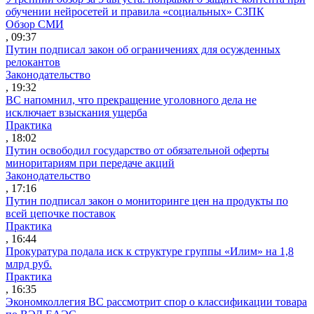
обучении нейросетей и правила «социальных» СЗПК
Обзор СМИ
, 09:37
Путин подписал закон об ограничениях для осужденных
релокантов
Законодательство
, 19:32
ВС напомнил, что прекращение уголовного дела не
исключает взыскания ущерба
Практика
, 18:02
Путин освободил государство от обязательной оферты
миноритариям при передаче акций
Законодательство
, 17:16
Путин подписал закон о мониторинге цен на продукты по
всей цепочке поставок
Практика
, 16:44
Прокуратура подала иск к структуре группы «Илим» на 1,8
млрд руб.
Практика
, 16:35
Экономколлегия ВС рассмотрит спор о классификации товара