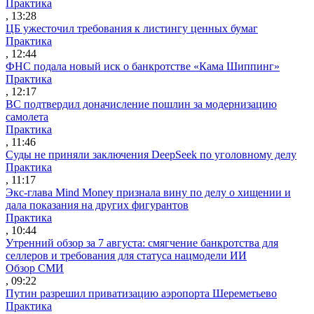
Практика
, 13:28
ЦБ ужесточил требования к листингу ценных бумаг
Практика
, 12:44
ФНС подала новый иск о банкротстве «Кама Шиппинг»
Практика
, 12:17
ВС подтвердил доначисление пошлин за модернизацию
самолета
Практика
, 11:46
Суды не приняли заключения DeepSeek по уголовному делу
Практика
, 11:17
Экс-глава Mind Money признала вину по делу о хищении и
дала показания на других фигурантов
Практика
, 10:44
Утренний обзор за 7 августа: смягчение банкротства для
селлеров и требования для статуса нацмодели ИИ
Обзор СМИ
, 09:22
Путин разрешил приватизацию аэропорта Шереметьево
Практика