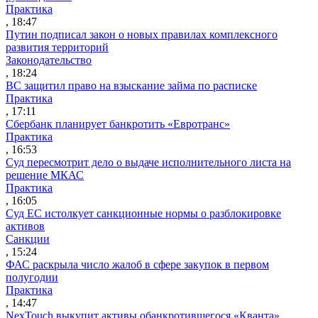
Практика
, 18:47
Путин подписал закон о новых правилах комплексного
развития территорий
Законодательство
, 18:24
ВС защитил право на взыскание займа по расписке
Практика
, 17:11
Сбербанк планирует банкротить «Евротранс»
Практика
, 16:53
Суд пересмотрит дело о выдаче исполнительного листа на
решение МКАС
Практика
, 16:05
Суд ЕС истолкует санкционные нормы о разблокировке
активов
Санкции
, 15:24
ФАС раскрыла число жалоб в сфере закупок в первом
полугодии
Практика
, 14:47
NexTouch выкупит активы обанкротившегося «Кванта»