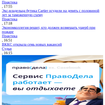
Практика
, 17:55
Экс-владельца бутика Cartier осудили на девять с половиной
лет за таможенную схему
Практика
, 17:18
Экономколлегия решит, кто должен возмещать ущерб при
пожаре
Практика
, 16:51
ВККС открыла семь новых вакансий
Судьи
, 16:15