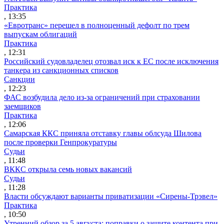
Практика
, 13:35
«Евротранс» перешел в полноценный дефолт по трем
выпускам облигаций
Практика
, 12:31
Российский судовладелец отозвал иск к ЕС после исключения
танкера из санкционных списков
Санкции
, 12:23
ФАС возбудила дело из-за ограничений при страховании
заемщиков
Практика
, 12:06
Самарская ККС приняла отставку главы облсуда Шилова
после проверки Генпрокуратуры
Судьи
, 11:48
ВККС открыла семь новых вакансий
Судьи
, 11:28
Власти обсуждают варианты приватизации «Сирены-Трэвел»
Практика
, 10:50
Утренний обзор за 5 августа: поправки о защите контента при