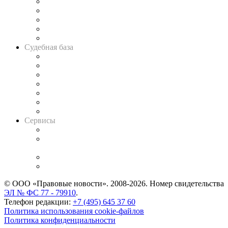
Legal Design
Банкротная панорама
Советы для литигаторов
Сговоры на торгах
Авто
Судебная база
Картотека арбитражных дел
Решения арбитражных судов
Календарь рассмотрения арбитражных дел
Досье судей
Информация о судах
RSS лента новостей
Вакансии для юристов
Сервисы
Справочно-правовая система
Casebook: мониторинг дел
и компаний
Caselook: поиск и анализ практики
CASE.ONE: управление юридической службой
© ООО «Правовые новости». 2008-2026.
Номер свидетельства
ЭЛ № ФС 77 - 79910
.
Телефон редакции:
+7 (495) 645 37 60
Политика использования cookie-файлов
Политика конфиденциальности