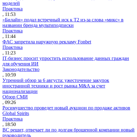
моделей
Практика
, 11:53
«Билайн» подал встречный иск к Т2 из-за слова «микс» в
названии бренда мультиподписки
Практика
, 11:44
ФАС запретила наружную рекламу Fonbet
Практика
, 11:23
IT-бизнес просит упростить использование данных граждан
для обучения ИИ
Законодательство
, 10:59
Утренний обзор за 6 августа: ужесточение закупок
иностранной техники и рост рынка M&A за счет
национализации
Обзор СМИ
, 09:26
Росимущество проведет новый аукцион по продаже активов
Global Spirits
Практика
, 18:50
ВС решит, отвечает ли по долгам брошенной компании новый
руководитель