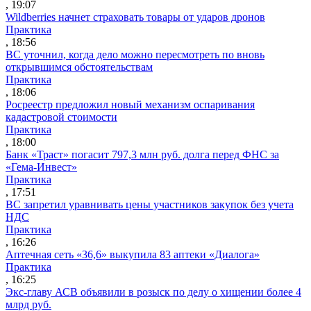
, 19:07
Wildberries начнет страховать товары от ударов дронов
Практика
, 18:56
ВС уточнил, когда дело можно пересмотреть по вновь
открывшимся обстоятельствам
Практика
, 18:06
Росреестр предложил новый механизм оспаривания
кадастровой стоимости
Практика
, 18:00
Банк «Траст» погасит 797,3 млн руб. долга перед ФНС за
«Гема-Инвест»
Практика
, 17:51
ВС запретил уравнивать цены участников закупок без учета
НДС
Практика
, 16:26
Аптечная сеть «36,6» выкупила 83 аптеки «Диалога»
Практика
, 16:25
Экс-главу АСВ объявили в розыск по делу о хищении более 4
млрд руб.