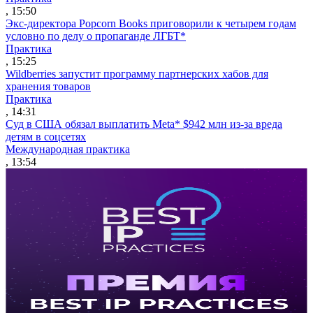
, 15:50
Экс-директора Popcorn Books приговорили к четырем годам
условно по делу о пропаганде ЛГБТ*
Практика
, 15:25
Wildberries запустит программу партнерских хабов для
хранения товаров
Практика
, 14:31
Суд в США обязал выплатить Meta* $942 млн из-за вреда
детям в соцсетях
Международная практика
, 13:54