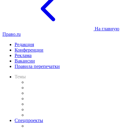
На главную
Право.ru
Редакция
Конференции
Реклама
Вакансии
Правила перепечатки
Темы
Практика
Законодательство
Процесс
Исследования
Рынок юридических услуг
Юридическое сообщество
Важнейшие правовые темы в прессе
Спецпроекты
Подкаст «В здравом уме
и твёрдой памяти»