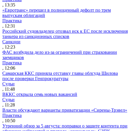
, 13:35
«Евротранс» перешел в полноценный дефолт по трем
выпускам облигаций
Практика
, 12:31
Российский судовладелец отозвал иск к ЕС после исключения
танкера из санкционных списков
Санкции
, 12:23
ФАС возбудила дело из-за ограничений при страховании
заемщиков
Практика
, 12:06
Самарская ККС приняла отставку главы облсуда Шилова
после проверки Генпрокуратуры
Судьи
, 11:48
ВККС открыла семь новых вакансий
Судьи
, 11:28
Власти обсуждают варианты приватизации «Сирены-Трэвел»
Практика
, 10:50
Утренний обзор за 5 августа: поправки о защите контента при