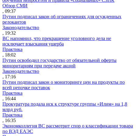
обучении нейросетей и правила «социальных» СЗПК
Обзор СМИ
, 09:37
Путин подписал закон об ограничениях для осужденных
релокантов
Законодательство
, 19:32
ВС напомнил, что прекращение уголовного дела не
исключает взыскания ущерба
Практика
, 18:02
Путин освободил государство от обязательной оферты
миноритариям при передаче акций
Законодательство
, 17:16
Путин подписал закон о мониторинге цен на продукты по
всей цепочке поставок
Практика
, 16:44
Прокуратура подала иск к структуре группы «Илим» на 1,8
млрд руб.
Практика
, 16:35
Экономколлегия ВС рассмотрит спор о классификации товара
по ВЭД ЕАЭС