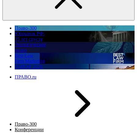
Право-300
Юррынок РФ:
35 лет спустя
Экологическое
право
Best Law
Firm Marketing
ПМЮФ 2026
ПРАВО.ru
Право-300
Конференции