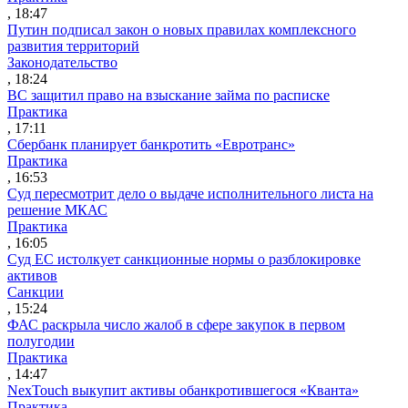
, 18:47
Путин подписал закон о новых правилах комплексного
развития территорий
Законодательство
, 18:24
ВС защитил право на взыскание займа по расписке
Практика
, 17:11
Сбербанк планирует банкротить «Евротранс»
Практика
, 16:53
Суд пересмотрит дело о выдаче исполнительного листа на
решение МКАС
Практика
, 16:05
Суд ЕС истолкует санкционные нормы о разблокировке
активов
Санкции
, 15:24
ФАС раскрыла число жалоб в сфере закупок в первом
полугодии
Практика
, 14:47
NexTouch выкупит активы обанкротившегося «Кванта»
Практика