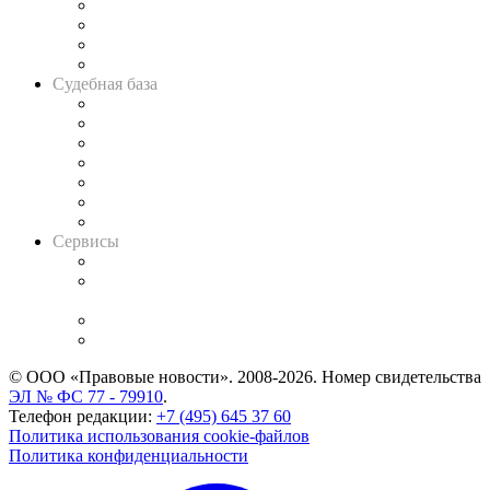
Банкротная панорама
Советы для литигаторов
Сговоры на торгах
Авто
Судебная база
Картотека арбитражных дел
Решения арбитражных судов
Календарь рассмотрения арбитражных дел
Досье судей
Информация о судах
RSS лента новостей
Вакансии для юристов
Сервисы
Справочно-правовая система
Casebook: мониторинг дел
и компаний
Caselook: поиск и анализ практики
CASE.ONE: управление юридической службой
© ООО «Правовые новости». 2008-2026.
Номер свидетельства
ЭЛ № ФС 77 - 79910
.
Телефон редакции:
+7 (495) 645 37 60
Политика использования cookie-файлов
Политика конфиденциальности