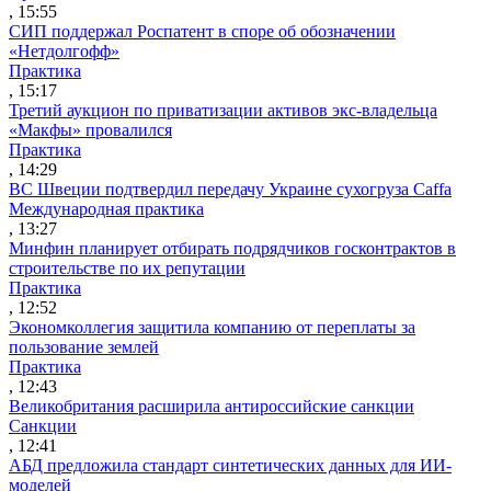
, 15:55
СИП поддержал Роспатент в споре об обозначении
«Нетдолгофф»
Практика
, 15:17
Третий аукцион по приватизации активов экс-владельца
«Макфы» провалился
Практика
, 14:29
ВС Швеции подтвердил передачу Украине сухогруза Caffa
Международная практика
, 13:27
Минфин планирует отбирать подрядчиков госконтрактов в
строительстве по их репутации
Практика
, 12:52
Экономколлегия защитила компанию от переплаты за
пользование землей
Практика
, 12:43
Великобритания расширила антироссийские санкции
Санкции
, 12:41
АБД предложила стандарт синтетических данных для ИИ-
моделей