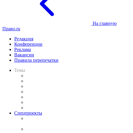
На главную
Право.ru
Редакция
Конференции
Реклама
Вакансии
Правила перепечатки
Темы
Практика
Законодательство
Процесс
Исследования
Рынок юридических услуг
Юридическое сообщество
Важнейшие правовые темы в прессе
Спецпроекты
Подкаст «В здравом уме
и твёрдой памяти»
Legal Design