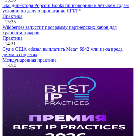
Экс-директора Popcorn Books приговорили к четырем годам
условно по делу о пропаганде ЛГБТ*
Практика
, 15:25
Wildberries запустит программу партнерских хабов для
хранения товаров
Практика
, 14:31
Суд в США обязал выплатить Meta* $942 млн из-за вреда
детям в соцсетях
Международная практика
, 13:54