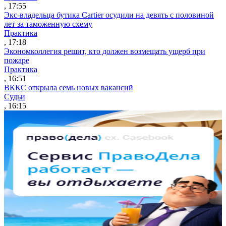
, 17:55
Экс-владельца бутика Cartier осудили на девять с половиной
лет за таможенную схему
Практика
, 17:18
Экономколлегия решит, кто должен возмещать ущерб при
пожаре
Практика
, 16:51
ВККС открыла семь новых вакансий
Судьи
, 16:15