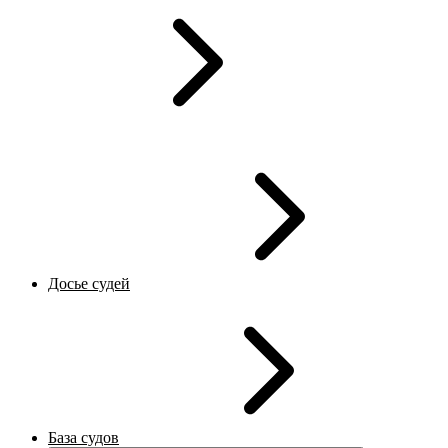
Досье судей
База судов