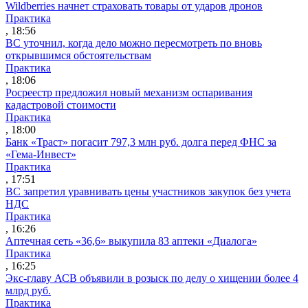
Wildberries начнет страховать товары от ударов дронов
Практика
, 18:56
ВС уточнил, когда дело можно пересмотреть по вновь
открывшимся обстоятельствам
Практика
, 18:06
Росреестр предложил новый механизм оспаривания
кадастровой стоимости
Практика
, 18:00
Банк «Траст» погасит 797,3 млн руб. долга перед ФНС за
«Гема-Инвест»
Практика
, 17:51
ВС запретил уравнивать цены участников закупок без учета
НДС
Практика
, 16:26
Аптечная сеть «36,6» выкупила 83 аптеки «Диалога»
Практика
, 16:25
Экс-главу АСВ объявили в розыск по делу о хищении более 4
млрд руб.
Практика