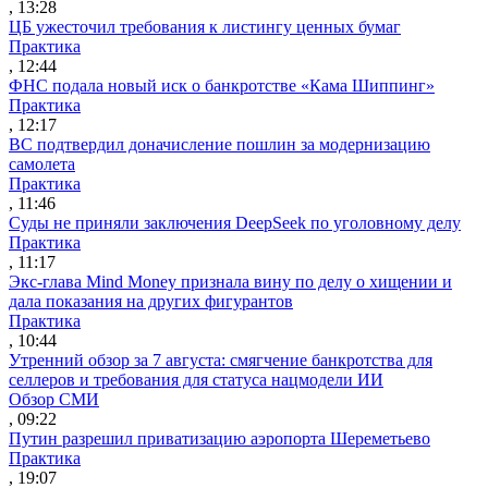
, 13:28
ЦБ ужесточил требования к листингу ценных бумаг
Практика
, 12:44
ФНС подала новый иск о банкротстве «Кама Шиппинг»
Практика
, 12:17
ВС подтвердил доначисление пошлин за модернизацию
самолета
Практика
, 11:46
Суды не приняли заключения DeepSeek по уголовному делу
Практика
, 11:17
Экс-глава Mind Money признала вину по делу о хищении и
дала показания на других фигурантов
Практика
, 10:44
Утренний обзор за 7 августа: смягчение банкротства для
селлеров и требования для статуса нацмодели ИИ
Обзор СМИ
, 09:22
Путин разрешил приватизацию аэропорта Шереметьево
Практика
, 19:07