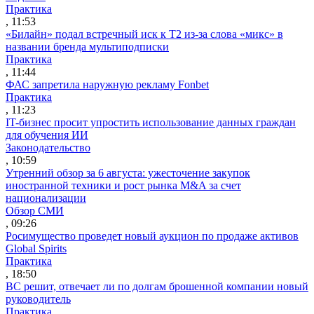
Практика
, 11:53
«Билайн» подал встречный иск к Т2 из-за слова «микс» в
названии бренда мультиподписки
Практика
, 11:44
ФАС запретила наружную рекламу Fonbet
Практика
, 11:23
IT-бизнес просит упростить использование данных граждан
для обучения ИИ
Законодательство
, 10:59
Утренний обзор за 6 августа: ужесточение закупок
иностранной техники и рост рынка M&A за счет
национализации
Обзор СМИ
, 09:26
Росимущество проведет новый аукцион по продаже активов
Global Spirits
Практика
, 18:50
ВС решит, отвечает ли по долгам брошенной компании новый
руководитель
Практика