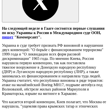
На следующей неделе в Гааге состоятся первые слушания
по иску Украины к России в Международном суде ООН,
пишет
"Коммерсант".
Украина в суде требует признать РФ виновной в нарушении
двух конвенций: "О борьбе с финансированием терроризма"
1999 года и "О ликвидации всех форм расовой
дискриминации" 1965 года. По мнению Киева, Россия
нарушила первую конвенцию, так как поставляла
тяжелое вооружение в Донецкую народную республику
(ДНР) и Луганскую народную республику (ЛНР), а также
занималась их финансированием и направляла туда людей.
Украина считатет, что республики виновны в ряде терактов:
атаке на малайзийский Boeing MH17, подрыве автобуса под
Волновахой, обстреле жилых районов Мариуполя и
Краматорска, взрыве на митинге в Харькове.
Что касается второй конвенции, Киев полагает, что Москва ее
нарушила, "ущемляя права крымских татар и этнических