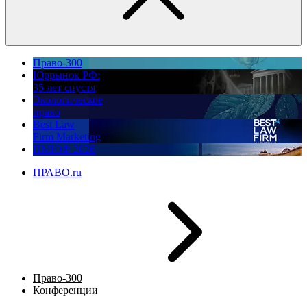
Право-300
Юррынок РФ:
35 лет спустя
Экологическое
право
Best Law
Firm Marketing
ПМЮФ 2026
ПРАВО.ru
Право-300
Конференции