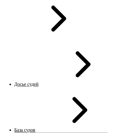
Досье судей
База судов