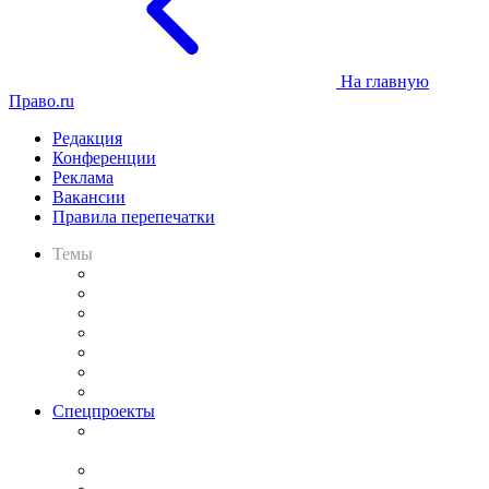
На главную
Право.ru
Редакция
Конференции
Реклама
Вакансии
Правила перепечатки
Темы
Практика
Законодательство
Процесс
Исследования
Рынок юридических услуг
Юридическое сообщество
Важнейшие правовые темы в прессе
Спецпроекты
Подкаст «В здравом уме
и твёрдой памяти»
Legal Design