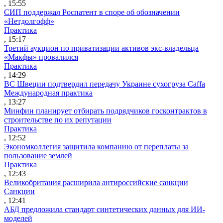
, 15:55
СИП поддержал Роспатент в споре об обозначении
«Нетдолгофф»
Практика
, 15:17
Третий аукцион по приватизации активов экс-владельца
«Макфы» провалился
Практика
, 14:29
ВС Швеции подтвердил передачу Украине сухогруза Caffa
Международная практика
, 13:27
Минфин планирует отбирать подрядчиков госконтрактов в
строительстве по их репутации
Практика
, 12:52
Экономколлегия защитила компанию от переплаты за
пользование землей
Практика
, 12:43
Великобритания расширила антироссийские санкции
Санкции
, 12:41
АБД предложила стандарт синтетических данных для ИИ-
моделей