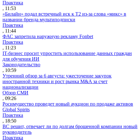
Практика
, 11:53
«Билайн» подал встречный иск к Т2 из-за слова «микс» в
названии бренда мультиподписки
Практика
, 11:44
ФАС запретила наружную рекламу Fonbet
Практика
, 11:23
IT-бизнес просит упростить использование данных граждан
для обучения ИИ
Законодательство
, 10:59
Утренний обзор за 6 августа: ужесточение закупок
иностранной техники и рост рынка M&A за счет
национализации
Обзор СМИ
, 09:26
Росимущество проведет новый аукцион по продаже активов
Global Spirits
Практика
, 18:50
ВС решит, отвечает ли по долгам брошенной компании новый
руководитель
Практика