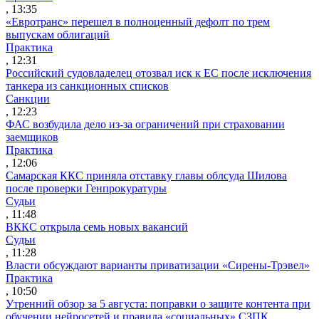
, 13:35
«Евротранс» перешел в полноценный дефолт по трем
выпускам облигаций
Практика
, 12:31
Российский судовладелец отозвал иск к ЕС после исключения
танкера из санкционных списков
Санкции
, 12:23
ФАС возбудила дело из-за ограничений при страховании
заемщиков
Практика
, 12:06
Самарская ККС приняла отставку главы облсуда Шилова
после проверки Генпрокуратуры
Судьи
, 11:48
ВККС открыла семь новых вакансий
Судьи
, 11:28
Власти обсуждают варианты приватизации «Сирены-Трэвел»
Практика
, 10:50
Утренний обзор за 5 августа: поправки о защите контента при
обучении нейросетей и правила «социальных» СЗПК