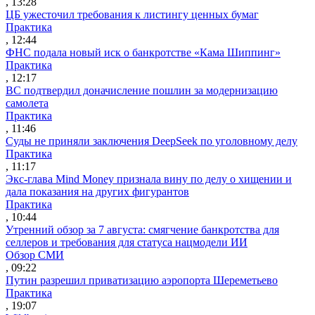
, 13:28
ЦБ ужесточил требования к листингу ценных бумаг
Практика
, 12:44
ФНС подала новый иск о банкротстве «Кама Шиппинг»
Практика
, 12:17
ВС подтвердил доначисление пошлин за модернизацию
самолета
Практика
, 11:46
Суды не приняли заключения DeepSeek по уголовному делу
Практика
, 11:17
Экс-глава Mind Money признала вину по делу о хищении и
дала показания на других фигурантов
Практика
, 10:44
Утренний обзор за 7 августа: смягчение банкротства для
селлеров и требования для статуса нацмодели ИИ
Обзор СМИ
, 09:22
Путин разрешил приватизацию аэропорта Шереметьево
Практика
, 19:07