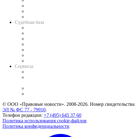
Банкротная панорама
Советы для литигаторов
Сговоры на торгах
Авто
Судебная база
Картотека арбитражных дел
Решения арбитражных судов
Календарь рассмотрения арбитражных дел
Досье судей
Информация о судах
RSS лента новостей
Вакансии для юристов
Сервисы
Справочно-правовая система
Casebook: мониторинг дел
и компаний
Caselook: поиск и анализ практики
CASE.ONE: управление юридической службой
© ООО «Правовые новости». 2008-2026.
Номер свидетельства
ЭЛ № ФС 77 - 79910
.
Телефон редакции:
+7 (495) 645 37 60
Политика использования cookie-файлов
Политика конфиденциальности