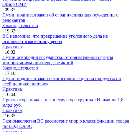
Обзор СМИ
, 09:37
Путин подписал закон об ограничениях для осужденных
релокантов
Законодательство
, 19:32
ВС напомнил, что прекращение уголовного дела не
исключает взыскания ущерба
Практика
, 18:02
Путин освободил государство от обязательной оферты
миноритариям при передаче акций
Законодательство
, 17:16
Путин подписал закон о мониторинге цен на продукты по
всей цепочке поставок
Практика
, 16:44
Прокуратура подала иск к структуре группы «Илим» на 1,8
млрд руб.
Практика
, 16:35
Экономколлегия ВС рассмотрит спор о классификации товара
по ВЭД ЕАЭС
Практика