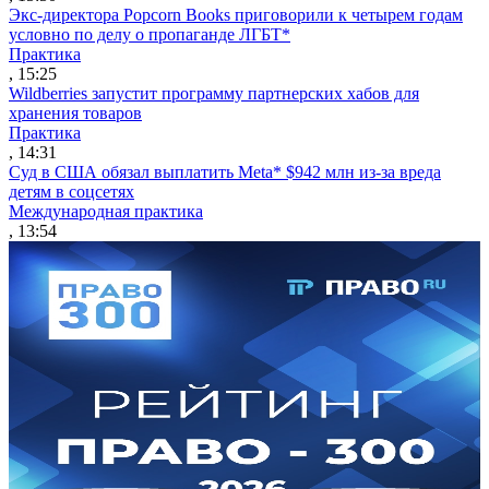
Экс-директора Popcorn Books приговорили к четырем годам
условно по делу о пропаганде ЛГБТ*
Практика
, 15:25
Wildberries запустит программу партнерских хабов для
хранения товаров
Практика
, 14:31
Суд в США обязал выплатить Meta* $942 млн из-за вреда
детям в соцсетях
Международная практика
, 13:54