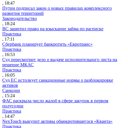
, 18:47
Путин подписал закон о новых правилах комплексного
развития территорий
Законодательство
, 18:24
ВС защитил право на взыскание займа по расписке
Практика
, 17:11
Сбербанк планирует банкротить «Евротранс»
Практика
, 16:53
Суд пересмотрит дело о выдаче исполнительного листа на
решение МКАС
Практика
, 16:05
Суд ЕС истолкует санкционные нормы о разблокировке
активов
Санкции
, 15:24
ФАС раскрыла число жалоб в сфере закупок в первом
полугодии
Практика
, 14:47
NexTouch выкупит активы обанкротившегося «Кванта»
Практика