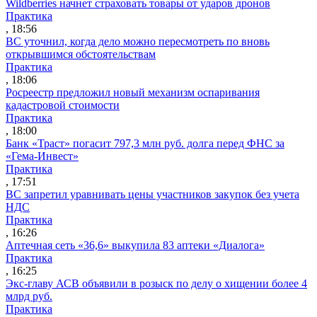
Wildberries начнет страховать товары от ударов дронов
Практика
, 18:56
ВС уточнил, когда дело можно пересмотреть по вновь
открывшимся обстоятельствам
Практика
, 18:06
Росреестр предложил новый механизм оспаривания
кадастровой стоимости
Практика
, 18:00
Банк «Траст» погасит 797,3 млн руб. долга перед ФНС за
«Гема-Инвест»
Практика
, 17:51
ВС запретил уравнивать цены участников закупок без учета
НДС
Практика
, 16:26
Аптечная сеть «36,6» выкупила 83 аптеки «Диалога»
Практика
, 16:25
Экс-главу АСВ объявили в розыск по делу о хищении более 4
млрд руб.
Практика