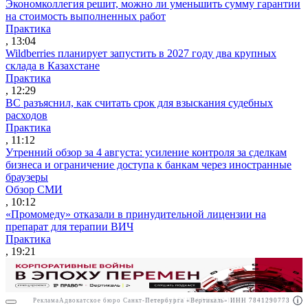
Экономколлегия решит, можно ли уменьшить сумму гарантии
на стоимость выполненных работ
Практика
, 13:04
Wildberries планирует запустить в 2027 году два крупных
склада в Казахстане
Практика
, 12:29
ВС разъяснил, как считать срок для взыскания судебных
расходов
Практика
, 11:12
Утренний обзор за 4 августа: усиление контроля за сделкам
бизнеса и ограничение доступа к банкам через иностранные
браузеры
Обзор СМИ
, 10:12
«Промомеду» отказали в принудительной лицензии на
препарат для терапии ВИЧ
Практика
, 19:21
Реклама
Адвокатское бюро Санкт-Петербурга «Вертикаль» ИНН 7841290773
Реклама
АО"ПРАВО.РУ" ИНН: 7708095468