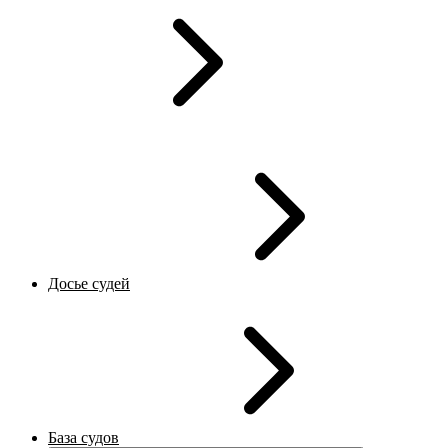
Досье судей
База судов