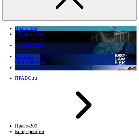
Право-300
Юррынок РФ:
35 лет спустя
Экологическое
право
Best Law
Firm Marketing
ПМЮФ 2026
ПРАВО.ru
Право-300
Конференции