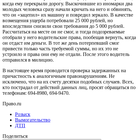
когда ему перекрыли дорогу. Выскочившие из иномарки два
молодых человека сразу начали кричать на него и обвинять,
что он «зацепил» их машину и повредил зеркало. В качестве
возмещения ущерба потребовали 25 000 рублей, но
впоследствии снизили свои требования до 5 000 рублей.
Рассчитаться на месте он не смог, и тогда подозреваемые
отобрали у него водительские права, пообещав вернуть, когда
он отдаст им деньги. В тот же день потерпевший смог
привести только часть требуемой суммы, но их это не
устроило и права они ему не отдали. После этого водитель
отправился в милицию.
В настоящее время проводится проверка задержанных на
причастность к аналогичным правонарушениям. Не
исключено, что на их счету десятки подобных случаев. Всех,
кто пострадал от действий данных лиц, просят обращаться по
телефонам: 694-8980, 694-9470.
Право.ru
Розыск
Вымогательство
ДТП
Поделиться