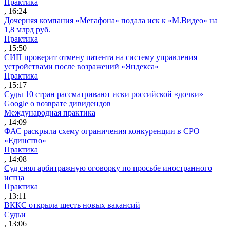
Практика
, 16:24
Дочерняя компания «Мегафона» подала иск к «М.Видео» на
1,8 млрд руб.
Практика
, 15:50
СИП проверит отмену патента на систему управления
устройствами после возражений «Яндекса»
Практика
, 15:17
Суды 10 стран рассматривают иски российской «дочки»
Google о возврате дивидендов
Международная практика
, 14:09
ФАС раскрыла схему ограничения конкуренции в СРО
«Единство»
Практика
, 14:08
Суд снял арбитражную оговорку по просьбе иностранного
истца
Практика
, 13:11
ВККС открыла шесть новых вакансий
Судьи
, 13:06