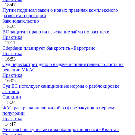
, 18:47
Путин подписал закон о новых правилах комплексного
развития территорий
Законодательство
, 18:24
ВС защитил право на взыскание займа по расписке
Практика
, 17:11
Сбербанк планирует банкротить «Евротранс»
Практика
, 16:53
Суд пересмотрит дело о выдаче исполнительного листа на
решение МКАС
Практика
, 16:05
Суд ЕС истолкует санкционные нормы о разблокировке
активов
Санкции
, 15:24
ФАС раскрыла число жалоб в сфере закупок в первом
полугодии
Практика
, 14:47
NexTouch выкупит активы обанкротившегося «Кванта»
Практика