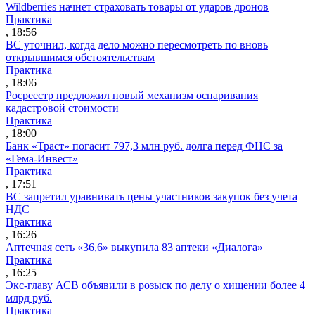
Wildberries начнет страховать товары от ударов дронов
Практика
, 18:56
ВС уточнил, когда дело можно пересмотреть по вновь
открывшимся обстоятельствам
Практика
, 18:06
Росреестр предложил новый механизм оспаривания
кадастровой стоимости
Практика
, 18:00
Банк «Траст» погасит 797,3 млн руб. долга перед ФНС за
«Гема-Инвест»
Практика
, 17:51
ВС запретил уравнивать цены участников закупок без учета
НДС
Практика
, 16:26
Аптечная сеть «36,6» выкупила 83 аптеки «Диалога»
Практика
, 16:25
Экс-главу АСВ объявили в розыск по делу о хищении более 4
млрд руб.
Практика