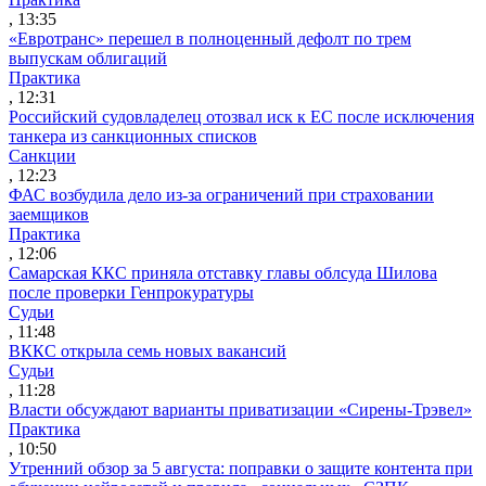
, 13:35
«Евротранс» перешел в полноценный дефолт по трем
выпускам облигаций
Практика
, 12:31
Российский судовладелец отозвал иск к ЕС после исключения
танкера из санкционных списков
Санкции
, 12:23
ФАС возбудила дело из-за ограничений при страховании
заемщиков
Практика
, 12:06
Самарская ККС приняла отставку главы облсуда Шилова
после проверки Генпрокуратуры
Судьи
, 11:48
ВККС открыла семь новых вакансий
Судьи
, 11:28
Власти обсуждают варианты приватизации «Сирены-Трэвел»
Практика
, 10:50
Утренний обзор за 5 августа: поправки о защите контента при