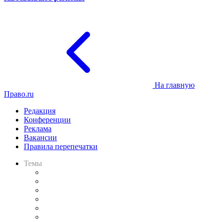
На главную
Право.ru
Редакция
Конференции
Реклама
Вакансии
Правила перепечатки
Темы
Практика
Законодательство
Процесс
Исследования
Рынок юридических услуг
Юридическое сообщество