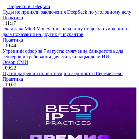
Перейти в Telegram
Суды не приняли заключения DeepSeek по уголовному делу
Практика
, 11:17
Экс-глава Mind Money признала вину по делу о хищении и
дала показания на других фигурантов
Практика
, 10:44
Утренний обзор за 7 августа: смягчение банкротства для
селлеров и требования для статуса нацмодели ИИ
Обзор СМИ
, 09:22
Путин разрешил приватизацию аэропорта Шереметьево
Практика
, 19:07