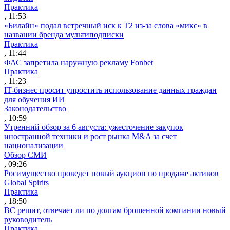
Практика
, 11:53
«Билайн» подал встречный иск к Т2 из-за слова «микс» в
названии бренда мультиподписки
Практика
, 11:44
ФАС запретила наружную рекламу Fonbet
Практика
, 11:23
IT-бизнес просит упростить использование данных граждан
для обучения ИИ
Законодательство
, 10:59
Утренний обзор за 6 августа: ужесточение закупок
иностранной техники и рост рынка M&A за счет
национализации
Обзор СМИ
, 09:26
Росимущество проведет новый аукцион по продаже активов
Global Spirits
Практика
, 18:50
ВС решит, отвечает ли по долгам брошенной компании новый
руководитель
Практика