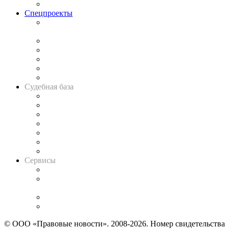
Важнейшие правовые темы в прессе
Спецпроекты
Подкаст «В здравом уме
и твёрдой памяти»
Legal Design
Банкротная панорама
Советы для литигаторов
Сговоры на торгах
Авто
Судебная база
Картотека арбитражных дел
Решения арбитражных судов
Календарь рассмотрения арбитражных дел
Досье судей
Информация о судах
RSS лента новостей
Вакансии для юристов
Сервисы
Справочно-правовая система
Casebook: мониторинг дел
и компаний
Caselook: поиск и анализ практики
CASE.ONE: управление юридической службой
© ООО «Правовые новости». 2008-2026.
Номер свидетельства