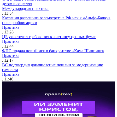
детям в соцсетях
Международная практика
, 13:54
Кассация разрешила рассмотреть в РФ иск к «Альфа-Банку»
по еврооблигациям
Практика
, 13:28
ЦБ ужесточил требования к листингу ценных бумаг
Практика
, 12:44
ФНС подала новый иск о банкротстве «Кама Шиппинг»
Практика
, 12:17
ВС подтвердил доначисление пошлин за модернизацию
самолета
Практика
, 11:46