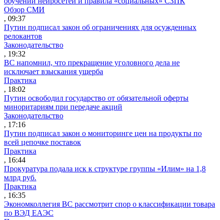
обучении нейросетей и правила «социальных» СЗПК
Обзор СМИ
, 09:37
Путин подписал закон об ограничениях для осужденных
релокантов
Законодательство
, 19:32
ВС напомнил, что прекращение уголовного дела не
исключает взыскания ущерба
Практика
, 18:02
Путин освободил государство от обязательной оферты
миноритариям при передаче акций
Законодательство
, 17:16
Путин подписал закон о мониторинге цен на продукты по
всей цепочке поставок
Практика
, 16:44
Прокуратура подала иск к структуре группы «Илим» на 1,8
млрд руб.
Практика
, 16:35
Экономколлегия ВС рассмотрит спор о классификации товара
по ВЭД ЕАЭС