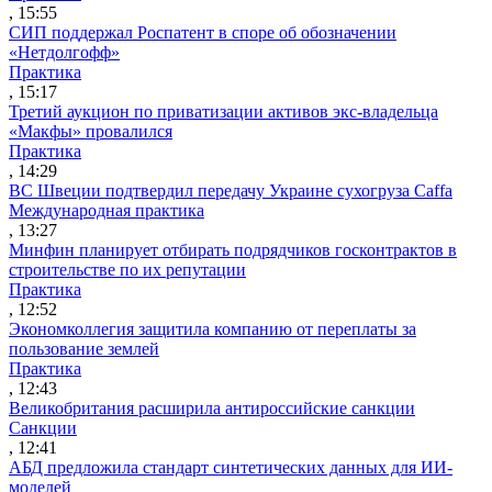
, 15:55
СИП поддержал Роспатент в споре об обозначении
«Нетдолгофф»
Практика
, 15:17
Третий аукцион по приватизации активов экс-владельца
«Макфы» провалился
Практика
, 14:29
ВС Швеции подтвердил передачу Украине сухогруза Caffa
Международная практика
, 13:27
Минфин планирует отбирать подрядчиков госконтрактов в
строительстве по их репутации
Практика
, 12:52
Экономколлегия защитила компанию от переплаты за
пользование землей
Практика
, 12:43
Великобритания расширила антироссийские санкции
Санкции
, 12:41
АБД предложила стандарт синтетических данных для ИИ-
моделей