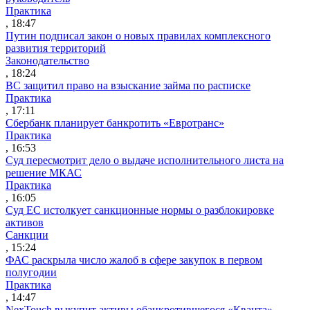
Практика
, 18:47
Путин подписал закон о новых правилах комплексного
развития территорий
Законодательство
, 18:24
ВС защитил право на взыскание займа по расписке
Практика
, 17:11
Сбербанк планирует банкротить «Евротранс»
Практика
, 16:53
Суд пересмотрит дело о выдаче исполнительного листа на
решение МКАС
Практика
, 16:05
Суд ЕС истолкует санкционные нормы о разблокировке
активов
Санкции
, 15:24
ФАС раскрыла число жалоб в сфере закупок в первом
полугодии
Практика
, 14:47
NexTouch выкупит активы обанкротившегося «Кванта»