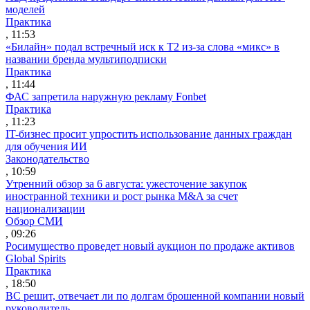
моделей
Практика
, 11:53
«Билайн» подал встречный иск к Т2 из-за слова «микс» в
названии бренда мультиподписки
Практика
, 11:44
ФАС запретила наружную рекламу Fonbet
Практика
, 11:23
IT-бизнес просит упростить использование данных граждан
для обучения ИИ
Законодательство
, 10:59
Утренний обзор за 6 августа: ужесточение закупок
иностранной техники и рост рынка M&A за счет
национализации
Обзор СМИ
, 09:26
Росимущество проведет новый аукцион по продаже активов
Global Spirits
Практика
, 18:50
ВС решит, отвечает ли по долгам брошенной компании новый
руководитель