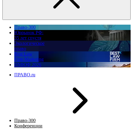
Право-300
Юррынок РФ:
35 лет спустя
Экологическое
право
Best Law
Firm Marketing
ПМЮФ 2026
ПРАВО.ru
Право-300
Конференции