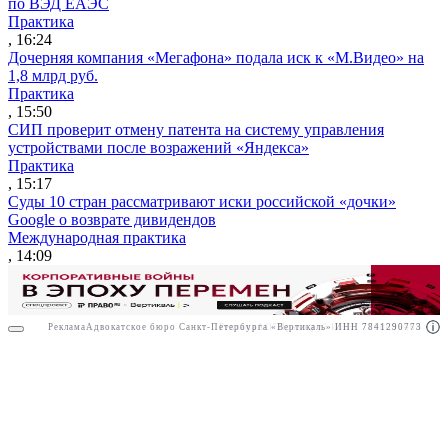
по ВЭД ЕАЭС
Практика
, 16:24
Дочерняя компания «Мегафона» подала иск к «М.Видео» на
1,8 млрд руб.
Практика
, 15:50
СИП проверит отмену патента на систему управления
устройствами после возражений «Яндекса»
Практика
, 15:17
Суды 10 стран рассматривают иски российской «дочки»
Google о возврате дивидендов
Международная практика
, 14:09
Реклама
Адвокатское бюро Санкт-Петербурга «Вертикаль» ИНН 7841290773
Реклама
АО"Право.ру" ИНН: 7708095468