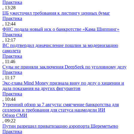
Практика
, 13:28
ЦБ ужесточил требования к листингу ценных бумаг
Практика
, 12:44
ФНС подала новый иск о банкротстве «Кама Шиппинг»
Практика
, 12:17
ВС подтвердил доначисление пошлин за модернизацию
самолета
Практика
, 11:46
Суды не приняли заключения DeepSeek по уголовному делу
Практика
, 11:17
Экс-глава Mind Money признала вину по делу о хищении и
дала показания на других фигурантов
Практика
, 10:44
Утренний обзор за 7 августа: смягчение банкротства для
селлеров и требования для статуса нацмодели ИИ
Обзор СМИ
, 09:22
Путин разрешил приватизацию аэропорта Шереметьево
Практика