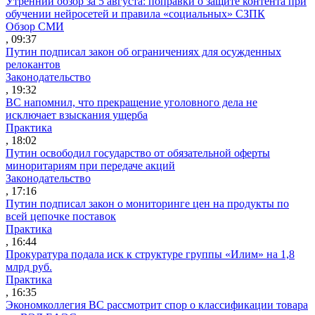
Утренний обзор за 5 августа: поправки о защите контента при
обучении нейросетей и правила «социальных» СЗПК
Обзор СМИ
, 09:37
Путин подписал закон об ограничениях для осужденных
релокантов
Законодательство
, 19:32
ВС напомнил, что прекращение уголовного дела не
исключает взыскания ущерба
Практика
, 18:02
Путин освободил государство от обязательной оферты
миноритариям при передаче акций
Законодательство
, 17:16
Путин подписал закон о мониторинге цен на продукты по
всей цепочке поставок
Практика
, 16:44
Прокуратура подала иск к структуре группы «Илим» на 1,8
млрд руб.
Практика
, 16:35
Экономколлегия ВС рассмотрит спор о классификации товара