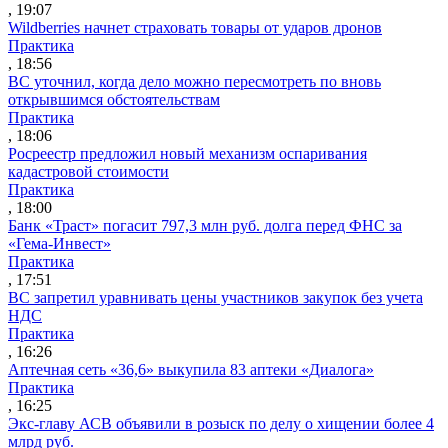
, 19:07
Wildberries начнет страховать товары от ударов дронов
Практика
, 18:56
ВС уточнил, когда дело можно пересмотреть по вновь
открывшимся обстоятельствам
Практика
, 18:06
Росреестр предложил новый механизм оспаривания
кадастровой стоимости
Практика
, 18:00
Банк «Траст» погасит 797,3 млн руб. долга перед ФНС за
«Гема-Инвест»
Практика
, 17:51
ВС запретил уравнивать цены участников закупок без учета
НДС
Практика
, 16:26
Аптечная сеть «36,6» выкупила 83 аптеки «Диалога»
Практика
, 16:25
Экс-главу АСВ объявили в розыск по делу о хищении более 4
млрд руб.