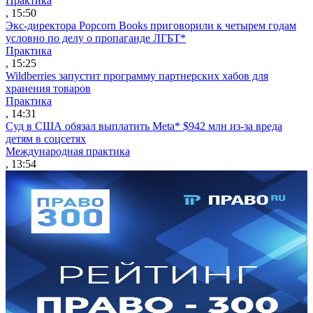
Практика
, 15:50
Экс-директора Popcorn Books приговорили к четырем годам
условно по делу о пропаганде ЛГБТ*
Практика
, 15:25
Wildberries запустит программу партнерских хабов для
хранения товаров
Практика
, 14:31
Суд в США обязал выплатить Meta* $942 млн из-за вреда
детям в соцсетях
Международная практика
, 13:54