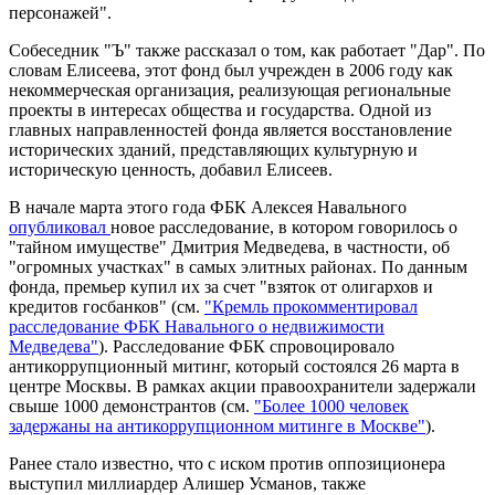
персонажей".
Собеседник "Ъ" также рассказал о том, как работает "Дар". По
словам Елисеева, этот фонд был учрежден в 2006 году как
некоммерческая организация, реализующая региональные
проекты в интересах общества и государства. Одной из
главных направленностей фонда является восстановление
исторических зданий, представляющих культурную и
историческую ценность, добавил Елисеев.
В начале марта этого года ФБК Алексея Навального
опубликовал
новое расследование, в котором говорилось о
"тайном имуществе" Дмитрия Медведева, в частности, об
"огромных участках" в самых элитных районах. По данным
фонда, премьер купил их за счет "взяток от олигархов и
кредитов госбанков" (см.
"Кремль прокомментировал
расследование ФБК Навального о недвижимости
Медведева"
). Расследование ФБК спровоцировало
антикоррупционный митинг, который состоялся 26 марта в
центре Москвы. В рамках акции правоохранители задержали
свыше 1000 демонстрантов (см.
"Более 1000 человек
задержаны на антикоррупционном митинге в Москве"
).
Ранее стало известно, что с иском против оппозиционера
выступил миллиардер Алишер Усманов, также