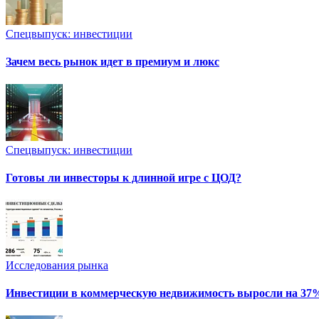
Спецвыпуск: инвестиции
Зачем весь рынок идет в премиум и люкс
Спецвыпуск: инвестиции
Готовы ли инвесторы к длинной игре с ЦОД?
Исследования рынка
Инвестиции в коммерческую недвижимость выросли на 37