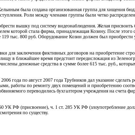
а Кельиным была создана организованная группа для хищения б
еступления. Роли между членами группы были четко распределе
риобрести вышку под систему видеонаблюдения. Желая присвоит
елем которой стала фирма, принадлежащая Козину. После этого 
 119 тыс. 800 руб. Оборудование Козин должен был приобрести у 
вки для заключения фиктивных договоров на приобретение стро
ищу в ближайшее время предстоит передислокация из Зеленогра
ечислены денежные средства в сумме более 615 тыс. руб., кото
 2006 года по август 2007 года Трубников дал указание сделать
ными, работы по ремонту двух помещений и приобретению соот
бвиняемого переводились бухгалтером учреждения на счета фирм
. 160 УК РФ (присвоение), ч. 1 ст. 285 УК РФ (злоупотребление
смотрения по существу.