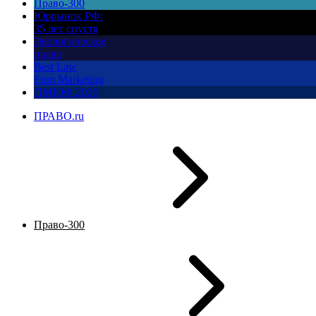
Право-300
Юррынок РФ:
35 лет спустя
Экологическое
право
Best Law
Firm Marketing
ПМЮФ 2026
ПРАВО.ru
Право-300