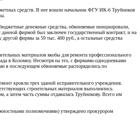
юджетных средств. В нее вошли начальник ФГУ ИК-6 Трубников
ны.
ь бюджетные денежные средства, обвиняемые инициировали,
с данной фирмой был заключен государственный контракт, и на
другой фирмы за 59 тыс. 400 руб., а остальные средства
ительных материалов якобы для ремонта профессионального
да в Коломну. Несмотря на это, с фирмами-однодневками
рыми в последующем обвиняемые распорядились по
 ремонт кровли трех зданий исправительного учреждения.
ветствующих строительных материалов выполнялись
, а затем часть суммы отдавалась Трубникову. Всего им
 должностными полномочиями) утверждено прокурором