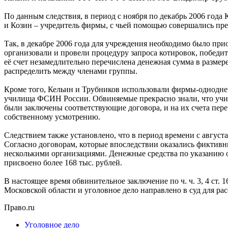
По данным следствия, в период с ноября по декабрь 2006 год
и Козин – учредитель фирмы, с чьей помощью совершались пр
Так, в декабре 2006 года для учреждения необходимо было п
организовали и провели процедуру запроса котировок, победит
её счет незамедлительно перечислена денежная сумма в размере
распределить между членами группы.
Кроме того, Кельин и Трубников использовали фирмы-однодне
училища ФСИН России. Обвиняемые прекрасно знали, что учил
были заключены соответствующие договора, и на их счета пер
собственному усмотрению.
Следствием также установлено, что в период времени с августа
Согласно договорам, которые впоследствии оказались фиктив
несколькими организациями. Денежные средства по указанию о
присвоено более 168 тыс. рублей.
В настоящее время обвинительное заключение по ч. ч. 3, 4 ст
Московской области и уголовное дело направлено в суд для рас
Право.ru
Уголовное дело