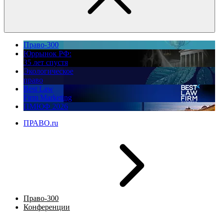
Право-300
Юррынок РФ:
35 лет спустя
Экологическое
право
Best Law
Firm Marketing
ПМЮФ 2026
ПРАВО.ru
Право-300
Конференции