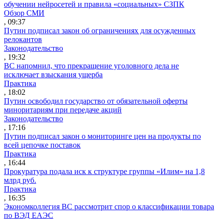
обучении нейросетей и правила «социальных» СЗПК
Обзор СМИ
, 09:37
Путин подписал закон об ограничениях для осужденных
релокантов
Законодательство
, 19:32
ВС напомнил, что прекращение уголовного дела не
исключает взыскания ущерба
Практика
, 18:02
Путин освободил государство от обязательной оферты
миноритариям при передаче акций
Законодательство
, 17:16
Путин подписал закон о мониторинге цен на продукты по
всей цепочке поставок
Практика
, 16:44
Прокуратура подала иск к структуре группы «Илим» на 1,8
млрд руб.
Практика
, 16:35
Экономколлегия ВС рассмотрит спор о классификации товара
по ВЭД ЕАЭС