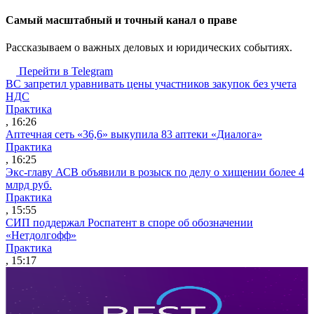
Cамый масштабный и точный канал о праве
Рассказываем о важных деловых и юридических событиях.
Перейти в Telegram
ВС запретил уравнивать цены участников закупок без учета
НДС
Практика
, 16:26
Аптечная сеть «36,6» выкупила 83 аптеки «Диалога»
Практика
, 16:25
Экс-главу АСВ объявили в розыск по делу о хищении более 4
млрд руб.
Практика
, 15:55
СИП поддержал Роспатент в споре об обозначении
«Нетдолгофф»
Практика
, 15:17