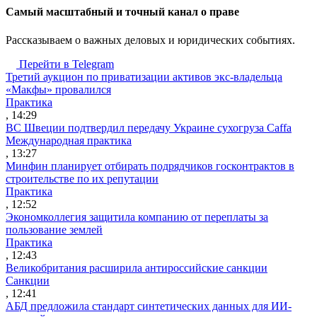
Cамый масштабный и точный канал о праве
Рассказываем о важных деловых и юридических событиях.
Перейти в Telegram
Третий аукцион по приватизации активов экс-владельца
«Макфы» провалился
Практика
, 14:29
ВС Швеции подтвердил передачу Украине сухогруза Caffa
Международная практика
, 13:27
Минфин планирует отбирать подрядчиков госконтрактов в
строительстве по их репутации
Практика
, 12:52
Экономколлегия защитила компанию от переплаты за
пользование землей
Практика
, 12:43
Великобритания расширила антироссийские санкции
Санкции
, 12:41
АБД предложила стандарт синтетических данных для ИИ-