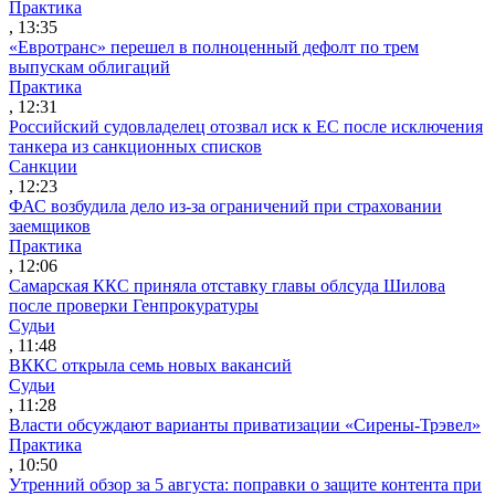
Практика
, 13:35
«Евротранс» перешел в полноценный дефолт по трем
выпускам облигаций
Практика
, 12:31
Российский судовладелец отозвал иск к ЕС после исключения
танкера из санкционных списков
Санкции
, 12:23
ФАС возбудила дело из-за ограничений при страховании
заемщиков
Практика
, 12:06
Самарская ККС приняла отставку главы облсуда Шилова
после проверки Генпрокуратуры
Судьи
, 11:48
ВККС открыла семь новых вакансий
Судьи
, 11:28
Власти обсуждают варианты приватизации «Сирены-Трэвел»
Практика
, 10:50
Утренний обзор за 5 августа: поправки о защите контента при