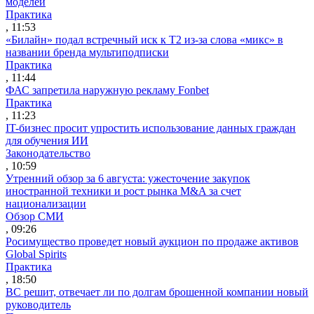
моделей
Практика
, 11:53
«Билайн» подал встречный иск к Т2 из-за слова «микс» в
названии бренда мультиподписки
Практика
, 11:44
ФАС запретила наружную рекламу Fonbet
Практика
, 11:23
IT-бизнес просит упростить использование данных граждан
для обучения ИИ
Законодательство
, 10:59
Утренний обзор за 6 августа: ужесточение закупок
иностранной техники и рост рынка M&A за счет
национализации
Обзор СМИ
, 09:26
Росимущество проведет новый аукцион по продаже активов
Global Spirits
Практика
, 18:50
ВС решит, отвечает ли по долгам брошенной компании новый
руководитель