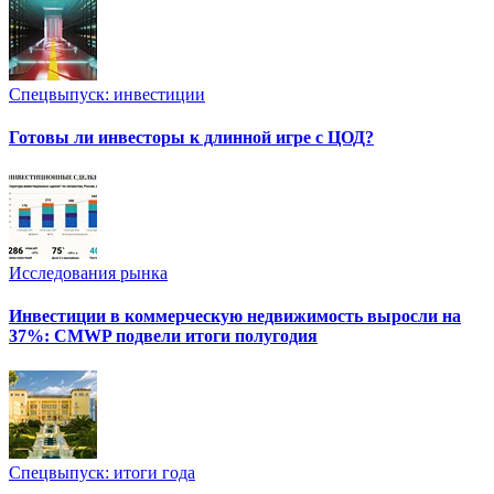
Спецвыпуск: инвестиции
Готовы ли инвесторы к длинной игре с ЦОД?
Исследования рынка
Инвестиции в коммерческую недвижимость выросли на
37%: CMWP подвели итоги полугодия
Спецвыпуск: итоги года