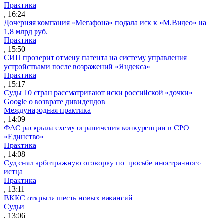
Практика
, 16:24
Дочерняя компания «Мегафона» подала иск к «М.Видео» на
1,8 млрд руб.
Практика
, 15:50
СИП проверит отмену патента на систему управления
устройствами после возражений «Яндекса»
Практика
, 15:17
Суды 10 стран рассматривают иски российской «дочки»
Google о возврате дивидендов
Международная практика
, 14:09
ФАС раскрыла схему ограничения конкуренции в СРО
«Единство»
Практика
, 14:08
Суд снял арбитражную оговорку по просьбе иностранного
истца
Практика
, 13:11
ВККС открыла шесть новых вакансий
Судьи
, 13:06