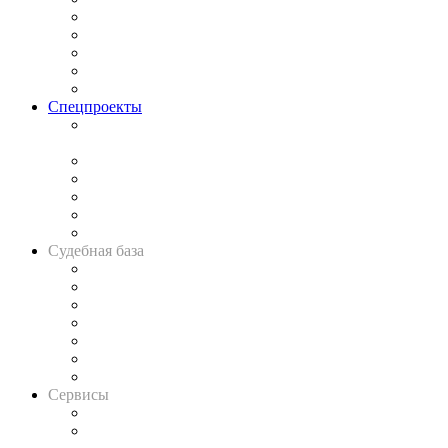
Процесс
Исследования
Рынок юридических услуг
Юридическое сообщество
Важнейшие правовые темы в прессе
Спецпроекты
Подкаст «В здравом уме
и твёрдой памяти»
Legal Design
Банкротная панорама
Советы для литигаторов
Сговоры на торгах
Авто
Судебная база
Картотека арбитражных дел
Решения арбитражных судов
Календарь рассмотрения арбитражных дел
Досье судей
Информация о судах
RSS лента новостей
Вакансии для юристов
Сервисы
Справочно-правовая система
Casebook: мониторинг дел