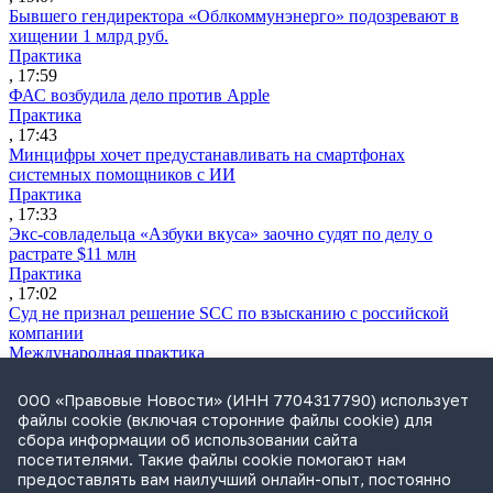
Бывшего гендиректора «Облкоммунэнерго» подозревают в
хищении 1 млрд руб.
Практика
, 17:59
ФАС возбудила дело против Apple
Практика
, 17:43
Минцифры хочет предустанавливать на смартфонах
системных помощников с ИИ
Практика
, 17:33
Экс-совладельца «Азбуки вкуса» заочно судят по делу о
растрате $11 млн
Практика
, 17:02
Суд не признал решение SCC по взысканию с российской
компании
Международная практика
, 17:01
Дроны могут начать применять для фиксации нарушений
ООО «Правовые Новости» (ИНН 7704317790) использует
ПДД
файлы cookie (включая сторонние файлы cookie) для
Практика
сбора информации об использовании сайта
, 15:41
посетителями. Такие файлы cookie помогают нам
Бывшего сенатора Сабадаша приговорили к 12 годам по делу
предоставлять вам наилучший онлайн-опыт, постоянно
о хищении