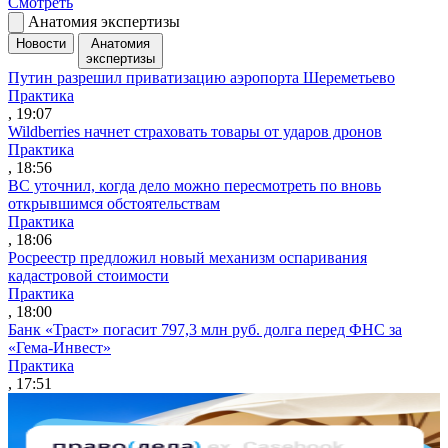
Смотреть
Анатомия экспертизы
Новости
Анатомия
экспертизы
Путин разрешил приватизацию аэропорта Шереметьево
Практика
, 19:07
Wildberries начнет страховать товары от ударов дронов
Практика
, 18:56
ВС уточнил, когда дело можно пересмотреть по вновь
открывшимся обстоятельствам
Практика
, 18:06
Росреестр предложил новый механизм оспаривания
кадастровой стоимости
Практика
, 18:00
Банк «Траст» погасит 797,3 млн руб. долга перед ФНС за
«Гема-Инвест»
Практика
, 17:51