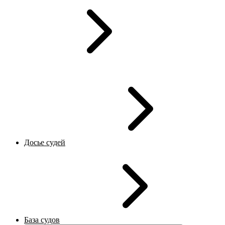
Досье судей
База судов