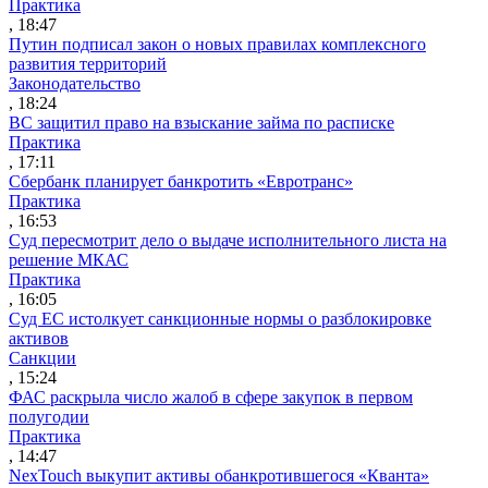
Практика
, 18:47
Путин подписал закон о новых правилах комплексного
развития территорий
Законодательство
, 18:24
ВС защитил право на взыскание займа по расписке
Практика
, 17:11
Сбербанк планирует банкротить «Евротранс»
Практика
, 16:53
Суд пересмотрит дело о выдаче исполнительного листа на
решение МКАС
Практика
, 16:05
Суд ЕС истолкует санкционные нормы о разблокировке
активов
Санкции
, 15:24
ФАС раскрыла число жалоб в сфере закупок в первом
полугодии
Практика
, 14:47
NexTouch выкупит активы обанкротившегося «Кванта»