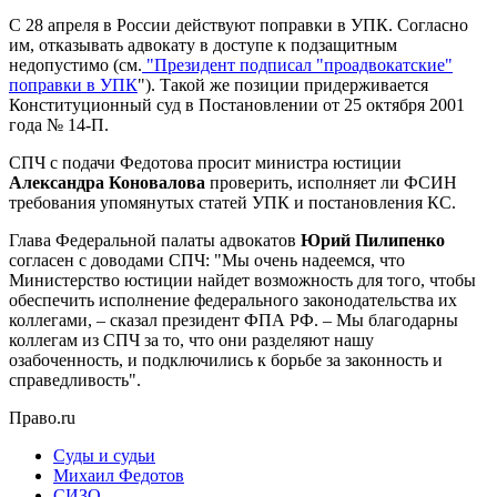
С 28 апреля в России действуют поправки в УПК. Согласно
им, отказывать адвокату в доступе к подзащитным
недопустимо (см.
"Президент подписал "проадвокатские"
поправки в УПК
"). Такой же позиции придерживается
Конституционный суд в Постановлении от 25 октября 2001
года № 14-П.
СПЧ с подачи Федотова просит министра юстиции
Александра Коновалова
проверить, исполняет ли ФСИН
требования упомянутых статей УПК и постановления КС.
Глава Федеральной палаты адвокатов
Юрий Пилипенко
согласен с доводами СПЧ: "Мы очень надеемся, что
Министерство юстиции найдет возможность для того, чтобы
обеспечить исполнение федерального законодательства их
коллегами, – сказал президент ФПА РФ. – Мы благодарны
коллегам из СПЧ за то, что они разделяют нашу
озабоченность, и подключились к борьбе за законность и
справедливость".
Право.ru
Суды и судьи
Михаил Федотов
СИЗО