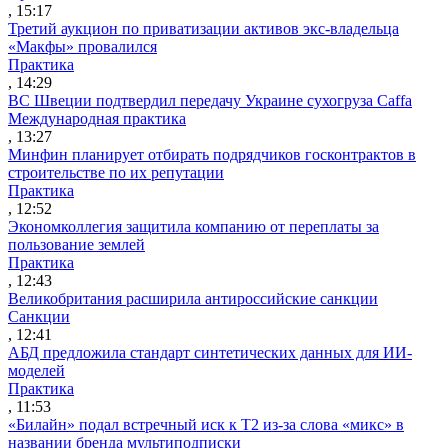
, 15:17
Третий аукцион по приватизации активов экс-владельца
«Макфы» провалился
Практика
, 14:29
ВС Швеции подтвердил передачу Украине сухогруза Caffa
Международная практика
, 13:27
Минфин планирует отбирать подрядчиков госконтрактов в
строительстве по их репутации
Практика
, 12:52
Экономколлегия защитила компанию от переплаты за
пользование землей
Практика
, 12:43
Великобритания расширила антироссийские санкции
Санкции
, 12:41
АБД предложила стандарт синтетических данных для ИИ-
моделей
Практика
, 11:53
«Билайн» подал встречный иск к Т2 из-за слова «микс» в
названии бренда мультиподписки