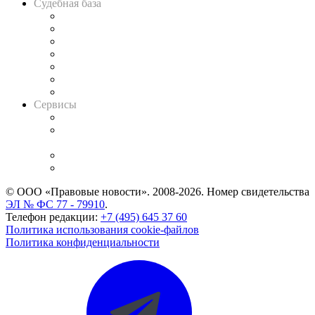
Судебная база
Картотека арбитражных дел
Решения арбитражных судов
Календарь рассмотрения арбитражных дел
Досье судей
Информация о судах
RSS лента новостей
Вакансии для юристов
Сервисы
Справочно-правовая система
Casebook: мониторинг дел
и компаний
Caselook: поиск и анализ практики
CASE.ONE: управление юридической службой
© ООО «Правовые новости». 2008-2026.
Номер свидетельства
ЭЛ № ФС 77 - 79910
.
Телефон редакции:
+7 (495) 645 37 60
Политика использования cookie-файлов
Политика конфиденциальности