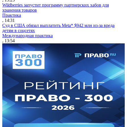
Wildberries запустит программу партнерских хабов для
хранения товаров
Практика
, 14:31
Суд в США обязал выплатить Meta* $942 млн из-за вреда
детям в соцсетях
Международная практика
, 13:54