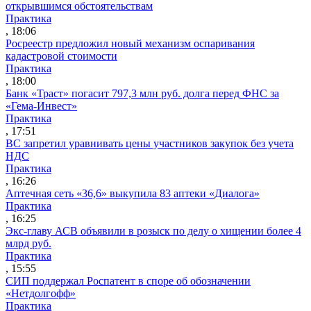
открывшимся обстоятельствам
Практика
, 18:06
Росреестр предложил новый механизм оспаривания
кадастровой стоимости
Практика
, 18:00
Банк «Траст» погасит 797,3 млн руб. долга перед ФНС за
«Гема-Инвест»
Практика
, 17:51
ВС запретил уравнивать цены участников закупок без учета
НДС
Практика
, 16:26
Аптечная сеть «36,6» выкупила 83 аптеки «Диалога»
Практика
, 16:25
Экс-главу АСВ объявили в розыск по делу о хищении более 4
млрд руб.
Практика
, 15:55
СИП поддержал Роспатент в споре об обозначении
«Нетдолгофф»
Практика