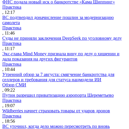
ФНС подала новый иск о банкротстве «Кама Шиппинг»
Практика
, 12:17
ВС подтвердил доначисление пошлин за модернизацию
самолета
Практика
, 11:46
Суды не приняли заключения DeepSeek по уголовному делу
Практика
, 11:17
Экс-глава Mind Money признала вину по делу о хищении и
дала показания на других фигурантов
Практика
, 10:44
Утренний обзор за 7 августа: смягчение банкротства для
селлеров и требования для статуса нацмодели ИИ
Обзор СМИ
, 09:22
Путин разрешил приватизацию аэропорта Шереметьево
Практика
, 19:07
Wildberries начнет страховать товары от ударов дронов
Практика
, 18:56
ВС уточнил, когда дело можно пересмотреть по вновь