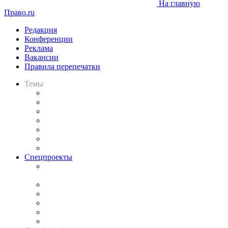
На главную
Право.ru
Редакция
Конференции
Реклама
Вакансии
Правила перепечатки
Темы
Практика
Законодательство
Процесс
Исследования
Рынок юридических услуг
Юридическое сообщество
Важнейшие правовые темы в прессе
Спецпроекты
Подкаст «В здравом уме
и твёрдой памяти»
Legal Design
Банкротная панорама
Советы для литигаторов
Сговоры на торгах
Авто