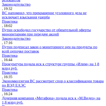
релокантов
Законодательство
, 19:32
ВС напомнил, что прекращение уголовного дела не
исключает взыскания ущерба
Практика
, 18:02
Путин освободил государство от обязательной оферты
миноритариям при передаче акций
Законодательство
, 17:16
Путин подписал закон о мониторинге цен на продукты по
всей цепочке поставок
Практика
, 16:44
Прокуратура подала иск к структуре группы «Илим» на 1,8
млрд руб.
Практика
, 16:35
Экономколлегия ВС рассмотрит спор о классификации товара
по ВЭД ЕАЭС
Практика
, 16:24
Дочерняя компания «Мегафона» подала иск к «М.Видео» на
1,8 млрд руб.