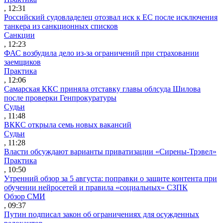
, 12:31
Российский судовладелец отозвал иск к ЕС после исключения
танкера из санкционных списков
Санкции
, 12:23
ФАС возбудила дело из-за ограничений при страховании
заемщиков
Практика
, 12:06
Самарская ККС приняла отставку главы облсуда Шилова
после проверки Генпрокуратуры
Судьи
, 11:48
ВККС открыла семь новых вакансий
Судьи
, 11:28
Власти обсуждают варианты приватизации «Сирены-Трэвел»
Практика
, 10:50
Утренний обзор за 5 августа: поправки о защите контента при
обучении нейросетей и правила «социальных» СЗПК
Обзор СМИ
, 09:37
Путин подписал закон об ограничениях для осужденных