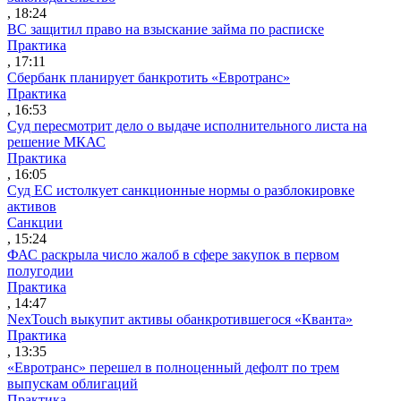
, 18:24
ВС защитил право на взыскание займа по расписке
Практика
, 17:11
Сбербанк планирует банкротить «Евротранс»
Практика
, 16:53
Суд пересмотрит дело о выдаче исполнительного листа на
решение МКАС
Практика
, 16:05
Суд ЕС истолкует санкционные нормы о разблокировке
активов
Санкции
, 15:24
ФАС раскрыла число жалоб в сфере закупок в первом
полугодии
Практика
, 14:47
NexTouch выкупит активы обанкротившегося «Кванта»
Практика
, 13:35
«Евротранс» перешел в полноценный дефолт по трем
выпускам облигаций
Практика