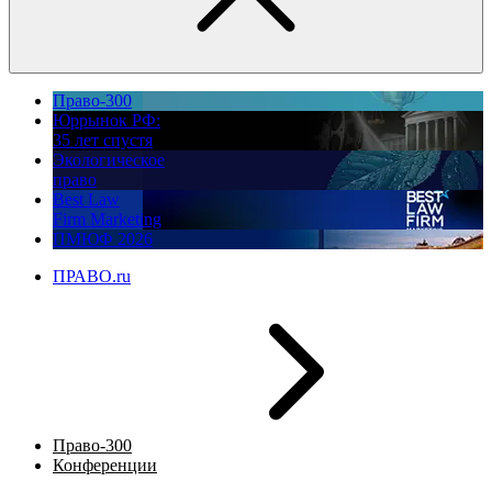
Право-300
Юррынок РФ:
35 лет спустя
Экологическое
право
Best Law
Firm Marketing
ПМЮФ 2026
ПРАВО.ru
Право-300
Конференции