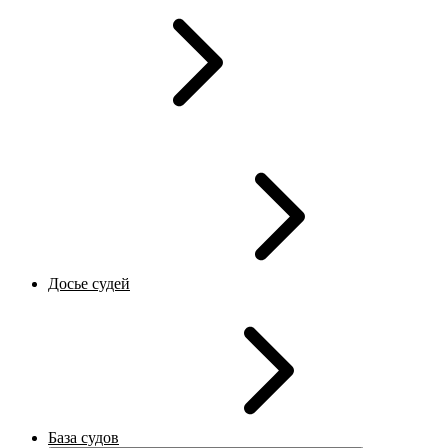
Досье судей
База судов