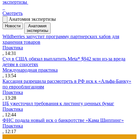
экспертизы
Смотреть
Анатомия экспертизы
Новости
Анатомия
экспертизы
Wildberries запустит программу партнерских хабов для
хранения товаров
Практика
, 14:31
Суд в США обязал выплатить Meta* $942 млн из-за вреда
детям в соцсетях
Международная практика
, 13:54
Кассация разрешила рассмотреть в РФ иск к «Альфа-Банку»
по еврооблигациям
Практика
, 13:28
ЦБ ужесточил требования к листингу ценных бумаг
Практика
, 12:44
ФНС подала новый иск о банкротстве «Кама Шиппинг»
Практика
, 12:17