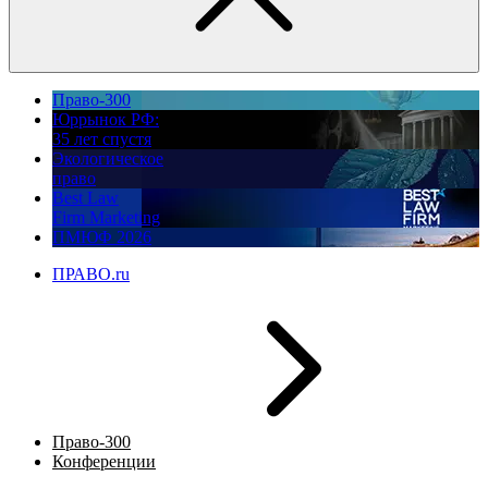
Право-300
Юррынок РФ:
35 лет спустя
Экологическое
право
Best Law
Firm Marketing
ПМЮФ 2026
ПРАВО.ru
Право-300
Конференции