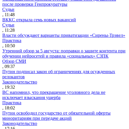
после проверки Генпрокуратуры
Судьи
, 11:48
ВККС открыла семь новых вакансий
Судьи
, 11:28
Власти обсуждают варианты приватизации «Сирены-Трэвел»
Практика
, 10:50
Утренний обзор за 5 августа: поправки о защите контента при
обучении нейросетей и правила «социальных» СЗПК
Обзор СМИ
, 09:37
Путин подписал закон об ограничениях для осужденных
релокантов
Законодательство
, 19:32
ВС напомнил, что прекращение уголовного дела не
исключает взыскания ущерба
Практика
, 18:02
Путин освободил государство от обязательной оферты
миноритариям при передаче акций
Законодательство
, 17:16