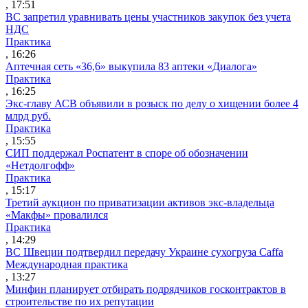
, 17:51
ВС запретил уравнивать цены участников закупок без учета
НДС
Практика
, 16:26
Аптечная сеть «36,6» выкупила 83 аптеки «Диалога»
Практика
, 16:25
Экс-главу АСВ объявили в розыск по делу о хищении более 4
млрд руб.
Практика
, 15:55
СИП поддержал Роспатент в споре об обозначении
«Нетдолгофф»
Практика
, 15:17
Третий аукцион по приватизации активов экс-владельца
«Макфы» провалился
Практика
, 14:29
ВС Швеции подтвердил передачу Украине сухогруза Caffa
Международная практика
, 13:27
Минфин планирует отбирать подрядчиков госконтрактов в
строительстве по их репутации