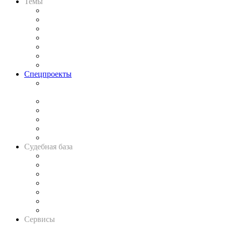
Темы
Практика
Законодательство
Процесс
Исследования
Рынок юридических услуг
Юридическое сообщество
Важнейшие правовые темы в прессе
Спецпроекты
Подкаст «В здравом уме
и твёрдой памяти»
Legal Design
Банкротная панорама
Советы для литигаторов
Сговоры на торгах
Авто
Судебная база
Картотека арбитражных дел
Решения арбитражных судов
Календарь рассмотрения арбитражных дел
Досье судей
Информация о судах
RSS лента новостей
Вакансии для юристов
Сервисы