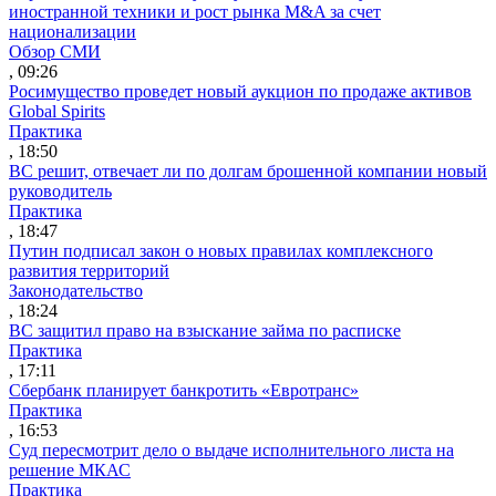
иностранной техники и рост рынка M&A за счет
национализации
Обзор СМИ
, 09:26
Росимущество проведет новый аукцион по продаже активов
Global Spirits
Практика
, 18:50
ВС решит, отвечает ли по долгам брошенной компании новый
руководитель
Практика
, 18:47
Путин подписал закон о новых правилах комплексного
развития территорий
Законодательство
, 18:24
ВС защитил право на взыскание займа по расписке
Практика
, 17:11
Сбербанк планирует банкротить «Евротранс»
Практика
, 16:53
Суд пересмотрит дело о выдаче исполнительного листа на
решение МКАС
Практика