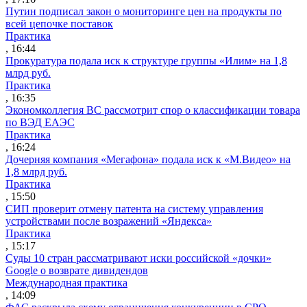
Путин подписал закон о мониторинге цен на продукты по
всей цепочке поставок
Практика
, 16:44
Прокуратура подала иск к структуре группы «Илим» на 1,8
млрд руб.
Практика
, 16:35
Экономколлегия ВС рассмотрит спор о классификации товара
по ВЭД ЕАЭС
Практика
, 16:24
Дочерняя компания «Мегафона» подала иск к «М.Видео» на
1,8 млрд руб.
Практика
, 15:50
СИП проверит отмену патента на систему управления
устройствами после возражений «Яндекса»
Практика
, 15:17
Суды 10 стран рассматривают иски российской «дочки»
Google о возврате дивидендов
Международная практика
, 14:09