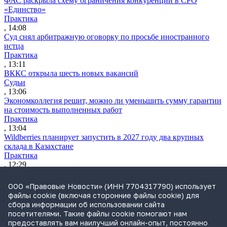
ФАС раскрыла схему ограничения конкуренции в СРО
«Единство»
Практика
, 14:08
Суд снял арбитражную оговорку по просьбе иностранного
истца
Практика
, 13:11
ВККС открыла шесть новых вакансий
Судьи
, 13:06
Экономколлегия решит, можно ли уменьшить сумму гарантии
на стоимость выполненных работ
Практика
, 13:04
Wildberries планирует запустить в 2027 году два крупных
склада в Казахстане
Практика
, 12:29
ВС разъяснил, как считать срок для взыскания судебных
расходов
ООО «Правовые Новости» (ИНН 7704317790) использует
Практика
файлы cookie (включая сторонние файлы cookie) для
, 11:12
сбора информации об использовании сайта
Утренний обзор за 4 августа: усиление контроля за сделкам
посетителями. Такие файлы cookie помогают нам
бизнеса и ограничение доступа к банкам через иностранные
предоставлять вам наилучший онлайн-опыт, постоянно