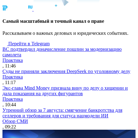
Cамый масштабный и точный канал о праве
Рассказываем о важных деловых и юридических событиях.
Перейти в Telegram
ВС подтвердил доначисление пошлин за модернизацию
самолета
Практика
, 11:46
Суды не приняли заключения DeepSeek по уголовному делу
Практика
, 11:17
Экс-глава Mind Money признала вину по делу о хищении и
дала показания на других фигурантов
Практика
, 10:44
Утренний обзор за 7 августа: смягчение банкротства для
селлеров и требования для статуса нацмодели ИИ
Обзор СМИ
, 09:22