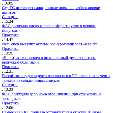
, 16:05
Суд ЕС истолкует санкционные нормы о разблокировке
активов
Санкции
, 15:24
ФАС раскрыла число жалоб в сфере закупок в первом
полугодии
Практика
, 14:47
NexTouch выкупит активы обанкротившегося «Кванта»
Практика
, 13:35
«Евротранс» перешел в полноценный дефолт по трем
выпускам облигаций
Практика
, 12:31
Российский судовладелец отозвал иск к ЕС после исключения
танкера из санкционных списков
Санкции
, 12:23
ФАС возбудила дело из-за ограничений при страховании
заемщиков
Практика
, 12:06
Самарская ККС приняла отставку главы облсуда Шилова