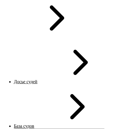
Досье судей
База судов