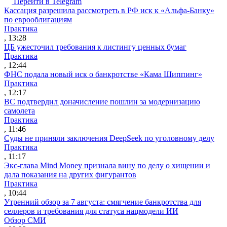
Перейти в Telegram
Кассация разрешила рассмотреть в РФ иск к «Альфа-Банку»
по еврооблигациям
Практика
, 13:28
ЦБ ужесточил требования к листингу ценных бумаг
Практика
, 12:44
ФНС подала новый иск о банкротстве «Кама Шиппинг»
Практика
, 12:17
ВС подтвердил доначисление пошлин за модернизацию
самолета
Практика
, 11:46
Суды не приняли заключения DeepSeek по уголовному делу
Практика
, 11:17
Экс-глава Mind Money признала вину по делу о хищении и
дала показания на других фигурантов
Практика
, 10:44
Утренний обзор за 7 августа: смягчение банкротства для
селлеров и требования для статуса нацмодели ИИ
Обзор СМИ