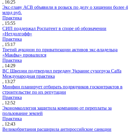
, 16:25
Экс-главу АСВ объявили в розыск по делу о хищении более 4
млрд руб.
Практика
, 15:55
СИП поддержал Роспатент в споре об обозначении
«Нетдолгофф»
Практика
, 15:17
Третий аукцион по приватизации активов экс-владельца
«Макфы» провалился
Практика
, 14:29
ВС Швеции подтвердил передачу Украине сухогруза Caffa
Международная практика
, 13:27
Минфин планирует отбирать подрядчиков госконтрактов в
строительстве по их репутации
Практика
, 12:52
Экономколлегия защитила компанию от переплаты за
пользование землей
Практика
, 12:43
Великобритания расширила антироссийские санкции