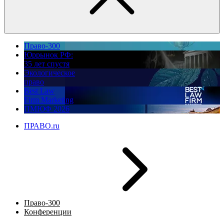
Право-300
Юррынок РФ:
35 лет спустя
Экологическое
право
Best Law
Firm Marketing
ПМЮФ 2026
ПРАВО.ru
Право-300
Конференции