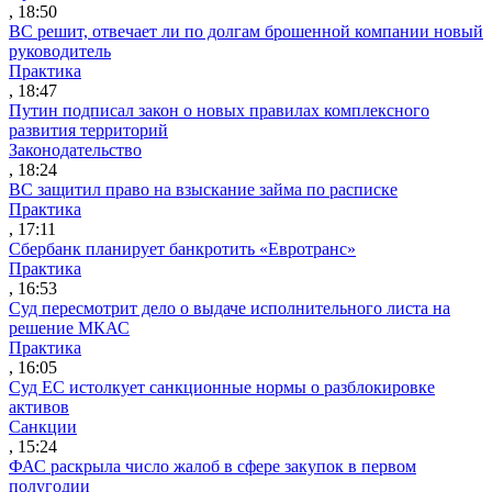
, 18:50
ВС решит, отвечает ли по долгам брошенной компании новый
руководитель
Практика
, 18:47
Путин подписал закон о новых правилах комплексного
развития территорий
Законодательство
, 18:24
ВС защитил право на взыскание займа по расписке
Практика
, 17:11
Сбербанк планирует банкротить «Евротранс»
Практика
, 16:53
Суд пересмотрит дело о выдаче исполнительного листа на
решение МКАС
Практика
, 16:05
Суд ЕС истолкует санкционные нормы о разблокировке
активов
Санкции
, 15:24
ФАС раскрыла число жалоб в сфере закупок в первом
полугодии