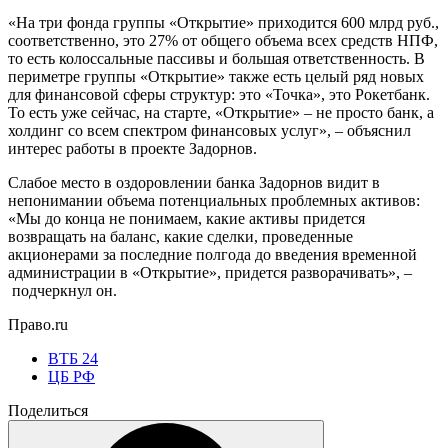
«На три фонда группы «Открытие» приходится 600 млрд руб.,
соответственно, это 27% от общего объема всех средств НПФ,
то есть колоссальные пассивы и большая ответственность. В
периметре группы «Открытие» также есть целый ряд новых
для финансовой сферы структур: это «Точка», это Рокетбанк.
То есть уже сейчас, на старте, «Открытие» – не просто банк, а
холдинг со всем спектром финансовых услуг», – объяснил
интерес работы в проекте Задорнов.
Слабое место в оздоровлении банка Задорнов видит в
непонимании объема потенциальных проблемных активов:
«Мы до конца не понимаем, какие активы придется
возвращать на баланс, какие сделки, проведенные
акционерами за последние полгода до введения временной
администрации в «Открытие», придется разворачивать», –
подчеркнул он.
Право.ru
ВТБ 24
ЦБ РФ
Поделиться