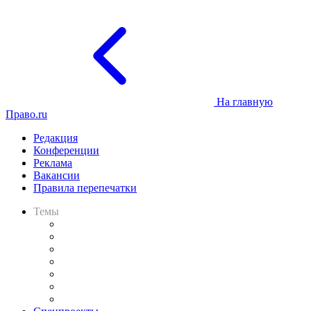
На главную
Право.ru
Редакция
Конференции
Реклама
Вакансии
Правила перепечатки
Темы
Практика
Законодательство
Процесс
Исследования
Рынок юридических услуг
Юридическое сообщество
Важнейшие правовые темы в прессе