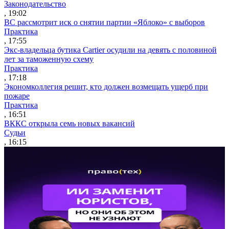
Законодательство
, 19:02
ВС рассмотрит иск о снятии партии «Яблоко» с выборов
Практика
, 17:55
Экс-владельца бутика Cartier осудили на девять с половиной
лет за таможенную схему
Практика
, 17:18
Экономколлегия решит, кто должен возмещать ущерб при
пожаре
Практика
, 16:51
ВККС открыла семь новых вакансий
Судьи
, 16:15