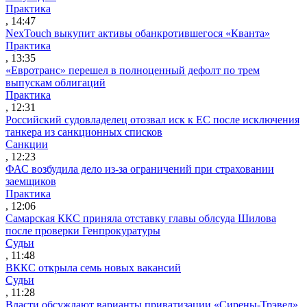
Практика
, 14:47
NexTouch выкупит активы обанкротившегося «Кванта»
Практика
, 13:35
«Евротранс» перешел в полноценный дефолт по трем
выпускам облигаций
Практика
, 12:31
Российский судовладелец отозвал иск к ЕС после исключения
танкера из санкционных списков
Санкции
, 12:23
ФАС возбудила дело из-за ограничений при страховании
заемщиков
Практика
, 12:06
Самарская ККС приняла отставку главы облсуда Шилова
после проверки Генпрокуратуры
Судьи
, 11:48
ВККС открыла семь новых вакансий
Судьи
, 11:28
Власти обсуждают варианты приватизации «Сирены-Трэвел»