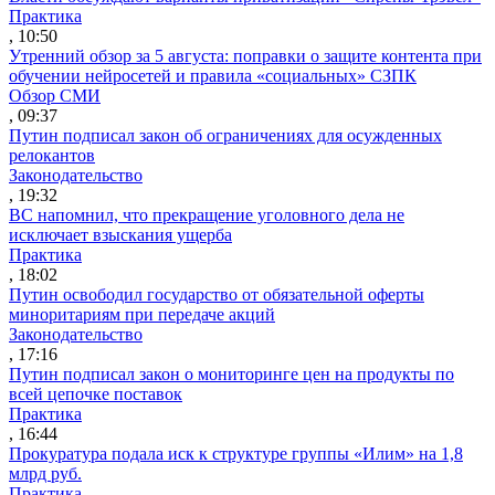
Практика
, 10:50
Утренний обзор за 5 августа: поправки о защите контента при
обучении нейросетей и правила «социальных» СЗПК
Обзор СМИ
, 09:37
Путин подписал закон об ограничениях для осужденных
релокантов
Законодательство
, 19:32
ВС напомнил, что прекращение уголовного дела не
исключает взыскания ущерба
Практика
, 18:02
Путин освободил государство от обязательной оферты
миноритариям при передаче акций
Законодательство
, 17:16
Путин подписал закон о мониторинге цен на продукты по
всей цепочке поставок
Практика
, 16:44
Прокуратура подала иск к структуре группы «Илим» на 1,8
млрд руб.
Практика