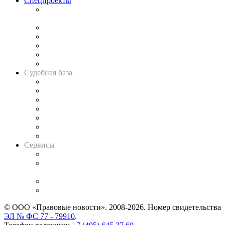
Спецпроекты
Подкаст «В здравом уме
и твёрдой памяти»
Legal Design
Банкротная панорама
Советы для литигаторов
Сговоры на торгах
Авто
Судебная база
Картотека арбитражных дел
Решения арбитражных судов
Календарь рассмотрения арбитражных дел
Досье судей
Информация о судах
RSS лента новостей
Вакансии для юристов
Сервисы
Справочно-правовая система
Casebook: мониторинг дел
и компаний
Caselook: поиск и анализ практики
CASE.ONE: управление юридической службой
© ООО «Правовые новости». 2008-2026.
Номер свидетельства
ЭЛ № ФС 77 - 79910
.