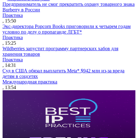
Предприниматель не смог прекратить охрану товарного знака
Burberry в России
Практика
, 15:50
Экс-директора Popcorn Books приговорили к четырем годам
условно по делу о пропаганде ЛГБТ*
Практика
, 15:25
Wildberries запустит программу партнерских хабов для
хранения товаров
Практика
, 14:31
Суд в США обязал выплатить Meta* $942 млн из-за вреда
детям в соцсетях
Международная практика
, 13:54