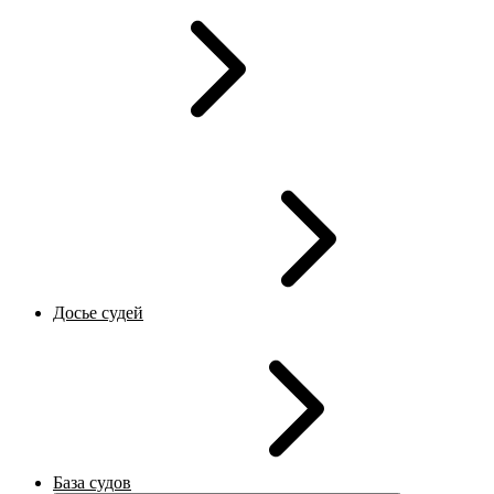
Досье судей
База судов