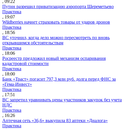
, 09:22
Путин разрешил приватизацию аэропорта Шереметьево
Практика
, 19:07
Wildberries начнет страховать товары от ударов дронов
Практика
, 18:56
ВС уточнил, когда дело можно пересмотреть по вновь
открывшимся обстоятельствам
Практика
, 18:06
Росреестр предложил новый механизм оспаривания
кадастровой стоимости
Практика
, 18:00
Банк «Траст» погасит 797,3 млн руб. долга перед ФНС за
«Гема-Инвест»
Практика
, 17:51
ВС запретил уравнивать цены участников закупок без учета
НДС
Практика
, 16:26
Аптечная сеть «36,6» выкупила 83 аптеки «Диалога»
Практика