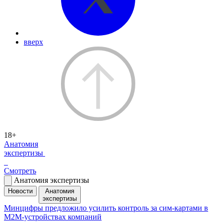
вверх
18+
Анатомия
экспертизы
Смотреть
Анатомия экспертизы
Новости
Анатомия
экспертизы
Минцифры предложило усилить контроль за сим-картами в
M2M-устройствах компаний