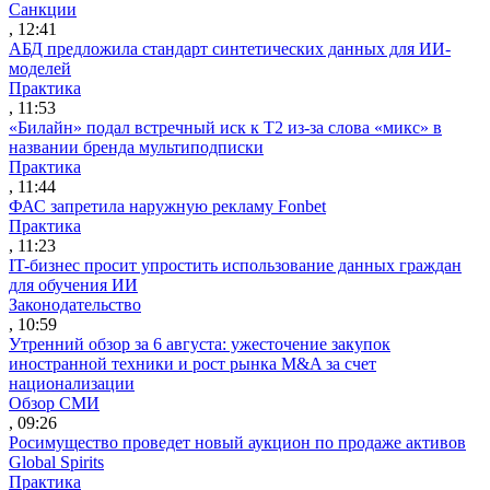
Санкции
, 12:41
АБД предложила стандарт синтетических данных для ИИ-
моделей
Практика
, 11:53
«Билайн» подал встречный иск к Т2 из-за слова «микс» в
названии бренда мультиподписки
Практика
, 11:44
ФАС запретила наружную рекламу Fonbet
Практика
, 11:23
IT-бизнес просит упростить использование данных граждан
для обучения ИИ
Законодательство
, 10:59
Утренний обзор за 6 августа: ужесточение закупок
иностранной техники и рост рынка M&A за счет
национализации
Обзор СМИ
, 09:26
Росимущество проведет новый аукцион по продаже активов
Global Spirits
Практика