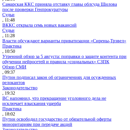
Самарская ККС приняла отставку главы облсуда Шилова
после проверки Генпрокуратуры
Судьи
, 11:48
ВККС открыла семь новых вакансий
Судьи
, 11:28
Власти обсуждают варианты приватизации «Сирены-Трэвел»
Практика
, 10:50
Утренний обзор за 5 августа: поправки о защите контента при
обучении нейросетей и правила «социальных» СЗПК
Обзор СМИ
, 09:37
Путин подписал закон об ограничениях для осужденных
релокантов
Законодательство
, 19:32
ВС напомнил, что прекращение уголовного дела не
исключает взыскания ущерба
Практика
, 18:02
Путин освободил государство от обязательной оферты
миноритариям при передаче акций
Законодательство