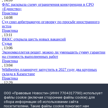
, 14:09
ФАС раскрыла схему ограничения конкуренции в СРО
«Единство»
Практика
, 14:08
Суд снял арбитражную оговорку по просьбе иностранного
истца
Практика
, 13:11
ВККС открыла шесть новых вакансий
Судьи
, 13:06
Экономколлегия решит, можно ли уменьшить сумму гарантии
на стоимость выполненных работ
Практика
, 13:04
Wildberries планирует запустить в 2027 году два крупных
склада в Казахстане
Практика
, 12:29
ВС разъяснил, как считать срок для взыскания судебных
расходов
ООО «Правовые Новости» (ИНН 7704317790) использует
Практика
файлы cookie (включая сторонние файлы cookie) для
, 11:12
сбора информации об использовании сайта
Утренний обзор за 4 августа: усиление контроля за сделкам
посетителями. Такие файлы cookie помогают нам