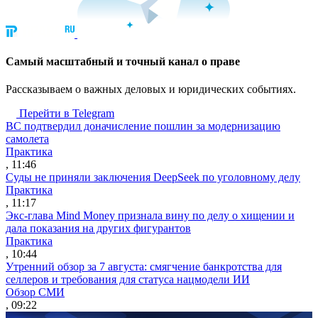
Cамый масштабный и точный канал о праве
Рассказываем о важных деловых и юридических событиях.
Перейти в Telegram
ВС подтвердил доначисление пошлин за модернизацию
самолета
Практика
, 11:46
Суды не приняли заключения DeepSeek по уголовному делу
Практика
, 11:17
Экс-глава Mind Money признала вину по делу о хищении и
дала показания на других фигурантов
Практика
, 10:44
Утренний обзор за 7 августа: смягчение банкротства для
селлеров и требования для статуса нацмодели ИИ
Обзор СМИ
, 09:22