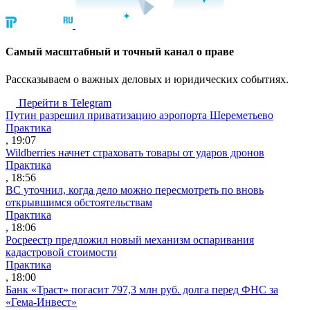
Cамый масштабный и точный канал о праве
Рассказываем о важных деловых и юридических событиях.
Перейти в Telegram
Путин разрешил приватизацию аэропорта Шереметьево
Практика
, 19:07
Wildberries начнет страховать товары от ударов дронов
Практика
, 18:56
ВС уточнил, когда дело можно пересмотреть по вновь
открывшимся обстоятельствам
Практика
, 18:06
Росреестр предложил новый механизм оспаривания
кадастровой стоимости
Практика
, 18:00
Банк «Траст» погасит 797,3 млн руб. долга перед ФНС за
«Гема-Инвест»