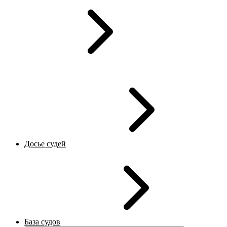
Досье судей
База судов