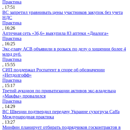
Практика
, 17:51
ВС запретил уравнивать цены участников закупок без учета
НДС
Практика
, 16:26
Аптечная сеть «36,6» выкупила 83 аптеки «Диалога»
Практика
, 16:25
Экс-главу АСВ объявили в розыск по делу о хищении более 4
млрд руб.
Практика
, 15:55
СИП поддержал Роспатент в споре об обозначении
«Нетдолгофф»
Практика
, 15:17
Третий аукцион по приватизации активов экс-владельца
«Макфы» провалился
Практика
, 14:29
ВС Швеции подтвердил передачу Украине сухогруза Caffa
Международная практика
, 13:27
Минфин планирует отбирать подрядчиков госконтрактов в