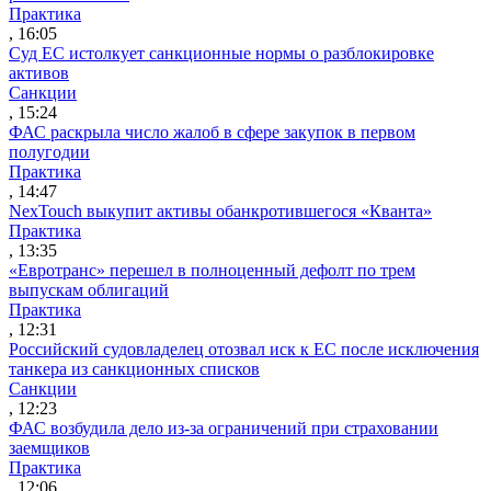
Практика
, 16:05
Суд ЕС истолкует санкционные нормы о разблокировке
активов
Санкции
, 15:24
ФАС раскрыла число жалоб в сфере закупок в первом
полугодии
Практика
, 14:47
NexTouch выкупит активы обанкротившегося «Кванта»
Практика
, 13:35
«Евротранс» перешел в полноценный дефолт по трем
выпускам облигаций
Практика
, 12:31
Российский судовладелец отозвал иск к ЕС после исключения
танкера из санкционных списков
Санкции
, 12:23
ФАС возбудила дело из-за ограничений при страховании
заемщиков
Практика
, 12:06