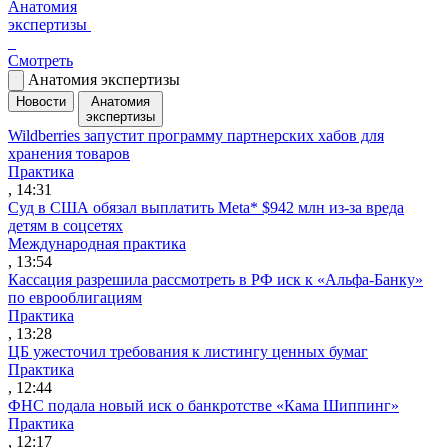
Анатомия
экспертизы
Смотреть
Анатомия экспертизы
Новости
Анатомия
экспертизы
Wildberries запустит программу партнерских хабов для
хранения товаров
Практика
, 14:31
Суд в США обязал выплатить Meta* $942 млн из-за вреда
детям в соцсетях
Международная практика
, 13:54
Кассация разрешила рассмотреть в РФ иск к «Альфа-Банку»
по еврооблигациям
Практика
, 13:28
ЦБ ужесточил требования к листингу ценных бумаг
Практика
, 12:44
ФНС подала новый иск о банкротстве «Кама Шиппинг»
Практика
, 12:17