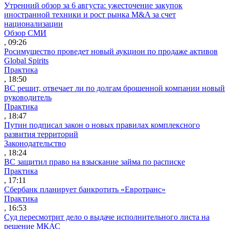
Утренний обзор за 6 августа: ужесточение закупок
иностранной техники и рост рынка M&A за счет
национализации
Обзор СМИ
, 09:26
Росимущество проведет новый аукцион по продаже активов
Global Spirits
Практика
, 18:50
ВС решит, отвечает ли по долгам брошенной компании новый
руководитель
Практика
, 18:47
Путин подписал закон о новых правилах комплексного
развития территорий
Законодательство
, 18:24
ВС защитил право на взыскание займа по расписке
Практика
, 17:11
Сбербанк планирует банкротить «Евротранс»
Практика
, 16:53
Суд пересмотрит дело о выдаче исполнительного листа на
решение МКАС