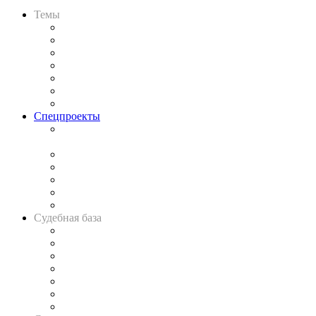
Темы
Практика
Законодательство
Процесс
Исследования
Рынок юридических услуг
Юридическое сообщество
Важнейшие правовые темы в прессе
Спецпроекты
Подкаст «В здравом уме
и твёрдой памяти»
Legal Design
Банкротная панорама
Советы для литигаторов
Сговоры на торгах
Авто
Судебная база
Картотека арбитражных дел
Решения арбитражных судов
Календарь рассмотрения арбитражных дел
Досье судей
Информация о судах
RSS лента новостей
Вакансии для юристов