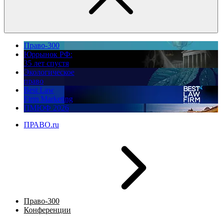
Право-300
Юррынок РФ:
35 лет спустя
Экологическое
право
Best Law
Firm Marketing
ПМЮФ 2026
ПРАВО.ru
Право-300
Конференции