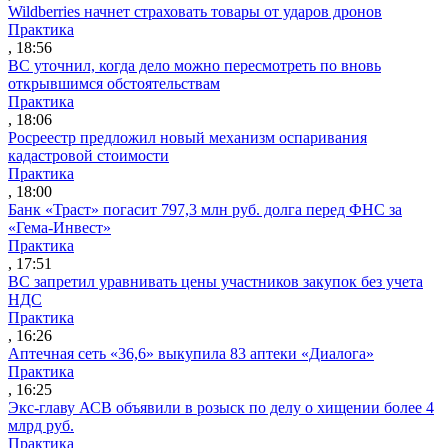
Wildberries начнет страховать товары от ударов дронов
Практика
, 18:56
ВС уточнил, когда дело можно пересмотреть по вновь
открывшимся обстоятельствам
Практика
, 18:06
Росреестр предложил новый механизм оспаривания
кадастровой стоимости
Практика
, 18:00
Банк «Траст» погасит 797,3 млн руб. долга перед ФНС за
«Гема-Инвест»
Практика
, 17:51
ВС запретил уравнивать цены участников закупок без учета
НДС
Практика
, 16:26
Аптечная сеть «36,6» выкупила 83 аптеки «Диалога»
Практика
, 16:25
Экс-главу АСВ объявили в розыск по делу о хищении более 4
млрд руб.
Практика