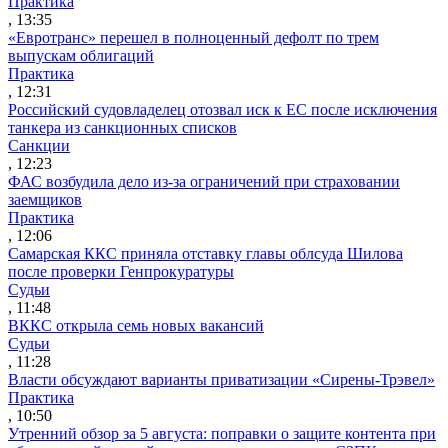
Практика
, 13:35
«Евротранс» перешел в полноценный дефолт по трем
выпускам облигаций
Практика
, 12:31
Российский судовладелец отозвал иск к ЕС после исключения
танкера из санкционных списков
Санкции
, 12:23
ФАС возбудила дело из-за ограничений при страховании
заемщиков
Практика
, 12:06
Самарская ККС приняла отставку главы облсуда Шилова
после проверки Генпрокуратуры
Судьи
, 11:48
ВККС открыла семь новых вакансий
Судьи
, 11:28
Власти обсуждают варианты приватизации «Сирены-Трэвел»
Практика
, 10:50
Утренний обзор за 5 августа: поправки о защите контента при