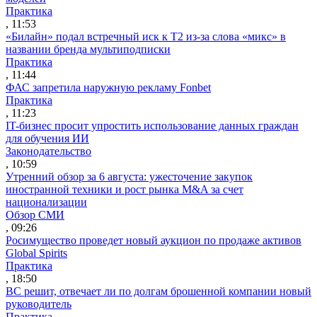
Практика
, 11:53
«Билайн» подал встречный иск к Т2 из-за слова «микс» в
названии бренда мультиподписки
Практика
, 11:44
ФАС запретила наружную рекламу Fonbet
Практика
, 11:23
IT-бизнес просит упростить использование данных граждан
для обучения ИИ
Законодательство
, 10:59
Утренний обзор за 6 августа: ужесточение закупок
иностранной техники и рост рынка M&A за счет
национализации
Обзор СМИ
, 09:26
Росимущество проведет новый аукцион по продаже активов
Global Spirits
Практика
, 18:50
ВС решит, отвечает ли по долгам брошенной компании новый
руководитель
Практика