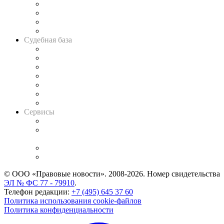
Банкротная панорама
Советы для литигаторов
Сговоры на торгах
Авто
Судебная база
Картотека арбитражных дел
Решения арбитражных судов
Календарь рассмотрения арбитражных дел
Досье судей
Информация о судах
RSS лента новостей
Вакансии для юристов
Сервисы
Справочно-правовая система
Casebook: мониторинг дел
и компаний
Caselook: поиск и анализ практики
CASE.ONE: управление юридической службой
© ООО «Правовые новости». 2008-2026.
Номер свидетельства
ЭЛ № ФС 77 - 79910
.
Телефон редакции:
+7 (495) 645 37 60
Политика использования cookie-файлов
Политика конфиденциальности