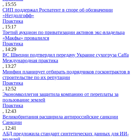
, 15:55
СИП поддержал Роспатент в споре об обозначении
«Нетдолгофф»
Практика
, 15:17
Третий аукцион по приватизации активов экс-владельца
«Макфы» провалился
Практика
, 14:29
ВС Швеции подтвердил передачу Украине сухогруза Caffa
Международная практика
, 13:27
Минфин планирует отбирать подрядчиков госконтрактов в
строительстве по их репутации
Практика
, 12:52
Экономколлегия защитила компанию от переплаты за
пользование землей
Практика
, 12:43
Великобритания расширила антироссийские санкции
Санкции
, 12:41
АБД предложила стандарт синтетических данных для ИИ-
моделей