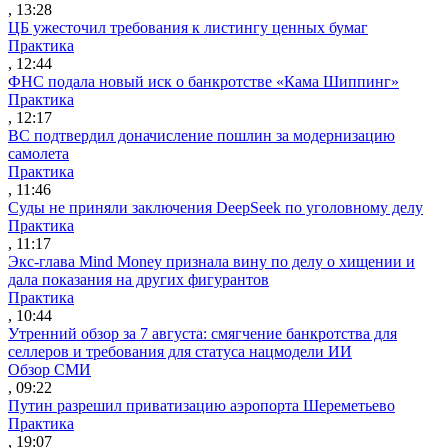
, 13:28
ЦБ ужесточил требования к листингу ценных бумаг
Практика
, 12:44
ФНС подала новый иск о банкротстве «Кама Шиппинг»
Практика
, 12:17
ВС подтвердил доначисление пошлин за модернизацию
самолета
Практика
, 11:46
Суды не приняли заключения DeepSeek по уголовному делу
Практика
, 11:17
Экс-глава Mind Money признала вину по делу о хищении и
дала показания на других фигурантов
Практика
, 10:44
Утренний обзор за 7 августа: смягчение банкротства для
селлеров и требования для статуса нацмодели ИИ
Обзор СМИ
, 09:22
Путин разрешил приватизацию аэропорта Шереметьево
Практика
, 19:07