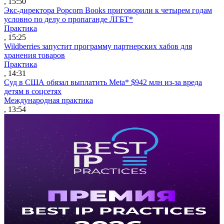
, 15:50
Экс-директора Popcorn Books приговорили к четырем годам
условно по делу о пропаганде ЛГБТ*
Практика
, 15:25
Wildberries запустит программу партнерских хабов для
хранения товаров
Практика
, 14:31
Суд в США обязал выплатить Meta* $942 млн из-за вреда
детям в соцсетях
Международная практика
, 13:54