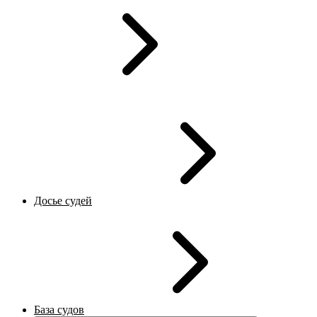
Досье судей
База судов