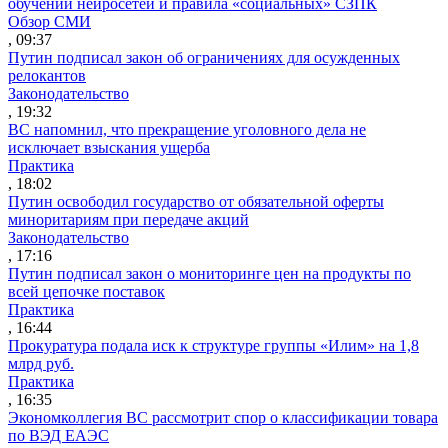
обучении нейросетей и правила «социальных» СЗПК
Обзор СМИ
, 09:37
Путин подписал закон об ограничениях для осужденных
релокантов
Законодательство
, 19:32
ВС напомнил, что прекращение уголовного дела не
исключает взыскания ущерба
Практика
, 18:02
Путин освободил государство от обязательной оферты
миноритариям при передаче акций
Законодательство
, 17:16
Путин подписал закон о мониторинге цен на продукты по
всей цепочке поставок
Практика
, 16:44
Прокуратура подала иск к структуре группы «Илим» на 1,8
млрд руб.
Практика
, 16:35
Экономколлегия ВС рассмотрит спор о классификации товара
по ВЭД ЕАЭС