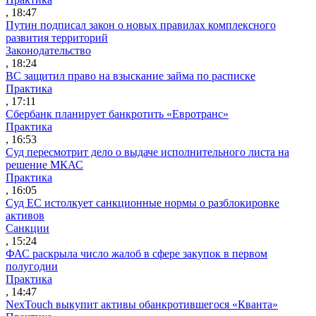
, 18:47
Путин подписал закон о новых правилах комплексного
развития территорий
Законодательство
, 18:24
ВС защитил право на взыскание займа по расписке
Практика
, 17:11
Сбербанк планирует банкротить «Евротранс»
Практика
, 16:53
Суд пересмотрит дело о выдаче исполнительного листа на
решение МКАС
Практика
, 16:05
Суд ЕС истолкует санкционные нормы о разблокировке
активов
Санкции
, 15:24
ФАС раскрыла число жалоб в сфере закупок в первом
полугодии
Практика
, 14:47
NexTouch выкупит активы обанкротившегося «Кванта»