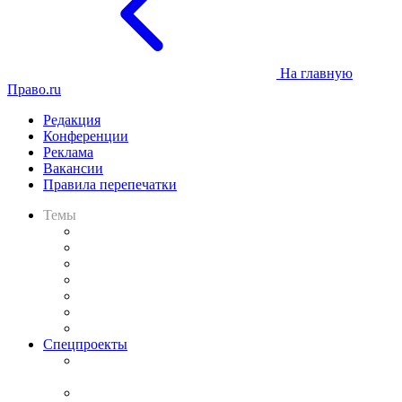
На главную
Право.ru
Редакция
Конференции
Реклама
Вакансии
Правила перепечатки
Темы
Практика
Законодательство
Процесс
Исследования
Рынок юридических услуг
Юридическое сообщество
Важнейшие правовые темы в прессе
Спецпроекты
Подкаст «В здравом уме
и твёрдой памяти»
Legal Design