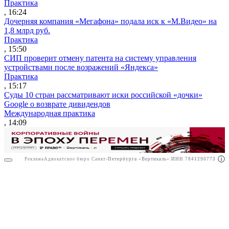
Практика
, 16:24
Дочерняя компания «Мегафона» подала иск к «М.Видео» на
1,8 млрд руб.
Практика
, 15:50
СИП проверит отмену патента на систему управления
устройствами после возражений «Яндекса»
Практика
, 15:17
Суды 10 стран рассматривают иски российской «дочки»
Google о возврате дивидендов
Международная практика
, 14:09
Реклама
Адвокатское бюро Санкт-Петербурга «Вертикаль» ИНН 7841290773
Реклама
ООО "Право.ру" ИНН: 7704835288