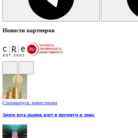
Новости партнеров
Спецвыпуск: инвестиции
Зачем весь рынок идет в премиум и люкс