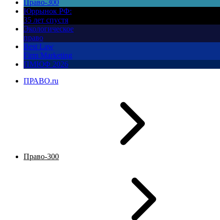
Право-300
Юррынок РФ:
35 лет спустя
Экологическое
право
Best Law
Firm Marketing
ПМЮФ 2026
ПРАВО.ru
Право-300