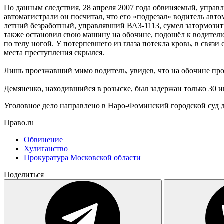
По данным следствия, 28 апреля 2007 года обвиняемый, управ
автомагистрали он посчитал, что его «подрезал» водитель авт
летний безработный, управлявший ВАЗ-1113, сумел затормозит
также остановил свою машину на обочине, подошёл к водителю 
по телу ногой. У потерпевшего из глаза потекла кровь, в свя
места преступления скрылся.
Лишь проезжавший мимо водитель, увидев, что на обочине прое
Демяненко, находившийся в розыске, был задержан только 30 
Уголовное дело направлено в Наро-Фоминский городской суд д
Право.ru
Обвинение
Хулиганство
Прокуратура Московской области
Поделиться