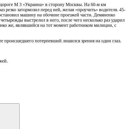
одороге М 3 «Украина» в сторону Москвы. На 60-м км
з резко затормозил перед ней, желая «проучить» водителя. 45-
 остановил машину на обочине проезжей части. Демяненко
четырежды выстрелил в него, после чего несколько раз ударил
ненко же, являвшийся на тот момент работником милиции, с
ате происшедшего потерпевший лишился зрения на один глаз.
жей.