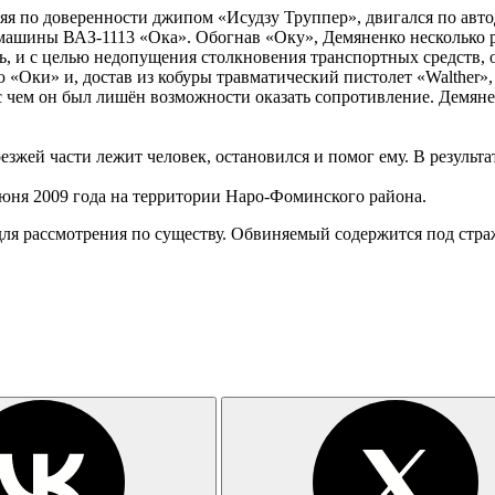
ляя по доверенности джипом «Исудзу Труппер», двигался по авт
омашины ВАЗ-1113 «Ока». Обогнав «Оку», Демяненко несколько ра
ь, и с целью недопущения столкновения транспортных средств,
«Оки» и, достав из кобуры травматический пистолет «Walther», 
зи с чем он был лишён возможности оказать сопротивление. Демя
зжей части лежит человек, остановился и помог ему. В результ
июня 2009 года на территории Наро-Фоминского района.
ля рассмотрения по существу. Обвиняемый содержится под стра