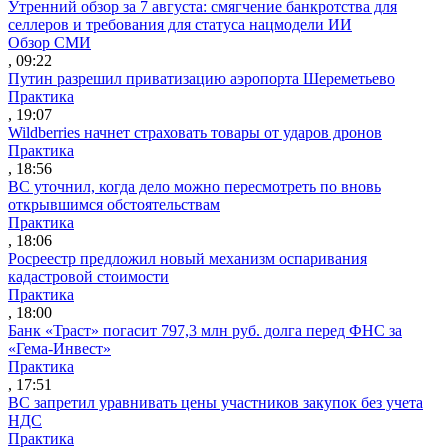
Утренний обзор за 7 августа: смягчение банкротства для
селлеров и требования для статуса нацмодели ИИ
Обзор СМИ
, 09:22
Путин разрешил приватизацию аэропорта Шереметьево
Практика
, 19:07
Wildberries начнет страховать товары от ударов дронов
Практика
, 18:56
ВС уточнил, когда дело можно пересмотреть по вновь
открывшимся обстоятельствам
Практика
, 18:06
Росреестр предложил новый механизм оспаривания
кадастровой стоимости
Практика
, 18:00
Банк «Траст» погасит 797,3 млн руб. долга перед ФНС за
«Гема-Инвест»
Практика
, 17:51
ВС запретил уравнивать цены участников закупок без учета
НДС
Практика