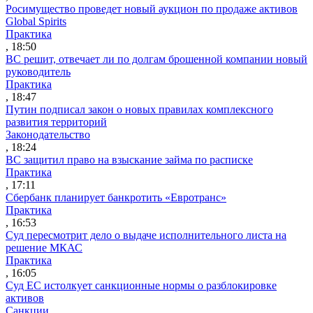
Росимущество проведет новый аукцион по продаже активов
Global Spirits
Практика
, 18:50
ВС решит, отвечает ли по долгам брошенной компании новый
руководитель
Практика
, 18:47
Путин подписал закон о новых правилах комплексного
развития территорий
Законодательство
, 18:24
ВС защитил право на взыскание займа по расписке
Практика
, 17:11
Сбербанк планирует банкротить «Евротранс»
Практика
, 16:53
Суд пересмотрит дело о выдаче исполнительного листа на
решение МКАС
Практика
, 16:05
Суд ЕС истолкует санкционные нормы о разблокировке
активов
Санкции