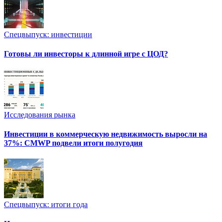
Спецвыпуск: инвестиции
Готовы ли инвесторы к длинной игре с ЦОД?
Исследования рынка
Инвестиции в коммерческую недвижимость выросли на
37%: CMWP подвели итоги полугодия
Спецвыпуск: итоги года