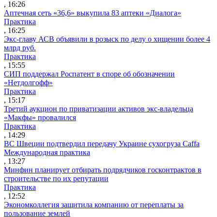
, 16:26
Аптечная сеть «36,6» выкупила 83 аптеки «Диалога»
Практика
, 16:25
Экс-главу АСВ объявили в розыск по делу о хищении более 4
млрд руб.
Практика
, 15:55
СИП поддержал Роспатент в споре об обозначении
«Нетдолгофф»
Практика
, 15:17
Третий аукцион по приватизации активов экс-владельца
«Макфы» провалился
Практика
, 14:29
ВС Швеции подтвердил передачу Украине сухогруза Caffa
Международная практика
, 13:27
Минфин планирует отбирать подрядчиков госконтрактов в
строительстве по их репутации
Практика
, 12:52
Экономколлегия защитила компанию от переплаты за
пользование землей