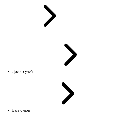
Досье судей
База судов