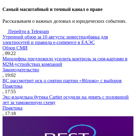
Cамый масштабный и точный канал о праве
Рассказываем о важных деловых и юридических событиях.
Перейти в Telegram
Утренний обзор за 10 августа: инвестнадбавка для
электросетей и правила e-commerce в ЕАЭС
Обзор СМИ
, 09:22
Минцифры предложило усилить контроль за сим-картами в
M2M-устройствах компаний
Законодательство
, 19:02
ВС рассмотрит иск о снятии партии «Яблоко» с выборов
Практика
, 17:55
Экс-владельца бутика Cartier осудили на девять с половиной
лет за таможенную схему
Практика
, 17:18