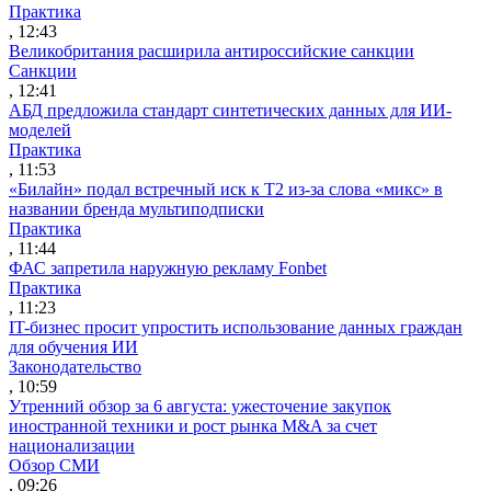
Практика
, 12:43
Великобритания расширила антироссийские санкции
Санкции
, 12:41
АБД предложила стандарт синтетических данных для ИИ-
моделей
Практика
, 11:53
«Билайн» подал встречный иск к Т2 из-за слова «микс» в
названии бренда мультиподписки
Практика
, 11:44
ФАС запретила наружную рекламу Fonbet
Практика
, 11:23
IT-бизнес просит упростить использование данных граждан
для обучения ИИ
Законодательство
, 10:59
Утренний обзор за 6 августа: ужесточение закупок
иностранной техники и рост рынка M&A за счет
национализации
Обзор СМИ
, 09:26