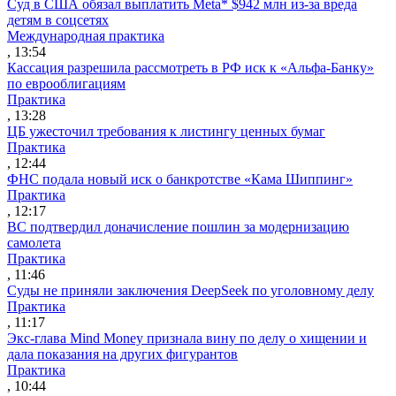
Суд в США обязал выплатить Meta* $942 млн из-за вреда
детям в соцсетях
Международная практика
, 13:54
Кассация разрешила рассмотреть в РФ иск к «Альфа-Банку»
по еврооблигациям
Практика
, 13:28
ЦБ ужесточил требования к листингу ценных бумаг
Практика
, 12:44
ФНС подала новый иск о банкротстве «Кама Шиппинг»
Практика
, 12:17
ВС подтвердил доначисление пошлин за модернизацию
самолета
Практика
, 11:46
Суды не приняли заключения DeepSeek по уголовному делу
Практика
, 11:17
Экс-глава Mind Money признала вину по делу о хищении и
дала показания на других фигурантов
Практика
, 10:44