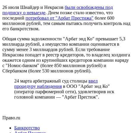
26 июля Шнайдер и Некрасов
были освобождены под
подписку о невыезде
. Днем позже стало известно, что
последний
потребовал от "Арбат Престижа"
более 600
миллионов рублей, тем самым пытаясь получить контроль над
его банкротством.
Общая сумма задолженности "Арбат энд Ко" превышает 5,3
миллиарда рублей, а имущество компании оценивается в
сумму менее 3 миллиардов рублей. Если требование
Некрасова попадет в реестр кредиторов, то владелец холдинга
окажется одним из крупнейших кредиторов компании наряду
с "Номос-банком" (более 850 миллионов рублей) и
Сбербанком (более 530 миллионов рублей).
24 марта арбитражный суд столицы
ввел
процедуру наблюдения
в ООО "Арбат энд Ко"
(оператор парфюмерной сети), удовлетворив иск
головной компании — "Арбат Престиж".
Право.ru
Банкротство