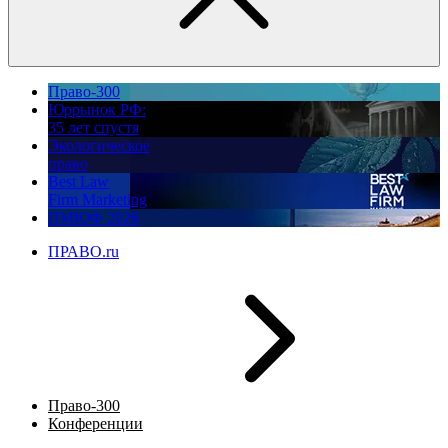
Право-300
Юррынок РФ:
35 лет спустя
Экологическое
право
Best Law
Firm Marketing
ПМЮФ 2026
ПРАВО.ru
Право-300
Конференции