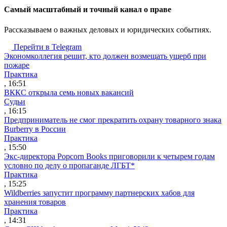
Cамый масштабный и точный канал о праве
Рассказываем о важных деловых и юридических событиях.
Перейти в Telegram
Экономколлегия решит, кто должен возмещать ущерб при
пожаре
Практика
, 16:51
ВККС открыла семь новых вакансий
Судьи
, 16:15
Предприниматель не смог прекратить охрану товарного знака
Burberry в России
Практика
, 15:50
Экс-директора Popcorn Books приговорили к четырем годам
условно по делу о пропаганде ЛГБТ*
Практика
, 15:25
Wildberries запустит программу партнерских хабов для
хранения товаров
Практика
, 14:31