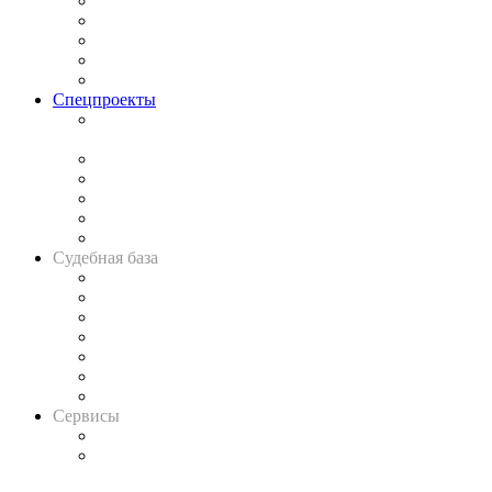
Процесс
Исследования
Рынок юридических услуг
Юридическое сообщество
Важнейшие правовые темы в прессе
Спецпроекты
Подкаст «В здравом уме
и твёрдой памяти»
Legal Design
Банкротная панорама
Советы для литигаторов
Сговоры на торгах
Авто
Судебная база
Картотека арбитражных дел
Решения арбитражных судов
Календарь рассмотрения арбитражных дел
Досье судей
Информация о судах
RSS лента новостей
Вакансии для юристов
Сервисы
Справочно-правовая система
Casebook: мониторинг дел
и компаний