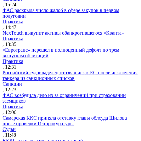
, 15:24
ФАС раскрыла число жалоб в сфере закупок в первом
полугодии
Практика
, 14:47
NexTouch выкупит активы обанкротившегося «Кванта»
Практика
, 13:35
«Евротранс» перешел в полноценный дефолт по трем
выпускам облигаций
Практика
, 12:31
Российский судовладелец отозвал иск к ЕС после исключения
танкера из санкционных списков
Санкции
, 12:23
ФАС возбудила дело из-за ограничений при страховании
заемщиков
Практика
, 12:06
Самарская ККС приняла отставку главы облсуда Шилова
после проверки Генпрокуратуры
Судьи
, 11:48
ВККС открыла семь новых вакансий